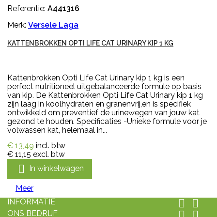
Referentie:
A441316
Merk:
Versele Laga
KATTENBROKKEN OPTI LIFE CAT URINARY KIP 1 KG
Kattenbrokken Opti Life Cat Urinary kip 1 kg is een
perfect nutritioneel uitgebalanceerde formule op basis
van kip. De Kattenbrokken Opti Life Cat Urinary kip 1 kg
zijn laag in koolhydraten en granenvrij,en is specifiek
ontwikkeld om preventief de urinewegen van jouw kat
gezond te houden. Specificaties -Unieke formule voor je
volwassen kat, helemaal in...
€ 13,49
incl. btw
€ 11,15
excl. btw

In winkelwagen
Meer
INFORMATIE


ONS BEDRIJF

