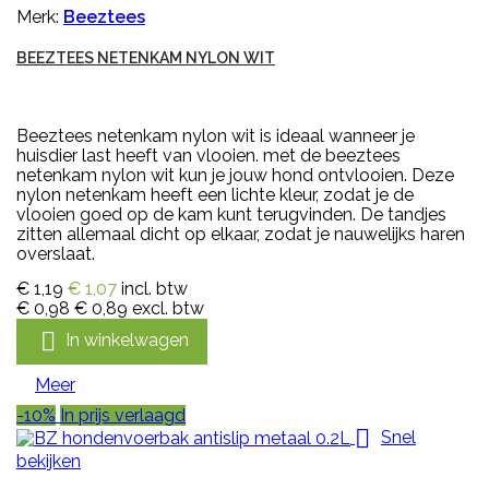
Merk:
Beeztees
BEEZTEES NETENKAM NYLON WIT
Beeztees netenkam nylon wit is ideaal wanneer je
huisdier last heeft van vlooien. met de beeztees
netenkam nylon wit kun je jouw hond ontvlooien. Deze
nylon netenkam heeft een lichte kleur, zodat je de
vlooien goed op de kam kunt terugvinden. De tandjes
zitten allemaal dicht op elkaar, zodat je nauwelijks haren
overslaat.
€ 1,19
€ 1,07
incl. btw
€ 0,98
€ 0,89
excl. btw

In winkelwagen
Meer
-10%
In prijs verlaagd

Snel
bekijken