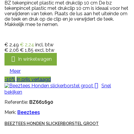
BZ tekenpincet plastic met drukclip 10 cm De bz
tekenpincet plastic met drukclip 10 cm is ideaal voor het
verwijderen van teken. Plaats de lus aan het uiteinde om
de teek en druk op de clip en je verwijdert de teek.
Makkelijk mee te nemen.
€ 2,49
€ 2,24
incl. btw
€ 2,06
€ 1,85
excl. btw

In winkelwagen
Meer
-10%
In prijs verlaagd

Snel
bekijken
Referentie:
BZ661690
Merk:
Beeztees
BEEZTEES HONDEN SLICKERBORSTEL GROOT