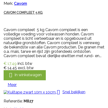
Merk:
Cavom
CAVOM COMPLEET 5 KG
Cavom compleet 5 kg Cavom compleet is een
volledige voeding voor volwassen honden. Cavom
compleet is licht verteerbaar en is opgebouwd uit
natuurlijke grondstoffen. Cavom compleet is verreweg
de bekendste van alle Cavom producten. De granen met
o.a. mais, tarwe en rijst zijn grotendeels ontsloten.
Cavom compleet bevat dierlijke eiwitten met rund- en...
€ 17,49
incl. btw
€ 14,45
excl. btw

In winkelwagen
Meer

Snel bekijken
Referentie:
M827