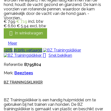
worden verwijderd. Het regelmatig kammen van de
hond, houdt de vacht gezond en glanzend. De kam is
voorzien van roterende pennen, waardoor de kam
gemakkelijk door de vacht van de hond gaan. -
Voorzien...
€ 7,99
€ 7,19
incl. btw
€ 6,60
€ 5,94
excl. btw

In winkelwagen
Meer
-10%
In prijs verlaagd

Snel bekijken
Referentie:
B795804
Merk:
Beeztees
BZ TRAININGSKLIKKER
BZ Trainingsklikker is een handig hulpmiddel om te
gebruiken bij het trainen van honden. De BZ
trainingsklikker is gemaakt van plastic en beschikt over