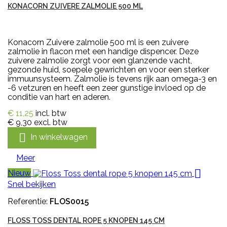
KONACORN ZUIVERE ZALMOLIE 500 ML
Konacorn Zuivere zalmolie 500 ml is een zuivere
zalmolie in flacon met een handige dispencer. Deze
zuivere zalmolie zorgt voor een glanzende vacht,
gezonde huid, soepele gewrichten en voor een sterker
immuunsysteem. Zalmolie is tevens rijk aan omega-3 en
-6 vetzuren en heeft een zeer gunstige invloed op de
conditie van hart en aderen.
€ 11,25
incl. btw
€ 9,30
excl. btw

In winkelwagen
Meer

Nieuw
Snel bekijken
Referentie:
FLOS0015
FLOSS TOSS DENTAL ROPE 5 KNOPEN 145 CM