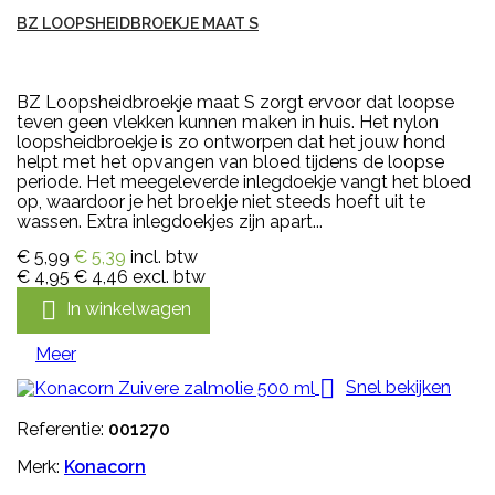
BZ LOOPSHEIDBROEKJE MAAT S
BZ Loopsheidbroekje maat S zorgt ervoor dat loopse
teven geen vlekken kunnen maken in huis. Het nylon
loopsheidbroekje is zo ontworpen dat het jouw hond
helpt met het opvangen van bloed tijdens de loopse
periode. Het meegeleverde inlegdoekje vangt het bloed
op, waardoor je het broekje niet steeds hoeft uit te
wassen. Extra inlegdoekjes zijn apart...
€ 5,99
€ 5,39
incl. btw
€ 4,95
€ 4,46
excl. btw

In winkelwagen
Meer

Snel bekijken
Referentie:
001270
Merk:
Konacorn