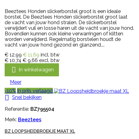
Beeztees Honden slickerborstel groot is een ideale
borstel. De Beeztees Honden slickerborstel groot laat
de vacht van jouw hond stralen. De slickerborstel
verwijdert vuil en losse haren uit de vacht van jouw hond.
Bovendien kunnen ook kleine verwarringen of klitten
worden verwijderd. Regelmatig borstelen houdt de
vacht van jouw hond gezond en glanzend....
€ 12,99
€ 11,69
incl. btw
€ 10,74
€ 9,66
excl. btw

In winkelwagen
Meer
-10%
In prijs verlaagd

Snel bekijken
Referentie:
BZ795504
Merk:
Beeztees
BZ LOOPSHEIDBROEKJE MAAT XL