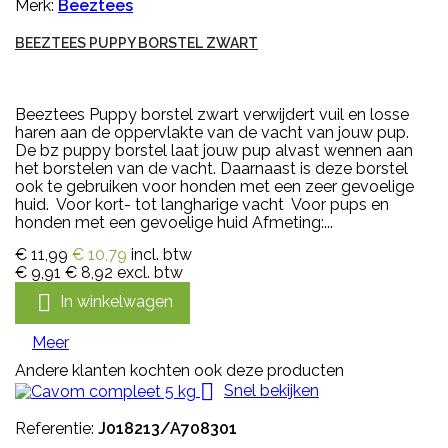
Merk:
Beeztees
BEEZTEES PUPPY BORSTEL ZWART
Beeztees Puppy borstel zwart verwijdert vuil en losse
haren aan de oppervlakte van de vacht van jouw pup.
De bz puppy borstel laat jouw pup alvast wennen aan
het borstelen van de vacht. Daarnaast is deze borstel
ook te gebruiken voor honden met een zeer gevoelige
huid. Voor kort- tot langharige vacht Voor pups en
honden met een gevoelige huid Afmeting:...
€ 11,99
€ 10,79
incl. btw
€ 9,91
€ 8,92
excl. btw

In winkelwagen
Meer
Andere klanten kochten ook deze producten

Snel bekijken
Referentie:
J018213/A708301