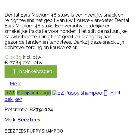
Dental Ears Medium 48 stuks is een heerlijke snack en
reinigt tevens het gebit van uw trouwe viervoeter. Dental
Ears Medium 48 stuks Een verantwoordelijke en
smakelijke traktatie voor honden. Het stilt de natuurlijke
kauwbehoefte, reinigt het gebit en draagt bij aan
gezonde tanden en tandvlees. Dankzij deze snack zijn
gebitsverzorging én kauwplezier...
€ 33,69
incl. btw
€ 27,84
excl. btw

In winkelwagen
Meer

-10%
In prijs verlaagd
Snel
bekijken
Referentie:
BZ791024
Merk:
Beeztees
BEEZTEES PUPPY SHAMPOO