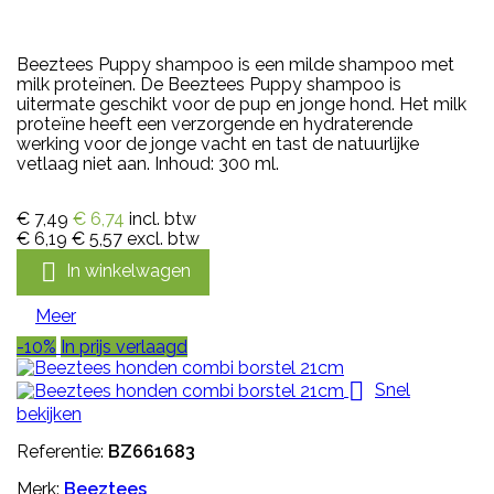
Beeztees Puppy shampoo is een milde shampoo met
milk proteïnen. De Beeztees Puppy shampoo is
uitermate geschikt voor de pup en jonge hond. Het milk
proteïne heeft een verzorgende en hydraterende
werking voor de jonge vacht en tast de natuurlijke
vetlaag niet aan. Inhoud: 300 ml.
€ 7,49
€ 6,74
incl. btw
€ 6,19
€ 5,57
excl. btw

In winkelwagen
Meer
-10%
In prijs verlaagd

Snel
bekijken
Referentie:
BZ661683
Merk:
Beeztees