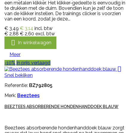
een metalen klikker. Het klikker-gedeelte is eenvoudig in
te drukken met de duim. Bovendien kun je zelf de toon
van de klikker instellen. De trainings clicker is voorzien
van een koord, zodat je deze...
€ 3,49
€ 3,14
incl. btw
€ 2,88
€ 2,60
excl. btw

In winkelwagen
Meer
-10%
In prijs verlaagd

Snel bekijken
Referentie:
BZ792805
Merk:
Beeztees
BEEZTEES ABSORBERENDE HONDENHANDDOEK BLAUW
Beeztees absorberende hondenhanddoek blauw zorgt