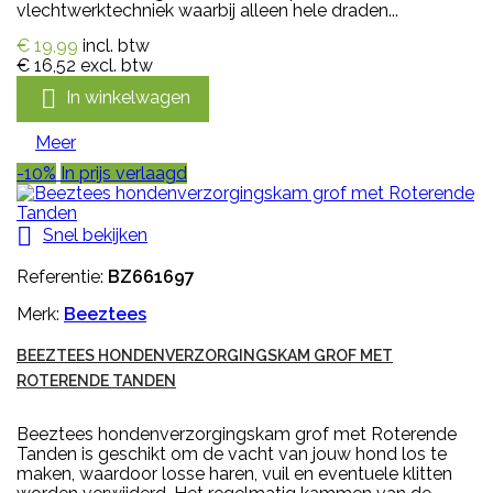
vlechtwerktechniek waarbij alleen hele draden...
€ 19,99
incl. btw
€ 16,52
excl. btw

In winkelwagen
Meer
-10%
In prijs verlaagd

Snel bekijken
Referentie:
BZ661697
Merk:
Beeztees
BEEZTEES HONDENVERZORGINGSKAM GROF MET
ROTERENDE TANDEN
Beeztees hondenverzorgingskam grof met Roterende
Tanden is geschikt om de vacht van jouw hond los te
maken, waardoor losse haren, vuil en eventuele klitten