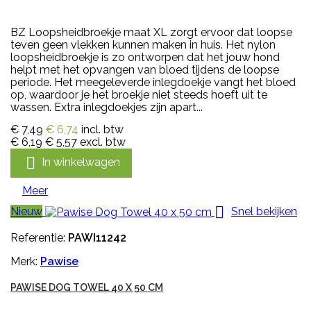
BZ Loopsheidbroekje maat XL zorgt ervoor dat loopse
teven geen vlekken kunnen maken in huis. Het nylon
loopsheidbroekje is zo ontworpen dat het jouw hond
helpt met het opvangen van bloed tijdens de loopse
periode. Het meegeleverde inlegdoekje vangt het bloed
op, waardoor je het broekje niet steeds hoeft uit te
wassen. Extra inlegdoekjes zijn apart...
€ 7,49
€ 6,74
incl. btw
€ 6,19
€ 5,57
excl. btw

In winkelwagen
Meer

Nieuw
Snel bekijken
Referentie:
PAWI11242
Merk:
Pawise
PAWISE DOG TOWEL 40 X 50 CM