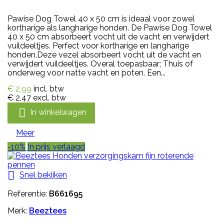
Pawise Dog Towel 40 x 50 cm is ideaal voor zowel
kortharige als langharige honden. De Pawise Dog Towel
40 x 50 cm absorbeert vocht uit de vacht en verwijdert
vuildeeltjes. Perfect voor kortharige en langharige
honden.Deze vezel absorbeert vocht uit de vacht en
verwijdert vuildeeltjes. Overal toepasbaar; Thuis of
onderweg voor natte vacht en poten. Een...
€ 2,99
incl. btw
€ 2,47
excl. btw

In winkelwagen
Meer
-10%
In prijs verlaagd

Snel bekijken
Referentie:
B661695
Merk:
Beeztees