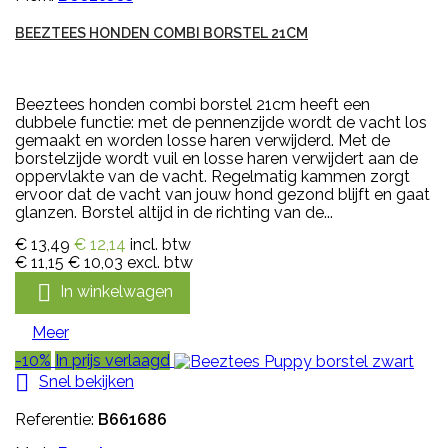
BEEZTEES HONDEN COMBI BORSTEL 21CM
Beeztees honden combi borstel 21cm heeft een
dubbele functie: met de pennenzijde wordt de vacht los
gemaakt en worden losse haren verwijderd. Met de
borstelzijde wordt vuil en losse haren verwijdert aan de
oppervlakte van de vacht. Regelmatig kammen zorgt
ervoor dat de vacht van jouw hond gezond blijft en gaat
glanzen. Borstel altijd in de richting van de...
€ 13,49
€ 12,14
incl. btw
€ 11,15
€ 10,03
excl. btw

In winkelwagen
Meer
-10%
In prijs verlaagd

Snel bekijken
Referentie:
B661686