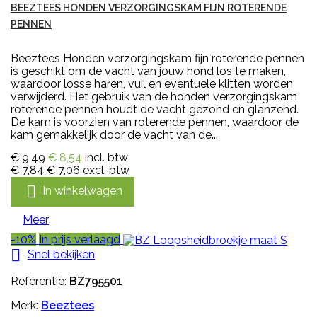
BEEZTEES HONDEN VERZORGINGSKAM FIJN ROTERENDE
PENNEN
Beeztees Honden verzorgingskam fijn roterende pennen
is geschikt om de vacht van jouw hond los te maken,
waardoor losse haren, vuil en eventuele klitten worden
verwijderd. Het gebruik van de honden verzorgingskam
roterende pennen houdt de vacht gezond en glanzend.
De kam is voorzien van roterende pennen, waardoor de
kam gemakkelijk door de vacht van de...
€ 9,49
€ 8,54
incl. btw
€ 7,84
€ 7,06
excl. btw

In winkelwagen
Meer
-10%
In prijs verlaagd

Snel bekijken
Referentie:
BZ795501
Merk:
Beeztees