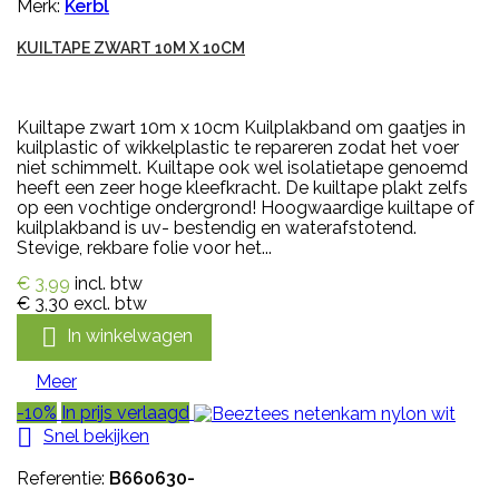
Merk:
Kerbl
KUILTAPE ZWART 10M X 10CM
Kuiltape zwart 10m x 10cm Kuilplakband om gaatjes in
kuilplastic of wikkelplastic te repareren zodat het voer
niet schimmelt. Kuiltape ook wel isolatietape genoemd
heeft een zeer hoge kleefkracht. De kuiltape plakt zelfs
op een vochtige ondergrond! Hoogwaardige kuiltape of
kuilplakband is uv- bestendig en waterafstotend.
Stevige, rekbare folie voor het...
€ 3,99
incl. btw
€ 3,30
excl. btw

In winkelwagen
Meer
-10%
In prijs verlaagd

Snel bekijken
Referentie:
B660630-