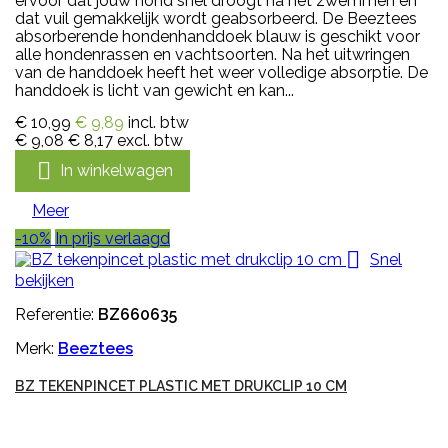
ervoor dat jouw hond snel droogt na het zwemmen en
dat vuil gemakkelijk wordt geabsorbeerd. De Beeztees
absorberende hondenhanddoek blauw is geschikt voor
alle hondenrassen en vachtsoorten. Na het uitwringen
van de handdoek heeft het weer volledige absorptie. De
handdoek is licht van gewicht en kan...
€ 10,99
€ 9,89
incl. btw
€ 9,08
€ 8,17
excl. btw

In winkelwagen
Meer
-10%
In prijs verlaagd

Snel
bekijken
Referentie:
BZ660635
Merk:
Beeztees
BZ TEKENPINCET PLASTIC MET DRUKCLIP 10 CM