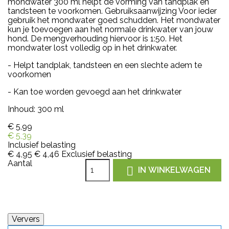
mondwater 300 ml helpt de vorming van tandplak en
tandsteen te voorkomen. Gebruiksaanwijzing Voor ieder
gebruik het mondwater goed schudden. Het mondwater
kun je toevoegen aan het normale drinkwater van jouw
hond. De mengverhouding hiervoor is 1:50. Het
mondwater lost volledig op in het drinkwater.
- Helpt tandplak, tandsteen en een slechte adem te
voorkomen
- Kan toe worden gevoegd aan het drinkwater
Inhoud: 300 ml
€ 5,99
€ 5,39
Inclusief belasting
€ 4,95
€ 4,46
Exclusief belasting
Aantal

IN WINKELWAGEN