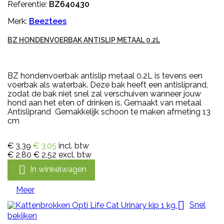
Referentie:
BZ640430
Merk:
Beeztees
BZ HONDENVOERBAK ANTISLIP METAAL 0.2L
BZ hondenvoerbak antislip metaal 0.2L is tevens een
voerbak als waterbak. Deze bak heeft een antisliprand,
zodat de bak niet snel zal verschuiven wanneer jouw
hond aan het eten of drinken is. Gemaakt van metaal
Antisliprand Gemakkelijk schoon te maken afmeting 13
cm
€ 3,39
€ 3,05
incl. btw
€ 2,80
€ 2,52
excl. btw

In winkelwagen
Meer

Snel
bekijken