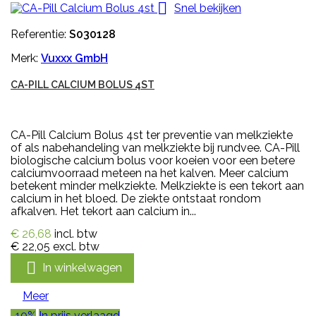

Snel bekijken
Referentie:
S030128
Merk:
Vuxxx GmbH
CA-PILL CALCIUM BOLUS 4ST
CA-Pill Calcium Bolus 4st ter preventie van melkziekte
of als nabehandeling van melkziekte bij rundvee. CA-Pill
biologische calcium bolus voor koeien voor een betere
calciumvoorraad meteen na het kalven. Meer calcium
betekent minder melkziekte. Melkziekte is een tekort aan
calcium in het bloed. De ziekte ontstaat rondom
afkalven. Het tekort aan calcium in...
€ 26,68
incl. btw
€ 22,05
excl. btw

In winkelwagen
Meer
-10%
In prijs verlaagd