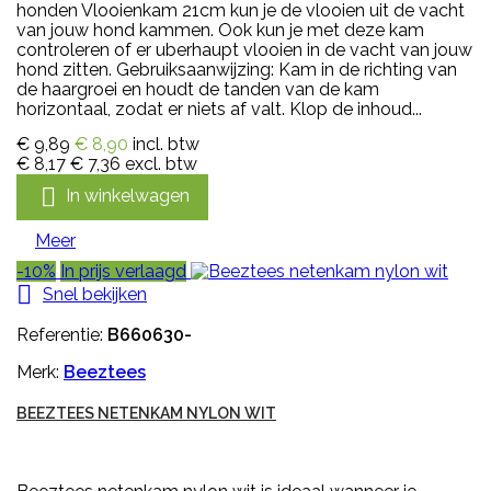
honden Vlooienkam 21cm kun je de vlooien uit de vacht
van jouw hond kammen. Ook kun je met deze kam
controleren of er uberhaupt vlooien in de vacht van jouw
hond zitten. Gebruiksaanwijzing: Kam in de richting van
de haargroei en houdt de tanden van de kam
horizontaal, zodat er niets af valt. Klop de inhoud...
€ 9,89
€ 8,90
incl. btw
€ 8,17
€ 7,36
excl. btw

In winkelwagen
Meer
-10%
In prijs verlaagd

Snel bekijken
Referentie:
B660630-
Merk:
Beeztees
BEEZTEES NETENKAM NYLON WIT