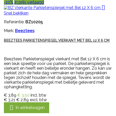
-10%
In prijs verlaagd

Snel bekijken
Referentie:
BZ10205
Merk:
Beeztees
BEEZTEES PARKIETENSPIEGEL VIERKANT MET BEL 12 X 6 CM
Beeztees Parkietenspiegel vierkant met Bel 12 X 6 cm is
een leuk speeltje voor uw parkiet. De parkietenspiegel is
vierkant en heeft een belletje eronder hangen. Zo kan uw
parkiet zich de hele dag vermaken en hele gesprekken
tegen zichzelf houden met de spiegel. Tevens wordt de
vierkante parkietenspiegel met belletje geleverd met
ophangketting.
€ 3,89
€ 3,50
incl. btw
€ 3,21
€ 2,89
excl. btw

In winkelwagen