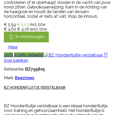
controleren of er uberhaupt vlooien in de vacht van jouw
hond zitten. Gebruiksaanwijzing: Kam in de richting van
de haargroei en houdt de tanden van de kam
horizontaal, zodat er niets af valt. Klop de inhoud...
€ 5,59
€ 5,03
incl. btw
€ 4,62
€ 4,16
excl. btw

In winkelwagen
Meer

-10%
In prijs verlaagd
Snel bekijken
Referentie:
BZ795805
Merk:
Beeztees
BZ HONDENFLUITJE VERSTELBAAR
BZ Hondenfluitje verstelbaar is een ideaal hondenfluitje
voor training en gehoorzaamheid. Het hondenfluitje is