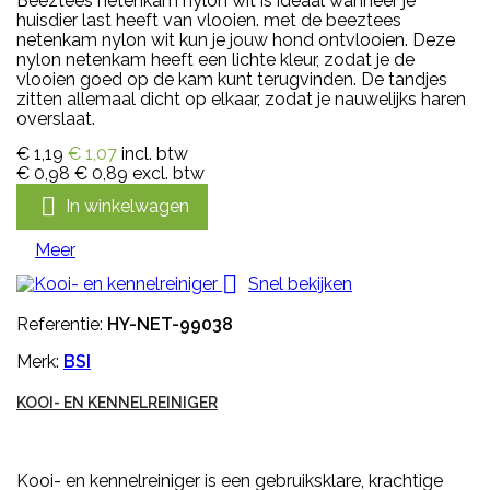
Beeztees netenkam nylon wit is ideaal wanneer je
huisdier last heeft van vlooien. met de beeztees
netenkam nylon wit kun je jouw hond ontvlooien. Deze
nylon netenkam heeft een lichte kleur, zodat je de
vlooien goed op de kam kunt terugvinden. De tandjes
zitten allemaal dicht op elkaar, zodat je nauwelijks haren
overslaat.
€ 1,19
€ 1,07
incl. btw
€ 0,98
€ 0,89
excl. btw

In winkelwagen
Meer

Snel bekijken
Referentie:
HY-NET-99038
Merk:
BSI
KOOI- EN KENNELREINIGER
Kooi- en kennelreiniger is een gebruiksklare, krachtige