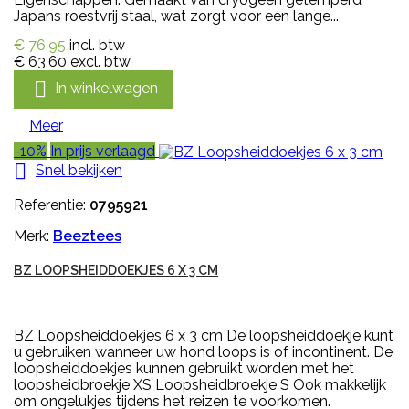
Japans roestvrij staal, wat zorgt voor een lange...
€ 76,95
incl. btw
€ 63,60
excl. btw

In winkelwagen
Meer
-10%
In prijs verlaagd

Snel bekijken
Referentie:
0795921
Merk:
Beeztees
BZ LOOPSHEIDDOEKJES 6 X 3 CM
BZ Loopsheiddoekjes 6 x 3 cm De loopsheiddoekje kunt
u gebruiken wanneer uw hond loops is of incontinent. De
loopsheiddoekjes kunnen gebruikt worden met het
loopsheidbroekje XS Loopsheidbroekje S Ook makkelijk
om ongelukjes tijdens het reizen te voorkomen.