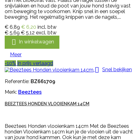
van het bloedvat vast. Plaats de nagel tussen de
snijvlakken en houd de poot van jouw hond stevig vast
om beweging te voorkomen. Knip snel in een soepel
beweging. Het regelmatig knippen van de nagels,...
€ 6,89
€ 6,20
incl. btw
€ 5,69
€ 5,12
excl. btw

In winkelwagen
Meer
-10%
In prijs verlaagd

Snel bekijken
Referentie:
BZ661709
Merk:
Beeztees
BEEZTEES HONDEN VLOOIENKAM 14CM
Beeztees Honden vlooienkam 14cm Met de Beeztees
honden Vlooienkam 14cm kun je de vlooien uit de vacht
van jouw hond kammen. Ook kun je met deze kam