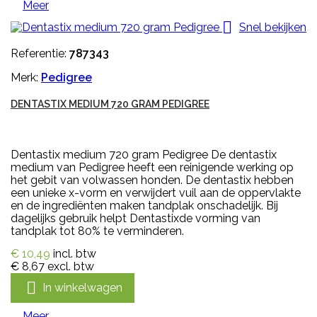
Meer

Snel bekijken
Referentie:
787343
Merk:
Pedigree
DENTASTIX MEDIUM 720 GRAM PEDIGREE
Dentastix medium 720 gram Pedigree De dentastix
medium van Pedigree heeft een reinigende werking op
het gebit van volwassen honden. De dentastix hebben
een unieke x-vorm en verwijdert vuil aan de oppervlakte
en de ingrediënten maken tandplak onschadelijk. Bij
dagelijks gebruik helpt Dentastixde vorming van
tandplak tot 80% te verminderen.
€ 10,49
incl. btw
€ 8,67
excl. btw

In winkelwagen
Meer