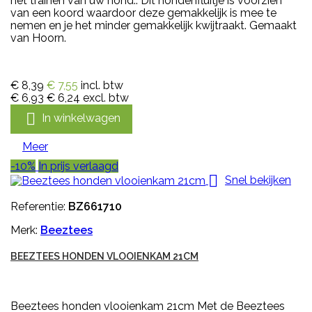
het trainen van uw hond.. Dit hondenfluitje is voorzien
van een koord waardoor deze gemakkelijk is mee te
nemen en je het minder gemakkelijk kwijtraakt. Gemaakt
van Hoorn.
€ 8,39
€ 7,55
incl. btw
€ 6,93
€ 6,24
excl. btw

In winkelwagen
Meer
-10%
In prijs verlaagd

Snel bekijken
Referentie:
BZ661710
Merk:
Beeztees
BEEZTEES HONDEN VLOOIENKAM 21CM
Beeztees honden vlooienkam 21cm Met de Beeztees