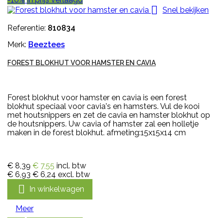

Snel bekijken
Referentie:
810834
Merk:
Beeztees
FOREST BLOKHUT VOOR HAMSTER EN CAVIA
Forest blokhut voor hamster en cavia is een forest
blokhut speciaal voor cavia's en hamsters. Vul de kooi
met houtsnippers en zet de cavia en hamster blokhut op
de houtsnippers. Uw cavia of hamster zal een holletje
maken in de forest blokhut. afmeting:15x15x14 cm
€ 8,39
€ 7,55
incl. btw
€ 6,93
€ 6,24
excl. btw

In winkelwagen
Meer