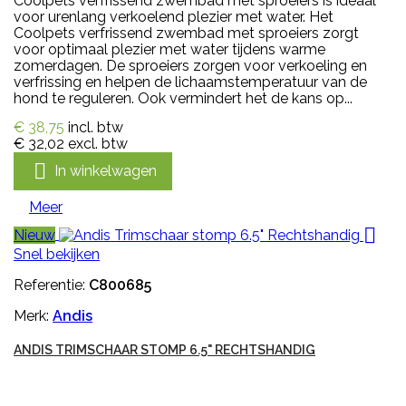
Coolpets verfrissend zwembad met sproeiers is ideaal
voor urenlang verkoelend plezier met water. Het
Coolpets verfrissend zwembad met sproeiers zorgt
voor optimaal plezier met water tijdens warme
zomerdagen. De sproeiers zorgen voor verkoeling en
verfrissing en helpen de lichaamstemperatuur van de
hond te reguleren. Ook vermindert het de kans op...
€ 38,75
incl. btw
€ 32,02
excl. btw

In winkelwagen
Meer

Nieuw
Snel bekijken
Referentie:
C800685
Merk:
Andis
ANDIS TRIMSCHAAR STOMP 6.5" RECHTSHANDIG