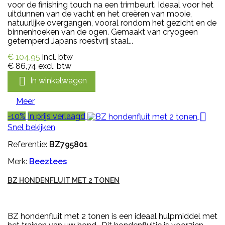
voor de finishing touch na een trimbeurt. Ideaal voor het
uitdunnen van de vacht en het creëren van mooie,
natuurlijke overgangen, vooral rondom het gezicht en de
binnenhoeken van de ogen. Gemaakt van cryogeen
getemperd Japans roestvrij staal...
€ 104,95
incl. btw
€ 86,74
excl. btw

In winkelwagen
Meer

-10%
In prijs verlaagd
Snel bekijken
Referentie:
BZ795801
Merk:
Beeztees
BZ HONDENFLUIT MET 2 TONEN
BZ hondenfluit met 2 tonen is een ideaal hulpmiddel met