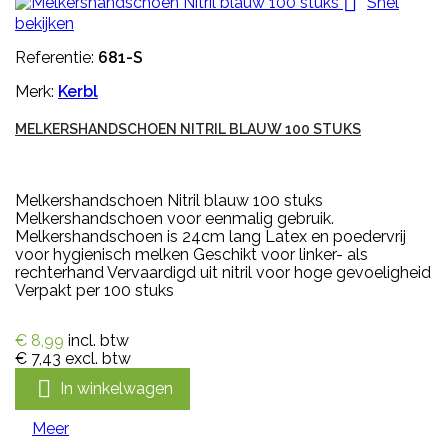

Snel
bekijken
Referentie:
681-S
Merk:
Kerbl
MELKERSHANDSCHOEN NITRIL BLAUW 100 STUKS
Melkershandschoen Nitril blauw 100 stuks
Melkershandschoen voor eenmalig gebruik.
Melkershandschoen is 24cm lang Latex en poedervrij
voor hygienisch melken Geschikt voor linker- als
rechterhand Vervaardigd uit nitril voor hoge gevoeligheid
Verpakt per 100 stuks
€ 8,99
incl. btw
€ 7,43
excl. btw

In winkelwagen
Meer