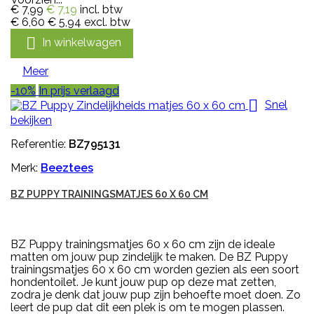
€ 7,99
€ 7,19
incl. btw
€ 6,60
€ 5,94
excl. btw

In winkelwagen
Meer
-10%
In prijs verlaagd

Snel
bekijken
Referentie:
BZ795131
Merk:
Beeztees
BZ PUPPY TRAININGSMATJES 60 X 60 CM
BZ Puppy trainingsmatjes 60 x 60 cm zijn de ideale
matten om jouw pup zindelijk te maken. De BZ Puppy
trainingsmatjes 60 x 60 cm worden gezien als een soort
hondentoilet. Je kunt jouw pup op deze mat zetten,
zodra je denk dat jouw pup zijn behoefte moet doen. Zo
leert de pup dat dit een plek is om te mogen plassen.