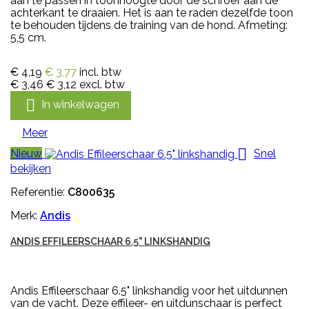
aan te passen in toonhoogte door de schroef aan de
achterkant te draaien. Het is aan te raden dezelfde toon
te behouden tijdens de training van de hond. Afmeting:
5,5 cm.
€ 4,19
€ 3,77
incl. btw
€ 3,46
€ 3,12
excl. btw

In winkelwagen
Meer

Nieuw
Snel
bekijken
Referentie:
C800635
Merk:
Andis
ANDIS EFFILEERSCHAAR 6.5" LINKSHANDIG
Andis Effileerschaar 6.5" linkshandig voor het uitdunnen
van de vacht. Deze effileer- en uitdunschaar is perfect