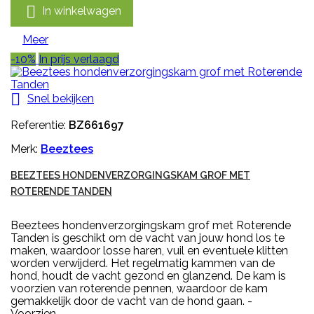

In winkelwagen
Meer
-10%
In prijs verlaagd

Snel bekijken
Referentie:
BZ661697
Merk:
Beeztees
BEEZTEES HONDENVERZORGINGSKAM GROF MET
ROTERENDE TANDEN
Beeztees hondenverzorgingskam grof met Roterende
Tanden is geschikt om de vacht van jouw hond los te
maken, waardoor losse haren, vuil en eventuele klitten
worden verwijderd. Het regelmatig kammen van de
hond, houdt de vacht gezond en glanzend. De kam is
voorzien van roterende pennen, waardoor de kam
gemakkelijk door de vacht van de hond gaan. -
Voorzien...