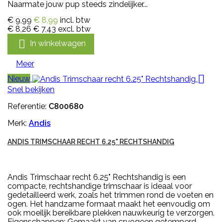
Naarmate jouw pup steeds zindelijker...
€ 9,99
€ 8,99
incl. btw
€ 8,26
€ 7,43
excl. btw

In winkelwagen
Meer

Nieuw
Snel bekijken
Referentie:
C800680
Merk:
Andis
ANDIS TRIMSCHAAR RECHT 6.25" RECHTSHANDIG
Andis Trimschaar recht 6.25" Rechtshandig is een
compacte, rechtshandige trimschaar is ideaal voor
gedetailleerd werk, zoals het trimmen rond de voeten en
ogen. Het handzame formaat maakt het eenvoudig om
ook moeilijk bereikbare plekken nauwkeurig te verzorgen.
Eigenschappen: Gemaakt van cryogeen getemperd