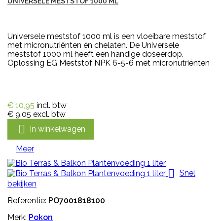
UNIVERSELE MESTSTOF 1000 ML
Universele meststof 1000 ml is een vloeibare meststof
met micronutriënten én chelaten. De Universele
meststof 1000 ml heeft een handige doseerdop.
Oplossing EG Meststof NPK 6-5-6 met micronutriënten
€ 10,95
incl. btw
€ 9,05
excl. btw

In winkelwagen
Meer

Snel
bekijken
Referentie:
PO7001818100
Merk:
Pokon