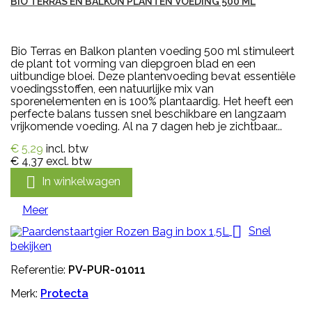
BIO TERRAS EN BALKON PLANTEN VOEDING 500 ML
Bio Terras en Balkon planten voeding 500 ml stimuleert
de plant tot vorming van diepgroen blad en een
uitbundige bloei. Deze plantenvoeding bevat essentiële
voedingsstoffen, een natuurlijke mix van
sporenelementen en is 100% plantaardig. Het heeft een
perfecte balans tussen snel beschikbare en langzaam
vrijkomende voeding. Al na 7 dagen heb je zichtbaar...
€ 5,29
incl. btw
€ 4,37
excl. btw

In winkelwagen
Meer

Snel
bekijken
Referentie:
PV-PUR-01011
Merk:
Protecta