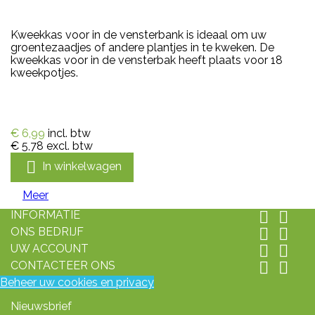
Kweekkas voor in de vensterbank is ideaal om uw
groentezaadjes of andere plantjes in te kweken. De
kweekkas voor in de vensterbak heeft plaats voor 18
kweekpotjes.
€ 6,99
incl. btw
€ 5,78
excl. btw

In winkelwagen
Meer
INFORMATIE


ONS BEDRIJF


UW ACCOUNT


CONTACTEER ONS


Beheer uw cookies en privacy
Nieuwsbrief