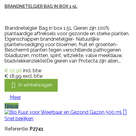
BRANDNETELGIER BAG IN BOX 1,5L
Brandnetelgier Bag in box 1,5L Gieren zijn 100%
plantaardige aftreksels voor gezonde en sterke planten.
Eigenschappen brandnetelgier- Natuurlijke
plantenvoediging voor bloemen, fruit en groenten-
Beschermt planten tegen verschillende pathogenen
(bladluizen, motten, spint, witziekte, valse meeldauw,
bladvlekkenziekte)De gieren van Protecta zijn allen...
€ 22,98
incl. btw
€ 18,99
excl. btw

In winkelwagen
Meer
Nieuw

Snel bekijken
Referentie:
P2741