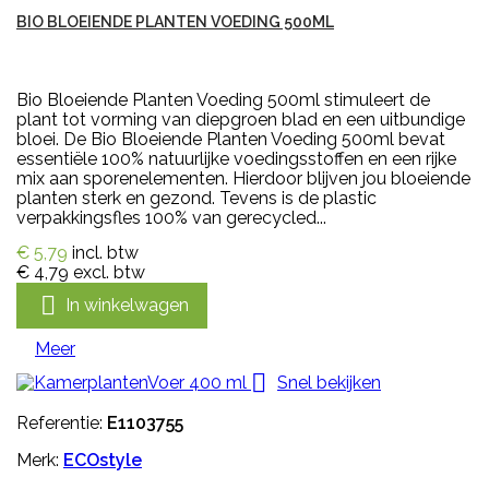
BIO BLOEIENDE PLANTEN VOEDING 500ML
Bio Bloeiende Planten Voeding 500ml stimuleert de
plant tot vorming van diepgroen blad en een uitbundige
bloei. De Bio Bloeiende Planten Voeding 500ml bevat
essentiële 100% natuurlijke voedingsstoffen en een rijke
mix aan sporenelementen. Hierdoor blijven jou bloeiende
planten sterk en gezond. Tevens is de plastic
verpakkingsfles 100% van gerecycled...
€ 5,79
incl. btw
€ 4,79
excl. btw

In winkelwagen
Meer

Snel bekijken
Referentie:
E1103755
Merk:
ECOstyle