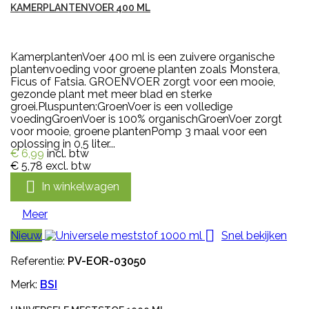
KAMERPLANTENVOER 400 ML
KamerplantenVoer 400 ml is een zuivere organische
plantenvoeding voor groene planten zoals Monstera,
Ficus of Fatsia. GROENVOER zorgt voor een mooie,
gezonde plant met meer blad en sterke
groei.Pluspunten:GroenVoer is een volledige
voedingGroenVoer is 100% organischGroenVoer zorgt
voor mooie, groene plantenPomp 3 maal voor een
oplossing in 0,5 liter...
€ 6,99
incl. btw
€ 5,78
excl. btw

In winkelwagen
Meer

Nieuw
Snel bekijken
Referentie:
PV-EOR-03050
Merk:
BSI