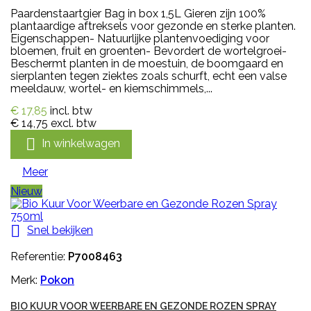
Paardenstaartgier Bag in box 1,5L Gieren zijn 100%
plantaardige aftreksels voor gezonde en sterke planten.
Eigenschappen- Natuurlijke plantenvoediging voor
bloemen, fruit en groenten- Bevordert de wortelgroei-
Beschermt planten in de moestuin, de boomgaard en
sierplanten tegen ziektes zoals schurft, echt een valse
meeldauw, wortel- en kiemschimmels,...
€ 17,85
incl. btw
€ 14,75
excl. btw

In winkelwagen
Meer
Nieuw

Snel bekijken
Referentie:
P7008463
Merk:
Pokon
BIO KUUR VOOR WEERBARE EN GEZONDE ROZEN SPRAY