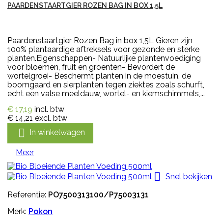
PAARDENSTAARTGIER ROZEN BAG IN BOX 1,5L
Paardenstaartgier Rozen Bag in box 1,5L Gieren zijn
100% plantaardige aftreksels voor gezonde en sterke
planten.Eigenschappen- Natuurlijke plantenvoediging
voor bloemen, fruit en groenten- Bevordert de
wortelgroei- Beschermt planten in de moestuin, de
boomgaard en sierplanten tegen ziektes zoals schurft,
echt een valse meeldauw, wortel- en kiemschimmels,...
€ 17,19
incl. btw
€ 14,21
excl. btw

In winkelwagen
Meer

Snel bekijken
Referentie:
PO7500313100/P75003131
Merk:
Pokon