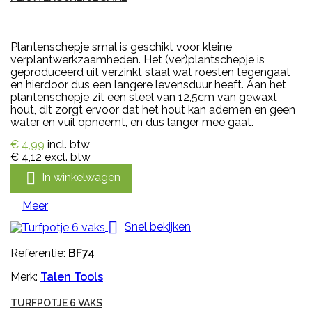
Plantenschepje smal is geschikt voor kleine
verplantwerkzaamheden. Het (ver)plantschepje is
geproduceerd uit verzinkt staal wat roesten tegengaat
en hierdoor dus een langere levensduur heeft. Aan het
plantenschepje zit een steel van 12,5cm van gewaxt
hout, dit zorgt ervoor dat het hout kan ademen en geen
water en vuil opneemt, en dus langer mee gaat.
€ 4,99
incl. btw
€ 4,12
excl. btw

In winkelwagen
Meer

Snel bekijken
Referentie:
BF74
Merk:
Talen Tools
TURFPOTJE 6 VAKS