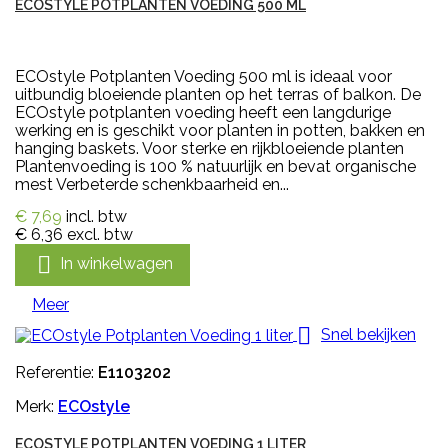
ECOSTYLE POTPLANTEN VOEDING 500 ML
ECOstyle Potplanten Voeding 500 ml is ideaal voor
uitbundig bloeiende planten op het terras of balkon. De
ECOstyle potplanten voeding heeft een langdurige
werking en is geschikt voor planten in potten, bakken en
hanging baskets. Voor sterke en rijkbloeiende planten
Plantenvoeding is 100 % natuurlijk en bevat organische
mest Verbeterde schenkbaarheid en...
€ 7,69
incl. btw
€ 6,36
excl. btw

In winkelwagen
Meer

Snel bekijken
Referentie:
E1103202
Merk:
ECOstyle
ECOSTYLE POTPLANTEN VOEDING 1 LITER