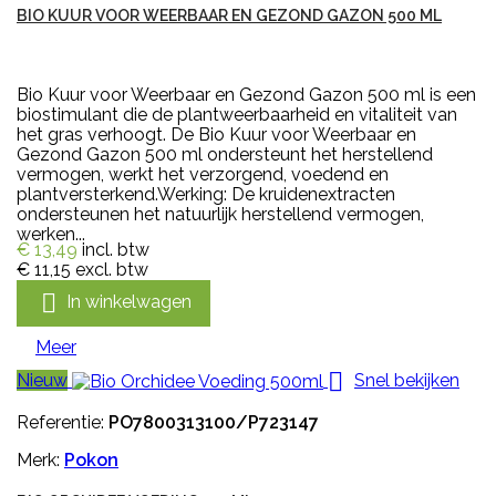
BIO KUUR VOOR WEERBAAR EN GEZOND GAZON 500 ML
Bio Kuur voor Weerbaar en Gezond Gazon 500 ml is een
biostimulant die de plantweerbaarheid en vitaliteit van
het gras verhoogt. De Bio Kuur voor Weerbaar en
Gezond Gazon 500 ml ondersteunt het herstellend
vermogen, werkt het verzorgend, voedend en
plantversterkend.Werking: De kruidenextracten
ondersteunen het natuurlijk herstellend vermogen,
werken...
€ 13,49
incl. btw
€ 11,15
excl. btw

In winkelwagen
Meer

Nieuw
Snel bekijken
Referentie:
PO7800313100/P723147
Merk:
Pokon