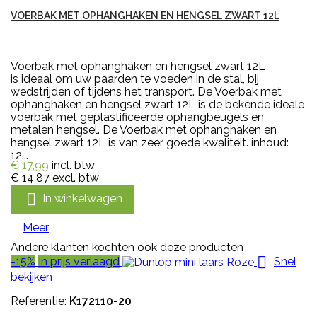
VOERBAK MET OPHANGHAKEN EN HENGSEL ZWART 12L
Voerbak met ophanghaken en hengsel zwart 12L
is ideaal om uw paarden te voeden in de stal, bij
wedstrijden of tijdens het transport. De Voerbak met
ophanghaken en hengsel zwart 12L is de bekende ideale
voerbak met geplastificeerde ophangbeugels en
metalen hengsel. De Voerbak met ophanghaken en
hengsel zwart 12L is van zeer goede kwaliteit. inhoud:
12...
€ 17,99
incl. btw
€ 14,87
excl. btw

In winkelwagen
Meer
Andere klanten kochten ook deze producten

-15%
In prijs verlaagd
Snel
bekijken
Referentie:
K172110-20