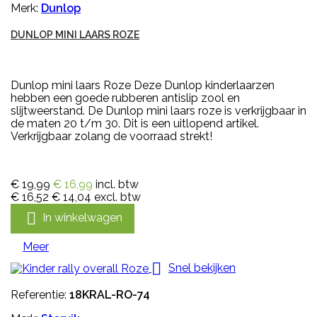
Merk:
Dunlop
DUNLOP MINI LAARS ROZE
Dunlop mini laars Roze Deze Dunlop kinderlaarzen
hebben een goede rubberen antislip zool en
slijtweerstand. De Dunlop mini laars roze is verkrijgbaar in
de maten 20 t/m 30. Dit is een uitlopend artikel.
Verkrijgbaar zolang de voorraad strekt!
€ 19,99
€ 16,99
incl. btw
€ 16,52
€ 14,04
excl. btw

In winkelwagen
Meer

Snel bekijken
Referentie:
18KRAL-RO-74