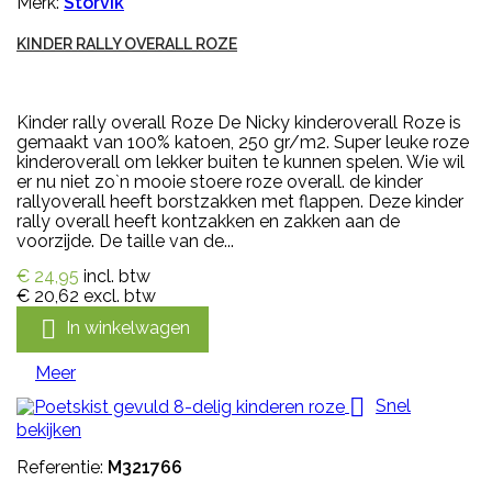
Merk:
Storvik
KINDER RALLY OVERALL ROZE
Kinder rally overall Roze De Nicky kinderoverall Roze is
gemaakt van 100% katoen, 250 gr/m2. Super leuke roze
kinderoverall om lekker buiten te kunnen spelen. Wie wil
er nu niet zo`n mooie stoere roze overall. de kinder
rallyoverall heeft borstzakken met flappen. Deze kinder
rally overall heeft kontzakken en zakken aan de
voorzijde. De taille van de...
€ 24,95
incl. btw
€ 20,62
excl. btw

In winkelwagen
Meer

Snel
bekijken
Referentie:
M321766