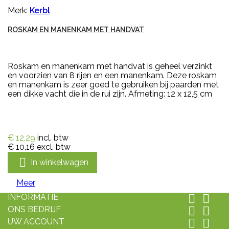
Merk:
Kerbl
ROSKAM EN MANENKAM MET HANDVAT
Roskam en manenkam met handvat is geheel verzinkt
en voorzien van 8 rijen en een manenkam. Deze roskam
en manenkam is zeer goed te gebruiken bij paarden met
een dikke vacht die in de rui zijn. Afmeting: 12 x 12,5 cm
€ 12,29
incl. btw
€ 10,16
excl. btw

In winkelwagen
Meer
INFORMATIE


ONS BEDRIJF


UW ACCOUNT

