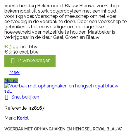
Voerschep 1kg Bekermodel Blauw Blauwe voerschep
bekermodel uit sterk polypropyleen met een inhoud
voor 1kg voer. Voerschep of meelschep om het voer
eenvoudig in de voerbak te doen. Door een voerschep te
gebruiken is het eenvoudiger om de dagelijkse
hoeveelheid voer hetzelfde te houden Maatbeker is
verkrijgbaar in de kleur Geel, Groen en Blauw
€ 3,99
incl. btw
€ 3,30
excl. btw

In winkelwagen
Meer
Nieuw

Snel bekijken
Referentie:
328167
Merk:
Kerbl
VOERBAK MET OPHANGHAKEN EN HENGSEL ROYAL BLAUW