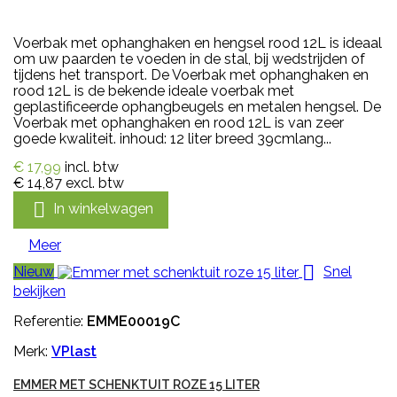
Voerbak met ophanghaken en hengsel rood 12L is ideaal
om uw paarden te voeden in de stal, bij wedstrijden of
tijdens het transport. De Voerbak met ophanghaken en
rood 12L is de bekende ideale voerbak met
geplastificeerde ophangbeugels en metalen hengsel. De
Voerbak met ophanghaken en rood 12L is van zeer
goede kwaliteit. inhoud: 12 liter breed 39cmlang...
€ 17,99
incl. btw
€ 14,87
excl. btw

In winkelwagen
Meer

Nieuw
Snel
bekijken
Referentie:
EMME00019C
Merk:
VPlast
EMMER MET SCHENKTUIT ROZE 15 LITER