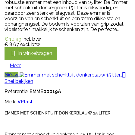
robuuste emmer met een inhoud van 15 liter. De Emmer
met schenktuit donkergroen 15 liter is dikwandig, en
daardoor zeer sterk en slagvast. Deze emmer is
voorzien van en schenktuit en een 7mm dikke stalen
ophanghengsel. De bodem is voorzien van grip zodat
vloeistoffen makkelijk te schenken zijn. De perfecte...
€ 10,49
incl. btw
€ 8,67
excl. btw

In winkelwagen
Meer

Nieuw
Snel bekijken
Referentie:
EMME00019A
Merk:
VPlast
EMMER MET SCHENKTUIT DONKERBLAUW 15 LITER
Emmer met schenktuit donkerblauw 15 liter is een