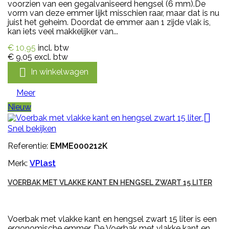
voorzien van een gegalvaniseerd hengsel (6 mm).De
vorm van deze emmer lijkt misschien raar, maar dat is nu
juist het geheim. Doordat de emmer aan 1 zijde vlak is,
kan iets veel makkelijker van...
€ 10,95
incl. btw
€ 9,05
excl. btw

In winkelwagen
Meer
Nieuw

Snel bekijken
Referentie:
EMME000212K
Merk:
VPlast
VOERBAK MET VLAKKE KANT EN HENGSEL ZWART 15 LITER
Voerbak met vlakke kant en hengsel zwart 15 liter is een
ergonomische emmer. De Voerbak met vlakke kant en