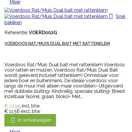
Meer

Snel
bekijken
Referentie:
VOERD002G
VOERDOOS RAT/MUIS DUAL BAIT MET RATTENKLEM
Voerdoos Rat/Muis Dual bait met rattenklem Voerdoos
voor ratten en muizen. Voerdoos Rat/Muis Dual Bait
wordt geleverd inclusief rattenklem! Onmisbaar voor
iedere boer en buitenmens. De ideale voerdoos voor
langs de muur met alleen maar voordelen:• Uitgevoerd
met dubbele sluiting• Kindveilig, speciale sluiting• Breed
inzetbaar (korrel, graan, bloks)• Met...
€ 13,99
incl. btw
€ 11,56
excl. btw

In winkelwagen
Meer