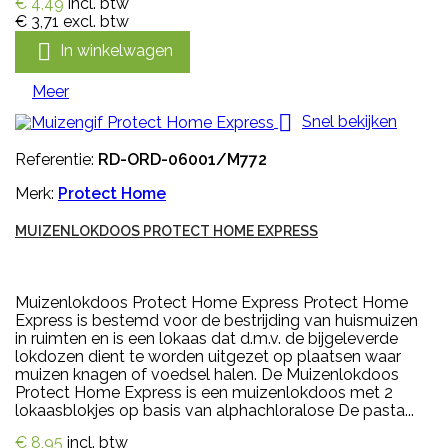
€ 4,49
incl. btw
€ 3,71
excl. btw

In winkelwagen
Meer

Snel bekijken
Referentie:
RD-ORD-06001/M772
Merk:
Protect Home
MUIZENLOKDOOS PROTECT HOME EXPRESS
Muizenlokdoos Protect Home Express Protect Home
Express is bestemd voor de bestrijding van huismuizen
in ruimten en is een lokaas dat d.m.v. de bijgeleverde
lokdozen dient te worden uitgezet op plaatsen waar
muizen knagen of voedsel halen. De Muizenlokdoos
Protect Home Express is een muizenlokdoos met 2
lokaasblokjes op basis van alphachloralose De pasta...
€ 8,95
incl. btw