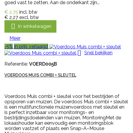
goed vast te zetten. Aan de onderkant zijn...
€ 2,75
incl. btw
€ 2,27
excl. btw

In winkelwagen
Meer
-5%
In prijs verlaagd

Snel bekijken
Referentie:
VOERD005B
VOERDOOS MUIS COMBI + SLEUTEL
Voerdoos Muis combi + sleutel voor het bestrijden of
opsporen van muizen. De voerdoos Muis combi + sleutel
is een multifunctionele muizenvoerdoos met sleutel en
is perfect inzetbaar voor monitorings- en
bestrijdingsdoeleinden van muizen. MonitoringMet de
lokaashouder kan eenvoudig een monitoringsblok
worden vastzet of plaats een Snap-A–Mouse