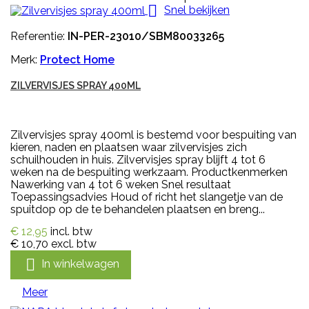

Snel bekijken
Referentie:
IN-PER-23010/SBM80033265
Merk:
Protect Home
ZILVERVISJES SPRAY 400ML
Zilvervisjes spray 400ml is bestemd voor bespuiting van
kieren, naden en plaatsen waar zilvervisjes zich
schuilhouden in huis. Zilvervisjes spray blijft 4 tot 6
weken na de bespuiting werkzaam. Productkenmerken
Nawerking van 4 tot 6 weken Snel resultaat
Toepassingsadvies Houd of richt het slangetje van de
spuitdop op de te behandelen plaatsen en breng...
€ 12,95
incl. btw
€ 10,70
excl. btw

In winkelwagen
Meer