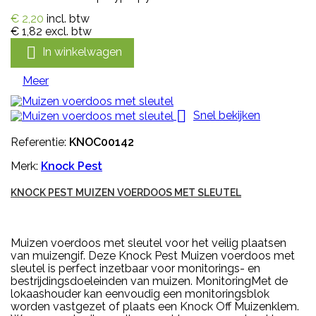
€ 2,20
incl. btw
€ 1,82
excl. btw

In winkelwagen
Meer

Snel bekijken
Referentie:
KNOC00142
Merk:
Knock Pest
KNOCK PEST MUIZEN VOERDOOS MET SLEUTEL
Muizen voerdoos met sleutel voor het veilig plaatsen
van muizengif. Deze Knock Pest Muizen voerdoos met
sleutel is perfect inzetbaar voor monitorings- en
bestrijdingsdoeleinden van muizen. MonitoringMet de
lokaashouder kan eenvoudig een monitoringsblok
worden vastgezet of plaats een Knock Off Muizenklem.