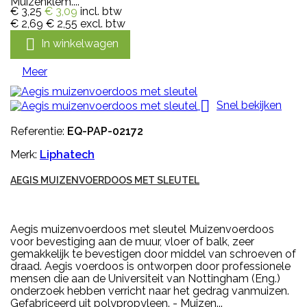
Muizenklem....
€ 3,25
€ 3,09
incl. btw
€ 2,69
€ 2,55
excl. btw

In winkelwagen
Meer

Snel bekijken
Referentie:
EQ-PAP-02172
Merk:
Liphatech
AEGIS MUIZENVOERDOOS MET SLEUTEL
Aegis muizenvoerdoos met sleutel Muizenvoerdoos
voor bevestiging aan de muur, vloer of balk, zeer
gemakkelijk te bevestigen door middel van schroeven of
draad. Aegis voerdoos is ontworpen door professionele
mensen die aan de Universiteit van Nottingham (Eng.)
onderzoek hebben verricht naar het gedrag vanmuizen.
Gefabriceerd uit polypropyleen. - Muizen...