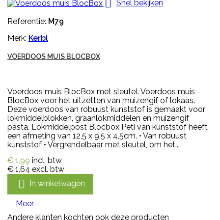

Snel bekijken
Referentie:
M79
Merk:
Kerbl
VOERDOOS MUIS BLOCBOX
Voerdoos muis BlocBox met sleutel. Voerdoos muis
BlocBox voor het uitzetten van muizengif of lokaas.
Deze voerdoos van robuust kunststof is gemaakt voor
lokmiddelblokken, graanlokmiddelen en muizengif
pasta. Lokmiddelpost Blocbox Peti van kunststof heeft
een afmeting van 12,5 x 9,5 x 4,5cm. • Van robuust
kunststof • Vergrendelbaar met sleutel, om het...
€ 1,99
incl. btw
€ 1,64
excl. btw

In winkelwagen
Meer
Andere klanten kochten ook deze producten