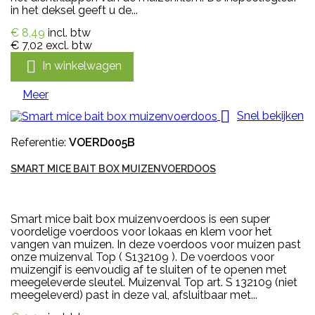
in het deksel geeft u de...
€ 8,49
incl. btw
€ 7,02
excl. btw

In winkelwagen
Meer

Snel bekijken
Referentie:
VOERD005B
SMART MICE BAIT BOX MUIZENVOERDOOS
Smart mice bait box muizenvoerdoos is een super
voordelige voerdoos voor lokaas en klem voor het
vangen van muizen. In deze voerdoos voor muizen past
onze muizenval Top ( S132109 ). De voerdoos voor
muizengif is eenvoudig af te sluiten of te openen met
meegeleverde sleutel. Muizenval Top art. S 132109 (niet
meegeleverd) past in deze val, afsluitbaar met...