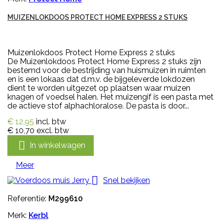
MUIZENLOKDOOS PROTECT HOME EXPRESS 2 STUKS
Muizenlokdoos Protect Home Express 2 stuks
De Muizenlokdoos Protect Home Express 2 stuks zijn
bestemd voor de bestrijding van huismuizen in ruimten
en is een lokaas dat d.m.v. de bijgeleverde lokdozen
dient te worden uitgezet op plaatsen waar muizen
knagen of voedsel halen. Het muizengif is een pasta met
de actieve stof alphachloralose. De pasta is door...
€ 12,95
incl. btw
€ 10,70
excl. btw

In winkelwagen
Meer

Snel bekijken
Referentie:
M299610
Merk:
Kerbl