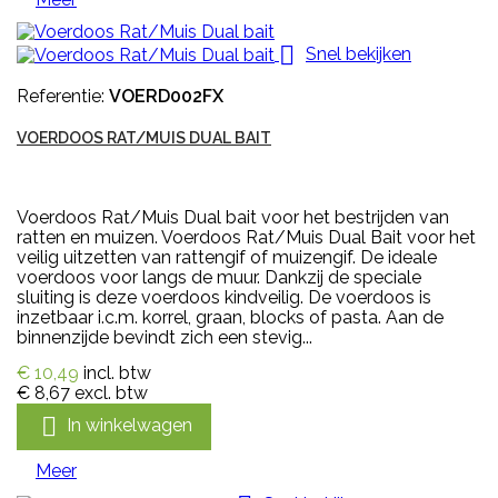

Snel bekijken
Referentie:
VOERD002FX
VOERDOOS RAT/MUIS DUAL BAIT
Voerdoos Rat/Muis Dual bait voor het bestrijden van
ratten en muizen. Voerdoos Rat/Muis Dual Bait voor het
veilig uitzetten van rattengif of muizengif. De ideale
voerdoos voor langs de muur. Dankzij de speciale
sluiting is deze voerdoos kindveilig. De voerdoos is
inzetbaar i.c.m. korrel, graan, blocks of pasta. Aan de
binnenzijde bevindt zich een stevig...
€ 10,49
incl. btw
€ 8,67
excl. btw

In winkelwagen
Meer