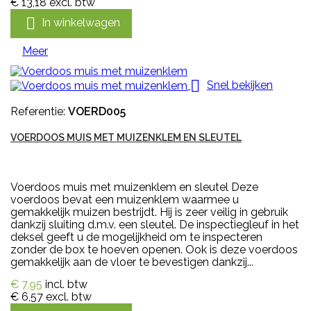
€ 13,18
excl. btw

In winkelwagen
Meer

Snel bekijken
Referentie:
VOERD005
VOERDOOS MUIS MET MUIZENKLEM EN SLEUTEL
Voerdoos muis met muizenklem en sleutel Deze
voerdoos bevat een muizenklem waarmee u
gemakkelijk muizen bestrijdt. Hij is zeer veilig in gebruik
dankzij sluiting d.m.v. een sleutel. De inspectiegleuf in het
deksel geeft u de mogelijkheid om te inspecteren
zonder de box te hoeven openen. Ook is deze voerdoos
gemakkelijk aan de vloer te bevestigen dankzij...
€ 7,95
incl. btw
€ 6,57
excl. btw