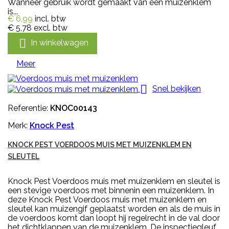
Wanneer gebruik wordt gemaakt van een muizenklem
is...
€ 6,99
incl. btw
€ 5,78
excl. btw

In winkelwagen
Meer

Snel bekijken
Referentie:
KNOC00143
Merk:
Knock Pest
KNOCK PEST VOERDOOS MUIS MET MUIZENKLEM EN
SLEUTEL
Knock Pest Voerdoos muis met muizenklem en sleutel is
een stevige voerdoos met binnenin een muizenklem. In
deze Knock Pest Voerdoos muis met muizenklem en
sleutel kan muizengif geplaatst worden en als de muis in
de voerdoos komt dan loopt hij regelrecht in de val door
het dichtklappen van de muizenklem. De inspectiegleuf