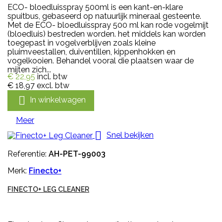
ECO- bloedluisspray 500ml is een kant-en-klare
spuitbus, gebaseerd op natuurlijk mineraal gesteente.
Met de ECO- bloedluisspray 500 ml kan rode vogelmijt
(bloedluis) bestreden worden. het middels kan worden
toegepast in vogelverblijven zoals kleine
pluimveestallen, duiventillen, kippenhokken en
vogelkooien. Behandel vooral die plaatsen waar de
mijten zich...
€ 22,95
incl. btw
€ 18,97
excl. btw

In winkelwagen
Meer

Snel bekijken
Referentie:
AH-PET-99003
Merk:
Finecto+
FINECTO+ LEG CLEANER