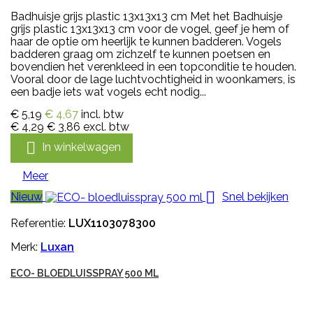
Badhuisje grijs plastic 13x13x13 cm Met het Badhuisje
grijs plastic 13x13x13 cm voor de vogel, geef je hem of
haar de optie om heerlijk te kunnen badderen. Vogels
badderen graag om zichzelf te kunnen poetsen en
bovendien het verenkleed in een topconditie te houden.
Vooral door de lage luchtvochtigheid in woonkamers, is
een badje iets wat vogels echt nodig...
€ 5,19
€ 4,67
incl. btw
€ 4,29
€ 3,86
excl. btw

In winkelwagen
Meer

Nieuw
Snel bekijken
Referentie:
LUX1103078300
Merk:
Luxan
ECO- BLOEDLUISSPRAY 500 ML