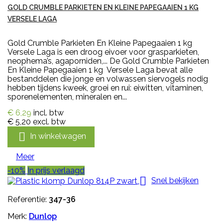
GOLD CRUMBLE PARKIETEN EN KLEINE PAPEGAAIEN 1 KG
VERSELE LAGA
Gold Crumble Parkieten En Kleine Papegaaien 1 kg
Versele Laga is een droog eivoer voor grasparkieten,
neophema’s, agaporniden,... De Gold Crumble Parkieten
En Kleine Papegaaien 1 kg Versele Laga bevat alle
bestanddelen die jonge en volwassen siervogels nodig
hebben tijdens kweek, groei en rui: eiwitten, vitaminen,
sporenelementen, mineralen en...
€ 6,29
incl. btw
€ 5,20
excl. btw

In winkelwagen
Meer
-10%
In prijs verlaagd

Snel bekijken
Referentie:
347-36
Merk:
Dunlop