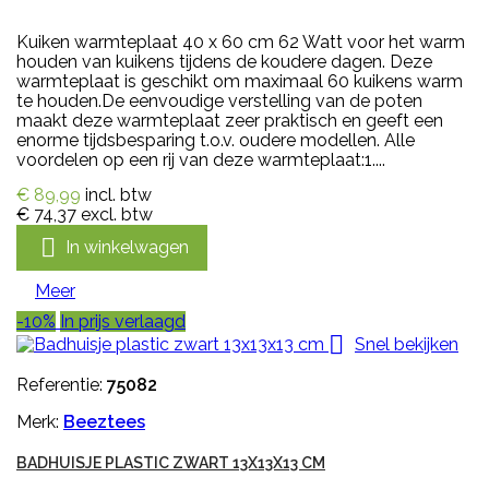
Kuiken warmteplaat 40 x 60 cm 62 Watt voor het warm
houden van kuikens tijdens de koudere dagen. Deze
warmteplaat is geschikt om maximaal 60 kuikens warm
te houden.De eenvoudige verstelling van de poten
maakt deze warmteplaat zeer praktisch en geeft een
enorme tijdsbesparing t.o.v. oudere modellen. Alle
voordelen op een rij van deze warmteplaat:1....
€ 89,99
incl. btw
€ 74,37
excl. btw

In winkelwagen
Meer
-10%
In prijs verlaagd

Snel bekijken
Referentie:
75082
Merk:
Beeztees
BADHUISJE PLASTIC ZWART 13X13X13 CM