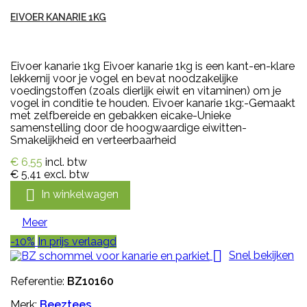
EIVOER KANARIE 1KG
Eivoer kanarie 1kg Eivoer kanarie 1kg is een kant-en-klare
lekkernij voor je vogel en bevat noodzakelijke
voedingstoffen (zoals dierlijk eiwit en vitaminen) om je
vogel in conditie te houden. Eivoer kanarie 1kg:-Gemaakt
met zelfbereide en gebakken eicake-Unieke
samenstelling door de hoogwaardige eiwitten-
Smakelijkheid en verteerbaarheid
€ 6,55
incl. btw
€ 5,41
excl. btw

In winkelwagen
Meer
-10%
In prijs verlaagd

Snel bekijken
Referentie:
BZ10160
Merk:
Beeztees