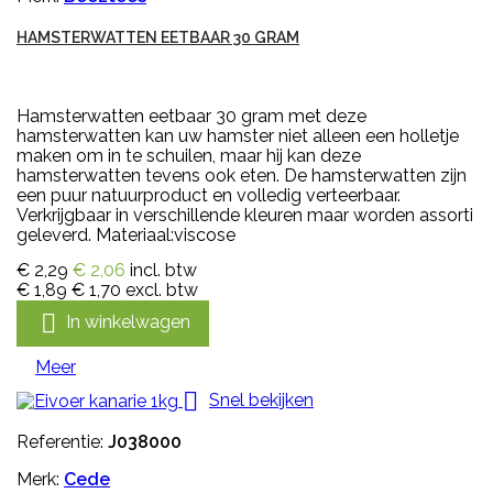
HAMSTERWATTEN EETBAAR 30 GRAM
Hamsterwatten eetbaar 30 gram met deze
hamsterwatten kan uw hamster niet alleen een holletje
maken om in te schuilen, maar hij kan deze
hamsterwatten tevens ook eten. De hamsterwatten zijn
een puur natuurproduct en volledig verteerbaar.
Verkrijgbaar in verschillende kleuren maar worden assorti
geleverd. Materiaal:viscose
€ 2,29
€ 2,06
incl. btw
€ 1,89
€ 1,70
excl. btw

In winkelwagen
Meer

Snel bekijken
Referentie:
J038000
Merk:
Cede