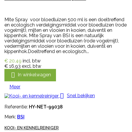
Mite Spray voor bloedluizen 500 ml is een doeltreffend
en ecologisch verdelgingsmiddel voor bloedluizen (rode
vogelmijt), mijten en vlooien in kooien, duiventil en
kippenhok. Mite Spray van BSI is een natuurlijk
verdelgingsmiddel voor bloedluizen (rode vogelmijt),
vedermijten en vlooien voor in kooien, duiventil en
kippenhok.Doeltreffend en ecologisch...
€ 20,49
incl. btw
€ 16,93
excl. btw

In winkelwagen
Meer

Snel bekijken
Referentie:
HY-NET-99038
Merk:
BSI
KOOI- EN KENNELREINIGER