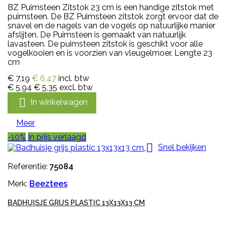
BZ Puimsteen Zitstok 23 cm is een handige zitstok met
puimsteen. De BZ Puimsteen zitstok zorgt ervoor dat de
snavel en de nagels van de vogels op natuurlijke manier
afslijten. De Puimsteen is gemaakt van natuurlijk
lavasteen. De puimsteen zitstok is geschikt voor alle
vogelkooien en is voorzien van vleugelmoer. Lengte 23
cm
€ 7,19
€ 6,47
incl. btw
€ 5,94
€ 5,35
excl. btw

In winkelwagen
Meer
-10%
In prijs verlaagd

Snel bekijken
Referentie:
75084
Merk:
Beeztees
BADHUISJE GRIJS PLASTIC 13X13X13 CM