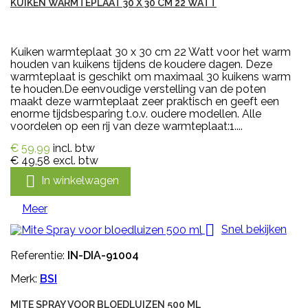
KUIKEN WARMTEPLAAT 30 X 30 CM 22 WATT
Kuiken warmteplaat 30 x 30 cm 22 Watt voor het warm
houden van kuikens tijdens de koudere dagen. Deze
warmteplaat is geschikt om maximaal 30 kuikens warm
te houden.De eenvoudige verstelling van de poten
maakt deze warmteplaat zeer praktisch en geeft een
enorme tijdsbesparing t.o.v. oudere modellen. Alle
voordelen op een rij van deze warmteplaat:1....
€ 59,99
incl. btw
€ 49,58
excl. btw

In winkelwagen
Meer

Snel bekijken
Referentie:
IN-DIA-91004
Merk:
BSI
MITE SPRAY VOOR BLOEDLUIZEN 500 ML