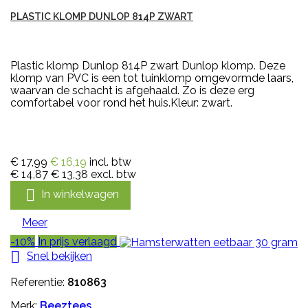
PLASTIC KLOMP DUNLOP 814P ZWART
Plastic klomp Dunlop 814P zwart Dunlop klomp. Deze
klomp van PVC is een tot tuinklomp omgevormde laars,
waarvan de schacht is afgehaald. Zo is deze erg
comfortabel voor rond het huis.Kleur: zwart.
€ 17,99
€ 16,19
incl. btw
€ 14,87
€ 13,38
excl. btw

In winkelwagen
Meer
-10%
In prijs verlaagd

Snel bekijken
Referentie:
810863
Merk:
Beeztees