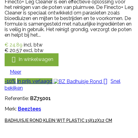
Finecto+ Leg Cleaner is een effectieve oplossing voor
het reinigen van de poten van pluimvee. De Finecto+ Leg
Cleaner is speciaal ontwikkeld om parasieten zoals
bloedluizen en mijten te bestrijden en te voorkomen. De
formule is samengesteld met natuurlijke ingrediënten en
is veilig in gebruik. Het reinigt grondig, verzorgt de poten
en helpt bij het...
€ 24,89
incl. btw
€ 20,57
excl. btw

In winkelwagen
Meer

-10%
In prijs verlaagd
Snel
bekijken
Referentie:
BZ75001
Merk:
Beeztees
BADHUISJE ROND KLEIN WIT PLASTIC 13X12X12 CM