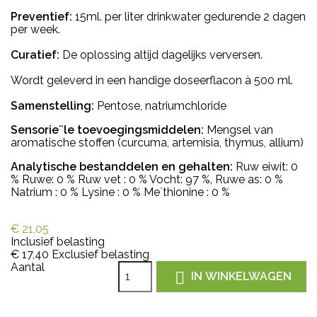
Preventief:
15ml. per liter drinkwater gedurende 2 dagen
per week.
Curatief:
De oplossing altijd dagelijks verversen.
Wordt geleverd in een handige doseerflacon à 500 ml.
Samenstelling:
Pentose, natriumchloride
Sensorie¨le toevoegingsmiddelen:
Mengsel van
aromatische stoffen (curcuma, artemisia, thymus, allium)
Analytische bestanddelen en gehalten:
Ruw eiwit: 0
% Ruwe: 0 % Ruw vet : 0 % Vocht: 97 %, Ruwe as: 0 %
Natrium : 0 % Lysine : 0 % Me´thionine : 0 %
€ 21,05
Inclusief belasting
€ 17,40
Exclusief belasting
Aantal

IN WINKELWAGEN