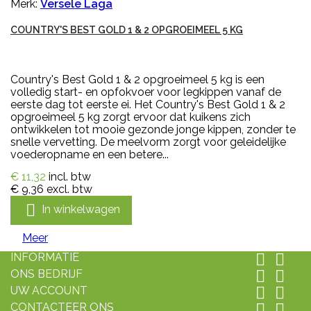
Merk:
Versele Laga
COUNTRY'S BEST GOLD 1 & 2 OPGROEIMEEL 5 KG
Country's Best Gold 1 & 2 opgroeimeel 5 kg is een
volledig start- en opfokvoer voor legkippen vanaf de
eerste dag tot eerste ei. Het Country's Best Gold 1 & 2
opgroeimeel 5 kg zorgt ervoor dat kuikens zich
ontwikkelen tot mooie gezonde jonge kippen, zonder te
snelle vervetting. De meelvorm zorgt voor geleidelijke
voederopname en een betere...
€ 11,32
incl. btw
€ 9,36
excl. btw

In winkelwagen
Meer
INFORMATIE


ONS BEDRIJF


UW ACCOUNT


CONTACTEER ONS

