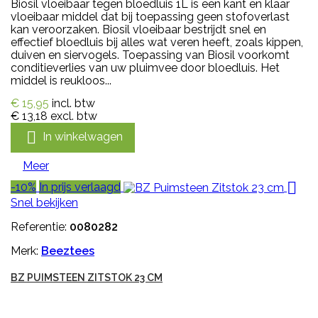
Biosil vloeibaar tegen bloedluis 1L is een kant en klaar
vloeibaar middel dat bij toepassing geen stofoverlast
kan veroorzaken. Biosil vloeibaar bestrijdt snel en
effectief bloedluis bij alles wat veren heeft, zoals kippen,
duiven en siervogels. Toepassing van Biosil voorkomt
conditieverlies van uw pluimvee door bloedluis. Het
middel is reukloos...
€ 15,95
incl. btw
€ 13,18
excl. btw

In winkelwagen
Meer

-10%
In prijs verlaagd
Snel bekijken
Referentie:
0080282
Merk:
Beeztees
BZ PUIMSTEEN ZITSTOK 23 CM