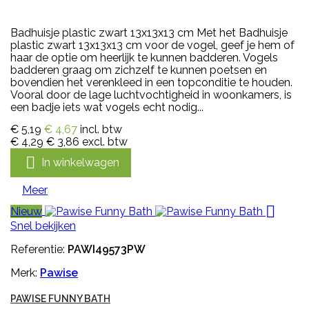
Badhuisje plastic zwart 13x13x13 cm Met het Badhuisje
plastic zwart 13x13x13 cm voor de vogel, geef je hem of
haar de optie om heerlijk te kunnen badderen. Vogels
badderen graag om zichzelf te kunnen poetsen en
bovendien het verenkleed in een topconditie te houden.
Vooral door de lage luchtvochtigheid in woonkamers, is
een badje iets wat vogels echt nodig...
€ 5,19
€ 4,67
incl. btw
€ 4,29
€ 3,86
excl. btw

In winkelwagen
Meer

Nieuw
Snel bekijken
Referentie:
PAWI49573PW
Merk:
Pawise
PAWISE FUNNY BATH