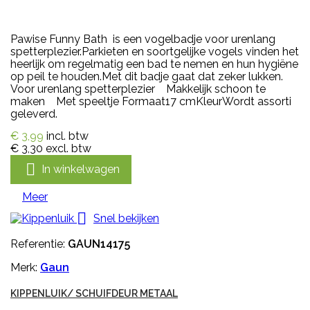
Pawise Funny Bath is een vogelbadje voor urenlang
spetterplezier.Parkieten en soortgelijke vogels vinden het
heerlijk om regelmatig een bad te nemen en hun hygiëne
op peil te houden.Met dit badje gaat dat zeker lukken.
Voor urenlang spetterplezier Makkelijk schoon te
maken Met speeltje Formaat17 cmKleurWordt assorti
geleverd.
€ 3,99
incl. btw
€ 3,30
excl. btw

In winkelwagen
Meer

Snel bekijken
Referentie:
GAUN14175
Merk:
Gaun
KIPPENLUIK/ SCHUIFDEUR METAAL