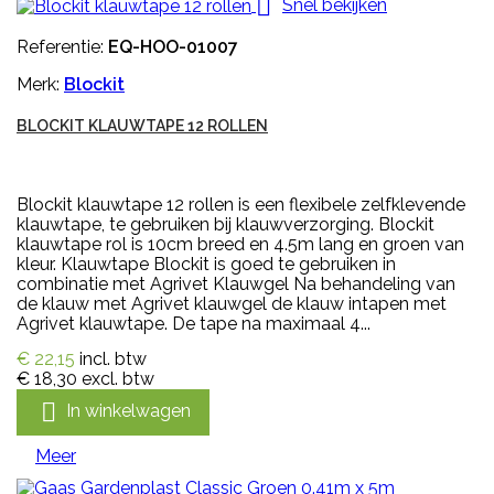

Snel bekijken
Referentie:
EQ-HOO-01007
Merk:
Blockit
BLOCKIT KLAUWTAPE 12 ROLLEN
Blockit klauwtape 12 rollen is een flexibele zelfklevende
klauwtape, te gebruiken bij klauwverzorging. Blockit
klauwtape rol is 10cm breed en 4.5m lang en groen van
kleur. Klauwtape Blockit is goed te gebruiken in
combinatie met Agrivet Klauwgel Na behandeling van
de klauw met Agrivet klauwgel de klauw intapen met
Agrivet klauwtape. De tape na maximaal 4...
€ 22,15
incl. btw
€ 18,30
excl. btw

In winkelwagen
Meer