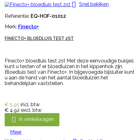

Snel bekijken
Referentie:
EQ-HOF-01012
Merk:
Finecto+
FINECTO+ BLOEDLUIS TEST 2ST
Finecto+ bloedluis test 2st Met deze eenvoudige buisjes
kunt u testen of er bloedluizen in het kippenhok zijn.
Bloedluis test van Finecto+. In bijgevoegde bijsluiter kunt
u aan de hand van het aantal bloedluizen het
behandelplan vaststellen.
€ 5,95
incl. btw
€ 4,92
excl. btw

In winkelwagen
Meer