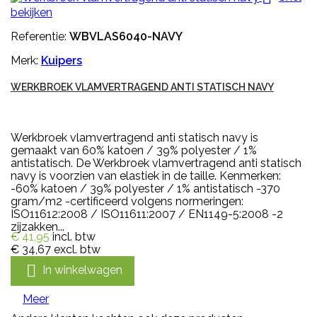
bekijken
Referentie:
WBVLAS6040-NAVY
Merk:
Kuipers
WERKBROEK VLAMVERTRAGEND ANTI STATISCH NAVY
Werkbroek vlamvertragend anti statisch navy is
gemaakt van 60% katoen / 39% polyester / 1%
antistatisch. De Werkbroek vlamvertragend anti statisch
navy is voorzien van elastiek in de taille. Kenmerken:
-60% katoen / 39% polyester / 1% antistatisch -370
gram/m2 -certificeerd volgens normeringen:
ISO11612:2008 / ISO11611:2007 / EN1149-5:2008 -2
zijzakken...
€ 41,95
incl. btw
€ 34,67
excl. btw

In winkelwagen
Meer