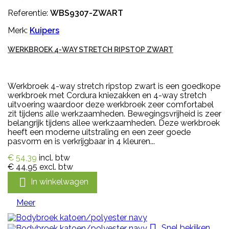
Referentie:
WBS9307-ZWART
Merk:
Kuipers
WERKBROEK 4-WAY STRETCH RIPSTOP ZWART
Werkbroek 4-way stretch ripstop zwart is een goedkope
werkbroek met Cordura kniezakken en 4-way stretch
uitvoering waardoor deze werkbroek zeer comfortabel
zit tijdens alle werkzaamheden. Bewegingsvrijheid is zeer
belangrijk tijdens allee werkzaamheden. Deze werkbroek
heeft een moderne uitstraling en een zeer goede
pasvorm en is verkrijgbaar in 4 kleuren...
€ 54,39
incl. btw
€ 44,95
excl. btw

In winkelwagen
Meer

Snel bekijken