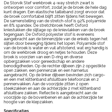
De Storvik Stef werkbroek 4-way stretch zwart is
ontworpen voor comfort, zodat je de broek de hele dag
kunt dragen. Een elastische tailleband zorgt ervoor dat
de broek comfortabel blijft zitten tijdens het bewegen.
De samenstelling van de stretch-stof is 92% polyamide
en 8% spandex. De stretchbroek heeft Oxford
kniestukken die slijtage op de knievlakken van de broek
tegengaan. De Oxford polyester stof is eveneens
aangebracht aan de binnenzijde van de enkels tegen het
slijten door beweging tijdens het lopen. Polyamide stof
van de broek is water en vuil afstotend, wat erg handig is
om de werkbroek droog en netjes te houden. Deze
broek is voorzien van een D-ring en diverse
opbergzakken voor gereedschap en andere
benodigdheden. Op de rechter dijbeen zijn 2 opgestikte
open zakken, een pennenzak en een hamerlus
aangebracht. Op de linker dijbeen bevinden zich cargo-
en een met klittenband afsluitbare telefoonzak en 2
pennenvakken. Aan de voorzijde zitten 2 open
steekzakken en aan de achterzijde 2 met klittenband
afsluitbare zakken. Reflectie is aangebracht aan de
voorzijde op de bovenbenen en aan de achterzijde ter
hoogte van de klepzakken.
Specificaties