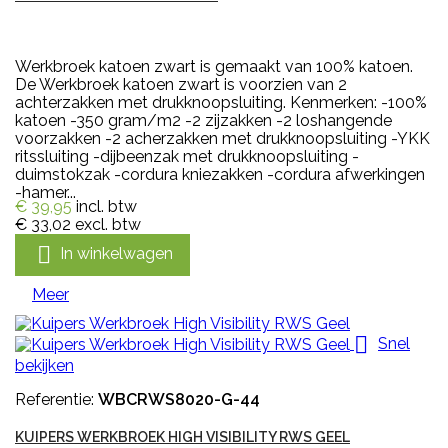
Werkbroek katoen zwart is gemaakt van 100% katoen.
De Werkbroek katoen zwart is voorzien van 2
achterzakken met drukknoopsluiting. Kenmerken: -100%
katoen -350 gram/m2 -2 zijzakken -2 loshangende
voorzakken -2 acherzakken met drukknoopsluiting -YKK
ritssluiting -dijbeenzak met drukknoopsluiting -
duimstokzak -cordura kniezakken -cordura afwerkingen
-hamer...
€ 39,95
incl. btw
€ 33,02
excl. btw

In winkelwagen
Meer

Snel
bekijken
Referentie:
WBCRWS8020-G-44
KUIPERS WERKBROEK HIGH VISIBILITY RWS GEEL