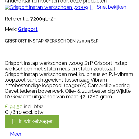
Andere klanten kochten ook deze producten

Snel bekijken
Referentie:
72009L-Z-
Merk:
Grisport
GRISPORT INSTAP WERKSCHOEN 72009 S1P
Grisport instap werkschoen 72009 S1P Grisport instap
werkschoen met stalen neus en stalen zoolplaat.
Grisport instap werkschoen met kruipneus en PU-vibram
loopzool pur lichtgewicht tussenlaag Vibram
hittebestendige loopzool (ca.300°c) Cambrelle voering
Gevet lederen bovenwerk Olie- & zuurbestendig Wijdte
10 Gewicht: uitgaande van maat 42-1280 gram...
€ 94,50
incl. btw
€ 78,10
excl. btw

In winkelwagen
Meer