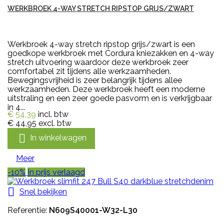
WERKBROEK 4-WAY STRETCH RIPSTOP GRIJS/ZWART
Werkbroek 4-way stretch ripstop grijs/zwart is een
goedkope werkbroek met Cordura kniezakken en 4-way
stretch uitvoering waardoor deze werkbroek zeer
comfortabel zit tijdens alle werkzaamheden.
Bewegingsvrijheid is zeer belangrijk tijdens allee
werkzaamheden. Deze werkbroek heeft een moderne
uitstraling en een zeer goede pasvorm en is verkrijgbaar
in 4...
€ 54,39
incl. btw
€ 44,95
excl. btw

In winkelwagen
Meer
-10%
In prijs verlaagd

Snel bekijken
Referentie:
N609S40001-W32-L30