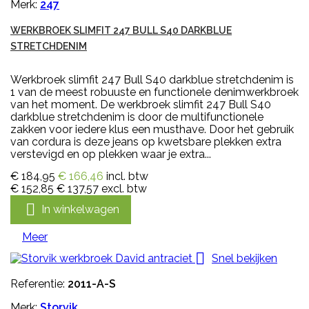
Merk:
247
WERKBROEK SLIMFIT 247 BULL S40 DARKBLUE
STRETCHDENIM
Werkbroek slimfit 247 Bull S40 darkblue stretchdenim is
1 van de meest robuuste en functionele denimwerkbroek
van het moment. De werkbroek slimfit 247 Bull S40
darkblue stretchdenim is door de multifunctionele
zakken voor iedere klus een musthave. Door het gebruik
van cordura is deze jeans op kwetsbare plekken extra
verstevigd en op plekken waar je extra...
€ 184,95
€ 166,46
incl. btw
€ 152,85
€ 137,57
excl. btw

In winkelwagen
Meer

Snel bekijken
Referentie:
2011-A-S
Merk:
Storvik