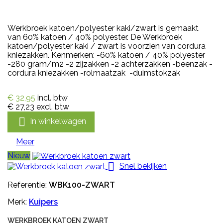
Werkbroek katoen/polyester kaki/zwart is gemaakt
van 60% katoen / 40% polyester. De Werkbroek
katoen/polyester kaki / zwart is voorzien van cordura
kniezakken. Kenmerken: -60% katoen / 40% polyester
-280 gram/m2 -2 zijzakken -2 achterzakken -beenzak -
cordura kniezakken -rolmaatzak -duimstokzak
€ 32,95
incl. btw
€ 27,23
excl. btw

In winkelwagen
Meer
Nieuw

Snel bekijken
Referentie:
WBK100-ZWART
Merk:
Kuipers
WERKBROEK KATOEN ZWART