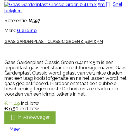

Snel
bekijken
Referentie:
M597
Merk:
Giardino
GAAS GARDENPLAST CLASSIC GROEN 0.41M X 5M
Gaas Gardenplast Classic Groen 0.41m x 5m is een
gepuntlast gaas met staande rechthoekige mazen. Gaas
Gardenplast Classic wordt gelast van verzinkte draden
met een laag koolstofgehalte en na het lassen wordt het
gaas geplastificeerd. Hierdoor ontstaat een dubbele
bescherming tegen roest.• De horizontale draden zijn
voorzien van een krimp, telkens in het...
€ 11,49
incl. btw
€ 9,50
excl. btw

In winkelwagen
Meer