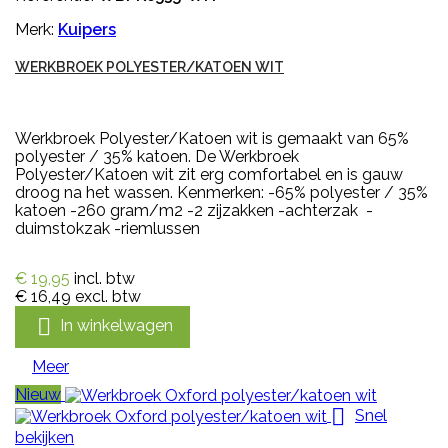
Merk:
Kuipers
WERKBROEK POLYESTER/KATOEN WIT
Werkbroek Polyester/Katoen wit is gemaakt van 65%
polyester / 35% katoen. De Werkbroek
Polyester/Katoen wit zit erg comfortabel en is gauw
droog na het wassen. Kenmerken: -65% polyester / 35%
katoen -260 gram/m2 -2 zijzakken -achterzak -
duimstokzak -riemlussen
€ 19,95
incl. btw
€ 16,49
excl. btw

In winkelwagen
Meer
Nieuw

Snel
bekijken