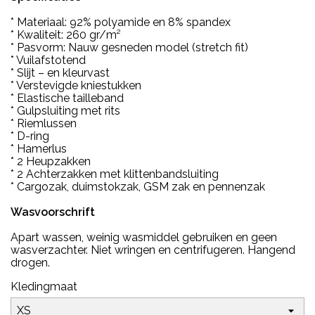
* Materiaal: 92% polyamide en 8% spandex
* Kwaliteit: 260 gr/m²
* Pasvorm: Nauw gesneden model (stretch fit)
* Vuilafstotend
* Slijt – en kleurvast
* Verstevigde kniestukken
* Elastische tailleband
* Gulpsluiting met rits
* Riemlussen
* D-ring
* Hamerlus
* 2 Heupzakken
* 2 Achterzakken met klittenbandsluiting
* Cargozak, duimstokzak, GSM zak en pennenzak
Wasvoorschrift
Apart wassen, weinig wasmiddel gebruiken en geen
wasverzachter. Niet wringen en centrifugeren. Hangend
drogen.
Kledingmaat