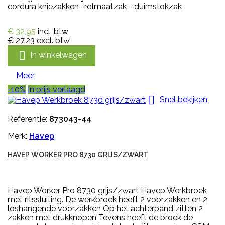
cordura kniezakken -rolmaatzak -duimstokzak
€ 32,95
incl. btw
€ 27,23
excl. btw

In winkelwagen
Meer
-10%
In prijs verlaagd

Snel bekijken
Referentie:
873043-44
Merk:
Havep
HAVEP WORKER PRO 8730 GRIJS/ZWART
Havep Worker Pro 8730 grijs/zwart Havep Werkbroek
met ritssluiting. De werkbroek heeft 2 voorzakken en 2
loshangende voorzakken Op het achterpand zitten 2
zakken met drukknopen Tevens heeft de broek de