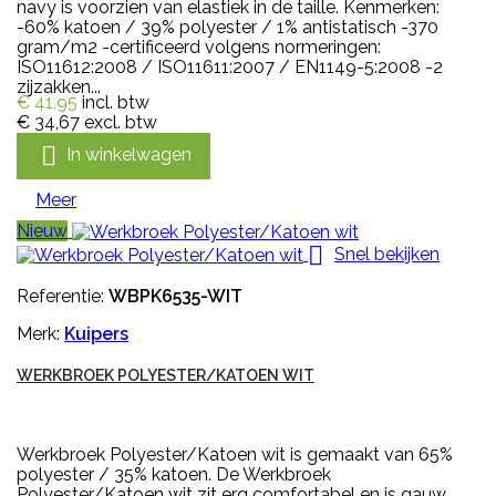
navy is voorzien van elastiek in de taille. Kenmerken:
-60% katoen / 39% polyester / 1% antistatisch -370
gram/m2 -certificeerd volgens normeringen:
ISO11612:2008 / ISO11611:2007 / EN1149-5:2008 -2
zijzakken...
€ 41,95
incl. btw
€ 34,67
excl. btw

In winkelwagen
Meer
Nieuw

Snel bekijken
Referentie:
WBPK6535-WIT
Merk:
Kuipers
WERKBROEK POLYESTER/KATOEN WIT
Werkbroek Polyester/Katoen wit is gemaakt van 65%
polyester / 35% katoen. De Werkbroek
Polyester/Katoen wit zit erg comfortabel en is gauw