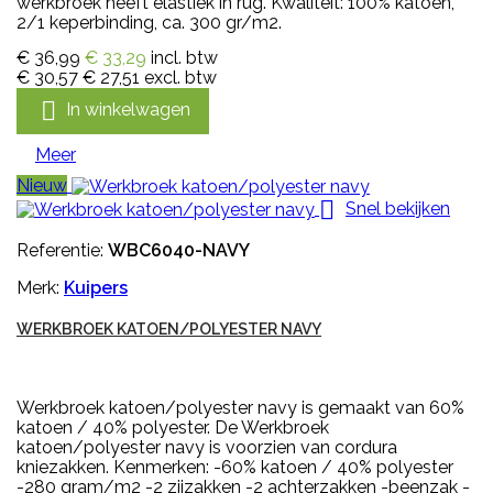
werkbroek heeft elastiek in rug. Kwaliteit: 100% katoen,
2/1 keperbinding, ca. 300 gr/m2.
€ 36,99
€ 33,29
incl. btw
€ 30,57
€ 27,51
excl. btw

In winkelwagen
Meer
Nieuw

Snel bekijken
Referentie:
WBC6040-NAVY
Merk:
Kuipers
WERKBROEK KATOEN/POLYESTER NAVY
Werkbroek katoen/polyester navy is gemaakt van 60%
katoen / 40% polyester. De Werkbroek
katoen/polyester navy is voorzien van cordura
kniezakken. Kenmerken: -60% katoen / 40% polyester
-280 gram/m2 -2 zijzakken -2 achterzakken -beenzak -