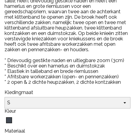
taille, heeft drievoudig gestikte naden en heeft een
hamerlus en grote riemlussen voor een
gereedschapsriem, waarvan twee aan de achterkant
met klittenband te openen zijn. De broek heeft ook
verschillende zakken, namelijk: twee open en twee met
klittenband afsluitbare heupzakken, twee klittenband
kontzakken en een duimstokzak. Op beide knieën zitten
verstevigde kniezakken voor kniekussens en de broek
heeft ook twee afritsbare workerzakken met open
zakken en pennenzakken- en houders.
* Drievoudig gestikte naden en uitlegbare zoom (3cm)
* Beschikt over een hamerlus en duimstokzak
* Elastiek in tailleband en brede riemlussen
* Afritsbare workerzakken (open- en pennenzakken)
* 2 open & 2 dichte heupzakken, 2 dichte kontzakken
Kledingmaat
Kleur
Zwart
Materiaal