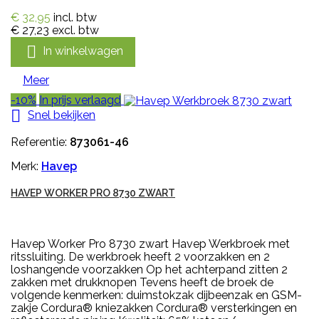
€ 32,95
incl. btw
€ 27,23
excl. btw

In winkelwagen
Meer
-10%
In prijs verlaagd

Snel bekijken
Referentie:
873061-46
Merk:
Havep
HAVEP WORKER PRO 8730 ZWART
Havep Worker Pro 8730 zwart Havep Werkbroek met
ritssluiting. De werkbroek heeft 2 voorzakken en 2
loshangende voorzakken Op het achterpand zitten 2
zakken met drukknopen Tevens heeft de broek de
volgende kenmerken: duimstokzak dijbeenzak en GSM-
zakje Cordura® kniezakken Cordura® versterkingen en