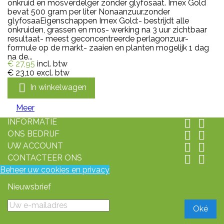
onkruid en mosverdelger zonder glyfosaat. Imex Gold
bevat 500 gram per liter Nonaanzuur.zonder
glyfosaaEigenschappen Imex Gold:- bestrijdt alle
onkruiden, grassen en mos- werking na 3 uur zichtbaar
resultaat- meest geconcentreerde perlagonzuur-
formule op de markt- zaaien en planten mogelijk 1 dag
na de...
€ 27,95
incl. btw
€ 23,10
excl. btw

In winkelwagen
Meer
INFORMATIE


ONS BEDRIJF


UW ACCOUNT


CONTACTEER ONS


Beheer uw cookies en privacy
Nieuwsbrief