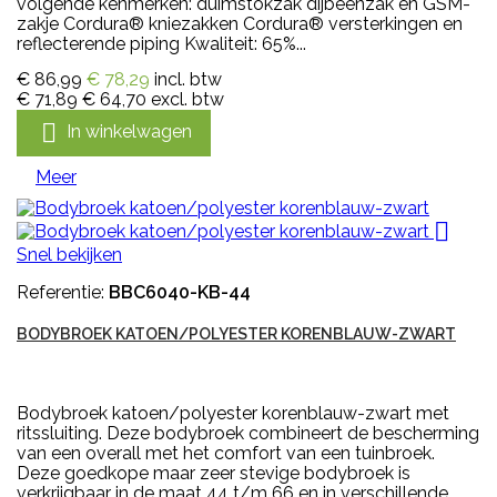
volgende kenmerken: duimstokzak dijbeenzak en GSM-
zakje Cordura® kniezakken Cordura® versterkingen en
reflecterende piping Kwaliteit: 65%...
€ 86,99
€ 78,29
incl. btw
€ 71,89
€ 64,70
excl. btw

In winkelwagen
Meer

Snel bekijken
Referentie:
BBC6040-KB-44
BODYBROEK KATOEN/POLYESTER KORENBLAUW-ZWART
Bodybroek katoen/polyester korenblauw-zwart met
ritssluiting. Deze bodybroek combineert de bescherming
van een overall met het comfort van een tuinbroek.
Deze goedkope maar zeer stevige bodybroek is
verkrijgbaar in de maat 44 t/m 66 en in verschillende