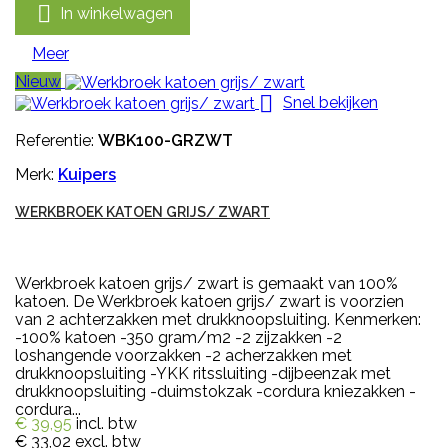

In winkelwagen
Meer
Nieuw

Snel bekijken
Referentie:
WBK100-GRZWT
Merk:
Kuipers
WERKBROEK KATOEN GRIJS/ ZWART
Werkbroek katoen grijs/ zwart is gemaakt van 100%
katoen. De Werkbroek katoen grijs/ zwart is voorzien
van 2 achterzakken met drukknoopsluiting. Kenmerken:
-100% katoen -350 gram/m2 -2 zijzakken -2
loshangende voorzakken -2 acherzakken met
drukknoopsluiting -YKK ritssluiting -dijbeenzak met
drukknoopsluiting -duimstokzak -cordura kniezakken -
cordura...
€ 39,95
incl. btw
€ 33,02
excl. btw