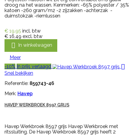
droog na het wassen. Kenmerken: -65% polyester / 35%
katoen -260 gram/m2 -2 zijzakken -achterzak -
duimstokzak -riemlussen
€ 19,95
incl. btw
€ 16,49
excl. btw

In winkelwagen
Meer

-10%
In prijs verlaagd
Snel bekijken
Referentie:
859743-46
Merk:
Havep
HAVEP WERKBROEK 8597 GRIJS
Havep Werkbroek 8597 grijs Havep Werkbroek met
ritssluiting. De Havep Werkbroek 8597 grijs heeft 2