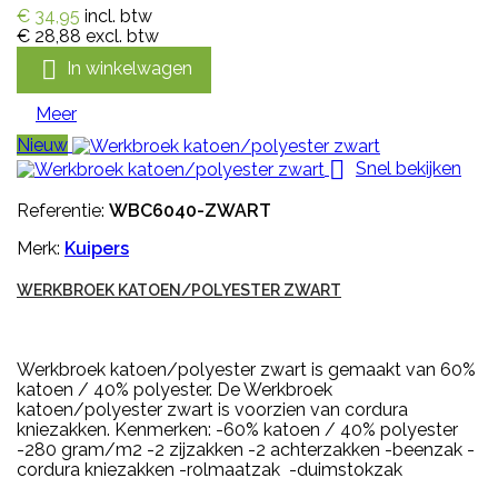
€ 34,95
incl. btw
€ 28,88
excl. btw

In winkelwagen
Meer
Nieuw

Snel bekijken
Referentie:
WBC6040-ZWART
Merk:
Kuipers
WERKBROEK KATOEN/POLYESTER ZWART
Werkbroek katoen/polyester zwart is gemaakt van 60%
katoen / 40% polyester. De Werkbroek
katoen/polyester zwart is voorzien van cordura
kniezakken. Kenmerken: -60% katoen / 40% polyester
-280 gram/m2 -2 zijzakken -2 achterzakken -beenzak -
cordura kniezakken -rolmaatzak -duimstokzak