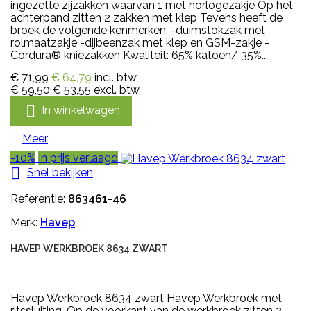
ingezette zijzakken waarvan 1 met horlogezakje Op het
achterpand zitten 2 zakken met klep Tevens heeft de
broek de volgende kenmerken: -duimstokzak met
rolmaatzakje -dijbeenzak met klep en GSM-zakje -
Cordura® kniezakken Kwaliteit: 65% katoen/ 35%...
€ 71,99
€ 64,79
incl. btw
€ 59,50
€ 53,55
excl. btw

In winkelwagen
Meer
-10%
In prijs verlaagd

Snel bekijken
Referentie:
863461-46
Merk:
Havep
HAVEP WERKBROEK 8634 ZWART
Havep Werkbroek 8634 zwart Havep Werkbroek met
ritssluiting, Op de voorkant van de werkbroek zitten 2