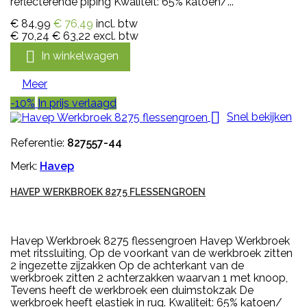
reflecterende piping Kwaliteit: 65% katoen/...
€ 84,99
€ 76,49
incl. btw
€ 70,24
€ 63,22
excl. btw

In winkelwagen
Meer
-10%
In prijs verlaagd

Snel bekijken
Referentie:
827557-44
Merk:
Havep
HAVEP WERKBROEK 8275 FLESSENGROEN
Havep Werkbroek 8275 flessengroen Havep Werkbroek
met ritssluiting, Op de voorkant van de werkbroek zitten
2 ingezette zijzakken Op de achterkant van de
werkbroek zitten 2 achterzakken waarvan 1 met knoop,
Tevens heeft de werkbroek een duimstokzak De
werkbroek heeft elastiek in rug. Kwaliteit: 65% katoen/