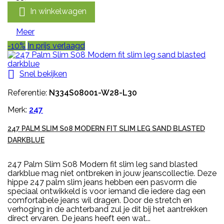

In winkelwagen
Meer
-10%
In prijs verlaagd

Snel bekijken
Referentie:
N334S08001-W28-L30
Merk:
247
247 PALM SLIM S08 MODERN FIT SLIM LEG SAND BLASTED
DARKBLUE
247 Palm Slim S08 Modern fit slim leg sand blasted
darkblue mag niet ontbreken in jouw jeanscollectie. Deze
hippe 247 palm slim jeans hebben een pasvorm die
speciaal ontwikkeld is voor iemand die iedere dag een
comfortabele jeans wil dragen. Door de stretch en
verhoging in de achterband zul je dit bij het aantrekken
direct ervaren. De jeans heeft een wat...