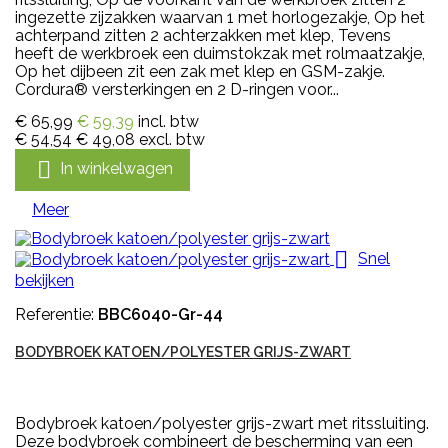
ingezette zijzakken waarvan 1 met horlogezakje, Op het
achterpand zitten 2 achterzakken met klep, Tevens
heeft de werkbroek een duimstokzak met rolmaatzakje,
Op het dijbeen zit een zak met klep en GSM-zakje.
Cordura® versterkingen en 2 D-ringen voor...
€ 65,99
€ 59,39
incl. btw
€ 54,54
€ 49,08
excl. btw

In winkelwagen
Meer

Snel
bekijken
Referentie:
BBC6040-Gr-44
BODYBROEK KATOEN/POLYESTER GRIJS-ZWART
Bodybroek katoen/polyester grijs-zwart met ritssluiting.
Deze bodybroek combineert de bescherming van een