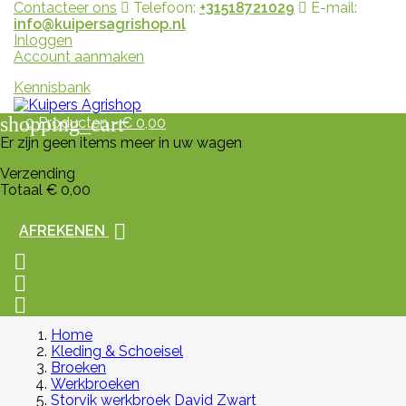
Contacteer ons
Telefoon:
+31518721029
E-mail:
info@kuipersagrishop.nl
Inloggen
Account aanmaken
Kennisbank
shopping_cart
0
Producten - € 0,00
Er zijn geen items meer in uw wagen
Verzending
Totaal
€ 0,00

AFREKENEN



Home
Kleding & Schoeisel
Broeken
Werkbroeken
Storvik werkbroek David Zwart