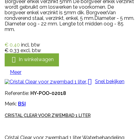
Borgveer enkel verzinkt 5mm De borgveer enkel verzinkt
wordt gebruikt om loswerken te voorkomen. De
borgveer enkel verzinkt is 5mm dik. Borgveer.Van
rondverend staal, verzinkt, enkel, 5 mm.Diameter - 5 mm.
Diameter oog - 22 mm. Lengte tot midden oog - 85
mm.
€ 0,40
incl. btw
€ 0,33
excl. btw

In winkelwagen
Meer

Snel bekijken
Referentie:
HY-POO-02018
Merk:
BSI
CRISTAL CLEAR VOOR ZWEMBAD 1 LITER
Cristal Clear voor zwembad 1 liter Waterbehandeling