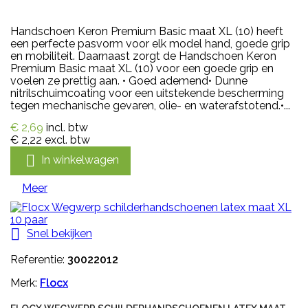
Handschoen Keron Premium Basic maat XL (10) heeft
een perfecte pasvorm voor elk model hand, goede grip
en mobiliteit. Daarnaast zorgt de Handschoen Keron
Premium Basic maat XL (10) voor een goede grip en
voelen ze prettig aan. • Goed ademend• Dunne
nitrilschuimcoating voor een uitstekende bescherming
tegen mechanische gevaren, olie- en waterafstotend.•...
€ 2,69
incl. btw
€ 2,22
excl. btw

In winkelwagen
Meer

Snel bekijken
Referentie:
30022012
Merk:
Flocx