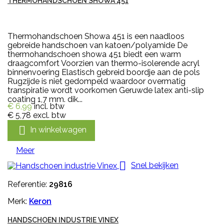
THERMOHANDSCHOEN SHOWA 451
Thermohandschoen Showa 451 is een naadloos
gebreide handschoen van katoen/polyamide De
thermohandschoen showa 451 biedt een warm
draagcomfort Voorzien van thermo-isolerende acryl
binnenvoering Elastisch gebreid boordje aan de pols
Rugzijde is niet gedompeld waardoor overmatig
transpiratie wordt voorkomen Geruwde latex anti-slip
coating 1,7 mm. dik...
€ 6,99
incl. btw
€ 5,78
excl. btw

In winkelwagen
Meer

Snel bekijken
Referentie:
29816
Merk:
Keron
HANDSCHOEN INDUSTRIE VINEX