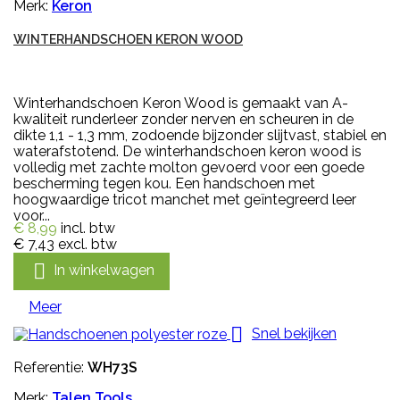
Merk:
Keron
WINTERHANDSCHOEN KERON WOOD
Winterhandschoen Keron Wood is gemaakt van A-
kwaliteit runderleer zonder nerven en scheuren in de
dikte 1,1 - 1,3 mm, zodoende bijzonder slijtvast, stabiel en
waterafstotend. De winterhandschoen keron wood is
volledig met zachte molton gevoerd voor een goede
bescherming tegen kou. Een handschoen met
hoogwaardige tricot manchet met geïntegreerd leer
voor...
€ 8,99
incl. btw
€ 7,43
excl. btw

In winkelwagen
Meer

Snel bekijken
Referentie:
WH73S
Merk:
Talen Tools