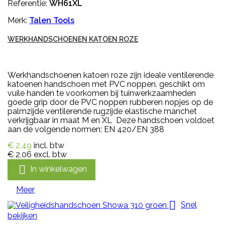
Referentie:
WH61XL
Merk:
Talen Tools
WERKHANDSCHOENEN KATOEN ROZE
Werkhandschoenen katoen roze zijn ideale ventilerende
katoenen handschoen met PVC noppen. geschikt om
vuile handen te voorkomen bij tuinwerkzaamheden
goede grip door de PVC noppen rubberen nopjes op de
palmzijde ventilerende rugzijde elastische manchet
verkrijgbaar in maat M en XL Deze handschoen voldoet
aan de volgende normen: EN 420/EN 388
€ 2,49
incl. btw
€ 2,06
excl. btw

In winkelwagen
Meer

Snel
bekijken