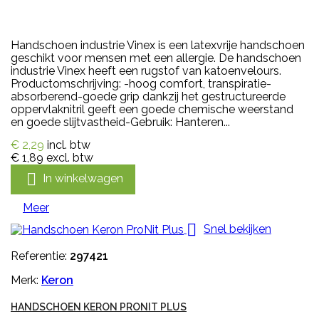
Handschoen industrie Vinex is een latexvrije handschoen
geschikt voor mensen met een allergie. De handschoen
industrie Vinex heeft een rugstof van katoenvelours.
Productomschrijving: -hoog comfort, transpiratie-
absorberend-goede grip dankzij het gestructureerde
oppervlaknitril geeft een goede chemische weerstand
en goede slijtvastheid-Gebruik: Hanteren...
€ 2,29
incl. btw
€ 1,89
excl. btw

In winkelwagen
Meer

Snel bekijken
Referentie:
297421
Merk:
Keron
HANDSCHOEN KERON PRONIT PLUS