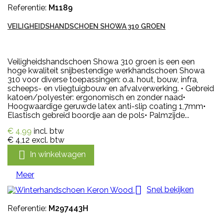
Referentie:
M1189
VEILIGHEIDSHANDSCHOEN SHOWA 310 GROEN
Veiligheidshandschoen Showa 310 groen is een een
hoge kwaliteit snijbestendige werkhandschoen Showa
310 voor diverse toepassingen: o.a. hout, bouw, infra,
scheeps- en vliegtuigbouw en afvalverwerking. • Gebreid
katoen/polyester: ergonomisch en zonder naad•
Hoogwaardige geruwde latex anti-slip coating 1,7mm•
Elastisch gebreid boordje aan de pols• Palmzijde...
€ 4,99
incl. btw
€ 4,12
excl. btw

In winkelwagen
Meer

Snel bekijken
Referentie:
M297443H