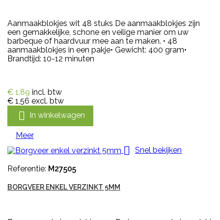
Aanmaakblokjes wit 48 stuks De aanmaakblokjes zijn
een gemakkelijke, schone en veilige manier om uw
barbeque of haardvuur mee aan te maken. • 48
aanmaakblokjes in een pakje• Gewicht: 400 gram•
Brandtijd: 10-12 minuten
€ 1,89
incl. btw
€ 1,56
excl. btw

In winkelwagen
Meer

Snel bekijken
Referentie:
M27505
BORGVEER ENKEL VERZINKT 5MM