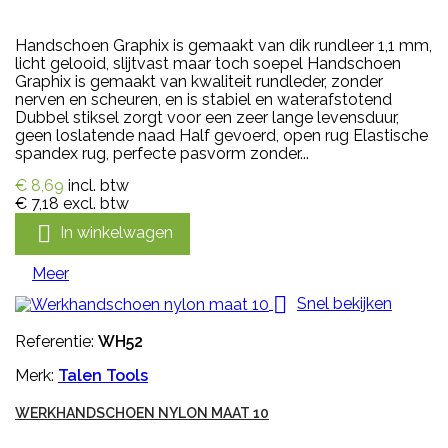
Handschoen Graphix is gemaakt van dik rundleer 1,1 mm,
licht gelooid, slijtvast maar toch soepel Handschoen
Graphix is gemaakt van kwaliteit rundleder, zonder
nerven en scheuren, en is stabiel en waterafstotend
Dubbel stiksel zorgt voor een zeer lange levensduur,
geen loslatende naad Half gevoerd, open rug Elastische
spandex rug, perfecte pasvorm zonder...
€ 8,69
incl. btw
€ 7,18
excl. btw

In winkelwagen
Meer

Snel bekijken
Referentie:
WH52
Merk:
Talen Tools
WERKHANDSCHOEN NYLON MAAT 10