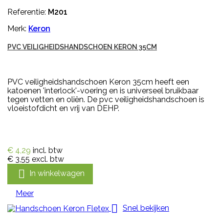
Referentie:
M201
Merk:
Keron
PVC VEILIGHEIDSHANDSCHOEN KERON 35CM
PVC veiligheidshandschoen Keron 35cm heeft een
katoenen 'interlock'-voering en is universeel bruikbaar
tegen vetten en oliën. De pvc veiligheidshandschoen is
vloeistofdicht en vrij van DEHP.
€ 4,29
incl. btw
€ 3,55
excl. btw

In winkelwagen
Meer

Snel bekijken