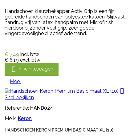
Handschoen klauwbekapper Activ Grip is een fijn
gebreide handschoen van polyester/katoen. Slijtvast,
handrug vrij van latex, handpalm met Microfinish,
hierdoor bijzonder veel grip, zeer goede
vingergevoeligheid, actief ademend.
€ 7,49
incl. btw
€ 6,19
excl. btw

In winkelwagen
Meer

Snel bekijken
Referentie:
HAND024
Merk:
Keron
HANDSCHOEN KERON PREMIUM BASIC MAAT XL (10)