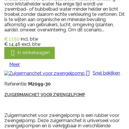
voor kristalhelder water. Na enige tijd wordt uw
zwembad- of bubbelbad water minder helder en licht
troebel zonder daarom echte verkleuring te vertonen. Dit
is te wijten aan organische en minerale bevuiling
afkomstig van gebruikers, lucht, omgeving (planten,
aarde), onweer, overwintering. Om dit scenario...
€ 17,50
incl. btw
€ 14,46
excl. btw

In winkelwagen
Meer

Snel bekijken
Referentie:
M2099-30
ZUIGERMANCHET VOOR ZWENGELPOMP
Zuigermanchet voor zwengelpomp is een rubber voor
zwengelpomp. Deze zuigermanchet is universeel voor
zwengelpompen en is verkrijgbaar in verschillende