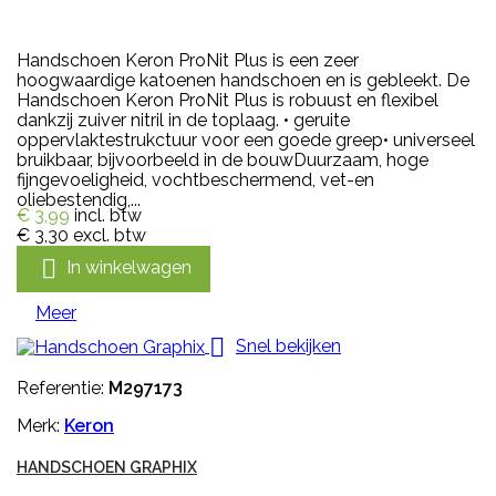
Handschoen Keron ProNit Plus is een zeer
hoogwaardige katoenen handschoen en is gebleekt. De
Handschoen Keron ProNit Plus is robuust en flexibel
dankzij zuiver nitril in de toplaag. • geruite
oppervlaktestrukctuur voor een goede greep• universeel
bruikbaar, bijvoorbeeld in de bouwDuurzaam, hoge
fijngevoeligheid, vochtbeschermend, vet-en
oliebestendig,...
€ 3,99
incl. btw
€ 3,30
excl. btw

In winkelwagen
Meer

Snel bekijken
Referentie:
M297173
Merk:
Keron
HANDSCHOEN GRAPHIX