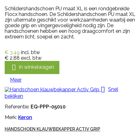
Schildershandschoen PU maat XL is een rondgebreide
Flocx handschoen. De Schildershandschoen PU maat XL
zijn uitermate geschikt voor werkzaamheden waarbij een
goede grip en vingergevoeligheid nodig zijn. De
handschoenen hebben een hoog draagcomfort en zijn
extreem licht, soepel en zacht.
€ 3,49
incl. btw
€ 2,88
excl. btw

In winkelwagen
Meer

Snel
bekijken
Referentie:
EQ-PPP-05010
Merk:
Keron
HANDSCHOEN KLAUWBEKAPPER ACTIV GRIP