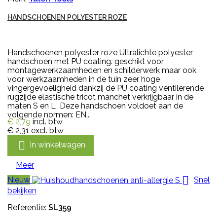
HANDSCHOENEN POLYESTER ROZE
Handschoenen polyester roze Ultralichte polyester
handschoen met PU coating. geschikt voor
montagewerkzaamheden en schilderwerk maar ook
voor werkzaamheden in de tuin zeer hoge
vingergevoeligheid dankzij de PU coating ventilerende
rugzijde elastische tricot manchet verkrijgbaar in de
maten S en L Deze handschoen voldoet aan de
volgende normen: EN...
€ 2,79
incl. btw
€ 2,31
excl. btw

In winkelwagen
Meer

Nieuw
Snel
bekijken
Referentie:
SL359