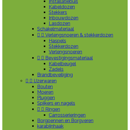
Installatiebuis
Kabeldozen
Stekkers
Inbouwdozen
Lasdozen
Schakelmateriaal


Verlengsnoeren & stekkerdozen
Haspels
Stekkerdozen
Verlengsnoeren


Bevestigingsmateriaal
Kabelbeugel
Zadels
Brandbeveiliging


IJzerwaren
Bouten
Moeren
Pluggen
Spijkers en nagels


Ringen
Carrosserieringen
Borgpennen en Borgveren
karabijnhaak