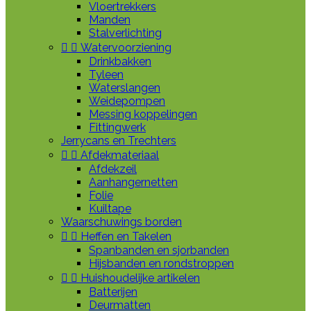
Vloertrekkers
Manden
Stalverlichting


Watervoorziening
Drinkbakken
Tyleen
Waterslangen
Weidepompen
Messing koppelingen
Fittingwerk
Jerrycans en Trechters


Afdekmateriaal
Afdekzeil
Aanhangernetten
Folie
Kuiltape
Waarschuwings borden


Heffen en Takelen
Spanbanden en sjorbanden
Hijsbanden en rondstroppen


Huishoudelijke artikelen
Batterijen
Deurmatten