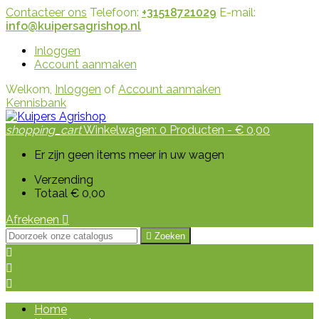
Contacteer ons
Telefoon:
+31518721029
E-mail:
info@kuipersagrishop.nl
Inloggen
Account aanmaken
Welkom,
Inloggen
of
Account aanmaken
Kennisbank
shopping_cart
Winkelwagen:
0
Producten - € 0,00
Er zijn geen items meer in uw wagen
Verzending
Totaal
€ 0,00
Afrekenen


Zoeken



Home