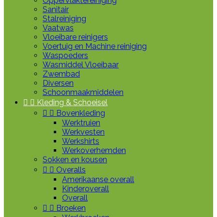
Oppervlaktereiniging
Sanitair
Stalreiniging
Vaatwas
Vloeibare reinigers
Voertuig en Machine reiniging
Waspoeders
Wasmiddel Vloeibaar
Zwembad
Diversen
Schoonmaakmiddelen


Kleding & Schoeisel


Bovenkleding
Werktruien
Werkvesten
Werkshirts
Werkoverhemden
Sokken en kousen


Overalls
Amerikaanse overall
Kinderoverall
Overall


Broeken