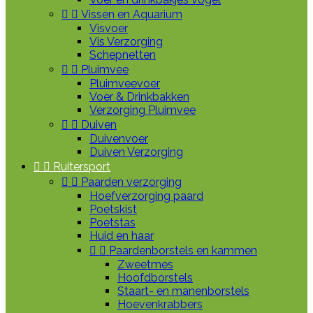


Vissen en Aquarium
Visvoer
Vis Verzorging
Schepnetten


Pluimvee
Pluimveevoer
Voer & Drinkbakken
Verzorging Pluimvee


Duiven
Duivenvoer
Duiven Verzorging


Ruitersport


Paarden verzorging
Hoefverzorging paard
Poetskist
Poetstas
Huid en haar


Paardenborstels en kammen
Zweetmes
Hoofdborstels
Staart- en manenborstels
Hoevenkrabbers