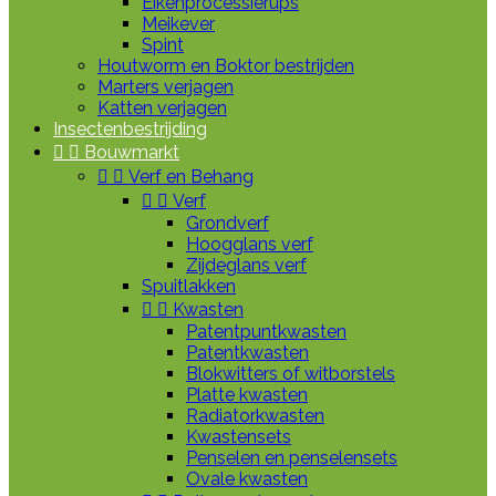
Eikenprocessierups
Meikever
Spint
Houtworm en Boktor bestrijden
Marters verjagen
Katten verjagen
Insectenbestrijding


Bouwmarkt


Verf en Behang


Verf
Grondverf
Hoogglans verf
Zijdeglans verf
Spuitlakken


Kwasten
Patentpuntkwasten
Patentkwasten
Blokwitters of witborstels
Platte kwasten
Radiatorkwasten
Kwastensets
Penselen en penselensets
Ovale kwasten