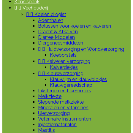
Kennisbank


Veehouderij


Koeien drogist
Ademhalen
Bolussen voor koeien en kalveren
Dracht & Afkalven
Diarree Middelen
Diergeneesmiddelen


Huidverzorging en Wondverzorging
Koeborstels


Kalveren verzorging
Kalverdekjes


Klauwverzorging
Klauwlijm en klauwblokjes
Klauwgereedschap
Likstenen en Likemmers
Melkziekte
Slepende melkziekte
Mineralen en Vitaminen
Uierverzorging
Veterinaire Instrumenten
Injectiematerialen
Mastitis