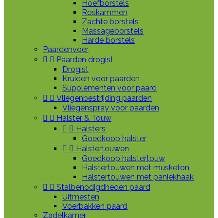
Hoefborstels
Roskammen
Zachte borstels
Massageborstels
Harde borstels
Paardenvoer


Paarden drogist
Drogist
Kruiden voor paarden
Supplementen voor paard


Vliegenbestrijding paarden
Vliegenspray voor paarden


Halster & Touw


Halsters
Goedkoop halster


Halstertouwen
Goedkoop halstertouw
Halstertouwen met musketon
Halstertouwen met paniekhaak


Stalbenodigdheden paard
Uitmesten
Voerbakken paard
Zadelkamer