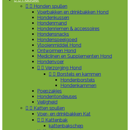


Honden spullen
Voerbakken en drinkbakken Hond
Hondenkussen
Hondenmand
Hondenriemen & accessoires
Hondensnacks
Hondenspeelgoed
Vlooienmiddel Hond
Ontwormen Hond
Medicijnen en Supplementen Hond
Hondenvoer


Verzorging Hond


Borstels en kammen
Hondenborstels
Hondenkammen
Poepzakjes
Hondentondeuses
Veiligheid


Katten spullen
Voer- en drinkbakken Kat


Kattenbak
kattenbakschep