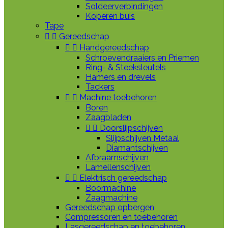
Soldeerverbindingen
Koperen buis
Tape


Gereedschap


Handgereedschap
Schroevendraaiers en Priemen
Ring- & Steeksleutels
Hamers en drevels
Tackers


Machine toebehoren
Boren
Zaagbladen


Doorslijpschijven
Slijpschijven Metaal
Diamantschijven
Afbraamschijven
Lamellenschijven


Elektrisch gereedschap
Boormachine
Zaagmachine
Gereedschap opbergen
Compressoren en toebehoren
Lasgereedschap en toebehoren