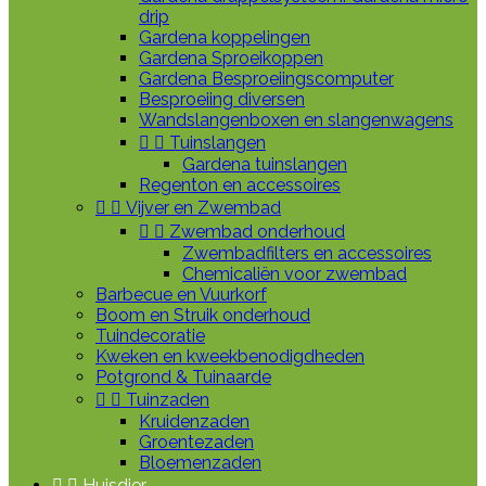
drip
Gardena koppelingen
Gardena Sproeikoppen
Gardena Besproeiingscomputer
Besproeiing diversen
Wandslangenboxen en slangenwagens


Tuinslangen
Gardena tuinslangen
Regenton en accessoires


Vijver en Zwembad


Zwembad onderhoud
Zwembadfilters en accessoires
Chemicaliën voor zwembad
Barbecue en Vuurkorf
Boom en Struik onderhoud
Tuindecoratie
Kweken en kweekbenodigdheden
Potgrond & Tuinaarde


Tuinzaden
Kruidenzaden
Groentezaden
Bloemenzaden


Huisdier