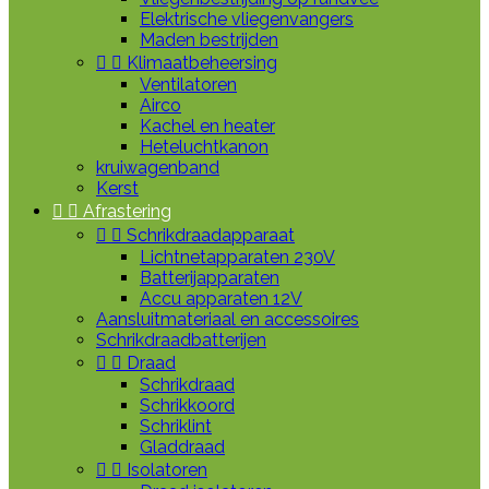
Elektrische vliegenvangers
Maden bestrijden


Klimaatbeheersing
Ventilatoren
Airco
Kachel en heater
Heteluchtkanon
kruiwagenband
Kerst


Afrastering


Schrikdraadapparaat
Lichtnetapparaten 230V
Batterijapparaten
Accu apparaten 12V
Aansluitmateriaal en accessoires
Schrikdraadbatterijen


Draad
Schrikdraad
Schrikkoord
Schriklint
Gladdraad


Isolatoren