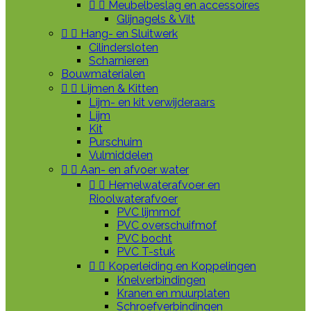


Meubelbeslag en accessoires
Glijnagels & Vilt


Hang- en Sluitwerk
Cilindersloten
Scharnieren
Bouwmaterialen


Lijmen & Kitten
Lijm- en kit verwijderaars
Lijm
Kit
Purschuim
Vulmiddelen


Aan- en afvoer water


Hemelwaterafvoer en
Rioolwaterafvoer
PVC lijmmof
PVC overschuifmof
PVC bocht
PVC T-stuk


Koperleiding en Koppelingen
Knelverbindingen
Kranen en muurplaten
Schroefverbindingen