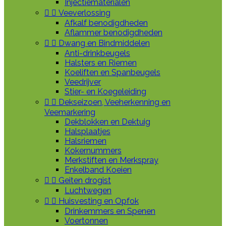
Injectiematerialen


Veeverlossing
Afkalf benodigdheden
Aflammer benodigdheden


Dwang en Bindmiddelen
Anti-drinkbeugels
Halsters en Riemen
Koeliften en Spanbeugels
Veedrijver
Stier- en Koegeleiding


Dekseizoen, Veeherkenning en
Veemarkering
Dekblokken en Dektuig
Halsplaatjes
Halsriemen
Kokernummers
Merkstiften en Merkspray
Enkelband Koeien


Geiten drogist
Luchtwegen


Huisvesting en Opfok
Drinkemmers en Spenen
Voertonnen