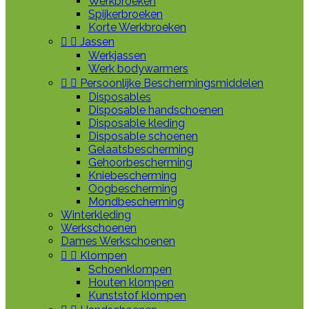
Werkbroeken
Spijkerbroeken
Korte Werkbroeken


Jassen
Werkjassen
Werk bodywarmers


Persoonlijke Beschermingsmiddelen
Disposables
Disposable handschoenen
Disposable kleding
Disposable schoenen
Gelaatsbescherming
Gehoorbescherming
Kniebescherming
Oogbescherming
Mondbescherming
Winterkleding
Werkschoenen
Dames Werkschoenen


Klompen
Schoenklompen
Houten klompen
Kunststof klompen