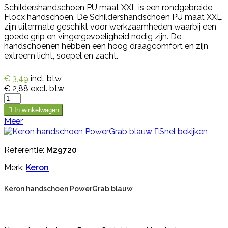
Schildershandschoen PU maat XXL is een rondgebreide
Flocx handschoen. De Schildershandschoen PU maat XXL
zijn uitermate geschikt voor werkzaamheden waarbij een
goede grip en vingergevoeligheid nodig zijn. De
handschoenen hebben een hoog draagcomfort en zijn
extreem licht, soepel en zacht.
€ 3,49
incl. btw
€ 2,88
excl. btw

In winkelwagen
Meer

Snel bekijken
Referentie:
M29720
Merk:
Keron
Keron handschoen PowerGrab blauw