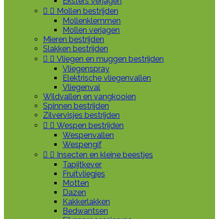
Eksters verjagen


Mollen bestrijden
Mollenklemmen
Mollen verjagen
Mieren bestrijden
Slakken bestrijden


Vliegen en muggen bestrijden
Vliegenspray
Elektrische vliegenvallen
Vliegenval
Wildvallen en vangkooien
Spinnen bestrijden
Zilvervisjes bestrijden


Wespen bestrijden
Wespenvallen
Wespengif


Insecten en kleine beestjes
Tapijtkever
Fruitvliegjes
Motten
Dazen
Kakkerlakken
Bedwantsen