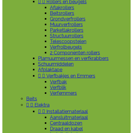


Rollers en beugels
Aflakrollers
Beitsrollers
Grondverfrollers
Muurverfrollers
Parketlakrollers
Structuurrollers
Telescoopstelen
Verfrolbeugels
2 Componenten rollers
Plamuurmessen en verfkrabbers
Schuurmiddelen
Afplaktape


Verfbakjes en Emmers
Verfbak
Verfblik
Verfemmers
Beits


Elektra


Installatiemateriaal
Aansluitmateriaal
Centraaldozen
Draad en kabel