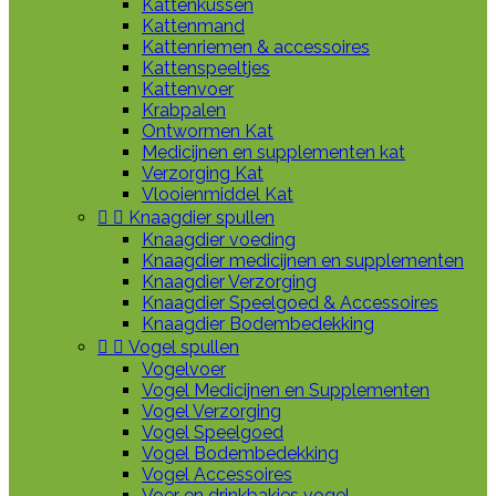
Kattenkussen
Kattenmand
Kattenriemen & accessoires
Kattenspeeltjes
Kattenvoer
Krabpalen
Ontwormen Kat
Medicijnen en supplementen kat
Verzorging Kat
Vlooienmiddel Kat


Knaagdier spullen
Knaagdier voeding
Knaagdier medicijnen en supplementen
Knaagdier Verzorging
Knaagdier Speelgoed & Accessoires
Knaagdier Bodembedekking


Vogel spullen
Vogelvoer
Vogel Medicijnen en Supplementen
Vogel Verzorging
Vogel Speelgoed
Vogel Bodembedekking
Vogel Accessoires
Voer en drinkbakjes vogel