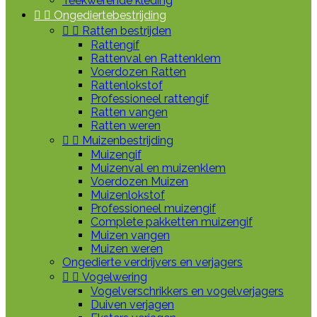
Teekwerende kleding


Ongediertebestrijding


Ratten bestrijden
Rattengif
Rattenval en Rattenklem
Voerdozen Ratten
Rattenlokstof
Professioneel rattengif
Ratten vangen
Ratten weren


Muizenbestrijding
Muizengif
Muizenval en muizenklem
Voerdozen Muizen
Muizenlokstof
Professioneel muizengif
Complete pakketten muizengif
Muizen vangen
Muizen weren
Ongedierte verdrijvers en verjagers


Vogelwering
Vogelverschrikkers en vogelverjagers
Duiven verjagen