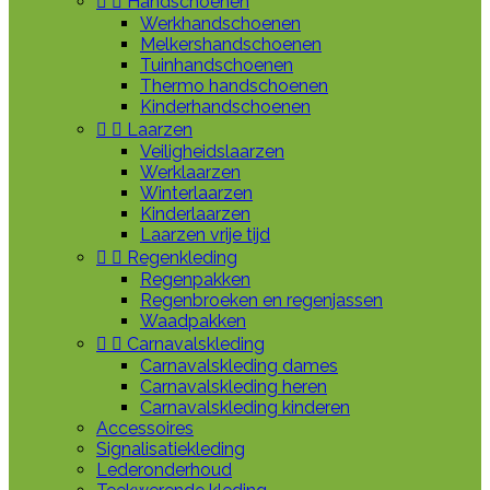


Handschoenen
Werkhandschoenen
Melkershandschoenen
Tuinhandschoenen
Thermo handschoenen
Kinderhandschoenen


Laarzen
Veiligheidslaarzen
Werklaarzen
Winterlaarzen
Kinderlaarzen
Laarzen vrije tijd


Regenkleding
Regenpakken
Regenbroeken en regenjassen
Waadpakken


Carnavalskleding
Carnavalskleding dames
Carnavalskleding heren
Carnavalskleding kinderen
Accessoires
Signalisatiekleding
Lederonderhoud