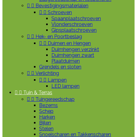


Bevestigingsmaterialen


Schroeven
Spaanplaatschroeven
Vlonderschroeven
Gipsplaatschroeven


Hek- en Poortbeslag


Duimen en Hengen
Duimhengen verzinkt
Duimhengen zwart
Plaatduimen
Grendels en sloten


Verlichting


Lampen
LED lampen


Tuin & Terras


Tuingereedschap
Bezems
Schep
Harken
Bijlen
Stelen
Snoeischaren en Takkenscharen