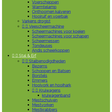
Voerscheppen
Warmtelamp
Onthoornen kalveren
Hooiruif en voerbak
Varkens drogist


Veescheermachine
Scheermachines voor koeien
Scheermachines voor schapen
Scheermessen
Tondeuses
Andis scheerkoppen


Stal & Erf


Stalbenodigdheden
Bezems
Schoppen en Batsen
Borstels
Emmers
Hooivork en hooihark


Kruiwagens
kruiwagenband
Mestschuiven
Mestvorken
Mestkrabbers