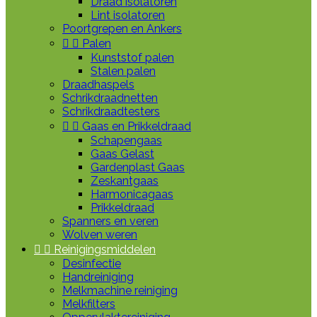
Draad isolatoren
Lint isolatoren
Poortgrepen en Ankers


Palen
Kunststof palen
Stalen palen
Draadhaspels
Schrikdraadnetten
Schrikdraadtesters


Gaas en Prikkeldraad
Schapengaas
Gaas Gelast
Gardenplast Gaas
Zeskantgaas
Harmonicagaas
Prikkeldraad
Spanners en veren
Wolven weren


Reinigingsmiddelen
Desinfectie
Handreiniging
Melkmachine reiniging
Melkfilters