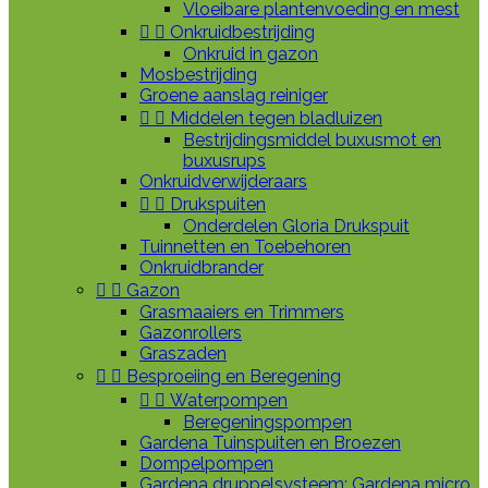
Vloeibare plantenvoeding en mest


Onkruidbestrijding
Onkruid in gazon
Mosbestrijding
Groene aanslag reiniger


Middelen tegen bladluizen
Bestrijdingsmiddel buxusmot en
buxusrups
Onkruidverwijderaars


Drukspuiten
Onderdelen Gloria Drukspuit
Tuinnetten en Toebehoren
Onkruidbrander


Gazon
Grasmaaiers en Trimmers
Gazonrollers
Graszaden


Besproeiing en Beregening


Waterpompen
Beregeningspompen
Gardena Tuinspuiten en Broezen
Dompelpompen
Gardena druppelsysteem: Gardena micro