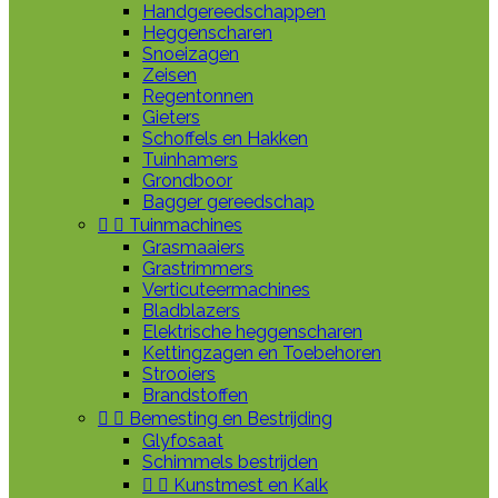
Handgereedschappen
Heggenscharen
Snoeizagen
Zeisen
Regentonnen
Gieters
Schoffels en Hakken
Tuinhamers
Grondboor
Bagger gereedschap


Tuinmachines
Grasmaaiers
Grastrimmers
Verticuteermachines
Bladblazers
Elektrische heggenscharen
Kettingzagen en Toebehoren
Strooiers
Brandstoffen


Bemesting en Bestrijding
Glyfosaat
Schimmels bestrijden


Kunstmest en Kalk