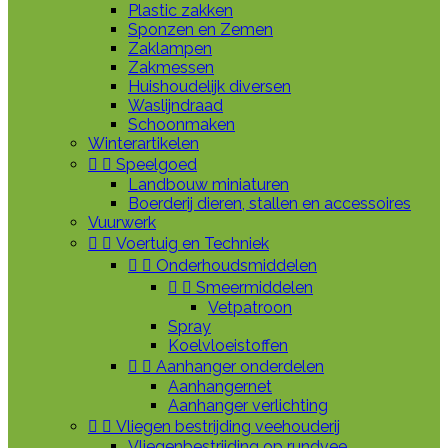
Plastic zakken
Sponzen en Zemen
Zaklampen
Zakmessen
Huishoudelijk diversen
Waslijndraad
Schoonmaken
Winterartikelen


Speelgoed
Landbouw miniaturen
Boerderij dieren, stallen en accessoires
Vuurwerk


Voertuig en Techniek


Onderhoudsmiddelen


Smeermiddelen
Vetpatroon
Spray
Koelvloeistoffen


Aanhanger onderdelen
Aanhangernet
Aanhanger verlichting


Vliegen bestrijding veehouderij
Vliegenbestrijding op rundvee