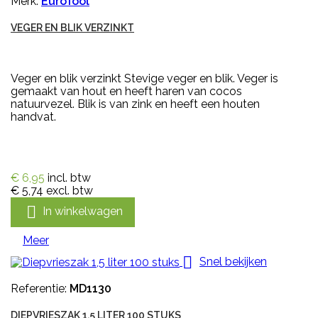
Merk:
EuroTool
VEGER EN BLIK VERZINKT
Veger en blik verzinkt Stevige veger en blik. Veger is
gemaakt van hout en heeft haren van cocos
natuurvezel. Blik is van zink en heeft een houten
handvat.
€ 6,95
incl. btw
€ 5,74
excl. btw

In winkelwagen
Meer

Snel bekijken
Referentie:
MD1130
DIEPVRIESZAK 1,5 LITER 100 STUKS