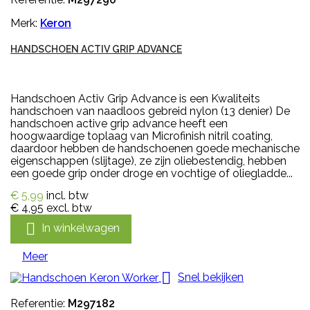
Merk:
Keron
HANDSCHOEN ACTIV GRIP ADVANCE
Handschoen Activ Grip Advance is een Kwaliteits
handschoen van naadloos gebreid nylon (13 denier) De
handschoen active grip advance heeft een
hoogwaardige toplaag van Microfinish nitril coating,
daardoor hebben de handschoenen goede mechanische
eigenschappen (slijtage), ze zijn oliebestendig, hebben
een goede grip onder droge en vochtige of oliegladde...
€ 5,99
incl. btw
€ 4,95
excl. btw

In winkelwagen
Meer

Snel bekijken
Referentie:
M297182