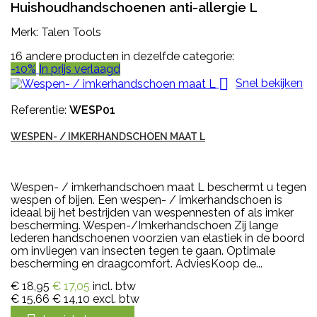
Huishoudhandschoenen anti-allergie L
Merk: Talen Tools
16 andere producten in dezelfde categorie:
-10%
In prijs verlaagd

Snel bekijken
Referentie:
WESP01
WESPEN- / IMKERHANDSCHOEN MAAT L
Wespen- / imkerhandschoen maat L beschermt u tegen
wespen of bijen. Een wespen- / imkerhandschoen is
ideaal bij het bestrijden van wespennesten of als imker
bescherming. Wespen-/Imkerhandschoen Zij lange
lederen handschoenen voorzien van elastiek in de boord
om invliegen van insecten tegen te gaan. Optimale
bescherming en draagcomfort. AdviesKoop de...
€ 18,95
€ 17,05
incl. btw
€ 15,66
€ 14,10
excl. btw