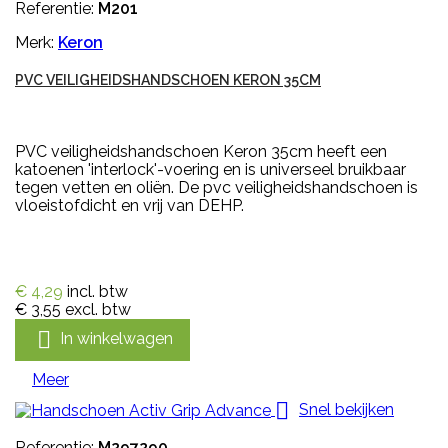
Referentie:
M201
Merk:
Keron
PVC VEILIGHEIDSHANDSCHOEN KERON 35CM
PVC veiligheidshandschoen Keron 35cm heeft een
katoenen 'interlock'-voering en is universeel bruikbaar
tegen vetten en oliën. De pvc veiligheidshandschoen is
vloeistofdicht en vrij van DEHP.
€ 4,29
incl. btw
€ 3,55
excl. btw

In winkelwagen
Meer

Snel bekijken
Referentie:
M297290