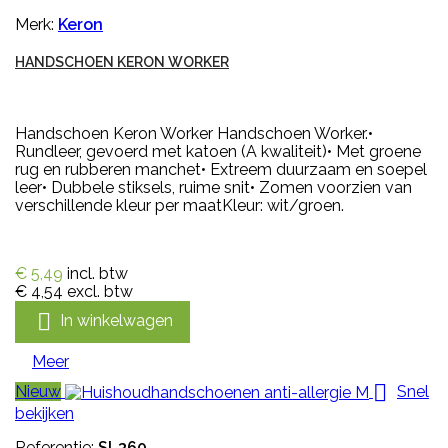
Merk:
Keron
HANDSCHOEN KERON WORKER
Handschoen Keron Worker Handschoen Worker.•
Rundleer, gevoerd met katoen (A kwaliteit)• Met groene
rug en rubberen manchet• Extreem duurzaam en soepel
leer• Dubbele stiksels, ruime snit• Zomen voorzien van
verschillende kleur per maatKleur: wit/groen.
€ 5,49
incl. btw
€ 4,54
excl. btw

In winkelwagen
Meer

Nieuw
Snel
bekijken
Referentie:
SL360