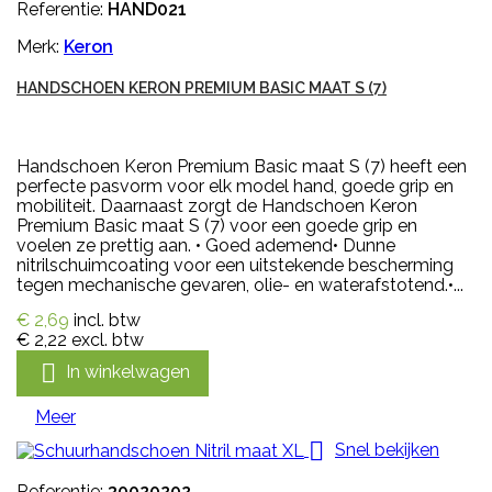
Referentie:
HAND021
Merk:
Keron
HANDSCHOEN KERON PREMIUM BASIC MAAT S (7)
Handschoen Keron Premium Basic maat S (7) heeft een
perfecte pasvorm voor elk model hand, goede grip en
mobiliteit. Daarnaast zorgt de Handschoen Keron
Premium Basic maat S (7) voor een goede grip en
voelen ze prettig aan. • Goed ademend• Dunne
nitrilschuimcoating voor een uitstekende bescherming
tegen mechanische gevaren, olie- en waterafstotend.•...
€ 2,69
incl. btw
€ 2,22
excl. btw

In winkelwagen
Meer

Snel bekijken
Referentie:
30020202