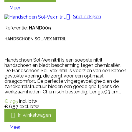
Meer

Snel bekijken
Referentie:
HAND009
HANDSCHOEN SOL-VEX NITRIL
Handschoen Sol-Vex nitril is een soepele nitril
handschoen en biedt bescherming tegen chemicaliën.
De Handschoen Sol-Vex nitril is voorzien van een katoen
gevlokte voering, die zorgt voor een optimaal
draagcomfort. De perfecte vingergevoeligheid en de
zandkorrelstructuur bieden een goede grip tijdens de
werkzaamheden. Chemisch bestendig. Lengte33 cm...
€ 7,95
incl. btw
€ 6,57
excl. btw

In winkelwagen
Meer