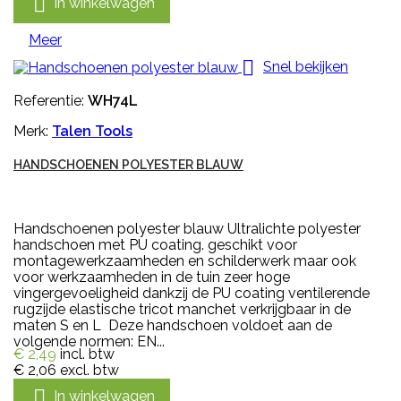

In winkelwagen
Meer

Snel bekijken
Referentie:
WH74L
Merk:
Talen Tools
HANDSCHOENEN POLYESTER BLAUW
Handschoenen polyester blauw Ultralichte polyester
handschoen met PU coating. geschikt voor
montagewerkzaamheden en schilderwerk maar ook
voor werkzaamheden in de tuin zeer hoge
vingergevoeligheid dankzij de PU coating ventilerende
rugzijde elastische tricot manchet verkrijgbaar in de
maten S en L Deze handschoen voldoet aan de
volgende normen: EN...
€ 2,49
incl. btw
€ 2,06
excl. btw

In winkelwagen