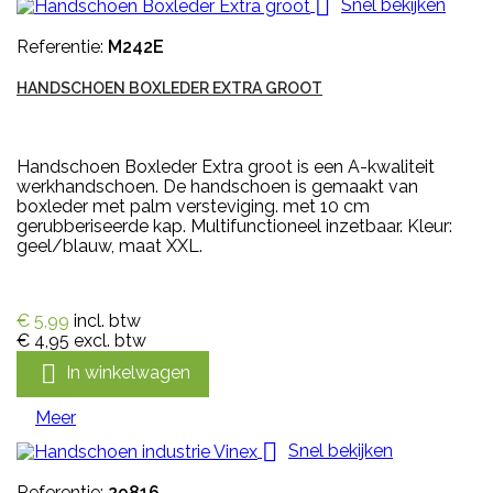

Snel bekijken
Referentie:
M242E
HANDSCHOEN BOXLEDER EXTRA GROOT
Handschoen Boxleder Extra groot is een A-kwaliteit
werkhandschoen. De handschoen is gemaakt van
boxleder met palm versteviging. met 10 cm
gerubberiseerde kap. Multifunctioneel inzetbaar. Kleur:
geel/blauw, maat XXL.
€ 5,99
incl. btw
€ 4,95
excl. btw

In winkelwagen
Meer

Snel bekijken
Referentie:
29816