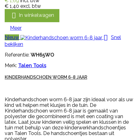
€ 1,69
incl. btw
€ 1,40
excl. btw

In winkelwagen
Meer

Nieuw
Snel
bekijken
Referentie:
WH65WO
Merk:
Talen Tools
KINDERHANDSCHOEN WORM 6-8 JAAR
Kinderhandschoen worm 6-8 jaar zijn ideaal voor als uw
kind wil helpen met klusjes in de tuin. De
Kinderhandschoen worm 6-8 jaar is gemaakt van
polyester die gecombineerd is met een coating van
latex. Laat jouw kinderen veilig spelen en klussen in de
tuin met behulp van deze kinderwerkhandschoentjes
van Talen Tools. De handschoentjes bestaan uit
polyester...