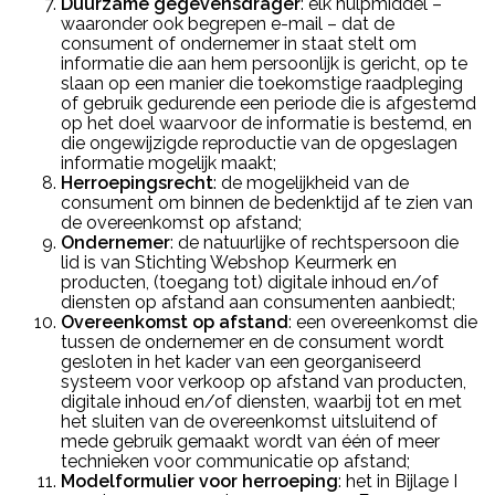
Duurzame gegevensdrager
: elk hulpmiddel –
waaronder ook begrepen e-mail – dat de
consument of ondernemer in staat stelt om
informatie die aan hem persoonlijk is gericht, op te
slaan op een manier die toekomstige raadpleging
of gebruik gedurende een periode die is afgestemd
op het doel waarvoor de informatie is bestemd, en
die ongewijzigde reproductie van de opgeslagen
informatie mogelijk maakt;
Herroepingsrecht
: de mogelijkheid van de
consument om binnen de bedenktijd af te zien van
de overeenkomst op afstand;
Ondernemer
: de natuurlijke of rechtspersoon die
lid is van Stichting Webshop Keurmerk en
producten, (toegang tot) digitale inhoud en/of
diensten op afstand aan consumenten aanbiedt;
Overeenkomst op afstand
: een overeenkomst die
tussen de ondernemer en de consument wordt
gesloten in het kader van een georganiseerd
systeem voor verkoop op afstand van producten,
digitale inhoud en/of diensten, waarbij tot en met
het sluiten van de overeenkomst uitsluitend of
mede gebruik gemaakt wordt van één of meer
technieken voor communicatie op afstand;
Modelformulier voor herroeping
: het in Bijlage I