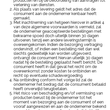
producten en bij de beoordeling van aanvragen tot
verlening van diensten.
Als plaats van levering geldt het adres dat de
consument aan de ondernemer kenbaar heeft
gemaakt.
Met inachtneming van hetgeen hierover in artikel 4
van deze algemene voorwaarden is vermeld, zal
de ondernemer geaccepteerde bestellingen met
bekwame spoed doch uiterlijk binnen 30 dagen
uitvoeren, tenzij een andere leveringstermijn is
overeengekomen. Indien de bezorging vertraging
ondervindt, of indien een bestelling niet dan wel
slechts gedeeltelijk kan worden uitgevoerd,
ontvangt de consument hiervan uiterlijk 30 dagen
nadat hij de bestelling geplaatst heeft bericht. De
consument heeft in dat geval het recht om de
overeenkomst zonder kosten te ontbinden en
recht op eventuele schadevergoeding.
Na ontbinding conform het vorige lid zal de
ondernemer het bedrag dat de consument betaald
heeft onverwijld terugbetalen.
Het risico van beschadiging en/of vermissing van
producten berust bij de ondernemer tot het
moment van bezorging aan de consument of een
vooraf aangewezen en aan de ondernemer bekend