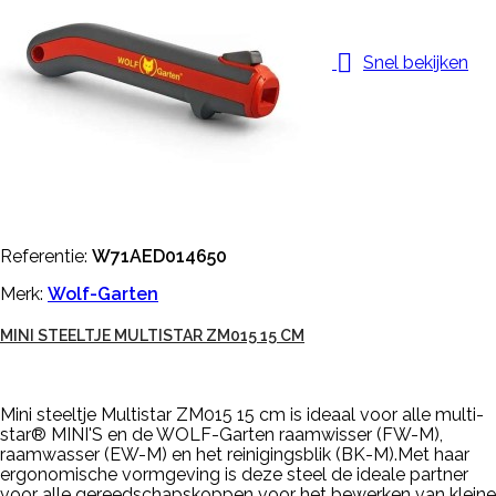

Snel bekijken
Referentie:
W71AED014650
Merk:
Wolf-Garten
MINI STEELTJE MULTISTAR ZM015 15 CM
Mini steeltje Multistar ZM015 15 cm is ideaal voor alle multi-
star® MINI'S en de WOLF-Garten raamwisser (FW-M),
raamwasser (EW-M) en het reinigingsblik (BK-M).Met haar
ergonomische vormgeving is deze steel de ideale partner
voor alle gereedschapskoppen voor het bewerken van kleine