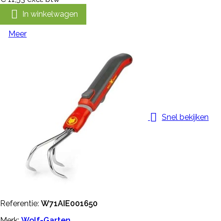

In winkelwagen
Meer

Snel bekijken
Referentie:
W71AIE001650
Merk:
Wolf-Garten