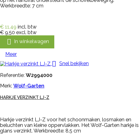
op het handvat ondersteunt de schoffelbeweging.
Werkbreedte: 7 cm
€ 11,49
incl. btw
€ 9,50
excl. btw

In winkelwagen
Meer

Snel bekijken
Referentie:
W2994000
Merk:
Wolf-Garten
HARKJE VERZINKT LJ-Z
Harkje verzinkt LJ-Z voor het schoonmaken, losmaken en
beluchten van kleine oppervlakken. Het Wolf-Garten harkje is
glans verzinkt. Werkbreedte: 8,5 cm