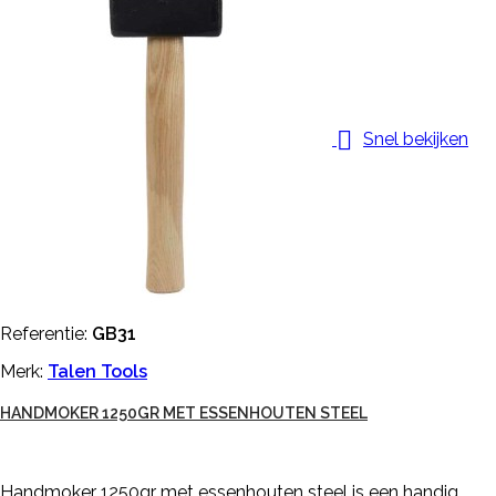

Snel bekijken
Referentie:
GB31
Merk:
Talen Tools
HANDMOKER 1250GR MET ESSENHOUTEN STEEL
Handmoker 1250gr met essenhouten steel is een handig