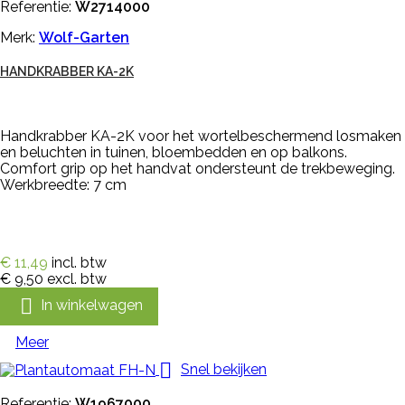
Referentie:
W2714000
Merk:
Wolf-Garten
HANDKRABBER KA-2K
Handkrabber KA-2K voor het wortelbeschermend losmaken
en beluchten in tuinen, bloembedden en op balkons.
Comfort grip op het handvat ondersteunt de trekbeweging.
Werkbreedte: 7 cm
€ 11,49
incl. btw
€ 9,50
excl. btw

In winkelwagen
Meer

Snel bekijken
Referentie:
W1967000