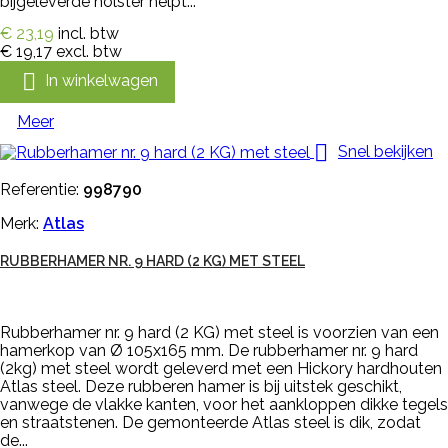
bijgeleverde holster helpt...
€ 23,19
incl. btw
€ 19,17
excl. btw

In winkelwagen
Meer

Snel bekijken
Referentie:
998790
Merk:
Atlas
RUBBERHAMER NR. 9 HARD (2 KG) MET STEEL
Rubberhamer nr. 9 hard (2 KG) met steel is voorzien van een
hamerkop van Ø 105x165 mm. De rubberhamer nr. 9 hard
(2kg) met steel wordt geleverd met een Hickory hardhouten
Atlas steel. Deze rubberen hamer is bij uitstek geschikt,
vanwege de vlakke kanten, voor het aankloppen dikke tegels
en straatstenen. De gemonteerde Atlas steel is dik, zodat
de...