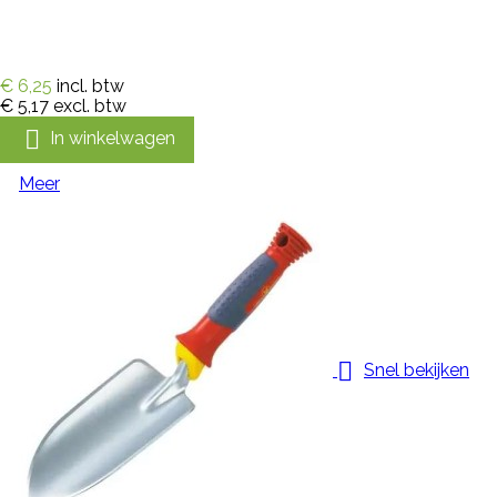
€ 6,25
incl. btw
€ 5,17
excl. btw

In winkelwagen
Meer

Snel bekijken