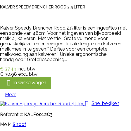
KALVER SPEEDY DRENCHER ROOD 2.5 LITER
Kalver Speedy Drencher Rood 2.5 liter is een ingeeffles met
een sonde van 48cm. Voor het ingeven van bijvoorbeeld
melk bij kalveren. Met ventiel. Grote vulmond voor
gemakkelijk vullen en reinigen. Ideale lengte om kalveren
melk mee in te geven!* De fles voor een complete
melkvoeding aan kalveren.* Unieke ergonomische
handgreep.* Groteflesopening...
€ 37,49
incl. btw
€ 30,98
excl. btw

In winkelwagen
Meer

Snel bekijken
Referentie:
KALF0012C3
Merk:
Shoof