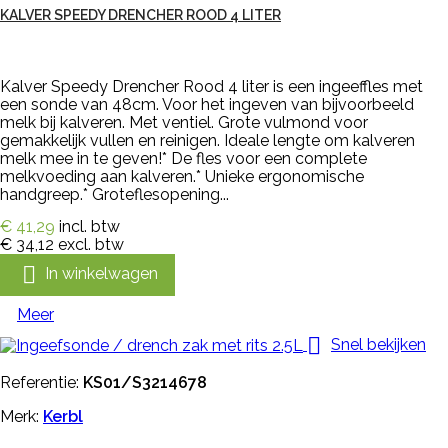
KALVER SPEEDY DRENCHER ROOD 4 LITER
Kalver Speedy Drencher Rood 4 liter is een ingeeffles met
een sonde van 48cm. Voor het ingeven van bijvoorbeeld
melk bij kalveren. Met ventiel. Grote vulmond voor
gemakkelijk vullen en reinigen. Ideale lengte om kalveren
melk mee in te geven!* De fles voor een complete
melkvoeding aan kalveren.* Unieke ergonomische
handgreep.* Groteflesopening...
€ 41,29
incl. btw
€ 34,12
excl. btw

In winkelwagen
Meer

Snel bekijken
Referentie:
KS01/S3214678
Merk:
Kerbl