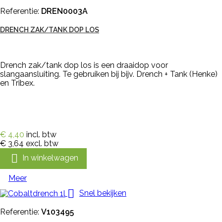
Referentie:
DREN0003A
DRENCH ZAK/TANK DOP LOS
Drench zak/tank dop los is een draaidop voor
slangaansluiting. Te gebruiken bij bijv. Drench + Tank (Henke)
en Tribex.
€ 4,40
incl. btw
€ 3,64
excl. btw

In winkelwagen
Meer

Snel bekijken
Referentie:
V103495