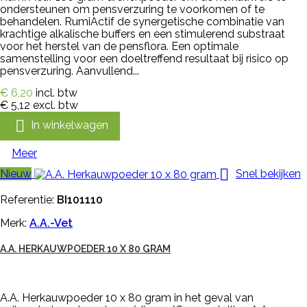
ondersteunen om pensverzuring te voorkomen of te
behandelen. RumiActif de synergetische combinatie van
krachtige alkalische buffers en een stimulerend substraat
voor het herstel van de pensflora. Een optimale
samenstelling voor een doeltreffend resultaat bij risico op
pensverzuring. Aanvullend...
€ 6,20
incl. btw
€ 5,12
excl. btw

In winkelwagen
Meer

Nieuw
Snel bekijken
Referentie:
BI101110
Merk:
A.A.-Vet
A.A. HERKAUWPOEDER 10 X 80 GRAM
A.A. Herkauwpoeder 10 x 80 gram in het geval van