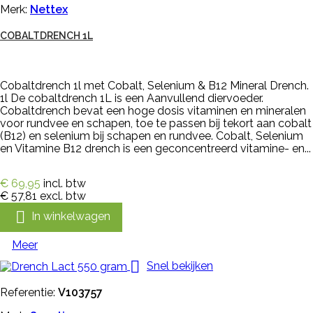
Merk:
Nettex
COBALTDRENCH 1L
Cobaltdrench 1l met Cobalt, Selenium & B12 Mineral Drench.
1l De cobaltdrench 1L is een Aanvullend diervoeder.
Cobaltdrench bevat een hoge dosis vitaminen en mineralen
voor rundvee en schapen, toe te passen bij tekort aan cobalt
(B12) en selenium bij schapen en rundvee. Cobalt, Selenium
en Vitamine B12 drench is een geconcentreerd vitamine- en...
€ 69,95
incl. btw
€ 57,81
excl. btw

In winkelwagen
Meer

Snel bekijken
Referentie:
V103757