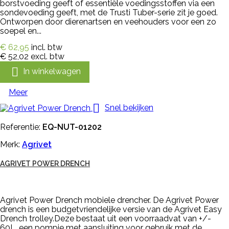
borstvoeding geeft of essentiële voedingsstoffen via een
sondevoeding geeft, met de Trusti Tuber-serie zit je goed.
Ontworpen door dierenartsen en veehouders voor een zo
soepel en...
€ 62,95
incl. btw
€ 52,02
excl. btw

In winkelwagen
Meer

Snel bekijken
Referentie:
EQ-NUT-01202
Merk:
Agrivet
AGRIVET POWER DRENCH
Agrivet Power Drench mobiele drencher. De Agrivet Power
drench is een budgetvriendelijke versie van de Agrivet Easy
Drench trolley.Deze bestaat uit een voorraadvat van +/-
60L, een pompje met aansluiting voor gebruik met de