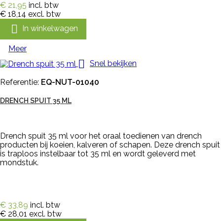
€ 21,95
incl. btw
€ 18,14
excl. btw

In winkelwagen
Meer

Snel bekijken
Referentie:
EQ-NUT-01040
DRENCH SPUIT 35 ML
Drench spuit 35 ml voor het oraal toedienen van drench
producten bij koeien, kalveren of schapen. Deze drench spuit
is traploos instelbaar tot 35 ml en wordt geleverd met
mondstuk.
€ 33,89
incl. btw
€ 28,01
excl. btw