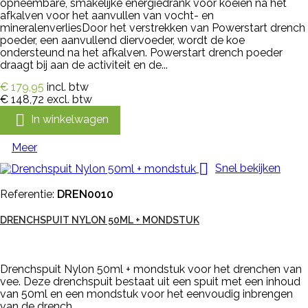
opneembare, smakelijke energiedrank voor koeien na het
afkalven voor het aanvullen van vocht- en
mineralenverliesDoor het verstrekken van Powerstart drench
poeder, een aanvullend diervoeder, wordt de koe
ondersteund na het afkalven. Powerstart drench poeder
draagt bij aan de activiteit en de...
€ 179,95
incl. btw
€ 148,72
excl. btw

In winkelwagen
Meer

Snel bekijken
Referentie:
DREN0010
DRENCHSPUIT NYLON 50ML + MONDSTUK
Drenchspuit Nylon 50ml + mondstuk voor het drenchen van
vee. Deze drenchspuit bestaat uit een spuit met een inhoud
van 50ml en een mondstuk voor het eenvoudig inbrengen
van de drench.