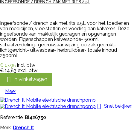
INGEEFSONDE / DRENCH ZAK MET RITS 2.5L
Ingeefsonde / drench zak met rits 2.5L voor het toedienen
van medicijnen, vloeistoffen en voeding aan kalveren. Deze
ingeefsonde kan makkelijk gedragen en opgehangen
worden. Eigenschappen kalversonde- 500ml
schaalverdeling- gebruiksaanwijzing op zak gedrukt-
lichtgewicht- uitwasbaar- herbruikbaar- totale inhoud
2500ml
€ 17,95
incl. btw
€ 14,83
excl. btw

In winkelwagen
Meer

Snel bekijken
Referentie:
BI426750
Merk:
Drench It