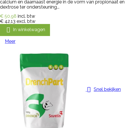
calcium en daarnaast energie in de vorm van propionaat en
dextrose ter ondersteuning...
€ 50,98
incl. btw
€ 42,13
excl. btw

In winkelwagen
Meer

Snel bekijken