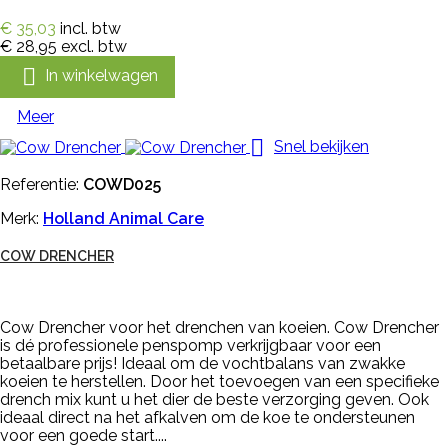
€ 35,03
incl. btw
€ 28,95
excl. btw

In winkelwagen
Meer

Snel bekijken
Referentie:
COWD025
Merk:
Holland Animal Care
COW DRENCHER
Cow Drencher voor het drenchen van koeien. Cow Drencher
is dé professionele penspomp verkrijgbaar voor een
betaalbare prijs! Ideaal om de vochtbalans van zwakke
koeien te herstellen. Door het toevoegen van een specifieke
drench mix kunt u het dier de beste verzorging geven. Ook
ideaal direct na het afkalven om de koe te ondersteunen
voor een goede start....