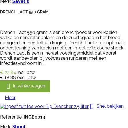
Merk:
Savetis
DRENCH LACT 550 GRAM
Drench Lact 550 gram is een drenchpoeder voor koeien
welke de mineralenbalans en de zuurtegraad in het bloed
corrigeert en herstelt uitdroging. Drench Lact is de optimale
ondersteuning van koeien met een infectie/toxische shock.
Drench Lact is een mineraal voedingsmiddel dat vooral
wordt aanbevolen bij volwassen runderen met een
infectiesyndroom in...
€ 22,84
incl. btw
€ 18,88
excl. btw

In winkelwagen
Meer

Snel bekijken
Referentie:
INGE0013
Merk:
Shoof