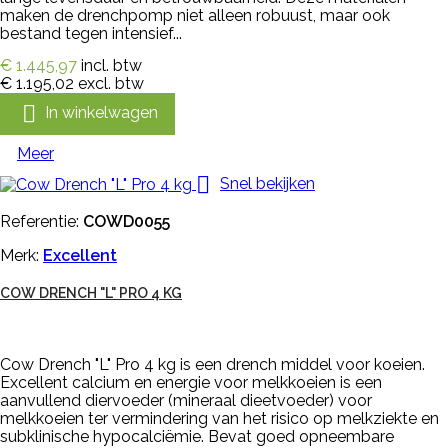
maken de drenchpomp niet alleen robuust, maar ook
bestand tegen intensief...
€ 1.445,97
incl. btw
€ 1.195,02
excl. btw

In winkelwagen
Meer

Snel bekijken
Referentie:
COWD0055
Merk:
Excellent
COW DRENCH "L" PRO 4 KG
Cow Drench "L" Pro 4 kg is een drench middel voor koeien.
Excellent calcium en energie voor melkkoeien is een
aanvullend diervoeder (mineraal dieetvoeder) voor
melkkoeien ter vermindering van het risico op melkziekte en
subklinische hypocalciëmie. Bevat goed opneembare