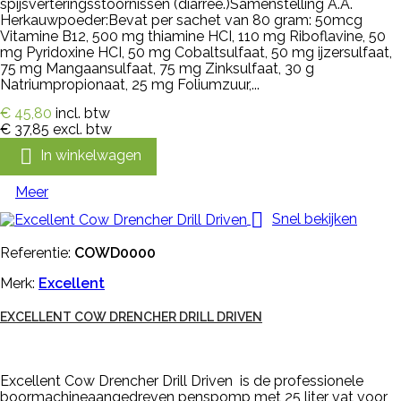
spijsverteringsstoornissen (diarree.)Samenstelling A.A.
Herkauwpoeder:Bevat per sachet van 80 gram: 50mcg
Vitamine B12, 500 mg thiamine HCI, 110 mg Riboflavine, 50
mg Pyridoxine HCI, 50 mg Cobaltsulfaat, 50 mg ijzersulfaat,
75 mg Mangaansulfaat, 75 mg Zinksulfaat, 30 g
Natriumpropionaat, 25 mg Foliumzuur,...
€ 45,80
incl. btw
€ 37,85
excl. btw

In winkelwagen
Meer

Snel bekijken
Referentie:
COWD0000
Merk:
Excellent
EXCELLENT COW DRENCHER DRILL DRIVEN
Excellent Cow Drencher Drill Driven is de professionele
boormachineaangedreven penspomp met 25 liter vat voor