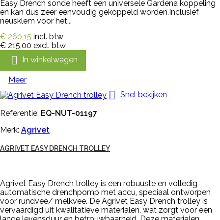
Easy Drench sonde heeft een universele Gardena koppeling
en kan dus zeer eenvoudig gekoppeld worden.Inclusief
neusklem voor het...
€ 260,15
incl. btw
€ 215,00
excl. btw

In winkelwagen
Meer

Snel bekijken
Referentie:
EQ-NUT-01197
Merk:
Agrivet
AGRIVET EASY DRENCH TROLLEY
Agrivet Easy Drench trolley is een robuuste en volledig
automatische drenchpomp met accu, speciaal ontworpen
voor rundvee/ melkvee. De Agrivet Easy Drench trolley is
vervaardigd uit kwalitatieve materialen, wat zorgt voor een
lange levensduur en betrouwbaarheid. Deze materialen