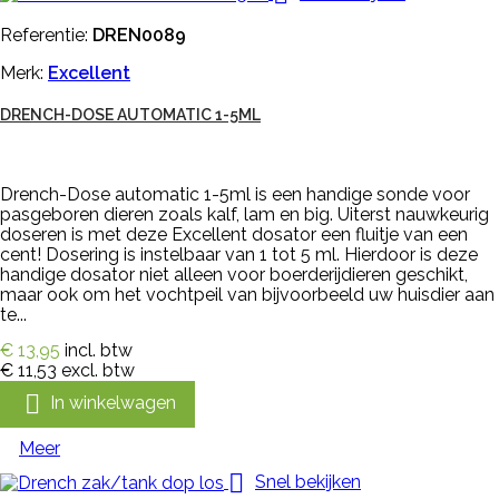
Referentie:
DREN0089
Merk:
Excellent
DRENCH-DOSE AUTOMATIC 1-5ML
Drench-Dose automatic 1-5ml is een handige sonde voor
pasgeboren dieren zoals kalf, lam en big. Uiterst nauwkeurig
doseren is met deze Excellent dosator een fluitje van een
cent! Dosering is instelbaar van 1 tot 5 ml. Hierdoor is deze
handige dosator niet alleen voor boerderijdieren geschikt,
maar ook om het vochtpeil van bijvoorbeeld uw huisdier aan
te...
€ 13,95
incl. btw
€ 11,53
excl. btw

In winkelwagen
Meer

Snel bekijken