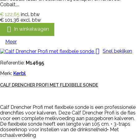
Cobalt,...
€ 122,65
incl. btw
€ 101,36
excl. btw

In winkelwagen
Meer

Snel bekijken
Referentie:
M14695
Merk:
Kerbl
CALF DRENCHER PROFI MET FLEXIBELE SONDE
Calf Drencher Profi met flexibele sonde is een professionele
drenchfles voor kalveren. Deze Calf Drencher Profi is de fles
voor een complete melkvoeding aan pasgeboren kalveren.
De flexibele sonde heeft een lengte van 105 cm. • 3-traps
doseerknop voor instellen van de drinksnelheid• Met
schaalverdeling