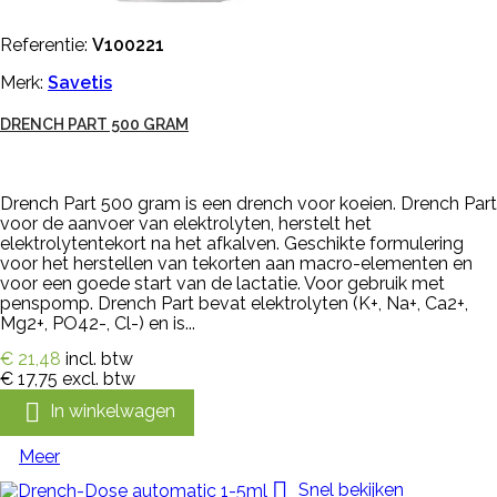
Referentie:
V100221
Merk:
Savetis
DRENCH PART 500 GRAM
Drench Part 500 gram is een drench voor koeien. Drench Part
voor de aanvoer van elektrolyten, herstelt het
elektrolytentekort na het afkalven. Geschikte formulering
voor het herstellen van tekorten aan macro-elementen en
voor een goede start van de lactatie. Voor gebruik met
penspomp. Drench Part bevat elektrolyten (K+, Na+, Ca2+,
Mg2+, PO42-, Cl-) en is...
€ 21,48
incl. btw
€ 17,75
excl. btw

In winkelwagen
Meer

Snel bekijken