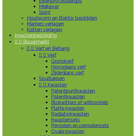
Eikenprocessierups
Meikever
Spint
Houtworm en Boktor bestrijden
Marters verjagen
Katten verjagen
Insectenbestrijding


Bouwmarkt


Verf en Behang


Verf
Grondverf
Hoogglans verf
Zijdeglans verf
Spuitlakken


Kwasten
Patentpuntkwasten
Patentkwasten
Blokwitters of witborstels
Platte kwasten
Radiatorkwasten
Kwastensets
Penselen en penselensets
Ovale kwasten