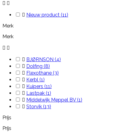



Nieuw product
(11)
Merk
Merk



BJØRNSON
(4)

Dolfing
(8)

Flexothane
(3)

Kerbl
(1)

Kuipers
(11)

Lastpak
(1)

Middelwijk Meppel BV
(1)

Storvik
(13)
Prijs
Prijs