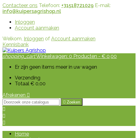
Contacteer ons
Telefoon:
+31518721029
E-mail:
info@kuipersagrishop.nl
Inloggen
Account aanmaken
Welkom,
Inloggen
of
Account aanmaken
Kennisbank
shopping_cart
Winkelwagen:
0
Producten - € 0,00
Er zijn geen items meer in uw wagen
Verzending
Totaal
€ 0,00
Afrekenen


Zoeken



Home