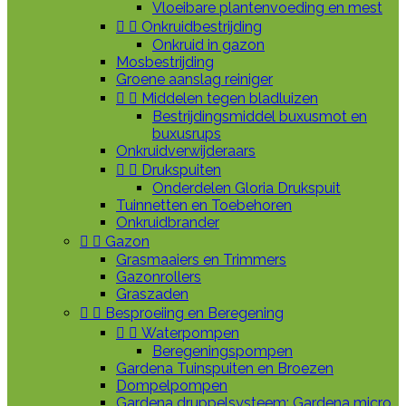
Vloeibare plantenvoeding en mest


Onkruidbestrijding
Onkruid in gazon
Mosbestrijding
Groene aanslag reiniger


Middelen tegen bladluizen
Bestrijdingsmiddel buxusmot en
buxusrups
Onkruidverwijderaars


Drukspuiten
Onderdelen Gloria Drukspuit
Tuinnetten en Toebehoren
Onkruidbrander


Gazon
Grasmaaiers en Trimmers
Gazonrollers
Graszaden


Besproeiing en Beregening


Waterpompen
Beregeningspompen
Gardena Tuinspuiten en Broezen
Dompelpompen
Gardena druppelsysteem: Gardena micro