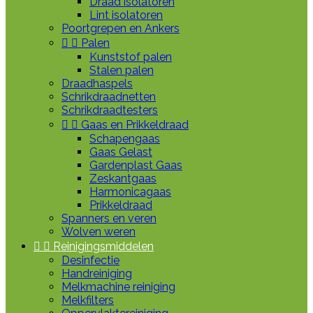
Draad isolatoren
Lint isolatoren
Poortgrepen en Ankers


Palen
Kunststof palen
Stalen palen
Draadhaspels
Schrikdraadnetten
Schrikdraadtesters


Gaas en Prikkeldraad
Schapengaas
Gaas Gelast
Gardenplast Gaas
Zeskantgaas
Harmonicagaas
Prikkeldraad
Spanners en veren
Wolven weren


Reinigingsmiddelen
Desinfectie
Handreiniging
Melkmachine reiniging
Melkfilters