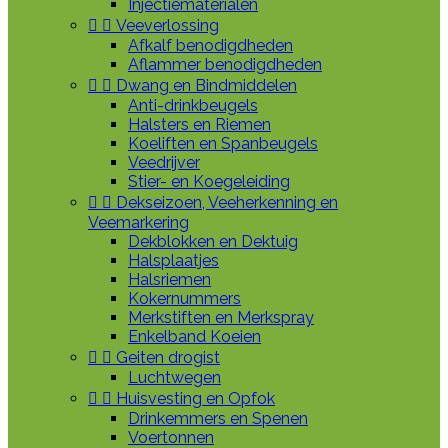
Injectiematerialen


Veeverlossing
Afkalf benodigdheden
Aflammer benodigdheden


Dwang en Bindmiddelen
Anti-drinkbeugels
Halsters en Riemen
Koeliften en Spanbeugels
Veedrijver
Stier- en Koegeleiding


Dekseizoen, Veeherkenning en
Veemarkering
Dekblokken en Dektuig
Halsplaatjes
Halsriemen
Kokernummers
Merkstiften en Merkspray
Enkelband Koeien


Geiten drogist
Luchtwegen


Huisvesting en Opfok
Drinkemmers en Spenen
Voertonnen