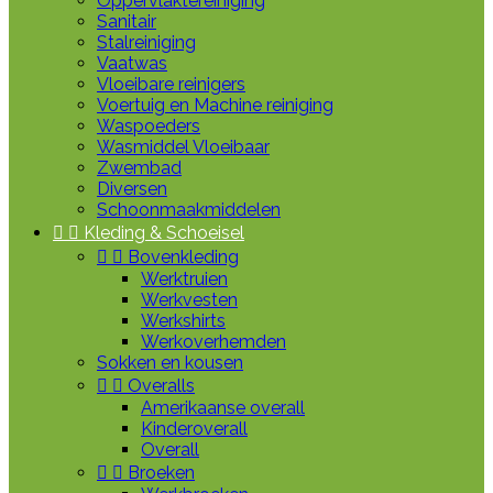
Oppervlaktereiniging
Sanitair
Stalreiniging
Vaatwas
Vloeibare reinigers
Voertuig en Machine reiniging
Waspoeders
Wasmiddel Vloeibaar
Zwembad
Diversen
Schoonmaakmiddelen


Kleding & Schoeisel


Bovenkleding
Werktruien
Werkvesten
Werkshirts
Werkoverhemden
Sokken en kousen


Overalls
Amerikaanse overall
Kinderoverall
Overall


Broeken