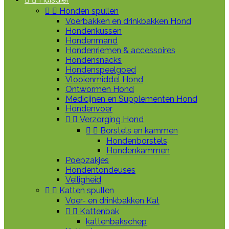


Honden spullen
Voerbakken en drinkbakken Hond
Hondenkussen
Hondenmand
Hondenriemen & accessoires
Hondensnacks
Hondenspeelgoed
Vlooienmiddel Hond
Ontwormen Hond
Medicijnen en Supplementen Hond
Hondenvoer


Verzorging Hond


Borstels en kammen
Hondenborstels
Hondenkammen
Poepzakjes
Hondentondeuses
Veiligheid


Katten spullen
Voer- en drinkbakken Kat


Kattenbak
kattenbakschep