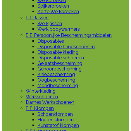
Werkbroeken
Spijkerbroeken
Korte Werkbroeken


Jassen
Werkjassen
Werk bodywarmers


Persoonlijke Beschermingsmiddelen
Disposables
Disposable handschoenen
Disposable kleding
Disposable schoenen
Gelaatsbescherming
Gehoorbescherming
Kniebescherming
Oogbescherming
Mondbescherming
Winterkleding
Werkschoenen
Dames Werkschoenen


Klompen
Schoenklompen
Houten klompen
Kunststof klompen