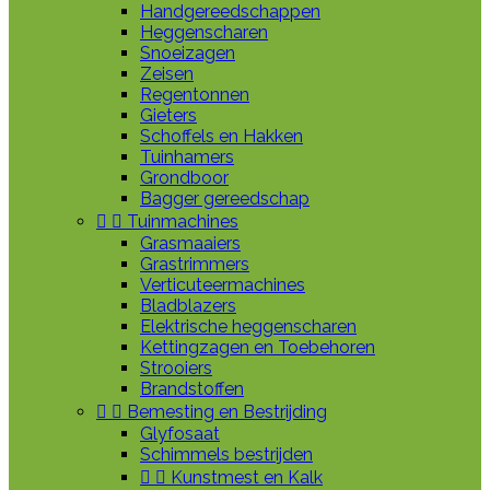
Handgereedschappen
Heggenscharen
Snoeizagen
Zeisen
Regentonnen
Gieters
Schoffels en Hakken
Tuinhamers
Grondboor
Bagger gereedschap


Tuinmachines
Grasmaaiers
Grastrimmers
Verticuteermachines
Bladblazers
Elektrische heggenscharen
Kettingzagen en Toebehoren
Strooiers
Brandstoffen


Bemesting en Bestrijding
Glyfosaat
Schimmels bestrijden


Kunstmest en Kalk