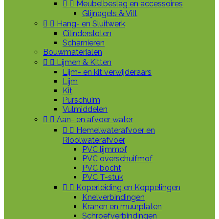


Meubelbeslag en accessoires
Glijnagels & Vilt


Hang- en Sluitwerk
Cilindersloten
Scharnieren
Bouwmaterialen


Lijmen & Kitten
Lijm- en kit verwijderaars
Lijm
Kit
Purschuim
Vulmiddelen


Aan- en afvoer water


Hemelwaterafvoer en
Rioolwaterafvoer
PVC lijmmof
PVC overschuifmof
PVC bocht
PVC T-stuk


Koperleiding en Koppelingen
Knelverbindingen
Kranen en muurplaten
Schroefverbindingen