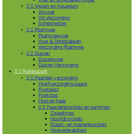


Vissen en Aquarium
Visvoer
Vis Verzorging
Schepnetten


Pluimvee
Pluimveevoer
Voer & Drinkbakken
Verzorging Pluimvee


Duiven
Duivenvoer
Duiven Verzorging


Ruitersport


Paarden verzorging
Hoefverzorging paard
Poetskist
Poetstas
Huid en haar


Paardenborstels en kammen
Zweetmes
Hoofdborstels
Staart- en manenborstels
Hoevenkrabbers