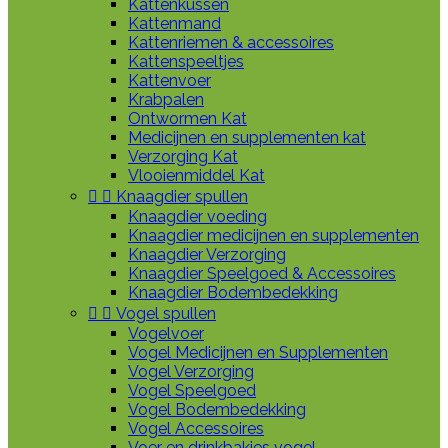
Kattenkussen
Kattenmand
Kattenriemen & accessoires
Kattenspeeltjes
Kattenvoer
Krabpalen
Ontwormen Kat
Medicijnen en supplementen kat
Verzorging Kat
Vlooienmiddel Kat


Knaagdier spullen
Knaagdier voeding
Knaagdier medicijnen en supplementen
Knaagdier Verzorging
Knaagdier Speelgoed & Accessoires
Knaagdier Bodembedekking


Vogel spullen
Vogelvoer
Vogel Medicijnen en Supplementen
Vogel Verzorging
Vogel Speelgoed
Vogel Bodembedekking
Vogel Accessoires
Voer en drinkbakjes vogel