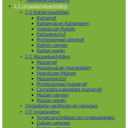
Teekwerende kleding


Ongediertebestrijding


Ratten bestrijden
Rattengif
Rattenval en Rattenklem
Voerdozen Ratten
Rattenlokstof
Professioneel rattengif
Ratten vangen
Ratten weren


Muizenbestrijding
Muizengif
Muizenval en muizenklem
Voerdozen Muizen
Muizenlokstof
Professioneel muizengif
Complete pakketten muizengif
Muizen vangen
Muizen weren
Ongedierte verdrijvers en verjagers


Vogelwering
Vogelverschrikkers en vogelverjagers
Duiven verjagen