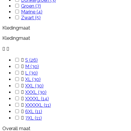
Donkergroen
(3)
Groen
(7)
Marine
(4)
Zwart
(5)
Kledingmaat
Kledingmaat



S
(26)

M
(30)

L
(30)

XL
(30)

XXL
(30)

XXXL
(30)

XXXXL
(14)

XXXXXL
(11)

6XL
(11)

7XL
(11)
Overall maat