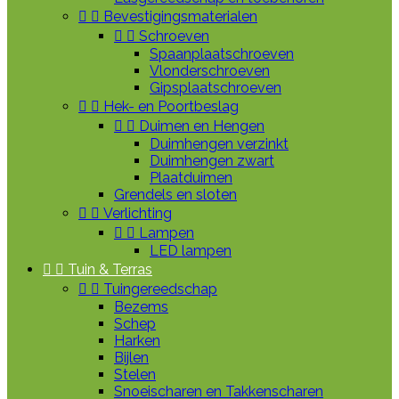


Bevestigingsmaterialen


Schroeven
Spaanplaatschroeven
Vlonderschroeven
Gipsplaatschroeven


Hek- en Poortbeslag


Duimen en Hengen
Duimhengen verzinkt
Duimhengen zwart
Plaatduimen
Grendels en sloten


Verlichting


Lampen
LED lampen


Tuin & Terras


Tuingereedschap
Bezems
Schep
Harken
Bijlen
Stelen
Snoeischaren en Takkenscharen