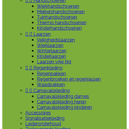


Handschoenen
Werkhandschoenen
Melkershandschoenen
Tuinhandschoenen
Thermo handschoenen
Kinderhandschoenen


Laarzen
Veiligheidslaarzen
Werklaarzen
Winterlaarzen
Kinderlaarzen
Laarzen vrije tijd


Regenkleding
Regenpakken
Regenbroeken en regenjassen
Waadpakken


Carnavalskleding
Carnavalskleding dames
Carnavalskleding heren
Carnavalskleding kinderen
Accessoires
Signalisatiekleding
Lederonderhoud