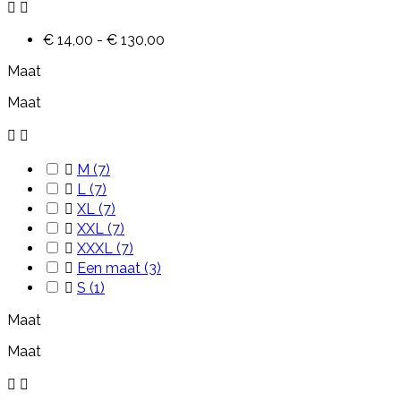


€ 14,00 - € 130,00
Maat
Maat



M
(7)

L
(7)

XL
(7)

XXL
(7)

XXXL
(7)

Een maat
(3)

S
(1)
Maat
Maat

