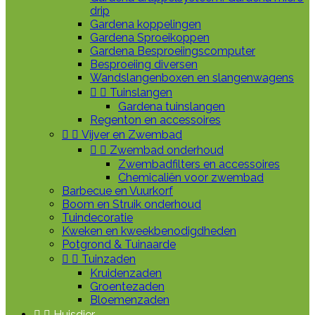
drip
Gardena koppelingen
Gardena Sproeikoppen
Gardena Besproeiingscomputer
Besproeiing diversen
Wandslangenboxen en slangenwagens


Tuinslangen
Gardena tuinslangen
Regenton en accessoires


Vijver en Zwembad


Zwembad onderhoud
Zwembadfilters en accessoires
Chemicaliën voor zwembad
Barbecue en Vuurkorf
Boom en Struik onderhoud
Tuindecoratie
Kweken en kweekbenodigdheden
Potgrond & Tuinaarde


Tuinzaden
Kruidenzaden
Groentezaden
Bloemenzaden


Huisdier