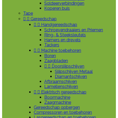
Soldeerverbindingen
Koperen buis
Tape


Gereedschap


Handgereedschap
Schroevendraaiers en Priemen
Ring- & Steeksleutels
Hamers en drevels
Tackers


Machine toebehoren
Boren
Zaagbladen


Doorslijpschijven
Slijpschijven Metaal
Diamantschijven
Afbraamschijven
Lamellenschijven


Elektrisch gereedschap
Boormachine
Zaagmachine
Gereedschap opbergen
Compressoren en toebehoren
Lasgereedschap en toebehoren