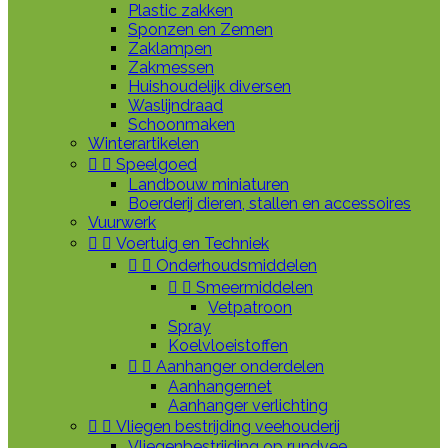
Plastic zakken
Sponzen en Zemen
Zaklampen
Zakmessen
Huishoudelijk diversen
Waslijndraad
Schoonmaken
Winterartikelen


Speelgoed
Landbouw miniaturen
Boerderij dieren, stallen en accessoires
Vuurwerk


Voertuig en Techniek


Onderhoudsmiddelen


Smeermiddelen
Vetpatroon
Spray
Koelvloeistoffen


Aanhanger onderdelen
Aanhangernet
Aanhanger verlichting


Vliegen bestrijding veehouderij
Vliegenbestrijding op rundvee