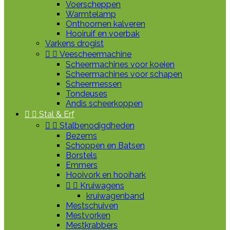
Voerscheppen
Warmtelamp
Onthoornen kalveren
Hooiruif en voerbak
Varkens drogist


Veescheermachine
Scheermachines voor koeien
Scheermachines voor schapen
Scheermessen
Tondeuses
Andis scheerkoppen


Stal & Erf


Stalbenodigdheden
Bezems
Schoppen en Batsen
Borstels
Emmers
Hooivork en hooihark


Kruiwagens
kruiwagenband
Mestschuiven
Mestvorken
Mestkrabbers