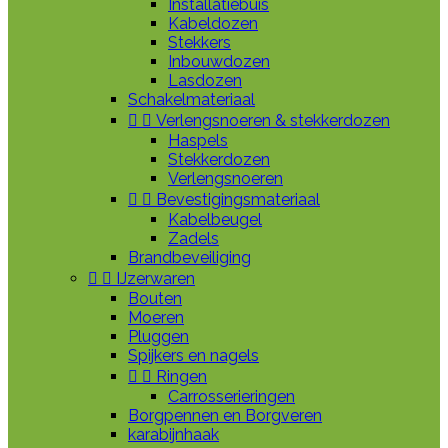
Installatiebuis
Kabeldozen
Stekkers
Inbouwdozen
Lasdozen
Schakelmateriaal


Verlengsnoeren & stekkerdozen
Haspels
Stekkerdozen
Verlengsnoeren


Bevestigingsmateriaal
Kabelbeugel
Zadels
Brandbeveiliging


IJzerwaren
Bouten
Moeren
Pluggen
Spijkers en nagels


Ringen
Carrosserieringen
Borgpennen en Borgveren
karabijnhaak