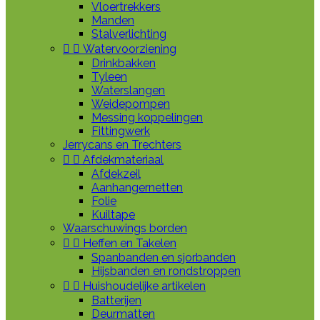
Vloertrekkers
Manden
Stalverlichting


Watervoorziening
Drinkbakken
Tyleen
Waterslangen
Weidepompen
Messing koppelingen
Fittingwerk
Jerrycans en Trechters


Afdekmateriaal
Afdekzeil
Aanhangernetten
Folie
Kuiltape
Waarschuwings borden


Heffen en Takelen
Spanbanden en sjorbanden
Hijsbanden en rondstroppen


Huishoudelijke artikelen
Batterijen
Deurmatten