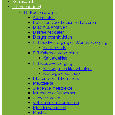
Kennisbank


Veehouderij


Koeien drogist
Ademhalen
Bolussen voor koeien en kalveren
Dracht & Afkalven
Diarree Middelen
Diergeneesmiddelen


Huidverzorging en Wondverzorging
Koeborstels


Kalveren verzorging
Kalverdekjes


Klauwverzorging
Klauwlijm en klauwblokjes
Klauwgereedschap
Likstenen en Likemmers
Melkziekte
Slepende melkziekte
Mineralen en Vitaminen
Uierverzorging
Veterinaire Instrumenten
Injectiematerialen
Mastitis