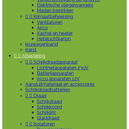
Elektrische vliegenvangers
Maden bestrijden


Klimaatbeheersing
Ventilatoren
Airco
Kachel en heater
Heteluchtkanon
kruiwagenband
Kerst


Afrastering


Schrikdraadapparaat
Lichtnetapparaten 230V
Batterijapparaten
Accu apparaten 12V
Aansluitmateriaal en accessoires
Schrikdraadbatterijen


Draad
Schrikdraad
Schrikkoord
Schriklint
Gladdraad


Isolatoren