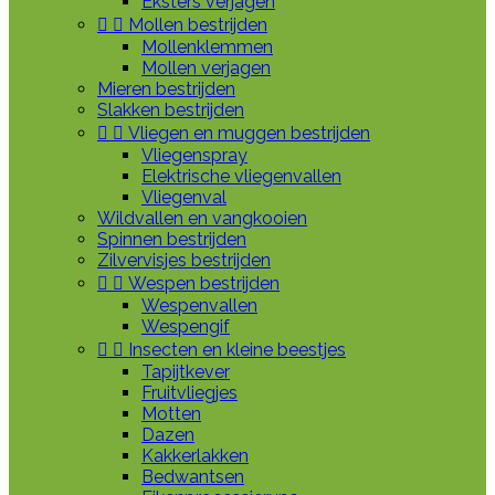
Eksters verjagen


Mollen bestrijden
Mollenklemmen
Mollen verjagen
Mieren bestrijden
Slakken bestrijden


Vliegen en muggen bestrijden
Vliegenspray
Elektrische vliegenvallen
Vliegenval
Wildvallen en vangkooien
Spinnen bestrijden
Zilvervisjes bestrijden


Wespen bestrijden
Wespenvallen
Wespengif


Insecten en kleine beestjes
Tapijtkever
Fruitvliegjes
Motten
Dazen
Kakkerlakken
Bedwantsen