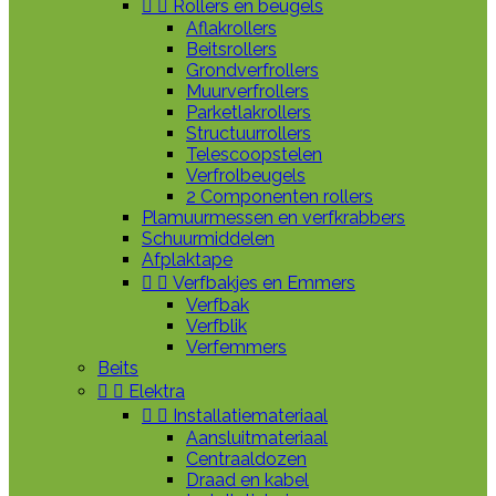


Rollers en beugels
Aflakrollers
Beitsrollers
Grondverfrollers
Muurverfrollers
Parketlakrollers
Structuurrollers
Telescoopstelen
Verfrolbeugels
2 Componenten rollers
Plamuurmessen en verfkrabbers
Schuurmiddelen
Afplaktape


Verfbakjes en Emmers
Verfbak
Verfblik
Verfemmers
Beits


Elektra


Installatiemateriaal
Aansluitmateriaal
Centraaldozen
Draad en kabel