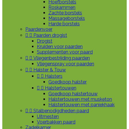
Hoefborstels
Roskammen
Zachte borstels
Massageborstels
Harde borstels
Paardenvoer


Paarden drogist
Drogist
Kruiden voor paarden
Supplementen voor paard


Vliegenbestrijding paarden
Vliegenspray voor paarden


Halster & Touw


Halsters
Goedkoop halster


Halstertouwen
Goedkoop halstertouw
Halstertouwen met musketon
Halstertouwen met paniekhaak


Stalbenodigdheden paard
Uitmesten
Voerbakken paard
Zadelkamer