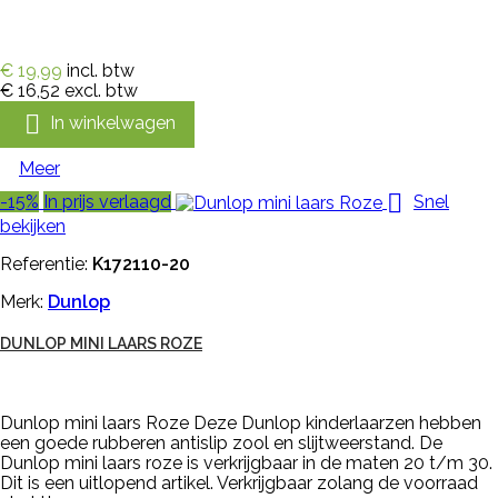
€ 19,99
incl. btw
€ 16,52
excl. btw

In winkelwagen
Meer

-15%
In prijs verlaagd
Snel
bekijken
Referentie:
K172110-20
Merk:
Dunlop
DUNLOP MINI LAARS ROZE
Dunlop mini laars Roze Deze Dunlop kinderlaarzen hebben
een goede rubberen antislip zool en slijtweerstand. De
Dunlop mini laars roze is verkrijgbaar in de maten 20 t/m 30.
Dit is een uitlopend artikel. Verkrijgbaar zolang de voorraad