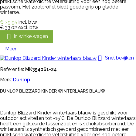
praktische waterdichte vetersluiting voor een nog betere
pasvorm. Het zoolprofiel biedt goede grip op gladde
winterse...
€ 39,95
incl. btw
€ 33,02
excl. btw

In winkelwagen
Meer

Snel bekijken
Referentie:
MK354061-24
Merk:
Dunlop
DUNLOP BLIZZARD KINDER WINTERLAARS BLAUW
Dunlop Blizzard Kinder winterlaars blauw is geschikt voor
outdoor activiteiten tot -15°C. De Dunlop Blizzard winterlaars
heeft een gekleurde tussenzool en is schokabsorberend. De
winterlaars is synthetisch gevoerd gecombineerd met een
praktische waterdichte vetersluiting voor een nog betere