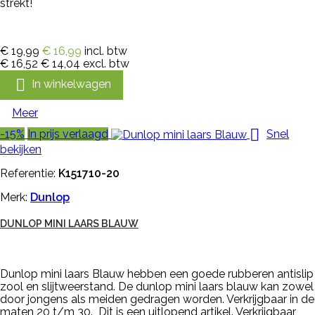
strekt!
€ 19,99
€ 16,99
incl. btw
€ 16,52
€ 14,04
excl. btw

In winkelwagen
Meer

-15%
In prijs verlaagd
Snel
bekijken
Referentie:
K151710-20
Merk:
Dunlop
DUNLOP MINI LAARS BLAUW
Dunlop mini laars Blauw hebben een goede rubberen antislip
zool en slijtweerstand. De dunlop mini laars blauw kan zowel
door jongens als meiden gedragen worden. Verkrijgbaar in de
maten 20 t/m 30. Dit is een uitlopend artikel. Verkrijgbaar