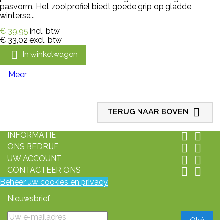
pasvorm. Het zoolprofiel biedt goede grip op gladde
winterse...
€ 39,95
incl. btw
€ 33,02
excl. btw

In winkelwagen
Meer

TERUG NAAR BOVEN
INFORMATIE


ONS BEDRIJF


UW ACCOUNT


CONTACTEER ONS


Beheer uw cookies en privacy
Nieuwsbrief