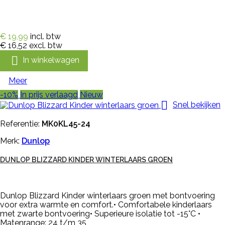
€ 19,99
incl. btw
€ 16,52
excl. btw

In winkelwagen
Meer
-10%
In prijs verlaagd
Nieuw

Snel bekijken
Referentie:
MK0KL45-24
Merk:
Dunlop
DUNLOP BLIZZARD KINDER WINTERLAARS GROEN
Dunlop Blizzard Kinder winterlaars groen met bontvoering
voor extra warmte en comfort.• Comfortabele kinderlaars
met zwarte bontvoering• Superieure isolatie tot -15°C •
Matenrange: 24 t/m 35