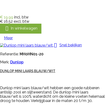
€ 19,99
incl. btw
€ 16,52
excl. btw

In winkelwagen
Meer

Snel bekijken
Referentie:
MH0HN01-20
Merk:
Dunlop
DUNLOP MINI LAARS BLAUW/WIT
Dunlop mini laars blauw/wit hebben een goede rubberen
antislip zool en slijtweerstand. De dunlop mini laars
blauw/wit is 100% waterdicht om de kleine voeten helemaal
droog te houden. Verkrijgbaar in de maten 20 t/m 30.