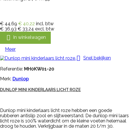
€ 44,69
€ 40,22
incl. btw
€ 36,93
€ 33,24
excl. btw

In winkelwagen
Meer

Snel bekijken
Referentie:
MH0KW01-20
Merk:
Dunlop
DUNLOP MINI KINDERLAARS LICHT ROZE
Dunlop mini kinderlaars licht roze hebben een goede
rubberen antislip zool en slijtweerstand. De dunlop mini laars
licht roze is 100% waterdicht om de kleine voeten helemaal
droog te houden. Verkrijgbaar in de maten 20 t/m 30.