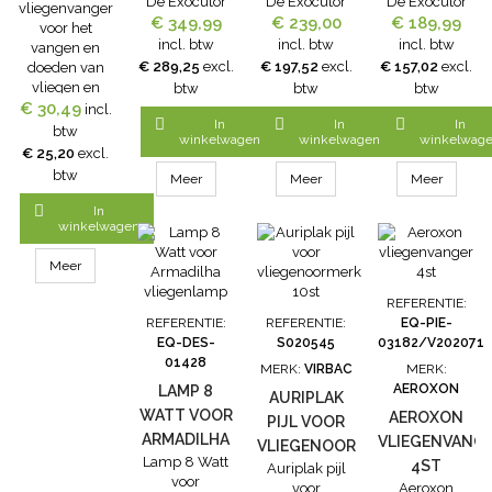
De Exocutor
De Exocutor
De Exocutor
vliegenvanger
€ 349,99
80 Watt
€ 239,00
40 Watt
€ 189,99
30 Watt
voor het
vliegenlamp
vliegenlamp
vliegenlamp
incl. btw
incl. btw
incl. btw
vangen en
gemaakt van
gemaakt van
gemaakt van
€ 289,25
excl.
€ 197,52
excl.
€ 157,02
excl.
doeden van
RVS voor het
RVS voor het
RVS voor het
vliegen en
btw
btw
btw
doeden van
doeden van
doeden van
€ 30,49
muggen.
incl.
vliegen en
vliegen en
vliegen en



In
In
In
De Knock Pest
btw
muggen.
winkelwagen
muggen.
winkelwagen
muggen.
winkelwag
Insectenlamp
€ 25,20
excl.
Vliegenlampen
Vliegenlampen
Vliegenlampen
5 Watt die uit
btw
Meer
met
Meer
met
Meer
met
alle richtingen
hoogspanningsroosters
hoogspanningsroosters
hoogspanningsro
(360°)

In
van het merk
van het merk
van het merk
insecten
winkelwagen
Exocutor
Exocutor
Exocutor
vangt. De
bestaan al
bestaan al
bestaan al
Knock Pest
Meer
meer dan 20
meer dan 20
meer dan 20
Insectenlamp
jaar en zijn
jaar en zijn
jaar en zijn
REFERENTIE:
5 Watt maakt
uitermate
uitermate
uitermate
REFERENTIE:
REFERENTIE:
EQ-PIE-
ook gebruik
degelijk en
degelijk en
degelijk en
EQ-DES-
S020545
03182/V202071
van speciaal
betrouwbaar.
betrouwbaar.
betrouwbaar.
01428
blauw ultra-
MERK:
VIRBAC
MERK:
De nieuwste
De nieuwste
De nieuwste
violet licht.
AEROXON
LAMP 8
generatie
AURIPLAK
generatie
generatie
Door deze
WATT VOOR
Exocutor
Exocutor
AEROXON
Exocutor
PIJL VOOR
unieke
vliegenlampen
vliegenlampen
vliegenlampen
ARMADILHA
VLIEGENVANG
combinatie is
VLIEGENOORMERK
zijn hierop
zijn hierop
zijn hierop
Lamp 8 Watt
de Knock Pest
VLIEGENLAMP
4ST
Auriplak pijl
10ST
geen...
geen...
geen...
voor
Insectenlamp
voor
Aeroxon