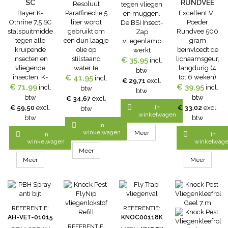
SC
RUNDVEE
Resoluut
tegen vliegen
Bayer K-
Paraffineolie 5
Excellent VL
en muggen.
STALSPUITMIDDEL
500 GRAM
Othrine 7,5 SC
liter wordt
Poeder
De BSI Insect-
stalspuitmiddel
gebruikt om
Rundvee 500
Zap
tegen alle
een dun laagje
gram
vliegenlamp
kruipende
olie op
beïnvloedt de
werkt
insecten en
stilstaand
lichaamsgeur,
luchtzuiverend
€ 35,95
incl.
vliegende
water te
langdurig (4
en produceert
btw
insecten. K-
€ 41,95
vormen.
tot 6 weken)
ook
incl.
€ 29,71
excl.
Othrine 7,5 SC
€ 71,99
Hierdoor wordt
€ 39,95
en vormt
koolstofdioxide,
incl.
incl.
btw
btw
heeft een
de
daardoor een
waardoor het
btw
btw
€ 34,67
excl.
lange
ontwikkeling
masker voor
muggen

In
€ 59,50
excl.
€ 33,02
excl.
btw
nawerking tot
van de in het
invloeden van
aantrekt. Deze
winkelwagen
btw
btw
wel 4 weken
water
buitenaf. VL
insectenlamp

In
en is geurloos.
aanwezige
Poeder kent
vangt buiten
winkelwagen
Meer


In
In
K-Othrine SC
muggenlarven
geen
en binnen
winkelwagen
winkelwag
7.5 is een
voorkomen
allergische
muggen.Eigenschappen
Meer
insecticide op
door fysieke
reacties en is
Het toestel
Meer
Meer
basis van de
blokkering van
zelfs veilig op
werkt
werkzame stof
de
wonden. VL
luchtzuiverend
deltamethrin
adembuis.Toepassingen:
poeder zit in
en produceert
dat verdund
Kruipruimtes
en handige
ook
moet worden
Kelders Putten
strooibus
koolstofdioxide,
REFERENTIE:
REFERENTIE:
en vervolgens
Bloempotten
Voordelen van
waardoor het
AH-VET-01015
KNOC00118K
toegepast door
Niet gebruiken
de VL Poeder: *
muggen
REFERENTIE: