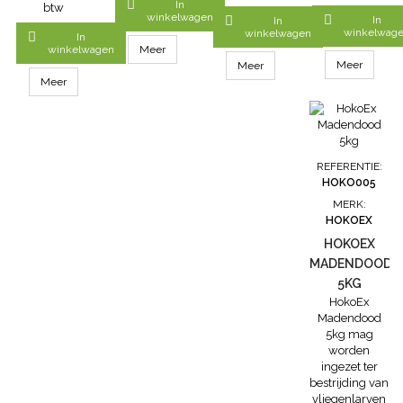
veehouderijbedrijven
of sprenkelen
Vliegenkleefrol
ter bestrijding

In
btw
of gebouwen.
met behulp
Geel 7 m
van
winkelwagen


In
In
De a.s Fly
van een gieter
vangt u 2 maal
vliegenlarven
winkelwag
winkelwagen

In
Catcher XL is
na verdunning
zoveel vliegen.
in mest,
winkelwagen
Meer
onweerstaanbaar
met water. Met
De
strooisel,
Meer
Meer
voor vliegen.
250 gram kan
vliegenkleefrol
fecaliën en
Meer
De lokstof is op
men 10m2
met gele kleur
gierputten of
basis van
behandelen.
Vliegenkleefrol
vloeibare
natuurlijke
Behandeling
met een
mest.HokoEx
gist, eipoeder
om de 4 tot 8
kleefoppervlak
mag
en fructose
weken
van maar liefst
binnenshuis
REFERENTIE:
suiker en
herhalen.
42.000
worden
HOKO005
bevat geen
Mogelijk om
cm2! FormaatLengte:
gebruikt in
MERK:
schadelijke
dit product te
5 mBreedte: 15
dierenverblijven
HOKOEX
stoffen. Tevens
gebruiken in
cmKleefoppervlak:
van de
geschikt voor
aanwezigheid...
7.500 cm2...
HOKOEX
volgende
gebruik op...
dieren op
MADENDOOD
plaatsen waar
5KG
mest...
HokoEx
Madendood
5kg mag
worden
ingezet ter
bestrijding van
vliegenlarven