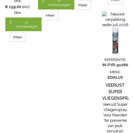

btw
In
welke als
onrust bij uw
Larven van
vliegenmepper
winkelwagen
Meer
€ 159,00
excl.
strijkmiddel
vee. Veerust
muggen en
voorkomt
btw
wordt
zorgt ervoor
vliegen komen
vieze vlekken
Meer
aangebracht
dat vliegen op
op deze
van

In
op speciale
afstand
manier niet uit.
platgeslagen
winkelwagen
strijkplaten of
blijven.
Ook voor het
insecten. Dit
op stukken
Veerust is een
niet uit laten
komt omdat
Meer
hout. Twenty
vliegenspray
komen van
de insecten
One is een
voor de
eieren is
geëlektrocuteerd
wateroplosbaar
bestrijding van
Paraffine olie
worden en dus
poeder op
vliegen op
geschikt. U
heel blijven.
REFERENTIE:
basis van 10%
rundvee en
hoeft het ei...
Zo gebruikt u
IN-PYR-91080
Azamethiphos.
paarden.
de HG...
MERK:
Het product
Veerust is ook
EDIALUX
wordt...
te gebruiken
als
VEERUST
vliegenspray
SUPER
in melkstal en
VLIEGENSPRAY
verblijfplaatsen
Veerust Super
VOOR
van vee....
Vliegenspray
PAARDEN
Voor Paarden
Ter preventie
van jeuk,
onrust en