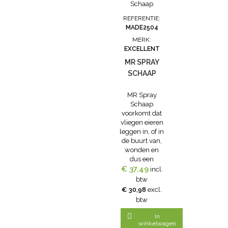
worden
hoge
insecten en
aangesloten
levensduur.
heeft een
REFERENTIE:
op een
De behuizing
werkingsduur
MADE2504
stopcontact•
van mat,
van 1-2 dagen.
Met
MERK:
kwalitatief
Veerust wordt
geïntegreerde,
EXCELLENT
hoogwaardig
ook veel
afneembaar
roestvast staal,
gebruikt bij
MR SPRAY
opvangbak• In
is goed schoon
paarden.
SCHAAP
hittebestendige...
te maken en
Gebruiksaanwijzin
houdt
MR Spray
jarenlang
Schaap
haar...
voorkomt dat
vliegen eieren
leggen in, of in
de buurt van,
wonden en
dus een
€ 37,49
maden
incl.
besmetting.
btw
MR Spray
€ 30,98
excl.
Schaap ook
btw
wel Maden
Repel Spray

In
Schaap
winkelwagen