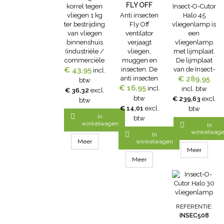
FLY OFF
korrel tegen
Insect-O-Cutor
VLIEGENLAMP
eenvoudig
VLIEGEN 1
vliegen 1 kg
Anti insecten
Halo 45
VENTILATOR
en...
KG
ter bestrijding
Fly Off
vliegenlamp is
van vliegen
ventilator
een
binnenshuis
verjaagt
vliegenlamp
(industriële /
vliegen,
met lijmplaat.
commerciële
muggen en
De lijmplaat
€ 43,95
gebouwen,
insecten. De
van de Insect-
incl.
huishoudens /
anti insecten
O-Cutor Halo
€ 289,95
btw
privéruimtes,
€ 16,95
Fly Off
45
incl.
incl. btw
€ 36,32
excl.
openbare
ventilator is
vliegenlamp is
btw
€ 239,63
excl.
btw
ruimtes).Dosis:
ideaal voor op
zeer
€ 14,01
excl.
btw
te gebruiken
tafel tijdens
eenvoudig en

In
btw
als lokaas in
het eten.
snel via de
winkelwagen

In
ondiepe
Lekker buiten
zijkant in het
winkelwag

In
schoteltjes:
eten in de
apparaat te
Meer
winkelwagen
200 g per 100
zomer zonder
schuiven. De
Meer
m².Of als
vliegen op uw
Insect-O-Cutor
Meer
strijkmiddel:
eten is weer
Halo 45
200 g lokaas
mogelijk
vliegenlamp
mengen met
dankzij deze
kan zowel
150 ml water
ventilator.
verticaal als
tot een
Eigenschappen:-
horizontaal
REFERENTIE:
vloeibare
Werkt op 2 AA
bevestigd
INSEC508
pasta en gele
batterijen (niet
worden of