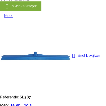

In winkelwagen
Meer

Snel bekijken
Referentie:
SL387
Merk:
Talen Tools