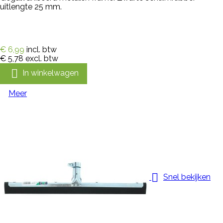
uitlengte 25 mm.
€ 6,99
incl. btw
€ 5,78
excl. btw

In winkelwagen
Meer

Snel bekijken