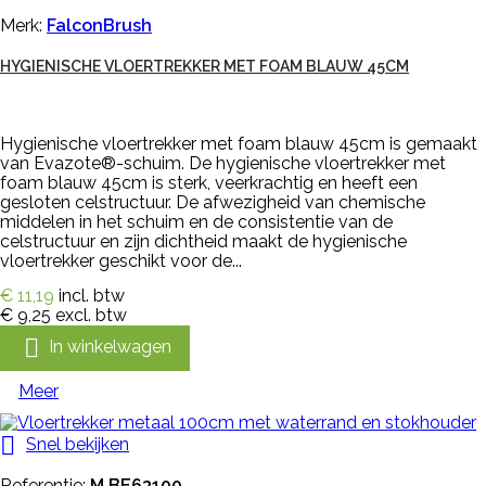
Merk:
FalconBrush
HYGIENISCHE VLOERTREKKER MET FOAM BLAUW 45CM
Hygienische vloertrekker met foam blauw 45cm is gemaakt
van Evazote®-schuim. De hygienische vloertrekker met
foam blauw 45cm is sterk, veerkrachtig en heeft een
gesloten celstructuur. De afwezigheid van chemische
middelen in het schuim en de consistentie van de
celstructuur en zijn dichtheid maakt de hygienische
vloertrekker geschikt voor de...
€ 11,19
incl. btw
€ 9,25
excl. btw

In winkelwagen
Meer

Snel bekijken
Referentie:
M BE63100