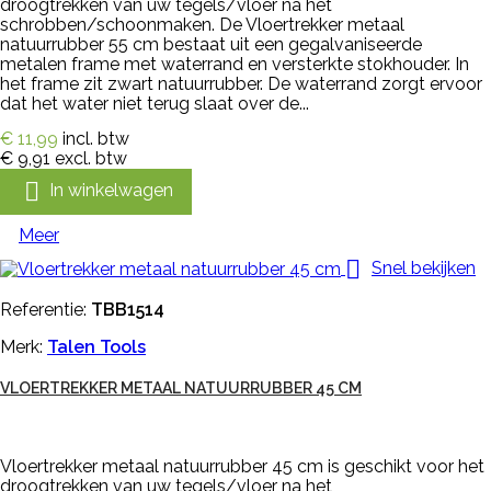
droogtrekken van uw tegels/vloer na het
schrobben/schoonmaken. De Vloertrekker metaal
natuurrubber 55 cm bestaat uit een gegalvaniseerde
metalen frame met waterrand en versterkte stokhouder. In
het frame zit zwart natuurrubber. De waterrand zorgt ervoor
dat het water niet terug slaat over de...
€ 11,99
incl. btw
€ 9,91
excl. btw

In winkelwagen
Meer

Snel bekijken
Referentie:
TBB1514
Merk:
Talen Tools
VLOERTREKKER METAAL NATUURRUBBER 45 CM
Vloertrekker metaal natuurrubber 45 cm is geschikt voor het
droogtrekken van uw tegels/vloer na het