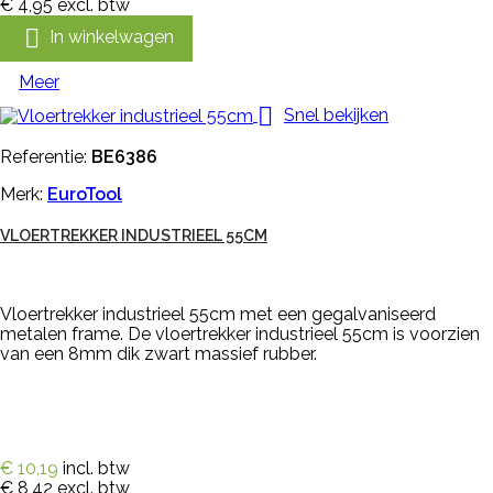
€ 4,95
excl. btw

In winkelwagen
Meer

Snel bekijken
Referentie:
BE6386
Merk:
EuroTool
VLOERTREKKER INDUSTRIEEL 55CM
Vloertrekker industrieel 55cm met een gegalvaniseerd
metalen frame. De vloertrekker industrieel 55cm is voorzien
van een 8mm dik zwart massief rubber.
€ 10,19
incl. btw
€ 8,42
excl. btw