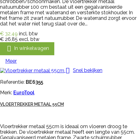
schrobben/schoonmaken. De Vloertrekker metaal
natuurrubber 100 cm bestaat uit een gegalvaniseerde
metalen frame met waterrand en versterkte stokhouder. In
het frame zit zwart natuurrubber. De waterrand zorgt ervoor
dat het water niet terug slaat over de...
€ 32,49
incl. btw
€ 26,85
excl. btw

In winkelwagen
Meer

Snel bekijken
Referentie:
BE6355
Merk:
EuroTool
VLOERTREKKER METAAL 55CM
Vloertrekker metaal 55cm is ideaal om vloeren droog te
trekken. De vloertrekker metaal heeft een lengte van 55cm.
Gegalvaniseerd metalen frame. Zwarte schuimrubber