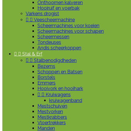
Onthoornen kalveren
Hooiruif en voerbak
Varkens drogist


Veescheermachine
Scheermachines voor koeien
Scheermachines voor schapen
Scheermessen
Tondeuses
Andis scheerkoppen


Stal & Erf


Stalbenodigdheden
Bezems
Schoppen en Batsen
Borstels
Emmers
Hooivork en hooihark


Kruiwagens
kruiwagenband
Mestschuiven
Mestvorken
Mestkrabbers
Vloertrekkers
Manden