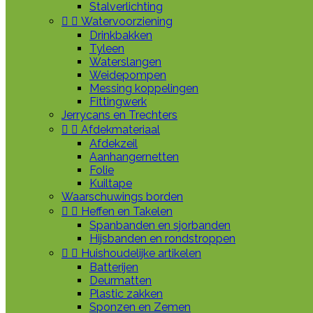
Stalverlichting


Watervoorziening
Drinkbakken
Tyleen
Waterslangen
Weidepompen
Messing koppelingen
Fittingwerk
Jerrycans en Trechters


Afdekmateriaal
Afdekzeil
Aanhangernetten
Folie
Kuiltape
Waarschuwings borden


Heffen en Takelen
Spanbanden en sjorbanden
Hijsbanden en rondstroppen


Huishoudelijke artikelen
Batterijen
Deurmatten
Plastic zakken
Sponzen en Zemen