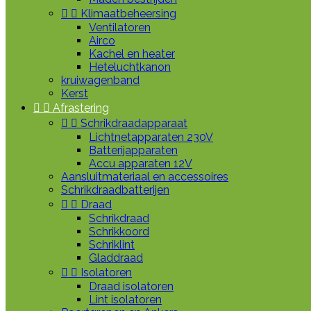


Klimaatbeheersing
Ventilatoren
Airco
Kachel en heater
Heteluchtkanon
kruiwagenband
Kerst


Afrastering


Schrikdraadapparaat
Lichtnetapparaten 230V
Batterijapparaten
Accu apparaten 12V
Aansluitmateriaal en accessoires
Schrikdraadbatterijen


Draad
Schrikdraad
Schrikkoord
Schriklint
Gladdraad


Isolatoren
Draad isolatoren
Lint isolatoren