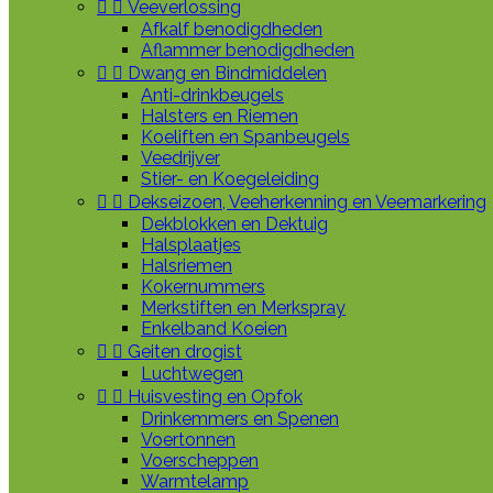


Veeverlossing
Afkalf benodigdheden
Aflammer benodigdheden


Dwang en Bindmiddelen
Anti-drinkbeugels
Halsters en Riemen
Koeliften en Spanbeugels
Veedrijver
Stier- en Koegeleiding


Dekseizoen, Veeherkenning en Veemarkering
Dekblokken en Dektuig
Halsplaatjes
Halsriemen
Kokernummers
Merkstiften en Merkspray
Enkelband Koeien


Geiten drogist
Luchtwegen


Huisvesting en Opfok
Drinkemmers en Spenen
Voertonnen
Voerscheppen
Warmtelamp