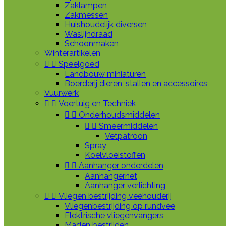
Zaklampen
Zakmessen
Huishoudelijk diversen
Waslijndraad
Schoonmaken
Winterartikelen


Speelgoed
Landbouw miniaturen
Boerderij dieren, stallen en accessoires
Vuurwerk


Voertuig en Techniek


Onderhoudsmiddelen


Smeermiddelen
Vetpatroon
Spray
Koelvloeistoffen


Aanhanger onderdelen
Aanhangernet
Aanhanger verlichting


Vliegen bestrijding veehouderij
Vliegenbestrijding op rundvee
Elektrische vliegenvangers
Maden bestrijden