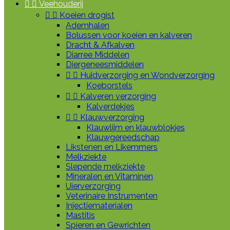


Veehouderij


Koeien drogist
Ademhalen
Bolussen voor koeien en kalveren
Dracht & Afkalven
Diarree Middelen
Diergeneesmiddelen


Huidverzorging en Wondverzorging
Koeborstels


Kalveren verzorging
Kalverdekjes


Klauwverzorging
Klauwlijm en klauwblokjes
Klauwgereedschap
Likstenen en Likemmers
Melkziekte
Slepende melkziekte
Mineralen en Vitaminen
Uierverzorging
Veterinaire Instrumenten
Injectiematerialen
Mastitis
Spieren en Gewrichten