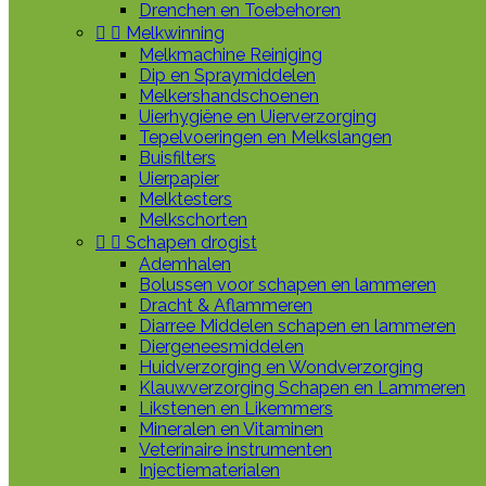
Drenchen en Toebehoren


Melkwinning
Melkmachine Reiniging
Dip en Spraymiddelen
Melkershandschoenen
Uierhygiëne en Uierverzorging
Tepelvoeringen en Melkslangen
Buisfilters
Uierpapier
Melktesters
Melkschorten


Schapen drogist
Ademhalen
Bolussen voor schapen en lammeren
Dracht & Aflammeren
Diarree Middelen schapen en lammeren
Diergeneesmiddelen
Huidverzorging en Wondverzorging
Klauwverzorging Schapen en Lammeren
Likstenen en Likemmers
Mineralen en Vitaminen
Veterinaire instrumenten
Injectiematerialen