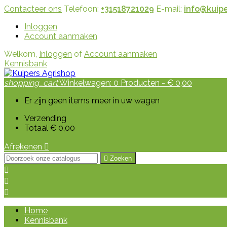
Contacteer ons
Telefoon:
+31518721029
E-mail:
info@kuipe
Inloggen
Account aanmaken
Welkom,
Inloggen
of
Account aanmaken
Kennisbank
shopping_cart
Winkelwagen:
0
Producten - € 0,00
Er zijn geen items meer in uw wagen
Verzending
Totaal
€ 0,00
Afrekenen


Zoeken



Home
Kennisbank