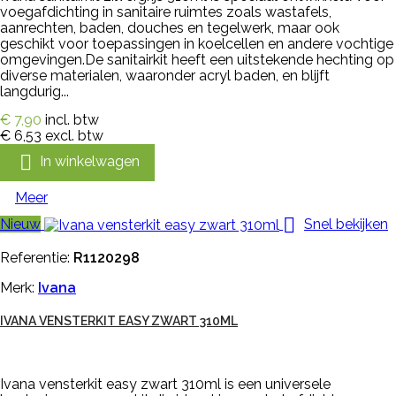
voegafdichting in sanitaire ruimtes zoals wastafels,
aanrechten, baden, douches en tegelwerk, maar ook
geschikt voor toepassingen in koelcellen en andere vochtige
omgevingen.De sanitairkit heeft een uitstekende hechting op
diverse materialen, waaronder acryl baden, en blijft
langdurig...
€ 7,90
incl. btw
€ 6,53
excl. btw

In winkelwagen
Meer

Nieuw
Snel bekijken
Referentie:
R1120298
Merk:
Ivana
IVANA VENSTERKIT EASY ZWART 310ML
Ivana vensterkit easy zwart 310ml is een universele