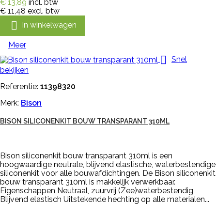
€ 13,89
incl. btw
€ 11,48
excl. btw

In winkelwagen
Meer

Snel
bekijken
Referentie:
11398320
Merk:
Bison
BISON SILICONENKIT BOUW TRANSPARANT 310ML
Bison siliconenkit bouw transparant 310ml is een
hoogwaardige neutrale, blijvend elastische, waterbestendige
siliconenkit voor alle bouwafdichtingen. De Bison siliconenkit
bouw transparant 310ml is makkelijk verwerkbaar.
Eigenschappen Neutraal, zuurvrij (Zee)waterbestendig
Blijvend elastisch Uitstekende hechting op alle materialen...