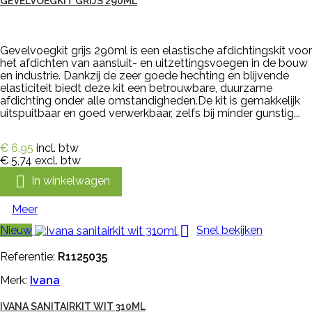
GEVELVOEGKIT GRIJS 290ML
Gevelvoegkit grijs 290ml is een elastische afdichtingskit voor
het afdichten van aansluit- en uitzettingsvoegen in de bouw
en industrie. Dankzij de zeer goede hechting en blijvende
elasticiteit biedt deze kit een betrouwbare, duurzame
afdichting onder alle omstandigheden.De kit is gemakkelijk
uitspuitbaar en goed verwerkbaar, zelfs bij minder gunstig...
€ 6,95
incl. btw
€ 5,74
excl. btw

In winkelwagen
Meer

Nieuw
Snel bekijken
Referentie:
R1125035
Merk:
Ivana
IVANA SANITAIRKIT WIT 310ML