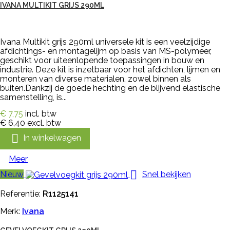
IVANA MULTIKIT GRIJS 290ML
Ivana Multikit grijs 290ml universele kit is een veelzijdige
afdichtings- en montagelijm op basis van MS-polymeer,
geschikt voor uiteenlopende toepassingen in bouw en
industrie. Deze kit is inzetbaar voor het afdichten, lijmen en
monteren van diverse materialen, zowel binnen als
buiten.Dankzij de goede hechting en de blijvend elastische
samenstelling, is...
€ 7,75
incl. btw
€ 6,40
excl. btw

In winkelwagen
Meer

Nieuw
Snel bekijken
Referentie:
R1125141
Merk:
Ivana