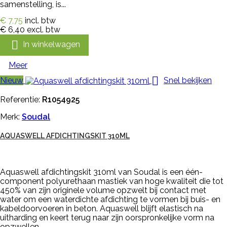
samenstelling, is...
€ 7,75
incl. btw
€ 6,40
excl. btw

In winkelwagen
Meer

Nieuw
Snel bekijken
Referentie:
R1054925
Merk:
Soudal
AQUASWELL AFDICHTINGSKIT 310ML
Aquaswell afdichtingskit 310ml van Soudal is een één-
component polyurethaan mastiek van hoge kwaliteit die tot
450% van zijn originele volume opzwelt bij contact met
water om een waterdichte afdichting te vormen bij buis- en
kabeldoorvoeren in beton. Aquaswell blijft elastisch na
uitharding en keert terug naar zijn oorspronkelijke vorm na
opzwellen....