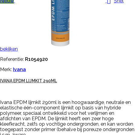

Nieuw
Snel
bekijken
Referentie:
R1054920
Merk:
Ivana
IVANA EPDM LIJMKIT 290ML
Ivana EPDM lijmkit 290ml is een hoogwaardige, neutrale en
elastische één-component lijmkit op basis van hybride
polymeer, speciaal ontwikkeld voor het verlijmen en
afdichten van EPDM. De lijmkit heeft een zeer hoge
kleefkracht, zelfs op vochtige ondergronden, en kan worden
toegepast zonder primer (behalve bij poreuze ondergronden
i.c.m. zware...