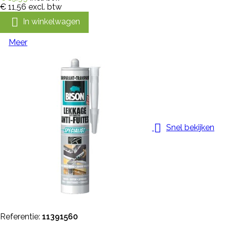
€ 11,56
excl. btw

In winkelwagen
Meer

Snel bekijken
Referentie:
11391560