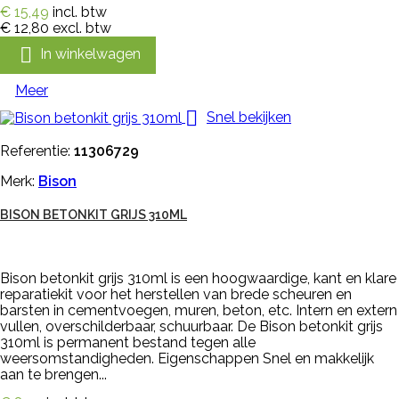
€ 15,49
incl. btw
€ 12,80
excl. btw

In winkelwagen
Meer

Snel bekijken
Referentie:
11306729
Merk:
Bison
BISON BETONKIT GRIJS 310ML
Bison betonkit grijs 310ml is een hoogwaardige, kant en klare
reparatiekit voor het herstellen van brede scheuren en
barsten in cementvoegen, muren, beton, etc. Intern en extern
vullen, overschilderbaar, schuurbaar. De Bison betonkit grijs
310ml is permanent bestand tegen alle
weersomstandigheden. Eigenschappen Snel en makkelijk
aan te brengen...