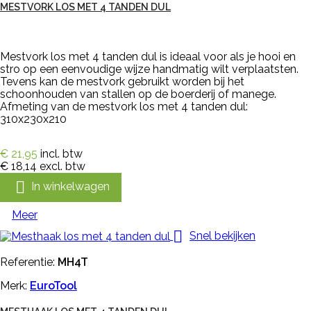
MESTVORK LOS MET 4 TANDEN DUL
Mestvork los met 4 tanden dul is ideaal voor als je hooi en
stro op een eenvoudige wijze handmatig wilt verplaatsten.
Tevens kan de mestvork gebruikt worden bij het
schoonhouden van stallen op de boerderij of manege.
Afmeting van de mestvork los met 4 tanden dul:
310x230x210
€ 21,95
incl. btw
€ 18,14
excl. btw

In winkelwagen
Meer

Snel bekijken
Referentie:
MH4T
Merk:
EuroTool