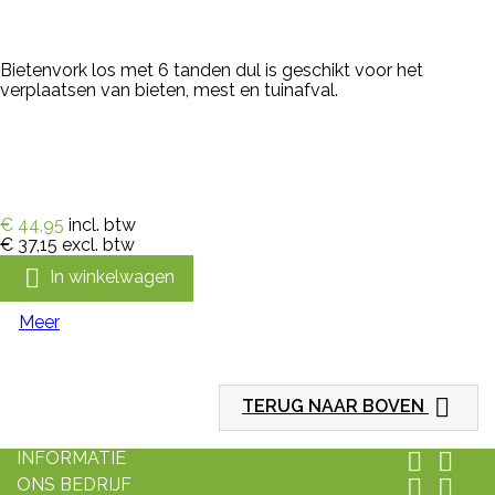
Bietenvork los met 6 tanden dul is geschikt voor het
verplaatsen van bieten, mest en tuinafval.
€ 44,95
incl. btw
€ 37,15
excl. btw

In winkelwagen
Meer

TERUG NAAR BOVEN
INFORMATIE


ONS BEDRIJF

