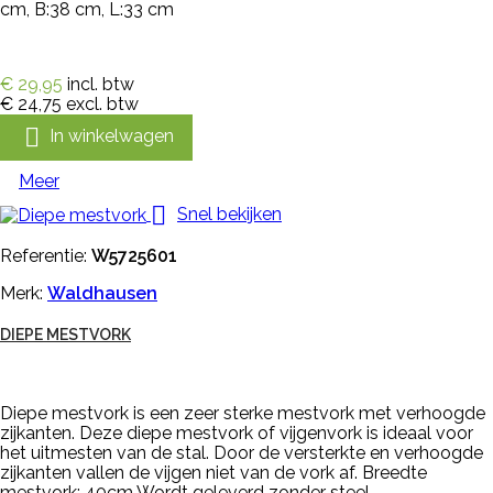
cm, B:38 cm, L:33 cm
€ 29,95
incl. btw
€ 24,75
excl. btw

In winkelwagen
Meer

Snel bekijken
Referentie:
W5725601
Merk:
Waldhausen
DIEPE MESTVORK
Diepe mestvork is een zeer sterke mestvork met verhoogde
zijkanten. Deze diepe mestvork of vijgenvork is ideaal voor
het uitmesten van de stal. Door de versterkte en verhoogde
zijkanten vallen de vijgen niet van de vork af. Breedte
mestvork: 40cm Wordt geleverd zonder steel