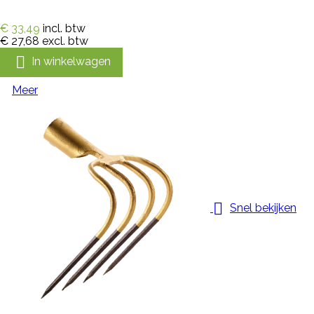
€ 33,49
incl. btw
€ 27,68
excl. btw

In winkelwagen
Meer

Snel bekijken