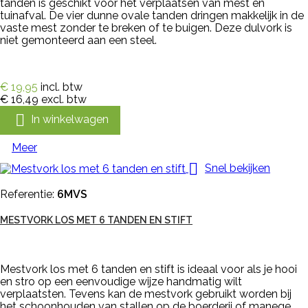
tanden is geschikt voor het verplaatsen van mest en
tuinafval. De vier dunne ovale tanden dringen makkelijk in de
vaste mest zonder te breken of te buigen. Deze dulvork is
niet gemonteerd aan een steel.
€ 19,95
incl. btw
€ 16,49
excl. btw

In winkelwagen
Meer

Snel bekijken
Referentie:
6MVS
MESTVORK LOS MET 6 TANDEN EN STIFT
Mestvork los met 6 tanden en stift is ideaal voor als je hooi
en stro op een eenvoudige wijze handmatig wilt
verplaatsten. Tevens kan de mestvork gebruikt worden bij
het schoonhouden van stallen op de boerderij of manege.