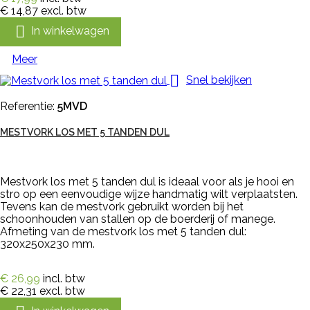
€ 14,87
excl. btw

In winkelwagen
Meer

Snel bekijken
Referentie:
5MVD
MESTVORK LOS MET 5 TANDEN DUL
Mestvork los met 5 tanden dul is ideaal voor als je hooi en
stro op een eenvoudige wijze handmatig wilt verplaatsten.
Tevens kan de mestvork gebruikt worden bij het
schoonhouden van stallen op de boerderij of manege.
Afmeting van de mestvork los met 5 tanden dul:
320x250x230 mm.
€ 26,99
incl. btw
€ 22,31
excl. btw