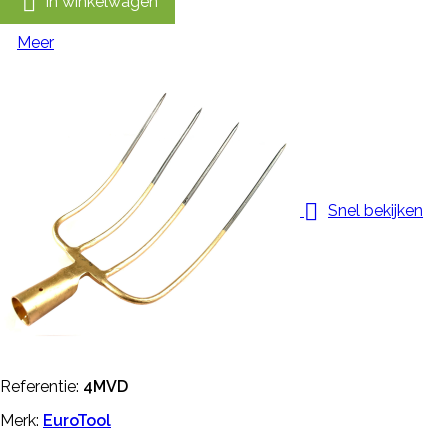

In winkelwagen
Meer

Snel bekijken
Referentie:
4MVD
Merk:
EuroTool