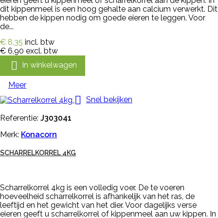
eieren geeft u kippenmeel of scharrelkorrel aan de kippen. In
dit kippenmeel is een hoog gehalte aan calcium verwerkt. Dit
hebben de kippen nodig om goede eieren te leggen. Voor
de...
€ 8,35
incl. btw
€ 6,90
excl. btw

In winkelwagen
Meer

Snel bekijken
Referentie:
J303041
Merk:
Konacorn
SCHARRELKORREL 4KG
Scharrelkorrel 4kg is een volledig voer. De te voeren
hoeveelheid scharrelkorrel is afhankelijk van het ras, de
leeftijd en het gewicht van het dier. Voor dagelijks verse
eieren geeft u scharrelkorrel of kippenmeel aan uw kippen. In