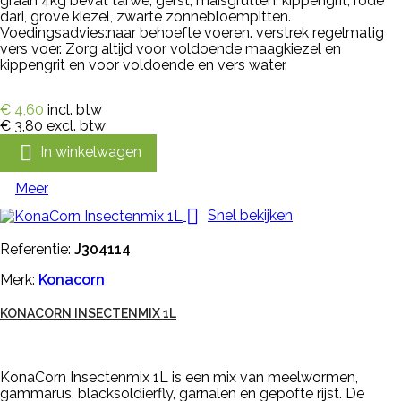
graan 4kg bevat tarwe, gerst, maisgrutten, kippengrit, rode
dari, grove kiezel, zwarte zonnebloempitten.
Voedingsadvies:naar behoefte voeren. verstrek regelmatig
vers voer. Zorg altijd voor voldoende maagkiezel en
kippengrit en voor voldoende en vers water.
€ 4,60
incl. btw
€ 3,80
excl. btw

In winkelwagen
Meer

Snel bekijken
Referentie:
J304114
Merk:
Konacorn
KONACORN INSECTENMIX 1L
KonaCorn Insectenmix 1L is een mix van meelwormen,
gammarus, blacksoldierfly, garnalen en gepofte rijst. De