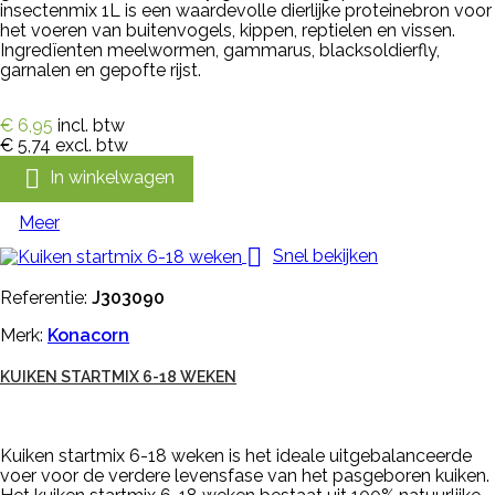
insectenmix 1L is een waardevolle dierlijke proteinebron voor
het voeren van buitenvogels, kippen, reptielen en vissen.
Ingredïenten meelwormen, gammarus, blacksoldierfly,
garnalen en gepofte rijst.
€ 6,95
incl. btw
€ 5,74
excl. btw

In winkelwagen
Meer

Snel bekijken
Referentie:
J303090
Merk:
Konacorn
KUIKEN STARTMIX 6-18 WEKEN
Kuiken startmix 6-18 weken is het ideale uitgebalanceerde
voer voor de verdere levensfase van het pasgeboren kuiken.