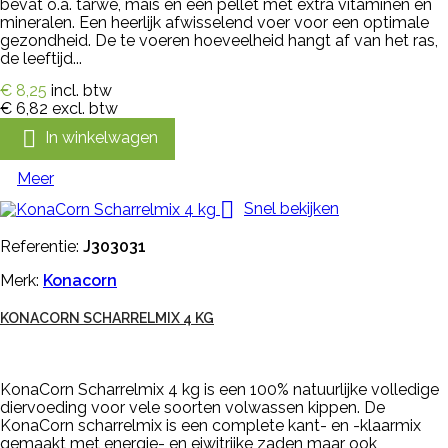
bevat o.a. tarwe, mais en een pellet met extra vitaminen en
mineralen. Een heerlijk afwisselend voer voor een optimale
gezondheid. De te voeren hoeveelheid hangt af van het ras,
de leeftijd...
€ 8,25
incl. btw
€ 6,82
excl. btw

In winkelwagen
Meer

Snel bekijken
Referentie:
J303031
Merk:
Konacorn
KONACORN SCHARRELMIX 4 KG
KonaCorn Scharrelmix 4 kg is een 100% natuurlijke volledige
diervoeding voor vele soorten volwassen kippen. De
KonaCorn scharrelmix is een complete kant- en -klaarmix
gemaakt met energie- en eiwitrijke zaden maar ook