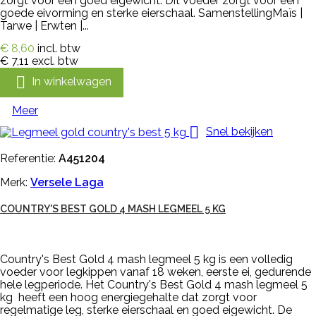
zorgt voor een goed eigewicht. Dit voeder zorgt voor een
goede eivorming en sterke eierschaal. SamenstellingMaïs |
Tarwe | Erwten |...
€ 8,60
incl. btw
€ 7,11
excl. btw

In winkelwagen
Meer

Snel bekijken
Referentie:
A451204
Merk:
Versele Laga
COUNTRY'S BEST GOLD 4 MASH LEGMEEL 5 KG
Country's Best Gold 4 mash legmeel 5 kg is een volledig
voeder voor legkippen vanaf 18 weken, eerste ei, gedurende
hele legperiode. Het Country's Best Gold 4 mash legmeel 5
kg heeft een hoog energiegehalte dat zorgt voor
regelmatige leg, sterke eierschaal en goed eigewicht. De