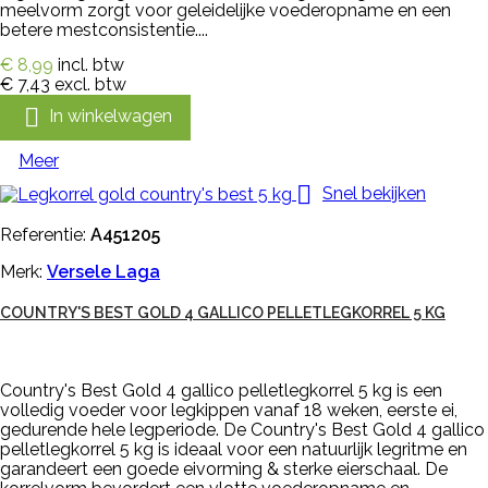
meelvorm zorgt voor geleidelijke voederopname en een
betere mestconsistentie....
€ 8,99
incl. btw
€ 7,43
excl. btw

In winkelwagen
Meer

Snel bekijken
Referentie:
A451205
Merk:
Versele Laga
COUNTRY'S BEST GOLD 4 GALLICO PELLETLEGKORREL 5 KG
Country's Best Gold 4 gallico pelletlegkorrel 5 kg is een
volledig voeder voor legkippen vanaf 18 weken, eerste ei,
gedurende hele legperiode. De Country's Best Gold 4 gallico
pelletlegkorrel 5 kg is ideaal voor een natuurlijk legritme en
garandeert een goede eivorming & sterke eierschaal. De