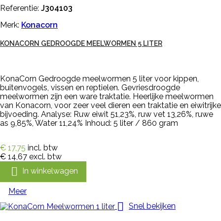
Referentie:
J304103
Merk:
Konacorn
KONACORN GEDROOGDE MEELWORMEN 5 LITER
KonaCorn Gedroogde meelwormen 5 liter voor kippen,
buitenvogels, vissen en reptielen. Gevriesdroogde
meelwormen zijn een ware traktatie. Heerlijke meelwormen
van Konacorn, voor zeer veel dieren een traktatie en eiwitrijke
bijvoeding. Analyse: Ruw eiwit 51,23%, ruw vet 13,26%, ruwe
as 9,85%, Water 11,24% Inhoud: 5 liter / 860 gram
€ 17,75
incl. btw
€ 14,67
excl. btw

In winkelwagen
Meer

Snel bekijken