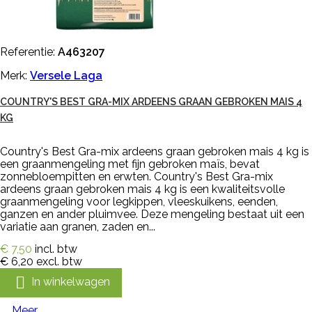
Referentie:
A463207
Merk:
Versele Laga
COUNTRY'S BEST GRA-MIX ARDEENS GRAAN GEBROKEN MAIS 4
KG
Country's Best Gra-mix ardeens graan gebroken mais 4 kg is
een graanmengeling met fijn gebroken maïs, bevat
zonnebloempitten en erwten. Country's Best Gra-mix
ardeens graan gebroken mais 4 kg is een kwaliteitsvolle
graanmengeling voor legkippen, vleeskuikens, eenden,
ganzen en ander pluimvee. Deze mengeling bestaat uit een
variatie aan granen, zaden en...
€ 7,50
incl. btw
€ 6,20
excl. btw

In winkelwagen
Meer