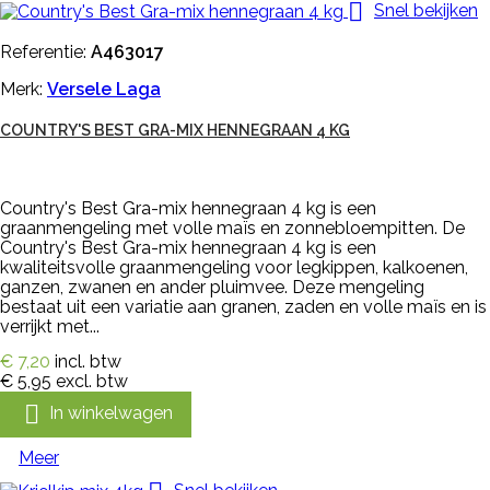

Snel bekijken
Referentie:
A463017
Merk:
Versele Laga
COUNTRY'S BEST GRA-MIX HENNEGRAAN 4 KG
Country's Best Gra-mix hennegraan 4 kg is een
graanmengeling met volle maïs en zonnebloempitten. De
Country's Best Gra-mix hennegraan 4 kg is een
kwaliteitsvolle graanmengeling voor legkippen, kalkoenen,
ganzen, zwanen en ander pluimvee. Deze mengeling
bestaat uit een variatie aan granen, zaden en volle maïs en is
verrijkt met...
€ 7,20
incl. btw
€ 5,95
excl. btw

In winkelwagen
Meer