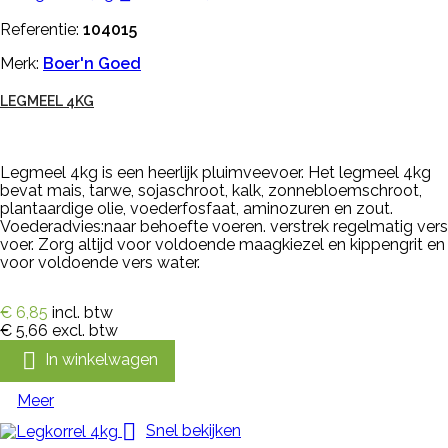
Referentie:
104015
Merk:
Boer'n Goed
LEGMEEL 4KG
Legmeel 4kg is een heerlijk pluimveevoer. Het legmeel 4kg
bevat mais, tarwe, sojaschroot, kalk, zonnebloemschroot,
plantaardige olie, voederfosfaat, aminozuren en zout.
Voederadvies:naar behoefte voeren. verstrek regelmatig vers
voer. Zorg altijd voor voldoende maagkiezel en kippengrit en
voor voldoende vers water.
€ 6,85
incl. btw
€ 5,66
excl. btw

In winkelwagen
Meer

Snel bekijken