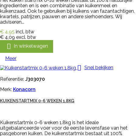
Het kuiken startmix 6-18 weken bestaat uit 100% natuurlijke
ingredienten en is een combinatie van kuikenmeel en
kuikenzaad. Ook te gebruiken bij kuikens van fazantachtigen,
kwartels, patrijzen, pauwen en andere sierhoenders. Wij
adviseren...
€ 4,95
incl. btw
€ 4,09
excl. btw

In winkelwagen
Meer

Snel bekijken
Referentie:
J303070
Merk:
Konacorn
KUIKENSTARTMIX 0-6 WEKEN 1.8KG
Kuikenstartmix 0-6 weken 1.8kg is het ideale
uitgebalanceerde voer voor de eerste levensfase van het
pasgeboren kuiken. De kuikenstartmix bestaat uit 100%