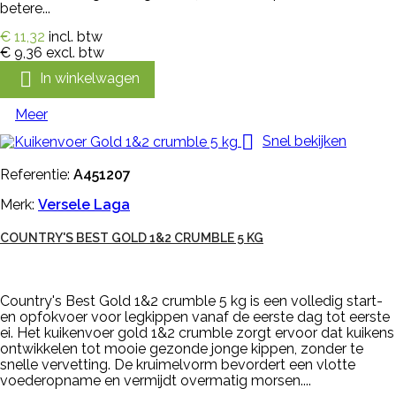
betere...
€ 11,32
incl. btw
€ 9,36
excl. btw

In winkelwagen
Meer

Snel bekijken
Referentie:
A451207
Merk:
Versele Laga
COUNTRY'S BEST GOLD 1&2 CRUMBLE 5 KG
Country's Best Gold 1&2 crumble 5 kg is een volledig start-
en opfokvoer voor legkippen vanaf de eerste dag tot eerste
ei. Het kuikenvoer gold 1&2 crumble zorgt ervoor dat kuikens
ontwikkelen tot mooie gezonde jonge kippen, zonder te
snelle vervetting. De kruimelvorm bevordert een vlotte
voederopname en vermijdt overmatig morsen....