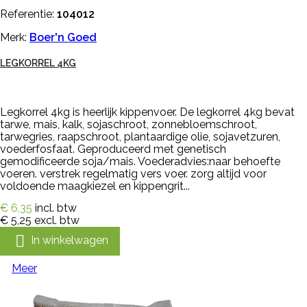
Referentie:
104012
Merk:
Boer'n Goed
LEGKORREL 4KG
Legkorrel 4kg is heerlijk kippenvoer. De legkorrel 4kg bevat
tarwe, mais, kalk, sojaschroot, zonnebloemschroot,
tarwegries, raapschroot, plantaardige olie, sojavetzuren,
voederfosfaat. Geproduceerd met genetisch
gemodificeerde soja/mais. Voederadvies:naar behoefte
voeren. verstrek regelmatig vers voer. zorg altijd voor
voldoende maagkiezel en kippengrit...
€ 6,35
incl. btw
€ 5,25
excl. btw

In winkelwagen
Meer