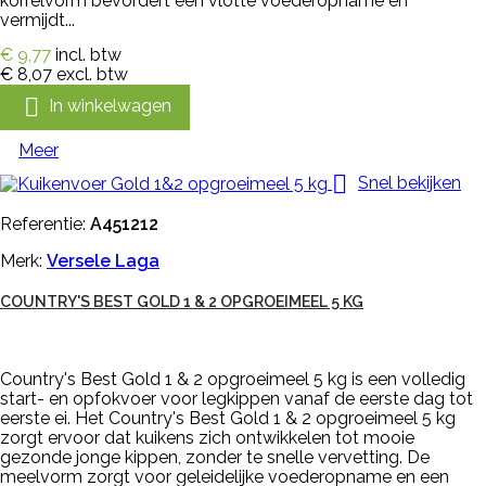
korrelvorm bevordert een vlotte voederopname en
vermijdt...
€ 9,77
incl. btw
€ 8,07
excl. btw

In winkelwagen
Meer

Snel bekijken
Referentie:
A451212
Merk:
Versele Laga
COUNTRY'S BEST GOLD 1 & 2 OPGROEIMEEL 5 KG
Country's Best Gold 1 & 2 opgroeimeel 5 kg is een volledig
start- en opfokvoer voor legkippen vanaf de eerste dag tot
eerste ei. Het Country's Best Gold 1 & 2 opgroeimeel 5 kg
zorgt ervoor dat kuikens zich ontwikkelen tot mooie
gezonde jonge kippen, zonder te snelle vervetting. De
meelvorm zorgt voor geleidelijke voederopname en een