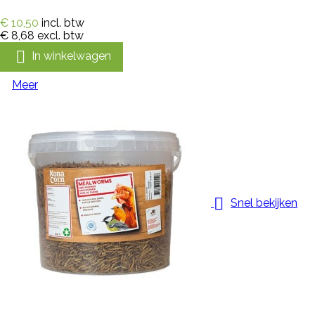
€ 10,50
incl. btw
€ 8,68
excl. btw

In winkelwagen
Meer

Snel bekijken