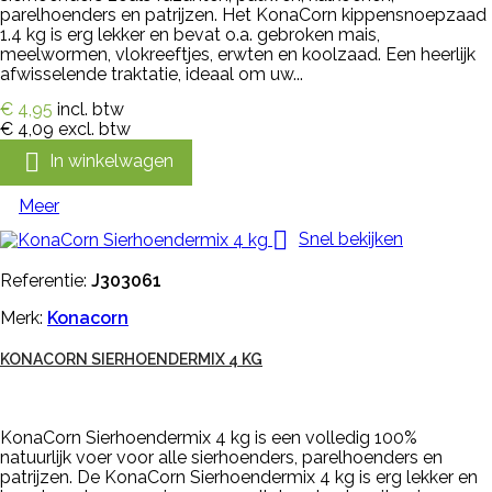
parelhoenders en patrijzen. Het KonaCorn kippensnoepzaad
1.4 kg is erg lekker en bevat o.a. gebroken mais,
meelwormen, vlokreeftjes, erwten en koolzaad. Een heerlijk
afwisselende traktatie, ideaal om uw...
€ 4,95
incl. btw
€ 4,09
excl. btw

In winkelwagen
Meer

Snel bekijken
Referentie:
J303061
Merk:
Konacorn
KONACORN SIERHOENDERMIX 4 KG
KonaCorn Sierhoendermix 4 kg is een volledig 100%
natuurlijk voer voor alle sierhoenders, parelhoenders en
patrijzen. De KonaCorn Sierhoendermix 4 kg is erg lekker en