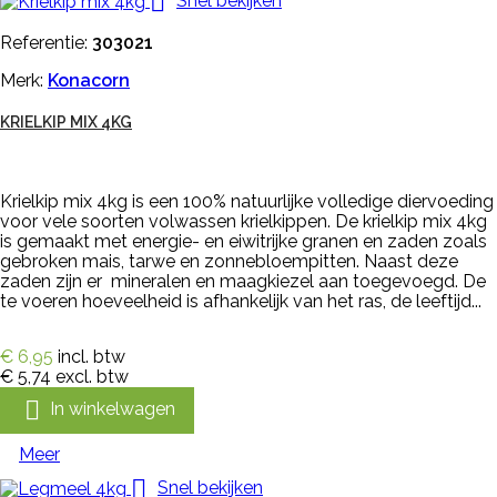

Snel bekijken
Referentie:
303021
Merk:
Konacorn
KRIELKIP MIX 4KG
Krielkip mix 4kg is een 100% natuurlijke volledige diervoeding
voor vele soorten volwassen krielkippen. De krielkip mix 4kg
is gemaakt met energie- en eiwitrijke granen en zaden zoals
gebroken mais, tarwe en zonnebloempitten. Naast deze
zaden zijn er mineralen en maagkiezel aan toegevoegd. De
te voeren hoeveelheid is afhankelijk van het ras, de leeftijd...
€ 6,95
incl. btw
€ 5,74
excl. btw

In winkelwagen
Meer

Snel bekijken