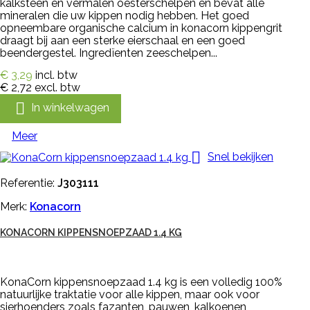
kalksteen en vermalen oesterschelpen en bevat alle
mineralen die uw kippen nodig hebben. Het goed
opneembare organische calcium in konacorn kippengrit
draagt bij aan een sterke eierschaal en een goed
beendergestel. Ingredïenten zeeschelpen...
€ 3,29
incl. btw
€ 2,72
excl. btw

In winkelwagen
Meer

Snel bekijken
Referentie:
J303111
Merk:
Konacorn
KONACORN KIPPENSNOEPZAAD 1.4 KG
KonaCorn kippensnoepzaad 1.4 kg is een volledig 100%
natuurlijke traktatie voor alle kippen, maar ook voor
sierhoenders zoals fazanten, pauwen, kalkoenen,