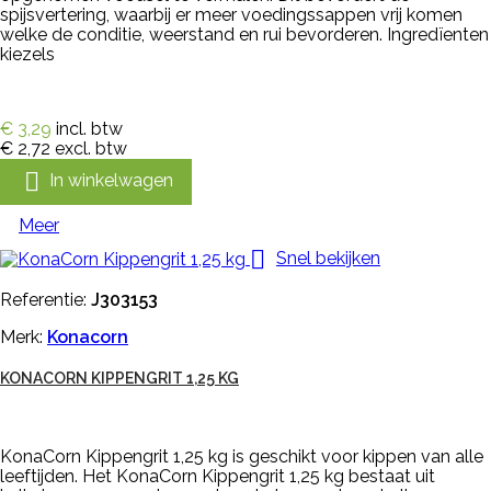
spijsvertering, waarbij er meer voedingssappen vrij komen
welke de conditie, weerstand en rui bevorderen. Ingredïenten
kiezels
€ 3,29
incl. btw
€ 2,72
excl. btw

In winkelwagen
Meer

Snel bekijken
Referentie:
J303153
Merk:
Konacorn
KONACORN KIPPENGRIT 1,25 KG
KonaCorn Kippengrit 1,25 kg is geschikt voor kippen van alle
leeftijden. Het KonaCorn Kippengrit 1,25 kg bestaat uit