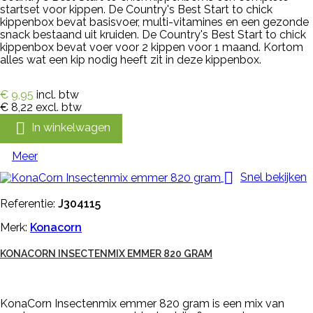
startset voor kippen. De Country's Best Start to chick
kippenbox bevat basisvoer, multi-vitamines en een gezonde
snack bestaand uit kruiden. De Country's Best Start to chick
kippenbox bevat voer voor 2 kippen voor 1 maand. Kortom
alles wat een kip nodig heeft zit in deze kippenbox.
€ 9,95
incl. btw
€ 8,22
excl. btw

In winkelwagen
Meer

Snel bekijken
Referentie:
J304115
Merk:
Konacorn
KONACORN INSECTENMIX EMMER 820 GRAM
KonaCorn Insectenmix emmer 820 gram is een mix van