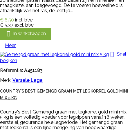
zonnebloempitten. Naast deze zaden zijn er mineralen en
maagkiezel aan toegevoegd. De te voeren hoeveelheid is
afhankelijk van het ras, de leeftijd...
€ 6,50
incl. btw
€ 5,37
excl. btw

In winkelwagen
Meer

Snel
bekijken
Referentie:
A451183
Merk:
Versele Laga
COUNTRY'S BEST GEMENGD GRAAN MET LEGKORREL GOLD MINI
MIX 5 KG
Country's Best Gemengd graan met legkorrel gold mini mix
5 kg is een volledig voeder voor legkippen vanaf 18 weken,
eerste ei, gedurende hele legperiode. Het gemengd graan
met legkorrel is een fijne mengeling van hoogwaardige