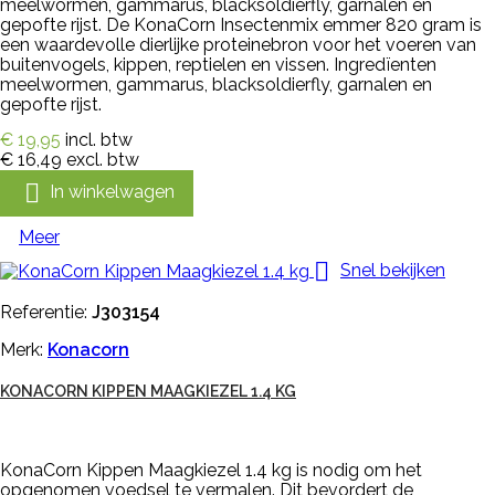
meelwormen, gammarus, blacksoldierfly, garnalen en
gepofte rijst. De KonaCorn Insectenmix emmer 820 gram is
een waardevolle dierlijke proteinebron voor het voeren van
buitenvogels, kippen, reptielen en vissen. Ingredïenten
meelwormen, gammarus, blacksoldierfly, garnalen en
gepofte rijst.
€ 19,95
incl. btw
€ 16,49
excl. btw

In winkelwagen
Meer

Snel bekijken
Referentie:
J303154
Merk:
Konacorn
KONACORN KIPPEN MAAGKIEZEL 1.4 KG
KonaCorn Kippen Maagkiezel 1.4 kg is nodig om het
opgenomen voedsel te vermalen. Dit bevordert de