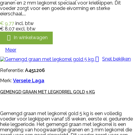
granen en 2 mm legkorrel speciaal voor krielkippen. Dit
voeder zorgt voor een goede eivorming en sterke
eierschaal....
€ 9,77
incl. btw
€ 8,07
excl. btw

In winkelwagen
Meer

Snel bekijken
Referentie:
A451206
Merk:
Versele Laga
GEMENGD GRAAN MET LEGKORREL GOLD 5 KG
Gemengd graan met legkorrel gold 5 kg is een volledig
voeder voor legkippen vanaf 18 weken, eerste ei, gedurende
hele legperiode. Het gemengd graan met legkorrel is een
mengeling van hoogwaardige granen en 3 mm legkorrel die