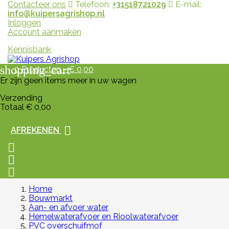
Contacteer ons
Telefoon:
+31518721029
E-mail:
info@kuipersagrishop.nl
Inloggen
Account aanmaken
Kennisbank
shopping_cart
0
Producten - € 0,00
Er zijn geen items meer in uw wagen
Verzending
Totaal
€ 0,00

AFREKENEN



Home
Bouwmarkt
Aan- en afvoer water
Hemelwaterafvoer en Rioolwaterafvoer
PVC overschuifmof