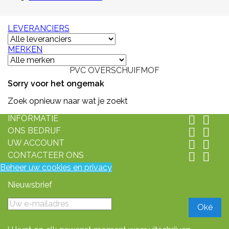
LEVERANCIERS
MERKEN
PVC OVERSCHUIFMOF
Sorry voor het ongemak
Zoek opnieuw naar wat je zoekt
INFORMATIE


ONS BEDRIJF


UW ACCOUNT


CONTACTEER ONS


Beheer uw cookies en privacy
Nieuwsbrief