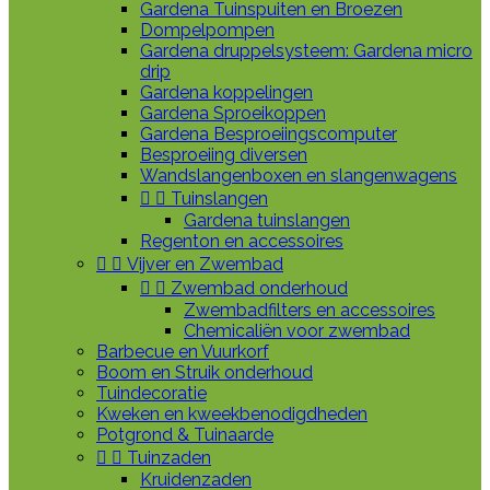
Gardena Tuinspuiten en Broezen
Dompelpompen
Gardena druppelsysteem: Gardena micro
drip
Gardena koppelingen
Gardena Sproeikoppen
Gardena Besproeiingscomputer
Besproeiing diversen
Wandslangenboxen en slangenwagens


Tuinslangen
Gardena tuinslangen
Regenton en accessoires


Vijver en Zwembad


Zwembad onderhoud
Zwembadfilters en accessoires
Chemicaliën voor zwembad
Barbecue en Vuurkorf
Boom en Struik onderhoud
Tuindecoratie
Kweken en kweekbenodigdheden
Potgrond & Tuinaarde


Tuinzaden
Kruidenzaden