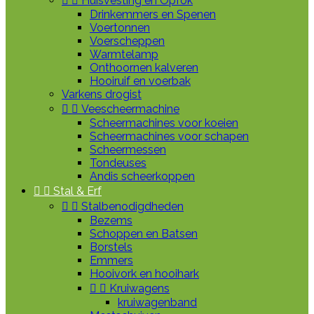


Huisvesting en Opfok
Drinkemmers en Spenen
Voertonnen
Voerscheppen
Warmtelamp
Onthoornen kalveren
Hooiruif en voerbak
Varkens drogist


Veescheermachine
Scheermachines voor koeien
Scheermachines voor schapen
Scheermessen
Tondeuses
Andis scheerkoppen


Stal & Erf


Stalbenodigdheden
Bezems
Schoppen en Batsen
Borstels
Emmers
Hooivork en hooihark


Kruiwagens
kruiwagenband