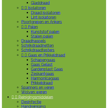
Gladdraad


Isolatoren
Draad isolatoren
Lint isolatoren
Poortgrepen en Ankers


Palen
Kunststof palen
Stalen palen
Draadhaspels
Schrikdraadnetten
Schrikdraadtesters


Gaas en Prikkeldraad
Schapengaas
Gaas Gelast
Gardenplast Gaas
Zeskantgaas
Harmonicagaas
Prikkeldraad
Spanners en veren
Wolven weren


Reinigingsmiddelen
Desinfectie
Handreiniging