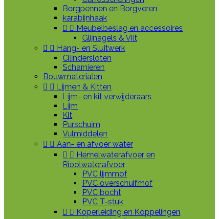
Borgpennen en Borgveren
karabijnhaak


Meubelbeslag en accessoires
Glijnagels & Vilt


Hang- en Sluitwerk
Cilindersloten
Scharnieren
Bouwmaterialen


Lijmen & Kitten
Lijm- en kit verwijderaars
Lijm
Kit
Purschuim
Vulmiddelen


Aan- en afvoer water


Hemelwaterafvoer en
Rioolwaterafvoer
PVC lijmmof
PVC overschuifmof
PVC bocht
PVC T-stuk


Koperleiding en Koppelingen