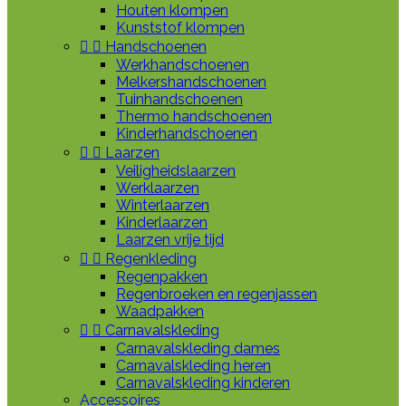
Houten klompen
Kunststof klompen


Handschoenen
Werkhandschoenen
Melkershandschoenen
Tuinhandschoenen
Thermo handschoenen
Kinderhandschoenen


Laarzen
Veiligheidslaarzen
Werklaarzen
Winterlaarzen
Kinderlaarzen
Laarzen vrije tijd


Regenkleding
Regenpakken
Regenbroeken en regenjassen
Waadpakken


Carnavalskleding
Carnavalskleding dames
Carnavalskleding heren
Carnavalskleding kinderen
Accessoires