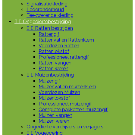
Signalisatiekleding
Lederonderhoud
Teekwerende kleding


Ongediertebestrijding


Ratten bestrijden
Rattengif
Rattenval en Rattenklem
Voerdozen Ratten
Rattenlokstof
Professioneel rattengif
Ratten vangen
Ratten weren


Muizenbestrijding
Muizengif
Muizenval en muizenklem
Voerdozen Muizen
Muizenlokstof
Professioneel muizengif
Complete pakketten muizengif
Muizen vangen
Muizen weren
Ongedierte verdrijvers en verjagers


Vogelwering