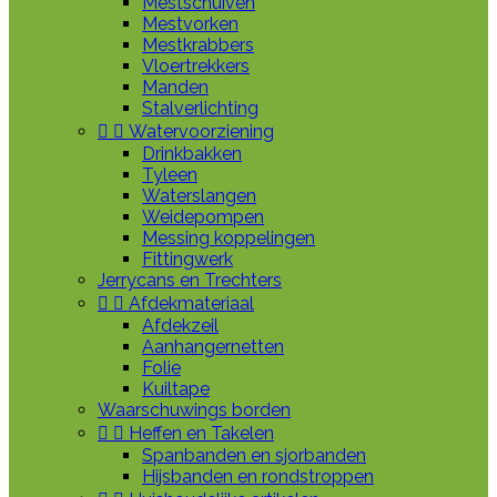
Mestschuiven
Mestvorken
Mestkrabbers
Vloertrekkers
Manden
Stalverlichting


Watervoorziening
Drinkbakken
Tyleen
Waterslangen
Weidepompen
Messing koppelingen
Fittingwerk
Jerrycans en Trechters


Afdekmateriaal
Afdekzeil
Aanhangernetten
Folie
Kuiltape
Waarschuwings borden


Heffen en Takelen
Spanbanden en sjorbanden
Hijsbanden en rondstroppen