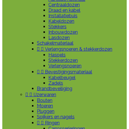
Centraaldozen
Draad en kabel
Installatiebuis
Kabeldozen
Stekkers
Inbouwdozen
Lasdozen
Schakelmateriaal


Verlengsnoeren & stekkerdozen
Haspels
Stekkerdozen
Verlengsnoeren


Bevestigingsmateriaal
Kabelbeugel
Zadels
Brandbeveiliging


IJzerwaren
Bouten
Moeren
Pluggen
Spijkers en nagels


Ringen
Carrosserieringen