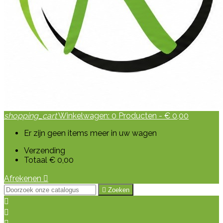
shopping_cart
Winkelwagen:
0
Producten - € 0,00
Er zijn geen items meer in uw wagen
Verzending
Totaal
€ 0,00
Afrekenen


Zoeken

