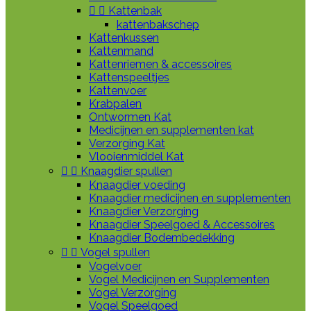


Kattenbak
kattenbakschep
Kattenkussen
Kattenmand
Kattenriemen & accessoires
Kattenspeeltjes
Kattenvoer
Krabpalen
Ontwormen Kat
Medicijnen en supplementen kat
Verzorging Kat
Vlooienmiddel Kat


Knaagdier spullen
Knaagdier voeding
Knaagdier medicijnen en supplementen
Knaagdier Verzorging
Knaagdier Speelgoed & Accessoires
Knaagdier Bodembedekking


Vogel spullen
Vogelvoer
Vogel Medicijnen en Supplementen
Vogel Verzorging
Vogel Speelgoed