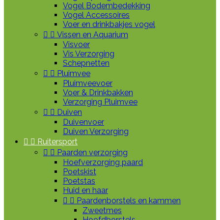
Vogel Bodembedekking
Vogel Accessoires
Voer en drinkbakjes vogel


Vissen en Aquarium
Visvoer
Vis Verzorging
Schepnetten


Pluimvee
Pluimveevoer
Voer & Drinkbakken
Verzorging Pluimvee


Duiven
Duivenvoer
Duiven Verzorging


Ruitersport


Paarden verzorging
Hoefverzorging paard
Poetskist
Poetstas
Huid en haar


Paardenborstels en kammen
Zweetmes
Hoofdborstels