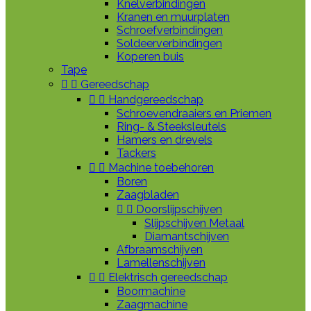
Knelverbindingen
Kranen en muurplaten
Schroefverbindingen
Soldeerverbindingen
Koperen buis
Tape


Gereedschap


Handgereedschap
Schroevendraaiers en Priemen
Ring- & Steeksleutels
Hamers en drevels
Tackers


Machine toebehoren
Boren
Zaagbladen


Doorslijpschijven
Slijpschijven Metaal
Diamantschijven
Afbraamschijven
Lamellenschijven


Elektrisch gereedschap
Boormachine
Zaagmachine