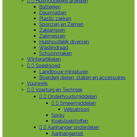


Huishoudelijke artikelen
Batterijen
Deurmatten
Plastic zakken
Sponzen en Zemen
Zaklampen
Zakmessen
Huishoudelijk diversen
Waslijndraad
Schoonmaken
Winterartikelen


Speelgoed
Landbouw miniaturen
Boerderij dieren, stallen en accessoires
Vuurwerk


Voertuig en Techniek


Onderhoudsmiddelen


Smeermiddelen
Vetpatroon
Spray
Koelvloeistoffen


Aanhanger onderdelen
Aanhangernet