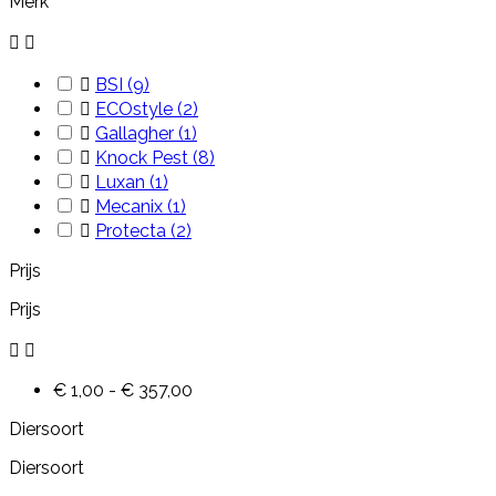
Merk



BSI
(9)

ECOstyle
(2)

Gallagher
(1)

Knock Pest
(8)

Luxan
(1)

Mecanix
(1)

Protecta
(2)
Prijs
Prijs


€ 1,00 - € 357,00
Diersoort
Diersoort