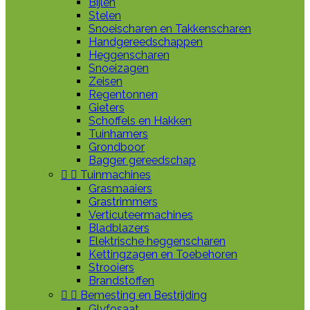
Bijlen
Stelen
Snoeischaren en Takkenscharen
Handgereedschappen
Heggenscharen
Snoeizagen
Zeisen
Regentonnen
Gieters
Schoffels en Hakken
Tuinhamers
Grondboor
Bagger gereedschap


Tuinmachines
Grasmaaiers
Grastrimmers
Verticuteermachines
Bladblazers
Elektrische heggenscharen
Kettingzagen en Toebehoren
Strooiers
Brandstoffen


Bemesting en Bestrijding
Glyfosaat