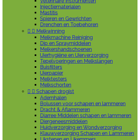
Veterinaire Instrumenten
Injectiematerialen
Mastitis
Spieren en Gewrichten
Drenchen en Toebehoren


Melkwinning
Melkmachine Reiniging
Dip en Spraymiddelen
Melkershandschoenen
Uierhygiëne en Uierverzorging
Tepelvoeringen en Melkslangen
Buisfilters
Uierpapier
Melktesters
Melkschorten


Schapen drogist
Ademhalen
Bolussen voor schapen en lammeren
Dracht & Aflammeren
Diarree Middelen schapen en lammeren
Diergeneesmiddelen
Huidverzorging en Wondverzorging
Klauwverzorging Schapen en Lammeren
Likstenen en Likemmers