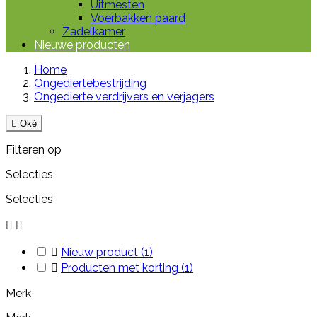
Uitmesten
Voerbakken paard
Zadelkamer
Nieuwe producten
Home
Ongediertebestrijding
Ongedierte verdrijvers en verjagers

Oké
Filteren op
Selecties
Selecties



Nieuw product
(1)

Producten met korting
(1)
Merk