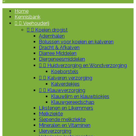

Home
Kennisbank


Veehouderij


Koeien drogist
Ademhalen
Bolussen voor koeien en kalveren
Dracht & Afkalven
Diarree Middelen
Diergeneesmiddelen


Huidverzorging en Wondverzorging
Koeborstels


Kalveren verzorging
Kalverdekjes


Klauwverzorging
Klauwlijm en klauwblokjes
Klauwgereedschap
Likstenen en Likemmers
Melkziekte
Slepende melkziekte
Mineralen en Vitaminen
Uierverzorging