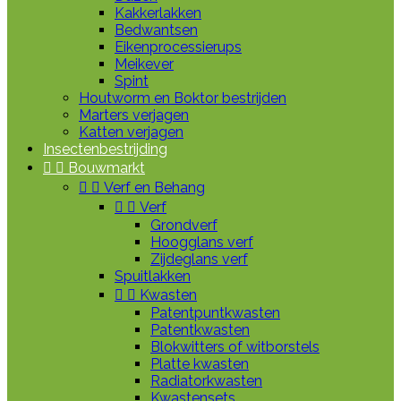
Kakkerlakken
Bedwantsen
Eikenprocessierups
Meikever
Spint
Houtworm en Boktor bestrijden
Marters verjagen
Katten verjagen
Insectenbestrijding


Bouwmarkt


Verf en Behang


Verf
Grondverf
Hoogglans verf
Zijdeglans verf
Spuitlakken


Kwasten
Patentpuntkwasten
Patentkwasten
Blokwitters of witborstels
Platte kwasten
Radiatorkwasten
Kwastensets