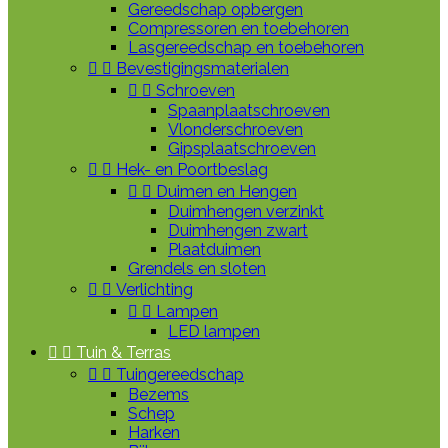
Gereedschap opbergen
Compressoren en toebehoren
Lasgereedschap en toebehoren


Bevestigingsmaterialen


Schroeven
Spaanplaatschroeven
Vlonderschroeven
Gipsplaatschroeven


Hek- en Poortbeslag


Duimen en Hengen
Duimhengen verzinkt
Duimhengen zwart
Plaatduimen
Grendels en sloten


Verlichting


Lampen
LED lampen


Tuin & Terras


Tuingereedschap
Bezems
Schep
Harken