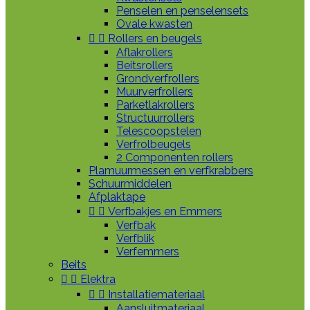
Penselen en penselensets
Ovale kwasten


Rollers en beugels
Aflakrollers
Beitsrollers
Grondverfrollers
Muurverfrollers
Parketlakrollers
Structuurrollers
Telescoopstelen
Verfrolbeugels
2 Componenten rollers
Plamuurmessen en verfkrabbers
Schuurmiddelen
Afplaktape


Verfbakjes en Emmers
Verfbak
Verfblik
Verfemmers
Beits


Elektra


Installatiemateriaal
Aansluitmateriaal