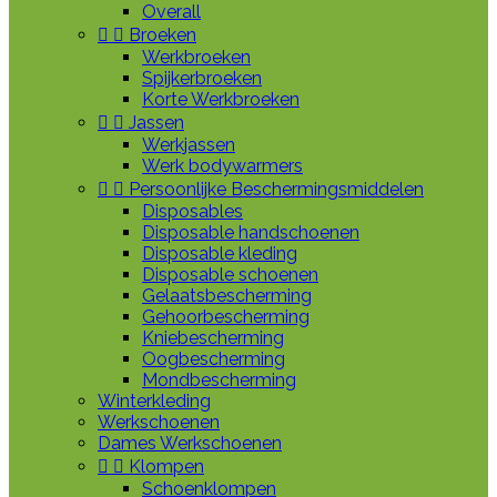
Overall


Broeken
Werkbroeken
Spijkerbroeken
Korte Werkbroeken


Jassen
Werkjassen
Werk bodywarmers


Persoonlijke Beschermingsmiddelen
Disposables
Disposable handschoenen
Disposable kleding
Disposable schoenen
Gelaatsbescherming
Gehoorbescherming
Kniebescherming
Oogbescherming
Mondbescherming
Winterkleding
Werkschoenen
Dames Werkschoenen


Klompen
Schoenklompen