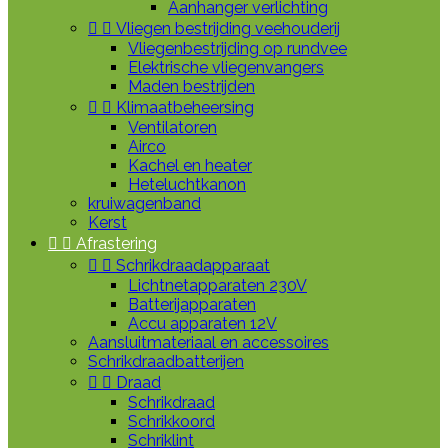
Aanhanger verlichting


Vliegen bestrijding veehouderij
Vliegenbestrijding op rundvee
Elektrische vliegenvangers
Maden bestrijden


Klimaatbeheersing
Ventilatoren
Airco
Kachel en heater
Heteluchtkanon
kruiwagenband
Kerst


Afrastering


Schrikdraadapparaat
Lichtnetapparaten 230V
Batterijapparaten
Accu apparaten 12V
Aansluitmateriaal en accessoires
Schrikdraadbatterijen


Draad
Schrikdraad
Schrikkoord
Schriklint