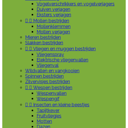
Vogelverschrikkers en vogelverjagers
Duiven verjagen
Eksters verjagen


Mollen bestrijden
Mollenklemmen
Mollen verjagen
Mieren bestrijden
Slakken bestrijden


Vliegen en muggen bestrijden
Vliegenspray
Elektrische vliegenvallen
Vliegenval
Wildvallen en vangkooien
Spinnen bestrijden
Zilvervisjes bestrijden


Wespen bestrijden
Wespenvallen
Wespengif


Insecten en kleine beestjes
Tapijtkever
Fruitvliegjes
Motten
Dazen