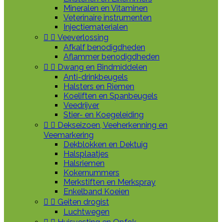
Mineralen en Vitaminen
Veterinaire instrumenten
Injectiematerialen


Veeverlossing
Afkalf benodigdheden
Aflammer benodigdheden


Dwang en Bindmiddelen
Anti-drinkbeugels
Halsters en Riemen
Koeliften en Spanbeugels
Veedrijver
Stier- en Koegeleiding


Dekseizoen, Veeherkenning en
Veemarkering
Dekblokken en Dektuig
Halsplaatjes
Halsriemen
Kokernummers
Merkstiften en Merkspray
Enkelband Koeien


Geiten drogist
Luchtwegen