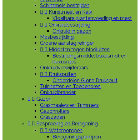
Schimmels bestrijden


Kunstmest en Kalk
Vloeibare plantenvoeding en mest


Onkruidbestrijding
Onkruid in gazon
Mosbestrijding
Groene aanslag reiniger


Middelen tegen bladluizen
Bestrijdingsmiddel buxusmot en
buxusrups
Onkruidverwijderaars


Drukspuiten
Onderdelen Gloria Drukspuit
Tuinnetten en Toebehoren
Onkruidbrander


Gazon
Grasmaaiers en Trimmers
Gazonrollers
Graszaden


Besproeiing en Beregening


Waterpompen
Beregeningspompen