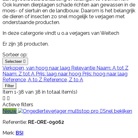
Ook kunnen dierplagen schade richten aan gewassen in de
moes- of siertuin en de landbouw. Daarom is het belangrijk
de dieren of insecten zo snel mogelijk te verjagen met
onderstaande producten.
In deze catergorie vindt u o.a verjagers van Weitech
Er zijn 38 producten.
Sorteer op:
Selecteer

Verkopen, van hoog naar laag
Relevantie
Naam: A tot Z
Naam: Z tot A
Prijs: laag naar hoog
Prijs: hoog naar laag
Reference, A to Z
Reference, Z to A
Filter
Item 1-38 van 38 in totaal item(s)


Actieve filters
Nieuw

Snel bekijken
Referentie:
RE-ORE-09062
Merk:
BSI