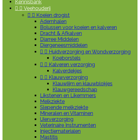
Kennisbank


Veehouderij


Koeien drogist
Ademhalen
Bolussen voor koeien en kalveren
Dracht & Afkalven
Diarree Middelen
Diergeneesmiddelen


Huidverzorging en Wondverzorging
Koeborstels


Kalveren verzorging
Kalverdekjes


Klauwverzorging
Klauwlijm en klauwblokjes
Klauwgereedschap
Likstenen en Likemmers
Melkziekte
Slepende melkziekte
Mineralen en Vitaminen
Uierverzorging
Veterinaire Instrumenten
Injectiematerialen
Mastitis