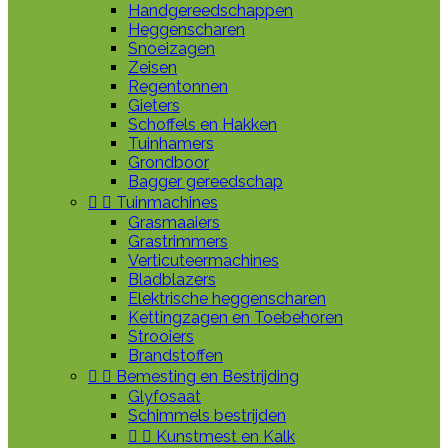
Handgereedschappen
Heggenscharen
Snoeizagen
Zeisen
Regentonnen
Gieters
Schoffels en Hakken
Tuinhamers
Grondboor
Bagger gereedschap


Tuinmachines
Grasmaaiers
Grastrimmers
Verticuteermachines
Bladblazers
Elektrische heggenscharen
Kettingzagen en Toebehoren
Strooiers
Brandstoffen


Bemesting en Bestrijding
Glyfosaat
Schimmels bestrijden


Kunstmest en Kalk