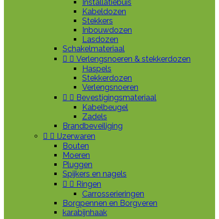
Installatiebuis
Kabeldozen
Stekkers
Inbouwdozen
Lasdozen
Schakelmateriaal


Verlengsnoeren & stekkerdozen
Haspels
Stekkerdozen
Verlengsnoeren


Bevestigingsmateriaal
Kabelbeugel
Zadels
Brandbeveiliging


IJzerwaren
Bouten
Moeren
Pluggen
Spijkers en nagels


Ringen
Carrosserieringen
Borgpennen en Borgveren
karabijnhaak