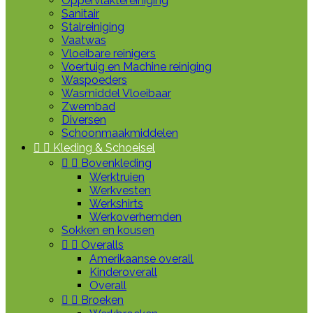
Oppervlaktereiniging
Sanitair
Stalreiniging
Vaatwas
Vloeibare reinigers
Voertuig en Machine reiniging
Waspoeders
Wasmiddel Vloeibaar
Zwembad
Diversen
Schoonmaakmiddelen


Kleding & Schoeisel


Bovenkleding
Werktruien
Werkvesten
Werkshirts
Werkoverhemden
Sokken en kousen


Overalls
Amerikaanse overall
Kinderoverall
Overall


Broeken