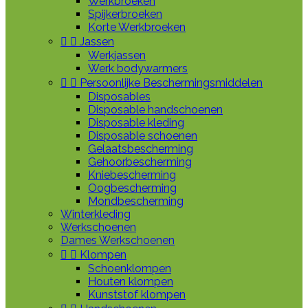
Werkbroeken
Spijkerbroeken
Korte Werkbroeken


Jassen
Werkjassen
Werk bodywarmers


Persoonlijke Beschermingsmiddelen
Disposables
Disposable handschoenen
Disposable kleding
Disposable schoenen
Gelaatsbescherming
Gehoorbescherming
Kniebescherming
Oogbescherming
Mondbescherming
Winterkleding
Werkschoenen
Dames Werkschoenen


Klompen
Schoenklompen
Houten klompen
Kunststof klompen