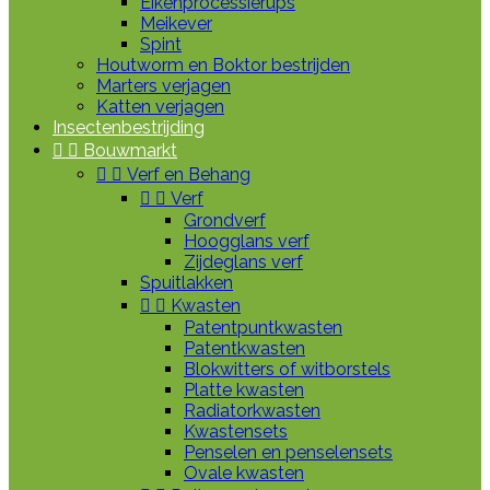
Eikenprocessierups
Meikever
Spint
Houtworm en Boktor bestrijden
Marters verjagen
Katten verjagen
Insectenbestrijding


Bouwmarkt


Verf en Behang


Verf
Grondverf
Hoogglans verf
Zijdeglans verf
Spuitlakken


Kwasten
Patentpuntkwasten
Patentkwasten
Blokwitters of witborstels
Platte kwasten
Radiatorkwasten
Kwastensets
Penselen en penselensets
Ovale kwasten