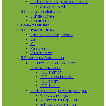


Meubelbeslag en accessoires
Glijnagels & Vilt


Hang- en Sluitwerk
Cilindersloten
Scharnieren
Bouwmaterialen


Lijmen & Kitten
Lijm- en kit verwijderaars
Lijm
Kit
Purschuim
Vulmiddelen


Aan- en afvoer water


Hemelwaterafvoer en
Rioolwaterafvoer
PVC lijmmof
PVC overschuifmof
PVC bocht
PVC T-stuk


Koperleiding en Koppelingen
Knelverbindingen
Kranen en muurplaten
Schroefverbindingen