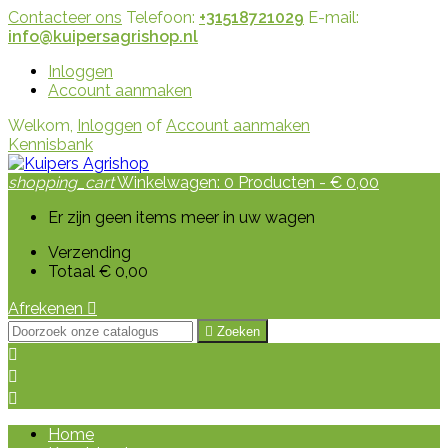
Contacteer ons
Telefoon:
+31518721029
E-mail:
info@kuipersagrishop.nl
Inloggen
Account aanmaken
Welkom,
Inloggen
of
Account aanmaken
Kennisbank
shopping_cart
Winkelwagen:
0
Producten - € 0,00
Er zijn geen items meer in uw wagen
Verzending
Totaal
€ 0,00
Afrekenen


Zoeken



Home