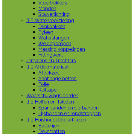
Vloertrekkers
Manden
Stalverlichting


Watervoorziening
Drinkbakken
Tyleen
Waterslangen
Weidepompen
Messing koppelingen
Fittingwerk
Jerrycans en Trechters


Afdekmateriaal
Afdekzeil
Aanhangernetten
Folie
Kuiltape
Waarschuwings borden


Heffen en Takelen
Spanbanden en sjorbanden
Hijsbanden en rondstroppen


Huishoudelijke artikelen
Batterijen
Deurmatten