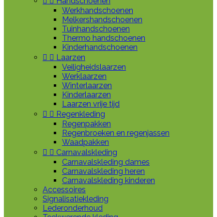


Handschoenen
Werkhandschoenen
Melkershandschoenen
Tuinhandschoenen
Thermo handschoenen
Kinderhandschoenen


Laarzen
Veiligheidslaarzen
Werklaarzen
Winterlaarzen
Kinderlaarzen
Laarzen vrije tijd


Regenkleding
Regenpakken
Regenbroeken en regenjassen
Waadpakken


Carnavalskleding
Carnavalskleding dames
Carnavalskleding heren
Carnavalskleding kinderen
Accessoires
Signalisatiekleding
Lederonderhoud