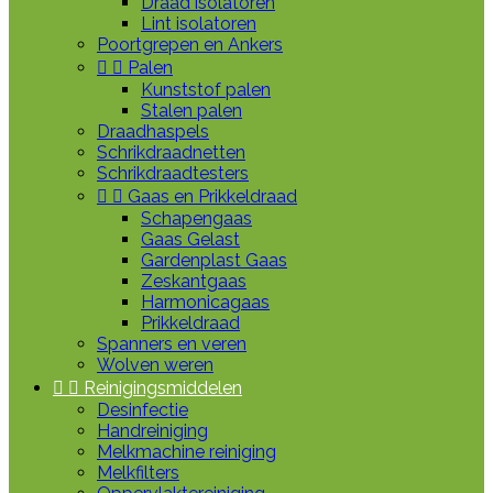
Draad isolatoren
Lint isolatoren
Poortgrepen en Ankers


Palen
Kunststof palen
Stalen palen
Draadhaspels
Schrikdraadnetten
Schrikdraadtesters


Gaas en Prikkeldraad
Schapengaas
Gaas Gelast
Gardenplast Gaas
Zeskantgaas
Harmonicagaas
Prikkeldraad
Spanners en veren
Wolven weren


Reinigingsmiddelen
Desinfectie
Handreiniging
Melkmachine reiniging
Melkfilters