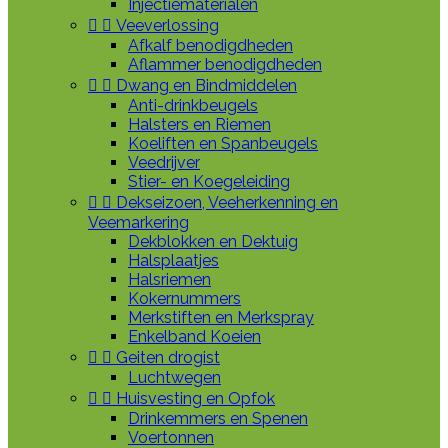
Injectiematerialen


Veeverlossing
Afkalf benodigdheden
Aflammer benodigdheden


Dwang en Bindmiddelen
Anti-drinkbeugels
Halsters en Riemen
Koeliften en Spanbeugels
Veedrijver
Stier- en Koegeleiding


Dekseizoen, Veeherkenning en
Veemarkering
Dekblokken en Dektuig
Halsplaatjes
Halsriemen
Kokernummers
Merkstiften en Merkspray
Enkelband Koeien


Geiten drogist
Luchtwegen


Huisvesting en Opfok
Drinkemmers en Spenen
Voertonnen