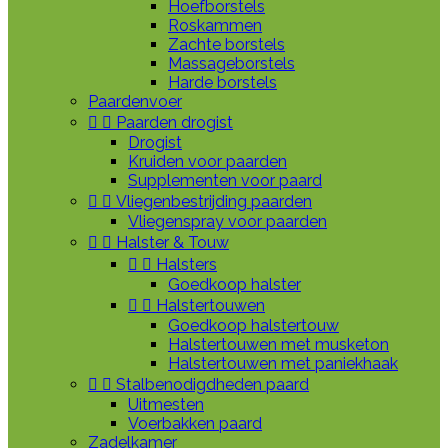
Hoefborstels
Roskammen
Zachte borstels
Massageborstels
Harde borstels
Paardenvoer


Paarden drogist
Drogist
Kruiden voor paarden
Supplementen voor paard


Vliegenbestrijding paarden
Vliegenspray voor paarden


Halster & Touw


Halsters
Goedkoop halster


Halstertouwen
Goedkoop halstertouw
Halstertouwen met musketon
Halstertouwen met paniekhaak


Stalbenodigdheden paard
Uitmesten
Voerbakken paard
Zadelkamer