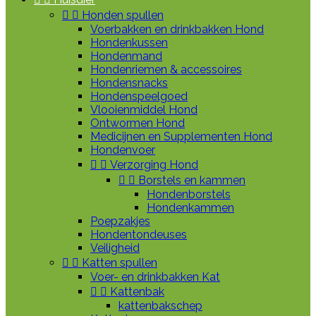


Honden spullen
Voerbakken en drinkbakken Hond
Hondenkussen
Hondenmand
Hondenriemen & accessoires
Hondensnacks
Hondenspeelgoed
Vlooienmiddel Hond
Ontwormen Hond
Medicijnen en Supplementen Hond
Hondenvoer


Verzorging Hond


Borstels en kammen
Hondenborstels
Hondenkammen
Poepzakjes
Hondentondeuses
Veiligheid


Katten spullen
Voer- en drinkbakken Kat


Kattenbak
kattenbakschep