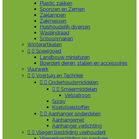
Plastic zakken
Sponzen en Zemen
Zaklampen
Zakmessen
Huishoudelijk diversen
Waslijndraad
Schoonmaken
Winterartikelen


Speelgoed
Landbouw miniaturen
Boerderij dieren, stallen en accessoires
Vuurwerk


Voertuig en Techniek


Onderhoudsmiddelen


Smeermiddelen
Vetpatroon
Spray
Koelvloeistoffen


Aanhanger onderdelen
Aanhangernet
Aanhanger verlichting


Vliegen bestrijding veehouderij
Vliegenbestrijding op rundvee