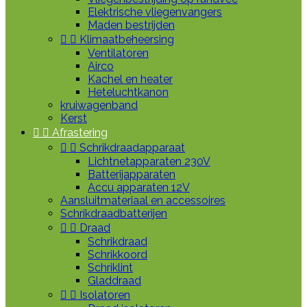
Elektrische vliegenvangers
Maden bestrijden


Klimaatbeheersing
Ventilatoren
Airco
Kachel en heater
Heteluchtkanon
kruiwagenband
Kerst


Afrastering


Schrikdraadapparaat
Lichtnetapparaten 230V
Batterijapparaten
Accu apparaten 12V
Aansluitmateriaal en accessoires
Schrikdraadbatterijen


Draad
Schrikdraad
Schrikkoord
Schriklint
Gladdraad


Isolatoren