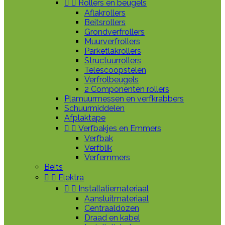


Rollers en beugels
Aflakrollers
Beitsrollers
Grondverfrollers
Muurverfrollers
Parketlakrollers
Structuurrollers
Telescoopstelen
Verfrolbeugels
2 Componenten rollers
Plamuurmessen en verfkrabbers
Schuurmiddelen
Afplaktape


Verfbakjes en Emmers
Verfbak
Verfblik
Verfemmers
Beits


Elektra


Installatiemateriaal
Aansluitmateriaal
Centraaldozen
Draad en kabel