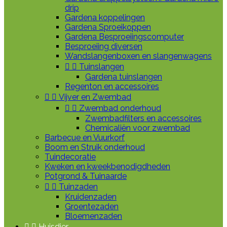
drip
Gardena koppelingen
Gardena Sproeikoppen
Gardena Besproeiingscomputer
Besproeiing diversen
Wandslangenboxen en slangenwagens


Tuinslangen
Gardena tuinslangen
Regenton en accessoires


Vijver en Zwembad


Zwembad onderhoud
Zwembadfilters en accessoires
Chemicaliën voor zwembad
Barbecue en Vuurkorf
Boom en Struik onderhoud
Tuindecoratie
Kweken en kweekbenodigdheden
Potgrond & Tuinaarde


Tuinzaden
Kruidenzaden
Groentezaden
Bloemenzaden


Huisdier