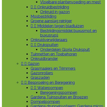
Vloeibare plantenvoeding en mest


Onkruidbestrijding
Onkruid in gazon
Mosbestrijding
Groene aanslag reiniger


Middelen tegen bladluizen
Bestrijdingsmiddel buxusmot en
buxusrups
Onkruidverwijderaars


Drukspuiten
Onderdelen Gloria Drukspuit
Tuinnetten en Toebehoren
Onkruidbrander


Gazon
Grasmaaiers en Trimmers
Gazonrollers
Graszaden


Besproeiing en Beregening


Waterpompen
Beregeningspompen
Gardena Tuinspuiten en Broezen
Dompelpompen
Gardena druppelsysteem: Gardena micro