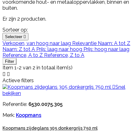
voorkomende hout- en metaaloppervlakken, binnen en
buiten.
Er zijn 2 producten.
Sorteer op:
Selecteer

Verkopen, van hoog naar laag
Relevantie
Naam: A tot Z
Naam: Z tot A
Prijs: laag naar hoog
Prijs: hoog naar laag
Reference, A to Z
Reference, Z to A
Filter
Item 1-2 van 2 in totaal item(s)


Actieve filters

Snel
bekijken
Referentie:
6530.0075.305
Merk:
Koopmans
Koopmans zijdeglans 305 donkergrijs 750 ml