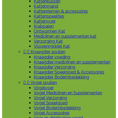
Kattenkussen
Kattenmand
Kattenriemen & accessoires
Kattenspeeltjes
Kattenvoer
Krabpalen
Ontwormen Kat
Medicijnen en supplementen kat
Verzorging Kat
Vlooienmiddel Kat


Knaagdier spullen
Knaagdier voeding
Knaagdier medicijnen en supplementen
Knaagdier Verzorging
Knaagdier Speelgoed & Accessoires
Knaagdier Bodembedekking


Vogel spullen
Vogelvoer
Vogel Medicijnen en Supplementen
Vogel Verzorging
Vogel Speelgoed
Vogel Bodembedekking
Vogel Accessoires
Voer en drinkbakjes vogel