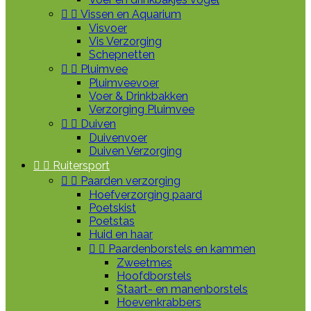


Vissen en Aquarium
Visvoer
Vis Verzorging
Schepnetten


Pluimvee
Pluimveevoer
Voer & Drinkbakken
Verzorging Pluimvee


Duiven
Duivenvoer
Duiven Verzorging


Ruitersport


Paarden verzorging
Hoefverzorging paard
Poetskist
Poetstas
Huid en haar


Paardenborstels en kammen
Zweetmes
Hoofdborstels
Staart- en manenborstels
Hoevenkrabbers