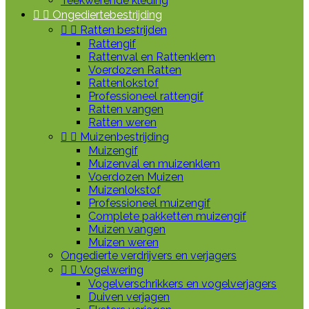
Teekwerende kleding


Ongediertebestrijding


Ratten bestrijden
Rattengif
Rattenval en Rattenklem
Voerdozen Ratten
Rattenlokstof
Professioneel rattengif
Ratten vangen
Ratten weren


Muizenbestrijding
Muizengif
Muizenval en muizenklem
Voerdozen Muizen
Muizenlokstof
Professioneel muizengif
Complete pakketten muizengif
Muizen vangen
Muizen weren
Ongedierte verdrijvers en verjagers


Vogelwering
Vogelverschrikkers en vogelverjagers
Duiven verjagen