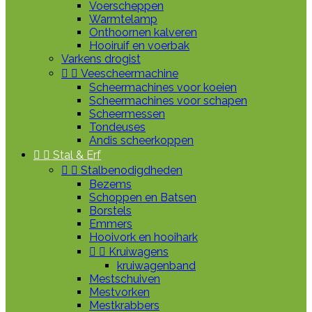
Voerscheppen
Warmtelamp
Onthoornen kalveren
Hooiruif en voerbak
Varkens drogist


Veescheermachine
Scheermachines voor koeien
Scheermachines voor schapen
Scheermessen
Tondeuses
Andis scheerkoppen


Stal & Erf


Stalbenodigdheden
Bezems
Schoppen en Batsen
Borstels
Emmers
Hooivork en hooihark


Kruiwagens
kruiwagenband
Mestschuiven
Mestvorken
Mestkrabbers