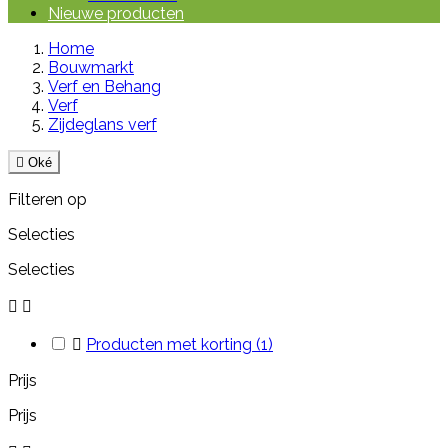
Nieuwe producten
Home
Bouwmarkt
Verf en Behang
Verf
Zijdeglans verf

Oké
Filteren op
Selecties
Selecties



Producten met korting
(1)
Prijs
Prijs