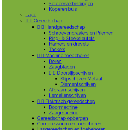
Soldeerverbindingen
Koperen buis
Tape


Gereedschap


Handgereedschap
Schroevendraaiers en Priemen
Ring- & Steeksleutels
Hamers en drevels
Tackers


Machine toebehoren
Boren
Zaagbladen


Doorslijpschijven
Slijpschijven Metaal
Diamantschijven
Afbraamschijven
Lamellenschijven


Elektrisch gereedschap
Boormachine
Zaagmachine
Gereedschap opbergen
Compressoren en toebehoren
Lasgereedschap en toebehoren