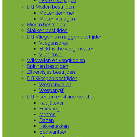
Eksters verjagen


Mollen bestrijden
Mollenklemmen
Mollen verjagen
Mieren bestrijden
Slakken bestrijden


Vliegen en muggen bestrijden
Vliegenspray
Elektrische vliegenvallen
Vliegenval
Wildvallen en vangkooien
Spinnen bestrijden
Zilvervisjes bestrijden


Wespen bestrijden
Wespenvallen
Wespengif


Insecten en kleine beestjes
Tapijtkever
Fruitvliegjes
Motten
Dazen
Kakkerlakken
Bedwantsen