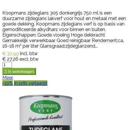
Koopmans zijdeglans 305 donkergrijs 750 ml is een
duurzame zijdeglans lakverf voor hout en metaal met een
goede dekking. Koopmans zijdeglans verf is op basis van
gemodificeerde alkydhars voor binnen en buiten.
Eigenschappen: Goede vloeiing Hoge dekkracht
Gemakkelijk verwerkbaar Goed reinigbaar Rendement:ca.
16-18 m² per liter Glansgraad:zijdeglanzend...
€ 32,99
incl. btw
€ 27,26
excl. btw

In winkelwagen
Meer
-10%
In prijs verlaagd