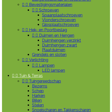


Bevestigingsmaterialen


Schroeven
Spaanplaatschroeven
Vlonderschroeven
Gipsplaatschroeven


Hek- en Poortbeslag


Duimen en Hengen
Duimhengen verzinkt
Duimhengen zwart
Plaatduimen
Grendels en sloten


Verlichting


Lampen
LED lampen


Tuin & Terras


Tuingereedschap
Bezems
Schep
Harken
Bijlen
Stelen
Snoeischaren en Takkenscharen