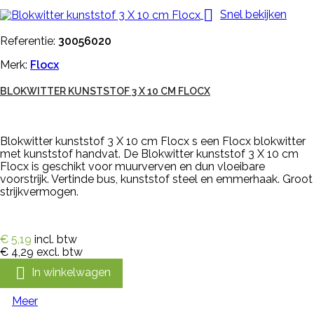

Snel bekijken
Referentie:
30056020
Merk:
Flocx
BLOKWITTER KUNSTSTOF 3 X 10 CM FLOCX
Blokwitter kunststof 3 X 10 cm Flocx s een Flocx blokwitter
met kunststof handvat. De Blokwitter kunststof 3 X 10 cm
Flocx is geschikt voor muurverven en dun vloeibare
voorstrijk. Vertinde bus, kunststof steel en emmerhaak. Groot
strijkvermogen.
€ 5,19
incl. btw
€ 4,29
excl. btw

In winkelwagen
Meer