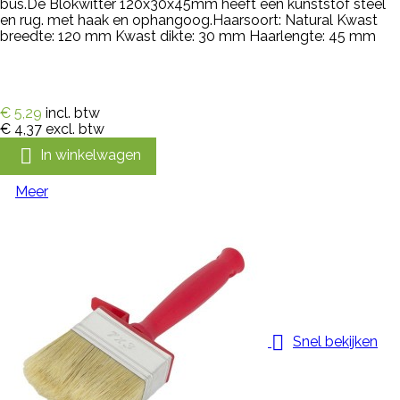
bus.De Blokwitter 120x30x45mm heeft een kunststof steel
en rug. met haak en ophangoog.Haarsoort: Natural Kwast
breedte: 120 mm Kwast dikte: 30 mm Haarlengte: 45 mm
€ 5,29
incl. btw
€ 4,37
excl. btw

In winkelwagen
Meer

Snel bekijken