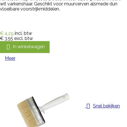
wit varkenshaar. Geschikt voor muurverven alsmede dun
vloeibare voorstrijkmiddelen.
€ 4,29
incl. btw
€ 3,55
excl. btw

In winkelwagen
Meer

Snel bekijken