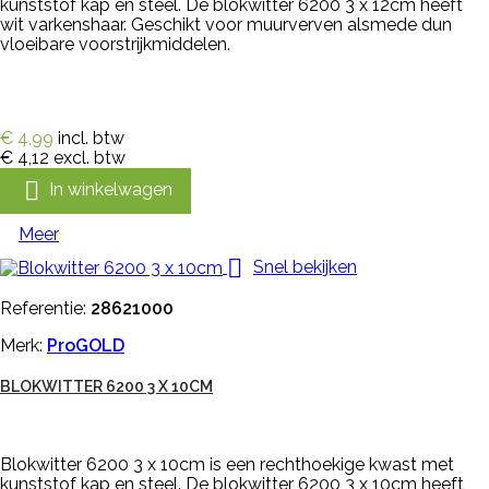
kunststof kap en steel. De blokwitter 6200 3 x 12cm heeft
wit varkenshaar. Geschikt voor muurverven alsmede dun
vloeibare voorstrijkmiddelen.
€ 4,99
incl. btw
€ 4,12
excl. btw

In winkelwagen
Meer

Snel bekijken
Referentie:
28621000
Merk:
ProGOLD
BLOKWITTER 6200 3 X 10CM
Blokwitter 6200 3 x 10cm is een rechthoekige kwast met
kunststof kap en steel. De blokwitter 6200 3 x 10cm heeft