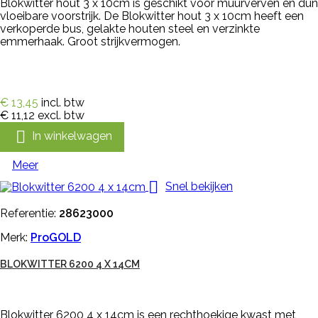
Blokwitter hout 3 x 10cm is geschikt voor muurverven en dun
vloeibare voorstrijk. De Blokwitter hout 3 x 10cm heeft een
verkoperde bus, gelakte houten steel en verzinkte
emmerhaak. Groot strijkvermogen.
€ 13,45
incl. btw
€ 11,12
excl. btw

In winkelwagen
Meer

Snel bekijken
Referentie:
28623000
Merk:
ProGOLD
BLOKWITTER 6200 4 X 14CM
Blokwitter 6200 4 x 14cm is een rechthoekige kwast met