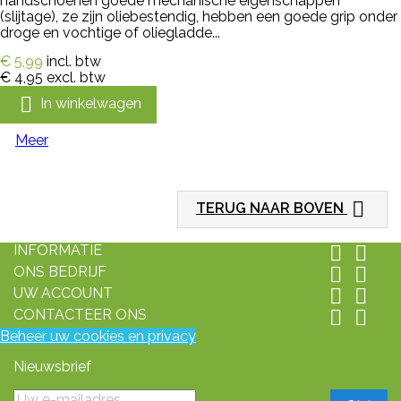
handschoenen goede mechanische eigenschappen
(slijtage), ze zijn oliebestendig, hebben een goede grip onder
droge en vochtige of oliegladde...
€ 5,99
incl. btw
€ 4,95
excl. btw

In winkelwagen
Meer

TERUG NAAR BOVEN
INFORMATIE


ONS BEDRIJF


UW ACCOUNT


CONTACTEER ONS


Beheer uw cookies en privacy
Nieuwsbrief