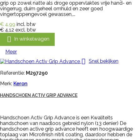
grip op zowel natte als droge oppervlaktes vrije hand- en
vingerrug, duim geheel omhuld en zeer goed
vingertoppengevoel gewassen,...
€ 4,99
incl. btw
€ 4,12
excl. btw

In winkelwagen
Meer

Snel bekijken
Referentie:
M297290
Merk:
Keron
HANDSCHOEN ACTIV GRIP ADVANCE
Handschoen Activ Grip Advance is een Kwaliteits
handschoen van naadloos gebreid nylon (13 denier) De
handschoen active grip advance heeft een hoogwaardige
toplaag van Microfinish nitril coating, daardoor hebben de