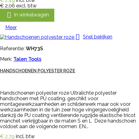
€ 2,49
incl. btw
€ 2,06
excl. btw

In winkelwagen
Meer

Snel bekijken
Referentie:
WH73S
Merk:
Talen Tools
HANDSCHOENEN POLYESTER ROZE
Handschoenen polyester roze Ultralichte polyester
handschoen met PU coating. geschikt voor
montagewerkzaamheden en schilderwerk maar ook voor
werkzaamheden in de tuin zeer hoge vingergevoeligheid
dankzij de PU coating ventilerende rugzijde elastische tricot
manchet verkrijgbaar in de maten S en L Deze handschoen
voldoet aan de volgende normen: EN...
€ 2,79
incl. btw