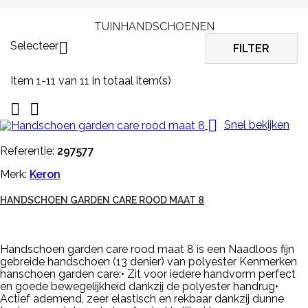
TUINHANDSCHOENEN
Selecteer

FILTER
Item 1-11 van 11 in totaal item(s)



Snel bekijken
Referentie:
297577
Merk:
Keron
HANDSCHOEN GARDEN CARE ROOD MAAT 8
Handschoen garden care rood maat 8 is een Naadloos fijn
gebreide handschoen (13 denier) van polyester Kenmerken
hanschoen garden care:• Zit voor iedere handvorm perfect
en goede bewegelijkheid dankzij de polyester handrug•
Actief ademend, zeer elastisch en rekbaar dankzij dunne