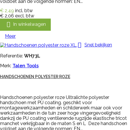
voldoet aan de volgende normen: EN...
€ 2,49
incl. btw
€ 2,06
excl. btw

In winkelwagen
Meer

Snel bekijken
Referentie:
WH73L
Merk:
Talen Tools
HANDSCHOENEN POLYESTER ROZE
Handschoenen polyester roze Ultralichte polyester
handschoen met PU coating. geschikt voor
montagewerkzaamheden en schilderwerk maar ook voor
werkzaamheden in de tuin zeer hoge vingergevoeligheid
dankzij de PU coating ventilerende rugzijde elastische tricot
manchet verkrijgbaar in de maten S en L Deze handschoen
voldoet aan de volgende normen: EN...