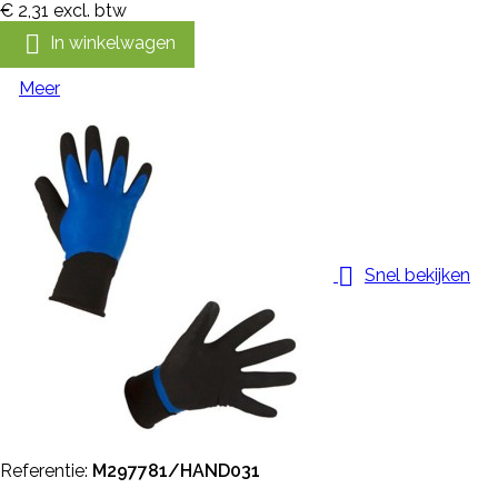
€ 2,31
excl. btw

In winkelwagen
Meer

Snel bekijken
Referentie:
M297781/HAND031