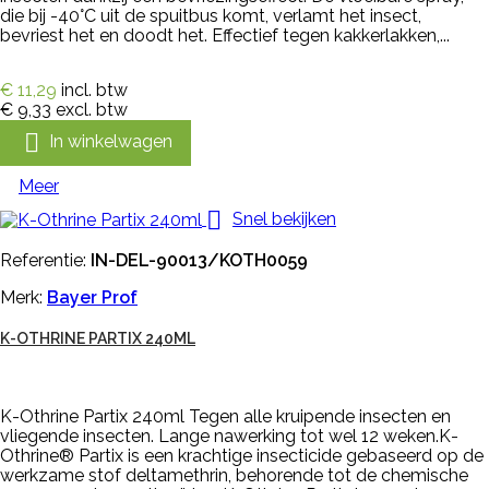
die bij -40°C uit de spuitbus komt, verlamt het insect,
bevriest het en doodt het. Effectief tegen kakkerlakken,...
€ 11,29
incl. btw
€ 9,33
excl. btw

In winkelwagen
Meer

Snel bekijken
Referentie:
IN-DEL-90013/KOTH0059
Merk:
Bayer Prof
K-OTHRINE PARTIX 240ML
K-Othrine Partix 240ml Tegen alle kruipende insecten en
vliegende insecten. Lange nawerking tot wel 12 weken.K-
Othrine® Partix is een krachtige insecticide gebaseerd op de
werkzame stof deltamethrin, behorende tot de chemische