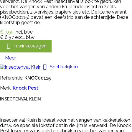
verwerkt. De Knock Pest Insectenval is ook te gebruiken
voor het vangen van andere kruipende insecten zoals
pissebedden, zilvervisjes, papiervisjes etc. De kleine variant
(KNOC00115) bevat een kleefstrip aan de achterzijde. Deze
kleefstrip geeft de...
€ 7,95
incl. btw
€ 6,57
excl. btw

In winkelwagen
Meer

Snel bekijken
Referentie:
KNOC00115
Merk:
Knock Pest
INSECTENVAL KLEIN
Insectenval Klein is ideaal voor het vangen van kakkerlakken
d.m.v. de speciale lokstof dat in de lijm is verwerkt. De Knock
Pest Insectenval is ook te gebruiken voor het vangen van