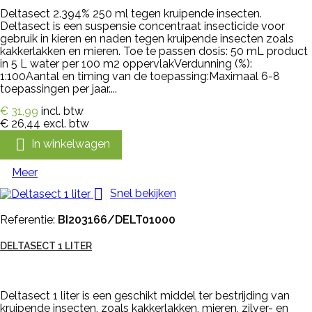
Deltasect 2.394% 250 ml tegen kruipende insecten.
Deltasect is een suspensie concentraat insecticide voor
gebruik in kieren en naden tegen kruipende insecten zoals
kakkerlakken en mieren. Toe te passen dosis: 50 mL product
in 5 L water per 100 m2 oppervlakVerdunning (%):
1:100Aantal en timing van de toepassing:Maximaal 6-8
toepassingen per jaar....
€ 31,99
incl. btw
€ 26,44
excl. btw

In winkelwagen
Meer

Snel bekijken
Referentie:
BI203166/DELT01000
DELTASECT 1 LITER
Deltasect 1 liter is een geschikt middel ter bestrijding van
kruipende insecten, zoals kakkerlakken, mieren, zilver- en