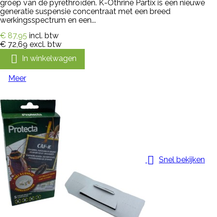
groep van de pyrethroïden. K-Othrine Partix is een nieuwe
generatie suspensie concentraat met een breed
werkingsspectrum en een...
€ 87,95
incl. btw
€ 72,69
excl. btw

In winkelwagen
Meer

Snel bekijken