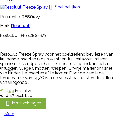

Snel bekijken
Referentie:
RESO027
Merk:
Resoluut
RESOLUUT FREEZE SPRAY
Resoluut Freeze Spray voor het doeltreffend bevriezen van
kruipende insecten (zoals wantsen, kakkerlakken, mieren,
spinnen, duizendpoten) en de meeste vliegende insecten
(muggen, vliegen, motten, wespen).Gifvrije manier om snel
van hinderlijke insecten af te komen.Door de zeer lage
temperatuur van -45°C van de vriesstraal barsten de cellen
van vliegende...
€ 17,99
incl. btw
€ 14,87
excl. btw

In winkelwagen
Meer