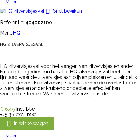
Meer

Snel bekijken
Referentie:
404002100
Merk:
HG
HG ZILVERVISJESVAL
HG zilvervisjesval voor het vangen van zilvervisjes en ander
kruipend ongedierte in huis. De HG zilvervisjesval heeft een
lijmlaag waar de zilvervisjes aan blijven plakken en uiteindelijk
zullen sterven. Een zilvervisjes val waarmee de overlast door
zilvervisjes en ander kruipend ongedierte effectief kan
worden bestreden. Wanneer de zilvervisjes in de...
€ 6,49
incl. btw
€ 5,36
excl. btw

In winkelwagen
Meer