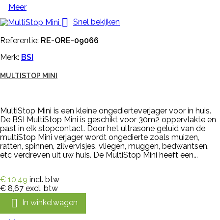
Meer

Snel bekijken
Referentie:
RE-ORE-09066
Merk:
BSI
MULTISTOP MINI
MultiStop Mini is een kleine ongedierteverjager voor in huis.
De BSI MultiStop Mini is geschikt voor 30m2 oppervlakte en
past in elk stopcontact. Door het ultrasone geluid van de
multiStop Mini verjager wordt ongedierte zoals muizen,
ratten, spinnen, zilvervisjes, vliegen, muggen, bedwantsen,
etc verdreven uit uw huis. De MultiStop Mini heeft een...
€ 10,49
incl. btw
€ 8,67
excl. btw

In winkelwagen