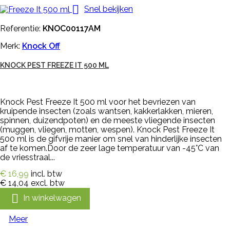

Snel bekijken
Referentie:
KNOC00117AM
Merk:
Knock Off
KNOCK PEST FREEZE IT 500 ML
Knock Pest Freeze It 500 ml voor het bevriezen van
kruipende insecten (zoals wantsen, kakkerlakken, mieren,
spinnen, duizendpoten) en de meeste vliegende insecten
(muggen, vliegen, motten, wespen). Knock Pest Freeze It
500 ml is de gifvrije manier om snel van hinderlijke insecten
af te komen.Door de zeer lage temperatuur van -45°C van
de vriesstraal...
€ 16,99
incl. btw
€ 14,04
excl. btw

In winkelwagen
Meer