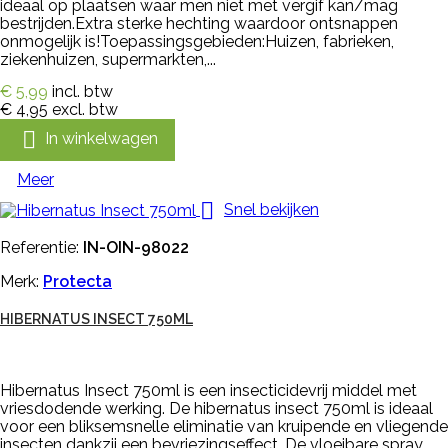
ideaal op plaatsen waar men niet met vergif kan/mag
bestrijden.Extra sterke hechting waardoor ontsnappen
onmogelijk is!Toepassingsgebieden:Huizen, fabrieken,
ziekenhuizen, supermarkten,...
€ 5,99
incl. btw
€ 4,95
excl. btw

In winkelwagen
Meer

Snel bekijken
Referentie:
IN-OIN-98022
Merk:
Protecta
HIBERNATUS INSECT 750ML
Hibernatus Insect 750ml is een insecticidevrij middel met
vriesdodende werking. De hibernatus insect 750ml is ideaal
voor een bliksemsnelle eliminatie van kruipende en vliegende
insecten dankzij een bevriezingseffect. De vloeibare spray,