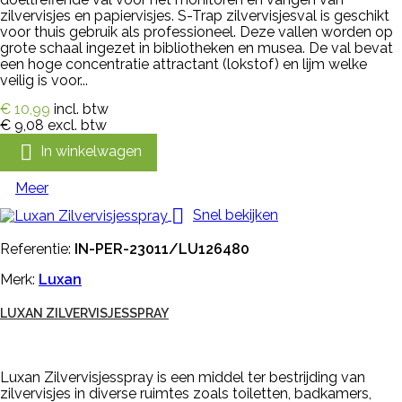
zilvervisjes en papiervisjes. S-Trap zilvervisjesval is geschikt
voor thuis gebruik als professioneel. Deze vallen worden op
grote schaal ingezet in bibliotheken en musea. De val bevat
een hoge concentratie attractant (lokstof) en lijm welke
veilig is voor...
€ 10,99
incl. btw
€ 9,08
excl. btw

In winkelwagen
Meer

Snel bekijken
Referentie:
IN-PER-23011/LU126480
Merk:
Luxan
LUXAN ZILVERVISJESSPRAY
Luxan Zilvervisjesspray is een middel ter bestrijding van
zilvervisjes in diverse ruimtes zoals toiletten, badkamers,