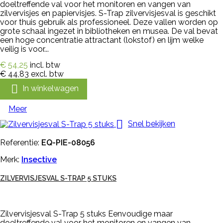
doeltreffende val voor het monitoren en vangen van
zilvervisjes en papiervisjes. S-Trap zilvervisjesval is geschikt
voor thuis gebruik als professioneel. Deze vallen worden op
grote schaal ingezet in bibliotheken en musea. De val bevat
een hoge concentratie attractant (lokstof) en lijm welke
veilig is voor...
€ 54,25
incl. btw
€ 44,83
excl. btw

In winkelwagen
Meer

Snel bekijken
Referentie:
EQ-PIE-08056
Merk:
Insective
ZILVERVISJESVAL S-TRAP 5 STUKS
Zilvervisjesval S-Trap 5 stuks Eenvoudige maar
doeltreffende val voor het monitoren en vangen van