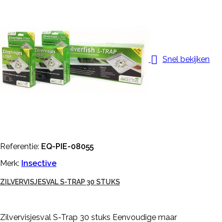

Snel bekijken
Referentie:
EQ-PIE-08055
Merk:
Insective
ZILVERVISJESVAL S-TRAP 30 STUKS
Zilvervisjesval S-Trap 30 stuks Eenvoudige maar