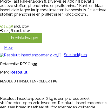
Micro-Fast kakkerlakken & zilvervisjes 500 ml bevat 2
actieve stoffen; phenothrine en prallethrine. * Kant-en-klaar
insecticide tegen kruipende insecten binnenshuis * 2 actieve
stoffen; phenothrine en prallethrine * Knockdown...
€ 14,95
incl. btw
€ 12,36
excl. btw

In winkelwagen
Meer

Snel bekijken
Referentie:
RESO039
Merk:
Resoluut
RESOLUUT INSECTENPOEDER 2 KG
Resoluut Insectenpoeder 2 kg is een professioneel
stuifpoeder tegen vele insecten. Resoluut Insectenpoeder is
een zeer breed inzetbaar stuifpoeder tegen kruipende