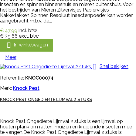
insecten en spinnen binnenshuis en mieren buitenshuis. Voor
het bestrijden van Mieren Zilvervisjes Papiervisjes
Kakkerlakken Spinnen Resoluut Insectenpoeder kan worden
aangebracht m.b.v. de...
€ 47,99
incl. btw
€ 39,66
excl. btw

In winkelwagen
Meer

Snel bekijken
Referentie:
KNOC00074
Merk:
Knock Pest
KNOCK PEST ONGEDIERTE LIJMVAL 2 STUKS
Knock Pest Ongedierte Lijmval 2 stuks is een lijmval op
houten plank om ratten, muizen en kruipende insecten mee
te vangen.De Knock Pest Ongedierte Lijmval 2 stuks is