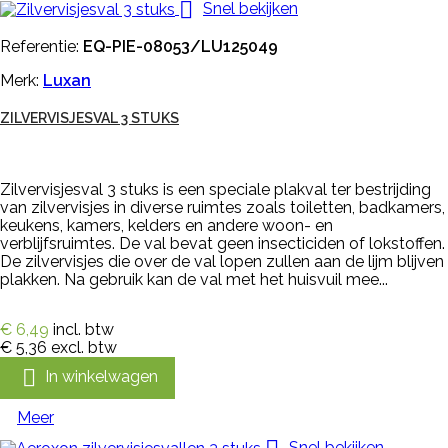

Snel bekijken
Referentie:
EQ-PIE-08053/LU125049
Merk:
Luxan
ZILVERVISJESVAL 3 STUKS
Zilvervisjesval 3 stuks is een speciale plakval ter bestrijding
van zilvervisjes in diverse ruimtes zoals toiletten, badkamers,
keukens, kamers, kelders en andere woon- en
verblijfsruimtes. De val bevat geen insecticiden of lokstoffen.
De zilvervisjes die over de val lopen zullen aan de lijm blijven
plakken. Na gebruik kan de val met het huisvuil mee...
€ 6,49
incl. btw
€ 5,36
excl. btw

In winkelwagen
Meer
Snel bekijken