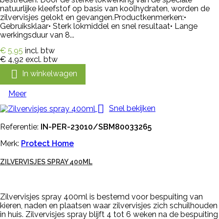
natuurlijke kleefstof op basis van koolhydraten, worden de
zilvervisjes gelokt en gevangen.Productkenmerken:•
Gebruiksklaar• Sterk lokmiddel en snel resultaat• Lange
werkingsduur van 8...
€ 5,95
incl. btw
€ 4,92
excl. btw

In winkelwagen
Meer

Snel bekijken
Referentie:
IN-PER-23010/SBM80033265
Merk:
Protect Home
ZILVERVISJES SPRAY 400ML
Zilvervisjes spray 400ml is bestemd voor bespuiting van
kieren, naden en plaatsen waar zilvervisjes zich schuilhouden
in huis. Zilvervisjes spray blijft 4 tot 6 weken na de bespuiting