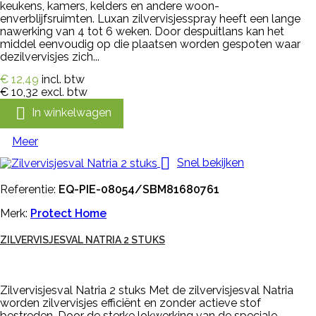
keukens, kamers, kelders en andere woon-
enverblijfsruimten. Luxan zilvervisjesspray heeft een lange
nawerking van 4 tot 6 weken. Door despuitlans kan het
middel eenvoudig op die plaatsen worden gespoten waar
dezilvervisjes zich...
€ 12,49
incl. btw
€ 10,32
excl. btw

In winkelwagen
Meer

Snel bekijken
Referentie:
EQ-PIE-08054/SBM81680761
Merk:
Protect Home
ZILVERVISJESVAL NATRIA 2 STUKS
Zilvervisjesval Natria 2 stuks Met de zilvervisjesval Natria
worden zilvervisjes efficiënt en zonder actieve stof
bestreden. Door de sterke lokwerking van de speciale