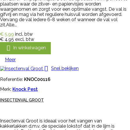
plaatsen waar de zilver- en papiervisjes worden
waargenomen en zorgt voor een optimale vangst. De val is
gifvrij en mag via het reguliere huisvuil worden afgevoerd.
Vervang de val iedere 6-8 weken of wanneer de val vol
zit.Alle...
€ 5,99
incl. btw
€ 4,95
excl. btw

In winkelwagen
Meer

Snel bekijken
Referentie:
KNOC00116
Merk:
Knock Pest
INSECTENVAL GROOT
Insectenval Groot is ideaal voor het vangen van
kakkerlakken d.m.v. de speciale lokstof dat in de lijm is