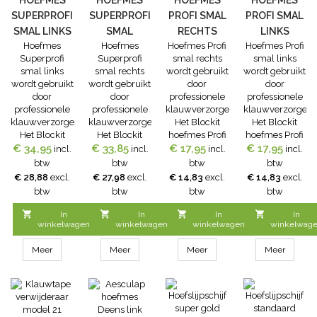
HOEFMES
HOEFMES
HOEFMES
HOEFMES
Verbeterde...
SUPERPROFI
SUPERPROFI
PROFI SMAL
PROFI SMAL
SMAL LINKS
SMAL
RECHTS
LINKS
Hoefmes
Hoefmes
Hoefmes Profi
Hoefmes Profi
RECHTS
Superprofi
Superprofi
smal rechts
smal links
smal links
smal rechts
wordt gebruikt
wordt gebruikt
wordt gebruikt
wordt gebruikt
door
door
door
door
professionele
professionele
professionele
professionele
klauwverzorgers.
klauwverzorgers.
klauwverzorgers.
klauwverzorgers.
Het Blockit
Het Blockit
Het Blockit
Het Blockit
hoefmes Profi
hoefmes Profi
€ 34,95
hoefmes
€ 33,85
hoefmes
€ 17,95
rechts is een
€ 17,95
links is een
incl.
incl.
incl.
incl.
Superprofi
Superprofi
enkelsnijdend
enkelsnijdend
btw
btw
btw
btw
links snijdt aan
rechts snijdt
rechts
links hoefmes.
€ 28,88
excl.
€ 27,98
excl.
€ 14,83
excl.
€ 14,83
excl.
één kant,
aan één kant,
hoefmes. Het
Het
btw
btw
btw
btw
namelijk links.
namelijk
ergonomisch
ergonomisch
Het
rechts. Het
vormgegeven
vormgegeven




In
In
In
In
ergonomisch
ergonomisch
houten
houten
winkelwagen
winkelwagen
winkelwagen
winkelwag
vormgegeven
vormgegeven
handvat geeft
handvat geeft
houten
houten
een goede grip
een goede grip
Meer
Meer
Meer
Meer
handvat geeft
handvat geeft
tijdens het
tijdens het
een goede grip
een goede grip
bekappen van
bekappen van
tijdens het
tijdens het
de klauwen
de klauwen
bekappen van
bekappen van
van koeien.
van koeien.
de klauwen
de klauwen
Eigenschappen:
Eigenschappen: