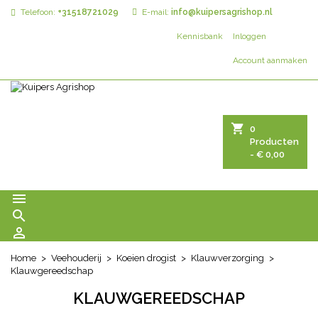
Telefoon:
+31518721029
E-mail:
info@kuipersagrishop.nl
Kennisbank
Inloggen
Account aanmaken
shopping_cart
0
Producten
- € 0,00



Home
Veehouderij
Koeien drogist
Klauwverzorging
Klauwgereedschap
KLAUWGEREEDSCHAP