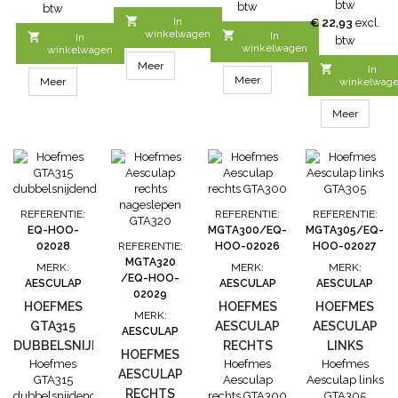
Het hoefmes
btw
btw
btw
30cm, breedte
GTA321 is extra

In
€ 22,93
excl.
ca: 3cm.
nageslepen.
winkelwagen

In

In
btw
winkelwagen
met bruin
winkelwagen
hardhouten
Meer

In
Meer
heft.
Meer
winkelwag
Meer
REFERENTIE:
REFERENTIE:
REFERENTIE:
EQ-HOO-
MGTA300/EQ-
MGTA305/EQ-
02028
REFERENTIE:
HOO-02026
HOO-02027
MGTA320
MERK:
MERK:
MERK:
/EQ-HOO-
AESCULAP
AESCULAP
AESCULAP
02029
HOEFMES
HOEFMES
HOEFMES
MERK:
GTA315
AESCULAP
AESCULAP
AESCULAP
DUBBELSNIJDEND
RECHTS
LINKS
HOEFMES
Hoefmes
Hoefmes
Hoefmes
GTA300
GTA305
AESCULAP
GTA315
Aesculap
Aesculap links
RECHTS
dubbelsnijdend
rechts GTA300
GTA305