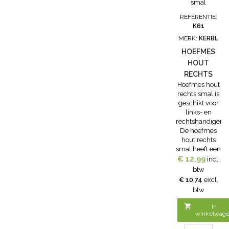
tweehoevigen
de spleet
REFERENTIE:
tussen de
K61
beide
MERK:
KERBL
klauwhelften
HOEFMES
open te
houden voor
HOUT
onderzoek of
RECHTS
behandeling.
Hoefmes hout
SMAL
rechts smal is
geschikt voor
links- en
rechtshandigen.
De hoefmes
hout rechts
smal heeft een
€ 12,99
hoogwaardig
incl.
stalen
btw
lemmet. met
€ 10,74
excl.
geïmpregneerd
btw
hardhouten
handvat.

In
winkelwag