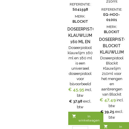
Om de klauw
mesjes wordt
andere soorten
REFERENTIE:
bij te werken
de hoornlaag
messen • Een
S041598
REFERENTIE:
zonder
snel
professioneel
EQ-HOO-
MERK:
stofvorming
verwijderd-
gereedschap
01001
BLOCKIT
en zonder
Klauw hoeft
met een lange
MERK:
opwarming
DOSEERPISTOOL
niet
levensduur.
BLOCKIT
van de klauw.
nabehandeld
KLAUWLIJM
Rubber schijfje
DOSEERPISTO
te worden-...
160 ML EN
(Vibrastop)
BLOCKIT
Doseerpistool
180 ML
voor een
KLAUWLIJM
klauwlijm 160
rustige loop...
ml en 180 ml
Doseerpistool
210ML
is een
Blockit
universeel
Klauwlijm
doseerpistool
210ml voor
voor
het mengen
bijvoorbeeld
en
€ 45,95
Blockit
aanbrengen
incl.
klauwlijm
van Blockit
btw
160ml en
€ 47,49
klauwlijm. Dit
incl.
€ 37,98
excl.
Technovit 2-
doseerpistool
btw
btw
Bond
is ook geschikt
€ 39,25
excl.
klauwlijm. In
voor Bovi-

In
btw
dit
Bond
winkelwagen
doseerpistool
klauwlijm

In