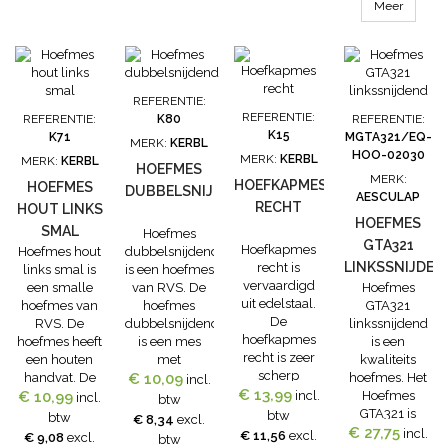
Meer
REFERENTIE:
REFERENTIE:
REFERENTIE:
K80
REFERENTIE:
K15
K71
MGTA321/EQ-
MERK:
KERBL
HOO-02030
MERK:
KERBL
MERK:
KERBL
HOEFMES
MERK:
HOEFKAPMES
HOEFMES
DUBBELSNIJDEND
AESCULAP
RECHT
HOUT LINKS
HOEFMES
SMAL
Hoefmes
GTA321
Hoefkapmes
Hoefmes hout
dubbelsnijdend
LINKSSNIJDEN
recht is
links smal is
is een hoefmes
vervaardigd
een smalle
van RVS. De
Hoefmes
uit edelstaal.
hoefmes van
hoefmes
GTA321
De
RVS. De
dubbelsnijdend
linkssnijdend
hoefkapmes
hoefmes heeft
is een mes
is een
recht is zeer
een houten
met
kwaliteits
scherp
handvat. De
€ 10,09
uitstekende
hoefmes. Het
incl.
geslepen. Met
€ 13,99
€ 10,99
hoefmes is
snijeigenschappen.
incl.
Hoefmes
incl.
btw
kunststof
linkssnijdend.
Met houten
GTA321 is
btw
btw
€ 8,34
excl.
handgrip.
handvat.
linkssnijdend.
€ 27,75
incl.
€ 11,56
excl.
€ 9,08
excl.
btw
Lengte ca: