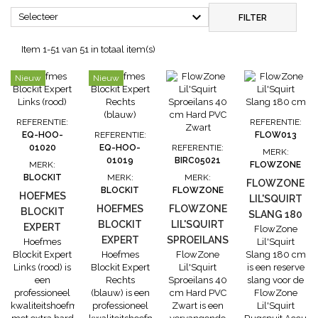

Selecteer
FILTER
Item 1-51 van 51 in totaal item(s)
Nieuw
Nieuw
REFERENTIE:
REFERENTIE:
EQ-HOO-
REFERENTIE:
FLOW013
01020
EQ-HOO-
REFERENTIE:
MERK:
01019
BIRC05021
MERK:
FLOWZONE
BLOCKIT
MERK:
MERK:
FLOWZONE
BLOCKIT
FLOWZONE
HOEFMES
LIL'SQUIRT
HOEFMES
FLOWZONE
BLOCKIT
SLANG 180
BLOCKIT
LIL'SQUIRT
EXPERT
FlowZone
CM
EXPERT
SPROEILANS
Hoefmes
Lil'Squirt
LINKS
Blockit Expert
Hoefmes
FlowZone
Slang 180 cm
RECHTS
40 CM HARD
(ROOD)
Links (rood) is
Blockit Expert
Lil'Squirt
is een reserve
(BLAUW)
PVC ZWART
een
Rechts
Sproeilans 40
slang voor de
professioneel
(blauw) is een
cm Hard PVC
FlowZone
kwaliteitshoefmes
professioneel
Zwart is een
Lil'Squirt