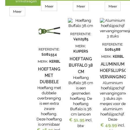
heft: 12,5cm.
klauwbekappers.Eigenschappen
klauwbekappers.Eigenschappen
gemaakt van
winkelwagen
hoefmes Dick
hoefmes Dick
speciaal
Meer
Meer
Meer
Bison:- extra
Bison:- extra
gesmeed
Meer
scherp- heft
scherp- heft
oliegehard
van Danta-
van Danta-
staal
hout
hout
REFERENTIE:
V402585
REFERENTIE:
MERK:
REFERENTIE:
S081588
KUIPERS
S081554
MERK:
KERBL
HOEFTANG
MERK:
KERBL
ALUMINIUM
BUFFALO 38
HOEFTANG
HOEFSLIJPSCH
CM
MET
VERVANGINGS
Hoeftang
DUBBELE
Buffalo 38 cm
Aluminium
3 STUKS
Hoeftang met
is een
hoefslijpschijf
OVERBRENGING
dubbele
gesmeden
vervangingsmesj
overbrenging
hoeftang. De
3 stuks zijn
is een extra
hoeftang
mesjes voor de
zware
Buffalo is 38
aluminium
hoeftang.
cm lang en
hoefslijpschijf.
Deze hoeftang
€ 51,95
uitermate
Deze
incl.
is onmisbaar
geschikt voor
vervangingsmesj
€ 49,99
incl.
btw
bij een goede
de hoeven van
kunt u