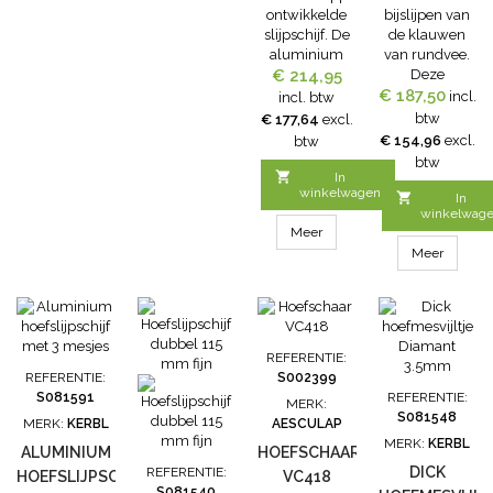
ontwikkelde
bijslijpen van
slijpschijf. De
de klauwen
aluminium
van rundvee.
hoefslijpschijf
€ 214,95
Deze
ProTrim
€ 187,50
aluminium
incl.
incl. btw
overtuigt door
hoefslijpschijf
btw
€ 177,64
excl.
zijn
wordt door
€ 154,96
excl.
btw
uitstekende
veel
btw
slijpresultaat,
professionele

In
de schone
winkelwagen
gebruikers,

In
snijvlakken en
zoals
winkelwag
de zeer goede
Meer
klauwbekappers,
gebruikseigenschappen.
gebruikt.
Meer
Eigenschappen
Eigenschappen:-
- uitstekende
Aluminium
bewerking van
behuizing-
klauwzool en
Laag gewicht-
tussenspleet
Door de
REFERENTIE:
mogelijk - zeer
diagonale
REFERENTIE:
S002399
schone
stand van de
S081591
REFERENTIE:
MERK:
snijvlakken;...
mesjes wordt
S081548
MERK:
KERBL
AESCULAP
de hoornlaag
MERK:
KERBL
snel
ALUMINIUM
HOEFSCHAAR
verwijderd-
DICK
REFERENTIE:
HOEFSLIJPSCHIJF
VC418
Klauw hoeft
S081540