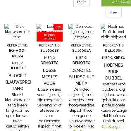
passen alle
210ml. Met
Meer
winkelwag
klauwlijmen
een
met 160 of
doseerpistool
Meer
180 ml
zorgt u ervoor
inhoud. Een
dat de 2-
-5%
doseerpistool
componenten
zorgt ervoor
van de
In prijs
verlaagd
dat de 2-
klauwlijm
componenten
tegelijk door
REFERENTIE:
REFERENTIE:
REFERENTIE:
REFERENTIE:
klauwlijm bij
de mengtip
EQ-HOO-
SLIJ0001B
SLIJ0001A
S3216805
elkaar
gaan en
01024
MERK:
MERK:
MERK:
KERBL
gevoegd
zodoende
MERK:
DEMOTEC
DEMOTEC
worden.
goed
HOEFMES
BLOCKIT
gemengd
LOSSE
DEMOTEC
PROFI
worden.
BLOCKIT
MESJES
SLIJPSCHIJF
DUBBEL
KLAUWSPREIDER
VOOR
MET 7
Hoefmes Profi
ZIJDIG
TANG
Losse mesjes
Demotec
dubbel zijdig
SLIJPSCHIJF
MESJES
SNIJDEND
Blockit
voor slijpschijf
slijpschijf met
snijdend wordt
klauwspreider
zijn mesjes ter
7 mesjes is een
gebruikt door
tang is een
vervanging of
hoogwaardige
professionele
tang voor het
als reserve
slijpschijf voor
klauwverzorgers.
spreiden van
voor
een goede
Het Hoefmes
twee
de Demotec
klauwverzorging
Profi dubbel
klauwhelften
slijpschijf met
bij koeien. Met
zijdig snijdend
€ 18,49
incl.