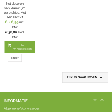
het doseren
van klauwlijm
op blokjes. Met
een Blockit
€ 46,95
doseerpistool
incl.
is het
btw
eenvoudig om
€ 38,80
excl.
klauwlijm uit
btw
het patroon te
doseren om

In
vervolgens de
winkelwagen
klosje onder
de klauwen
Meer
van koeien te
kunnen
lijmen. Dit
doseerpistool

TERUG NAAR BOVEN
is geschikt
voor alle
klauwlijm
patronen met
een inhoud


INFORMATIE
van 210 ml
Algemene Voorwaarden