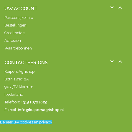


UW ACCOUNT
Persoonlijke Info
Bestellingen
Creditnota's
Adressen
Waardebonnen


CONTACTEER ONS
Kuipers Agrishop
Botniaweg 2A
9073TV Marrum
Nederland
Telefoon:
+31518721029
E-mail:
info@kuipersagrishop.nl
Beheer uw cookies en privacy