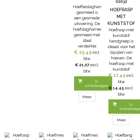
02032
Hoefbeslaghamer
HOEFRASP
gesmeed is
MET
een gesmede
KUNSTSTOF
uitvoering. De
hoefslaghamer
Hoefrasp met
HANDGREEP
gesmeed met
kunststof
staal
handgreep is
versterkte
ideaal voor het
€ 25,49
houten steel.
incl.
bijvijlen van
ca. 33 cm.
hoeven. De
btw
hoefrasp met
€ 21,07
excl.
kunststof
btw
€ 17,49
hangreep
incl.
heeft de

In
btw
winkelwagen
volgende
€ 14,45
excl.
afmetingen: 5
btw
Meer
× 48 × 4 cm

In
winkelwag
Meer