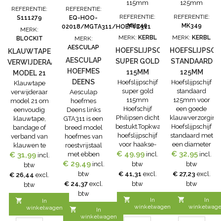
van koeien.
van koeien.
- Kwalitatief
- Kwalitatief
REFERENTIE:
REFERENTIE:
Het mes voor
Het mes voor
hoogwaardig
hoogwaardig
REFERENTIE:
REFERENTIE:
S111279
EQ-HOO-
de
de
staal, speciaal
staal, speciaal
MK340
MK349
02018/MGTA311/HOEFVC311
MERK:
professionele
professionele
ontwikkeld
ontwikkeld
MERK:
KERBL
MERK:
KERBL
BLOCKIT
MERK:
klauwbekapper
klauwbekapper
voor
voor
AESCULAP
HOEFSLIJPSCHIJF
HOEFSLIJPSCH
en hoefsmid
en hoefsmid
snijgereedschap
snijgereedschap
KLAUWTAPE
en voor
en voor
-...
-...
AESCULAP
SUPER GOLD
STANDAARD
VERWIJDERAAR
iedereen die
iedereen die
HOEFMES
115MM
125MM
MODEL 21
een perfect...
een...
DEENS
Hoefslijpschijf
Hoefslijpschijf
Klauwtape
super gold
standaard
verwijderaar
Aesculap
LINKS
115mm
125mm voor
model 21 om
hoefmes
GTA311
Hoefschijf
een goede
eenvoudig
Deens links
Philipsen dicht
klauwverzorging
klauwtape,
GTA311 is een
bestukt.Topkwaliteit
Hoefslijpschijf
bandage of
breed model
hoefslijpschijf
standaard met
verband van
hoefmes van
voor haakse-
een diameter
klauwen te
roestvrijstaal
€ 49,99
slijpmachine
€ 32,95
van 155mm
€ 31,99
verwijderen.
met ebben
incl.
incl.
incl.
voor het
past op elks
Met de Wrapid
€ 29,49
zwart houten
incl.
btw
btw
btw
slijpen en
haakse
Cut is dit zeer
heft. Aesculap
btw
€ 41,31
excl.
€ 27,23
excl.
€ 26,44
excl.
schoonmaken
slijpmachine.
eenvoudig en
hoefmes
€ 24,37
excl.
btw
btw
btw
van de
Hoefslijpschijf
doordat de
Deens links
btw
hoeven.
met
sikkel 90 cm
GTA311 is van


In
In

In
Origineeel
hardmetalen
winkelwagen
winkelwag
lang is kunt u
hoogwaardige
winkelwagen

In
philipsen
bezetting met
eenvoudig op
kwaliteit
winkelwagen