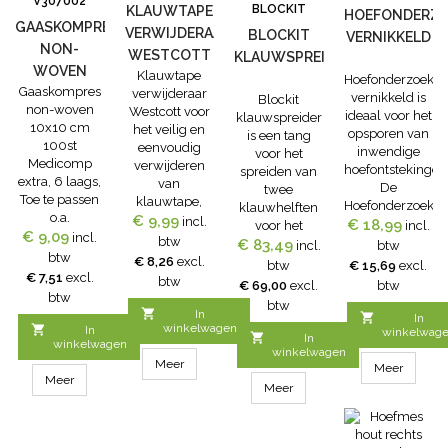
V307002
BLOCKIT
KLAUWTAPE
HOEFONDERZ
lans van totaal
GAASKOMPRES
VERWIJDERAAR
BLOCKIT
80...
VERNIKKELD
NON-
WESTCOTT
KLAUWSPREIDER
WOVEN
Klauwtape
Hoefonderzoekta
Gaaskompres
10X10 CM
verwijderaar
vernikkeld is
Blockit
non-woven
Westcott voor
100ST
ideaal voor het
klauwspreider
10x10 cm
het veilig en
opsporen van
is een tang
100st
eenvoudig
inwendige
voor het
Medicomp
verwijderen
hoefontstekingen
spreiden van
extra, 6 laags,
van
De
twee
Toe te passen
klauwtape,
Hoefonderzoekta
klauwhelften
o.a.
bandages en
€ 9,99
incl.
€ 18,99
vernikkeld is
voor het
incl.
klauwverband,
€ 9,09
incl.
verband. De
btw
circa 300 mm
behandelen of
€ 83,49
incl.
btw
wondverband,
Westcott
btw
lang. gemaakt
€ 8,26
excl.
onderzoeken
btw
€ 15,69
excl.
drukverband
klauwtape
€ 7,51
excl.
van gesmeed
van de
btw
€ 69,00
excl.
btw
etc
verwijderaar is
staal.
btw
klauwen. Maar
btw
ook geschikt

In
de Blockit

In
voor het
winkelwagen

In
winkelwag
klauwspreider

In
winkelwagen
snijden van
tang is ook
winkelwagen
folie e.d.
Meer
Meer
ideaal voor het
Meer
reinigen van
Meer
de
klauwspleet.
Tang om bij