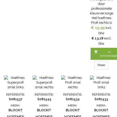
door
professionele
klauwverzorgers.
Het hoefmes
Profi rechts is
€ 15,95
een
incl.
enkelsnijdend
btw
rechts
€ 13,18
excl.
hoefmes. Het
btw
ergonomisch
vormgegeven

In
houten
winkelwag
handvat geeft
een goede grip
Meer
tijdens het
bekappen van
de klauwen
van koeien.
Eigenschappen:-
Kwalitatief
REFERENTIE:
REFERENTIE:
REFERENTIE:
REFERENTIE:
hoogwaardig
S081537
S081543
S081534
S081533
staal, speciaal
MERK:
MERK:
MERK:
MERK:
ontwikkeld
BLOCKIT
BLOCKIT
BLOCKIT
BLOCKIT
voor
snijgereedschap-