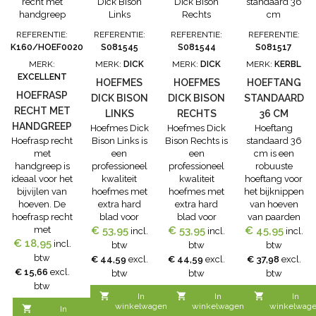
REFERENTIE:
REFERENTIE:
REFERENTIE:
REFERENTIE:
K160/HOEF0020
S081545
S081544
S081517
MERK:
MERK:
DICK
MERK:
DICK
MERK:
KERBL
EXCELLENT
HOEFMES
HOEFMES
HOEFTANG
HOEFRASP
DICK BISON
DICK BISON
STANDAARD
RECHT MET
LINKS
RECHTS
36 CM
HANDGREEP
Hoefmes Dick
Hoefmes Dick
Hoeftang
Hoefrasp recht
Bison Links is
Bison Rechts is
standaard 36
met
een
een
cm is een
handgreep is
professioneel
professioneel
robuuste
ideaal voor het
kwaliteit
kwaliteit
hoeftang voor
bijvijlen van
hoefmes met
hoefmes met
het bijknippen
hoeven. De
extra hard
extra hard
van hoeven
hoefrasp recht
blad voor
blad voor
van paarden
met
€ 53,95
harde
€ 53,95
harde
€ 45,95
en koeien.
incl.
incl.
incl.
€ 18,95
handgreep is
klauwen en
klauwen en
Deze hoeftang
incl.
btw
btw
btw
een degelijke
hoeven. Het
hoeven. Het
is 36 cm lang
btw
€ 44,59
excl.
€ 44,59
excl.
€ 37,98
excl.
Duitse
hoefmes Dick
hoefmes Dick
en de kop is 3
€ 15,66
excl.
btw
btw
btw
kwaliteitsrasp.
Bison Links is
Bison Rechts is
cm breed.
btw
Maat rasp:
voor
voor
Deze hoeftang



In
In
In
35cm, maat
linkshandige
rechtshandige
standaard is
winkelwagen
winkelwagen
winkelwag

In