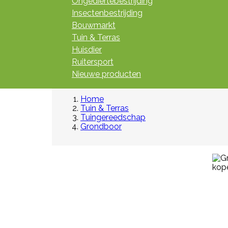
Ongediertebestrijding
Insectenbestrijding
Bouwmarkt
Tuin & Terras
Huisdier
Ruitersport
Nieuwe producten
Home
Tuin & Terras
Tuingereedschap
Grondboor

Snel
bekijken
Referentie:
M643-G
NEKPLAATJE BLANCO GEEL