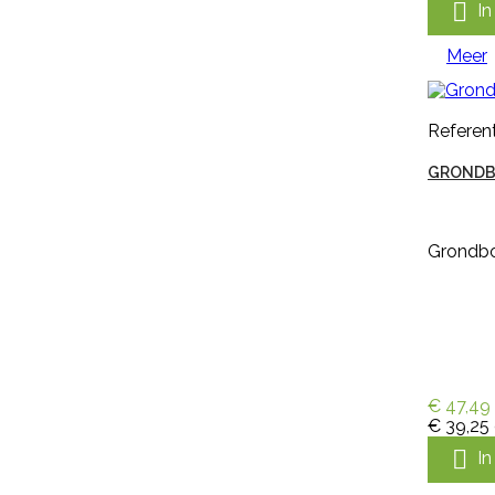

I

Snel bekijken
Meer
Referentie:
M1477
Merk:
Kerbl
Referent
KALVERSPEEN HONING
GRONDB
TRANSPARANT 10 CM
Kalverspeen honing transparant
Grondboo
10 cm is een speen van rubber
met kruisperforatie. Deze
kalverspeen is transparant en
heeft een lengte van 10 cm
€ 1,35
incl. btw
€ 1,12
excl. btw

In winkelwagen
€ 47,49
€ 39,25
Meer

I
