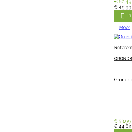
€ 60,49
09014/MGEN250
€ 49,99
GENOXONE ZX 250ML

I
Meer
Genoxone ZX 250ml tegen de
meest voorkomende lastige
onkruiden zoals paardenbloemen,
Referent
brandnetels, heermoes, distels en
zevenblad. Genoxone ZX gaat
GRONDB
vanaf nu de strijd aan tegen alle
hardnekkige onkruiden! Dit nieuwe
middel is zeer breed inzetbaar
tegen de meest voorkomende
Grondboo
lastige onkruiden zoals
paardenbloemen, brandnetels,
heermoes, distels en zevenblad....
€ 36,95
incl. btw
€ 30,54
excl. btw

In winkelwagen
€ 53,99
Meer
€ 44,62