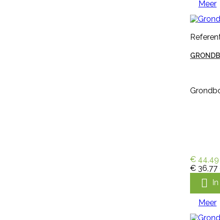
Snel bekijken
Meer
Referentie:
M297256
Merk:
Keron
Referent
HANDSCHOEN KERON FLETEX
GRONDB
Handschoen Keron Fletex is een
Grondboo
volledig gecoat latex met
katoenen voering, licht, flexibel en
zweetabsorberend. De
handschoen Keron Fletex is zeer
elastisch en vloeistofdicht en
heeft een lange kap, voor
optimale bescherming van
onderarmen. De handschoen
€ 44,49
heeft een geruwde en dubbel
€ 36,77
gedompelde hand voor goede

I
grip bij natte en droge
omstandigheden en is...
€ 5,99
incl. btw
Meer
€ 4,95
excl. btw