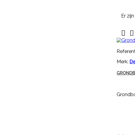
Nekplaatje blanco geel is geschikt
Er zij
voor om de hals van schapen,
geiten of koeien. Dit nekplaatje
zonder nummer is gemaakt van


kwaliteits EVA, duidelijk afleesbaar
en makkelijk aan te brengen. Een
nekplaatje wordt vaak door
Referent
een rubber nekkoord / karrubber
(nr. M608) of nylon nekkoord (nr.
Merk:
De
M1061) met een harpsluitting (nr.
30005) of een simplex-haakje (
GRONDB
NR....
€ 0,94
incl. btw
€ 0,78
excl. btw

In winkelwagen
Grondboo
Meer

Snel
bekijken
Referentie:
HB-OHB-