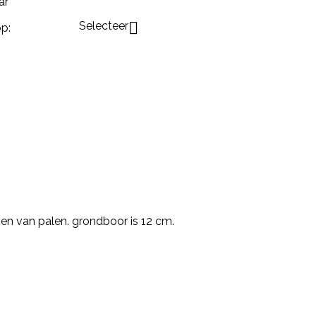
ar
Selecteer

p:
en van palen. grondboor is 12 cm.