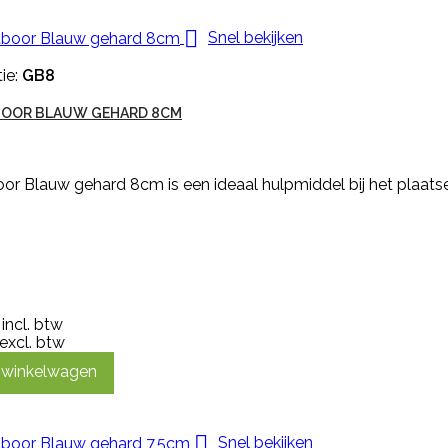

Snel bekijken
ie:
GB8
OOR BLAUW GEHARD 8CM
r Blauw gehard 8cm is een ideaal hulpmiddel bij het plaatse
incl. btw
excl. btw
n winkelwagen

Snel bekijken