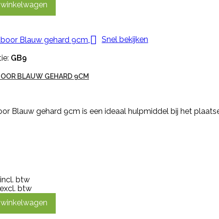
n winkelwagen

Snel bekijken
ie:
GB9
OOR BLAUW GEHARD 9CM
r Blauw gehard 9cm is een ideaal hulpmiddel bij het plaatse
incl. btw
excl. btw
n winkelwagen