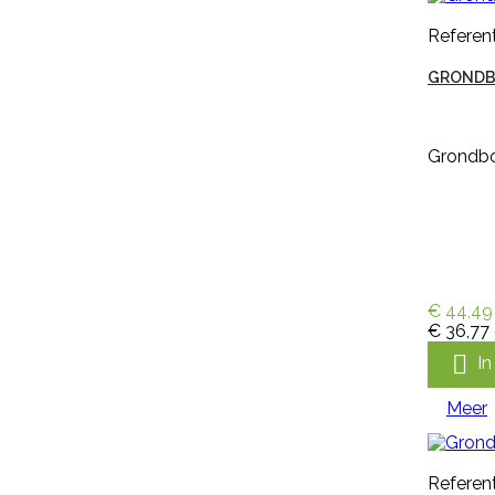

In winkelwagen
Referent
Meer
GRONDB
Grondboo
€ 44,49
€ 36,77

I
Meer

Snel bekijken
Referent