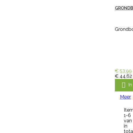
Referentie:
IN-PYR-91081A
GRONDB
Merk:
Edialux
VEERUST SUPER SPRAY RUND
Grondbo
OMDOOS 12 X 600 ML
Veerust Super Spray Rund
omdoos 12 x 600 ml vliegenspray
extra voordelig. Met Veerust
voorkomt u jeuk, hinder en onrust
bij uw vee. Veerust zorgt ervoor
€ 53,99
dat vliegen op afstand blijven.
€ 44,62
Veerust is een vliegenspray voor
de bestrijding van vliegen op

I
rundvee en paarden. Veerust is
ook te gebruiken als vliegenspray
Meer
in melkstal en verblijfplaatsen van
vee....
€ 173,31
incl. btw
Ite
€ 159,00
excl. btw
1-6
van

In winkelwagen
in
tota