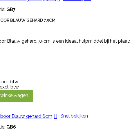
ie:
GB7
OOR BLAUW GEHARD 7,5CM
r Blauw gehard 7,5cm is een ideaal hulpmiddel bij het plaat
incl. btw
excl. btw
n winkelwagen

Snel bekijken
ie:
GB6