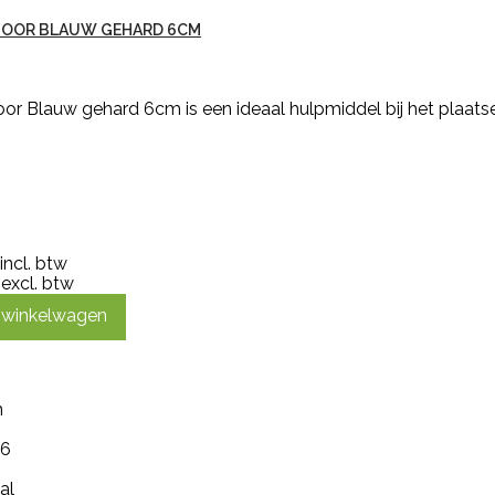
OOR BLAUW GEHARD 6CM
or Blauw gehard 6cm is een ideaal hulpmiddel bij het plaats
incl. btw
excl. btw
n winkelwagen
m
 6
al