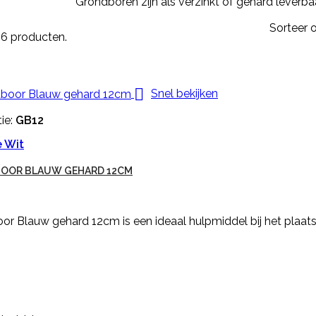
Grondboren zijn als verzinkt of gehard leverba
Sorteer o
n 6 producten.

Snel bekijken
ie:
GB12
 Wit
OOR BLAUW GEHARD 12CM
r Blauw gehard 12cm is een ideaal hulpmiddel bij het plaats