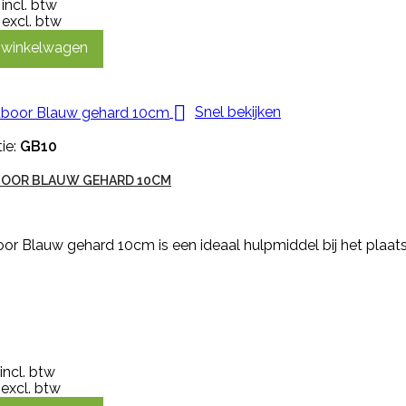
incl. btw
excl. btw
n winkelwagen

Snel bekijken
ie:
GB10
OOR BLAUW GEHARD 10CM
r Blauw gehard 10cm is een ideaal hulpmiddel bij het plaats
incl. btw
excl. btw