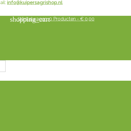
il:
info@kuipersagrishop.nl
shopping_cart
Winkelwagen:
0
Producten - € 0,00