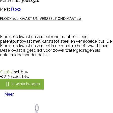
Referentie:
30018510
Merk:
Flocx
FLOCX 100 KWAST UNIVERSEEL ROND MAAT 10
Flocx 100 kwast universeel rond maat 10 is een
patentpuntkwast met kunststof steel en vernikkelde bus. De
Flocx 100 kwast universeel in de maat 10 heeft zwart haar.
Deze kwast is geschikt voor zowel watergedragen als
oplosmiddelhoudende lak.
€ 2,85
incl. btw
€ 2,36
excl. btw

In winkelwagen
Meer