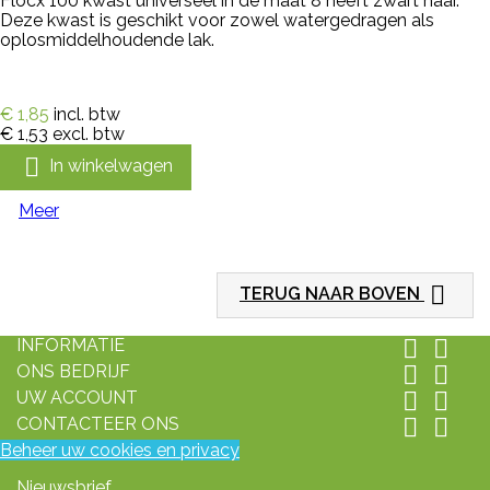
Flocx 100 kwast universeel in de maat 8 heeft zwart haar.
Deze kwast is geschikt voor zowel watergedragen als
oplosmiddelhoudende lak.
€ 1,85
incl. btw
€ 1,53
excl. btw

In winkelwagen
Meer

TERUG NAAR BOVEN
INFORMATIE


ONS BEDRIJF


UW ACCOUNT


CONTACTEER ONS


Beheer uw cookies en privacy
Nieuwsbrief