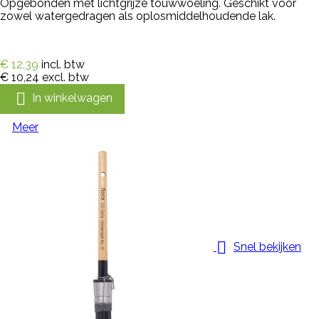
Opgebonden met lichtgrijze touwwoeling. Geschikt voor
zowel watergedragen als oplosmiddelhoudende lak.
€ 12,39
incl. btw
€ 10,24
excl. btw

In winkelwagen
Meer

Snel bekijken