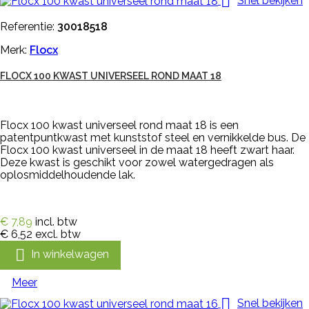

Snel bekijken
Referentie:
30018518
Merk:
Flocx
FLOCX 100 KWAST UNIVERSEEL ROND MAAT 18
Flocx 100 kwast universeel rond maat 18 is een
patentpuntkwast met kunststof steel en vernikkelde bus. De
Flocx 100 kwast universeel in de maat 18 heeft zwart haar.
Deze kwast is geschikt voor zowel watergedragen als
oplosmiddelhoudende lak.
€ 7,89
incl. btw
€ 6,52
excl. btw

In winkelwagen
Meer

Snel bekijken