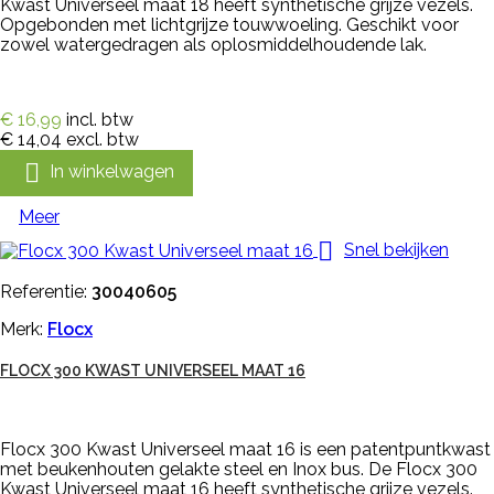
Kwast Universeel maat 18 heeft synthetische grijze vezels.
Opgebonden met lichtgrijze touwwoeling. Geschikt voor
zowel watergedragen als oplosmiddelhoudende lak.
€ 16,99
incl. btw
€ 14,04
excl. btw

In winkelwagen
Meer

Snel bekijken
Referentie:
30040605
Merk:
Flocx
FLOCX 300 KWAST UNIVERSEEL MAAT 16
Flocx 300 Kwast Universeel maat 16 is een patentpuntkwast
met beukenhouten gelakte steel en Inox bus. De Flocx 300
Kwast Universeel maat 16 heeft synthetische grijze vezels.