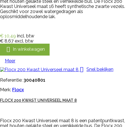
met houten gelakte steel en vernikkelde bus. De Flocx 200
Kwast Universeel maat 16 heeft synthetische zwarte vezels.
Geschikt voor zowel watergedragen als
oplosmiddelhoudende lak.
€ 10,49
incl. btw
€ 8,67
excl. btw

In winkelwagen
Meer

Snel bekijken
Referentie:
30040801
Merk:
Flocx
FLOCX 200 KWAST UNIVERSEEL MAAT 8
Flocx 200 Kwast Universeel maat 8 is een patentpuntkwast,
met houten gelakte steel en vernikkelde bus. De Flocx 200