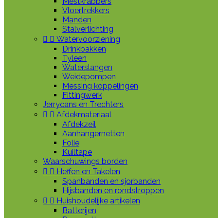
Mestkrabbers
Vloertrekkers
Manden
Stalverlichting


Watervoorziening
Drinkbakken
Tyleen
Waterslangen
Weidepompen
Messing koppelingen
Fittingwerk
Jerrycans en Trechters


Afdekmateriaal
Afdekzeil
Aanhangernetten
Folie
Kuiltape
Waarschuwings borden


Heffen en Takelen
Spanbanden en sjorbanden
Hijsbanden en rondstroppen


Huishoudelijke artikelen
Batterijen