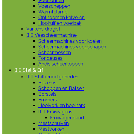
Voertonnen
Voerscheppen
Warmtelamp
Onthoornen kalveren
Hooiruif en voerbak
Varkens drogist


Veescheermachine
Scheermachines voor koeien
Scheermachines voor schapen
Scheermessen
Tondeuses
Andis scheerkoppen


Stal & Erf


Stalbenodigdheden
Bezems
Schoppen en Batsen
Borstels
Emmers
Hooivork en hooihark


Kruiwagens
kruiwagenband
Mestschuiven
Mestvorken