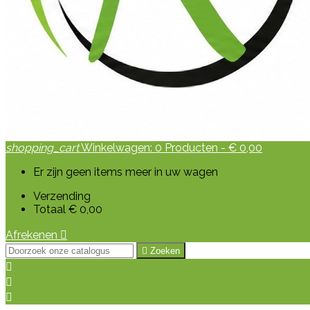
shopping_cart
Winkelwagen:
0
Producten - € 0,00
Er zijn geen items meer in uw wagen
Verzending
Totaal
€ 0,00
Afrekenen


Zoeken


