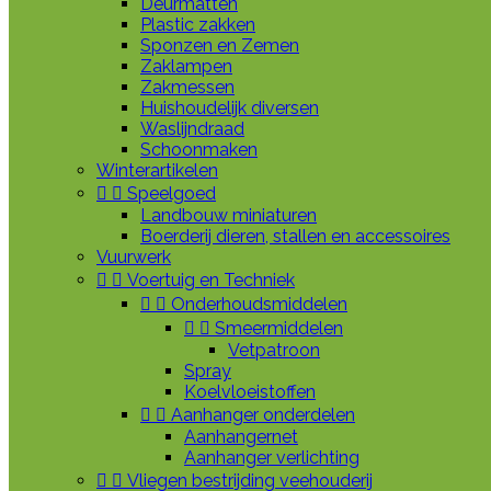
Deurmatten
Plastic zakken
Sponzen en Zemen
Zaklampen
Zakmessen
Huishoudelijk diversen
Waslijndraad
Schoonmaken
Winterartikelen


Speelgoed
Landbouw miniaturen
Boerderij dieren, stallen en accessoires
Vuurwerk


Voertuig en Techniek


Onderhoudsmiddelen


Smeermiddelen
Vetpatroon
Spray
Koelvloeistoffen


Aanhanger onderdelen
Aanhangernet
Aanhanger verlichting


Vliegen bestrijding veehouderij