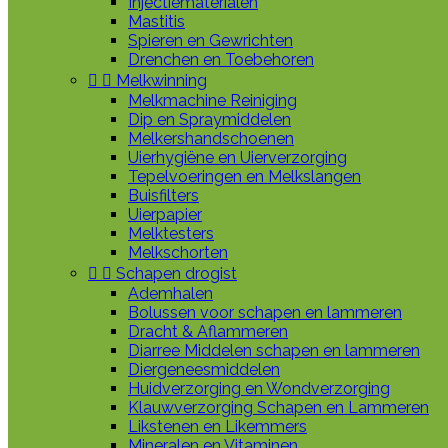
Injectiematerialen
Mastitis
Spieren en Gewrichten
Drenchen en Toebehoren


Melkwinning
Melkmachine Reiniging
Dip en Spraymiddelen
Melkershandschoenen
Uierhygiëne en Uierverzorging
Tepelvoeringen en Melkslangen
Buisfilters
Uierpapier
Melktesters
Melkschorten


Schapen drogist
Ademhalen
Bolussen voor schapen en lammeren
Dracht & Aflammeren
Diarree Middelen schapen en lammeren
Diergeneesmiddelen
Huidverzorging en Wondverzorging
Klauwverzorging Schapen en Lammeren
Likstenen en Likemmers
Mineralen en Vitaminen