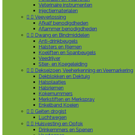
Veterinaire instrumenten
Injectiematerialen


Veeverlossing
Afkalf benodigdheden
Aflammer benodigdheden


Dwang en Bindmiddelen
Anti-drinkbeugels
Halsters en Riemen
Koeliften en Spanbeugels
Veedrijver
Stier- en Koegeleiding


Dekseizoen, Veeherkenning en Veemarkering
Dekblokken en Dektuig
Halsplaatjes
Halsriemen
Kokernummers
Merkstiften en Merkspray
Enkelband Koeien


Geiten drogist
Luchtwegen


Huisvesting en Opfok
Drinkemmers en Spenen