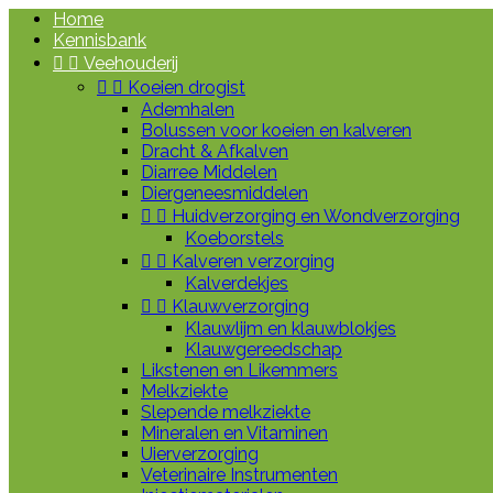
Home
Kennisbank


Veehouderij


Koeien drogist
Ademhalen
Bolussen voor koeien en kalveren
Dracht & Afkalven
Diarree Middelen
Diergeneesmiddelen


Huidverzorging en Wondverzorging
Koeborstels


Kalveren verzorging
Kalverdekjes


Klauwverzorging
Klauwlijm en klauwblokjes
Klauwgereedschap
Likstenen en Likemmers
Melkziekte
Slepende melkziekte
Mineralen en Vitaminen
Uierverzorging
Veterinaire Instrumenten