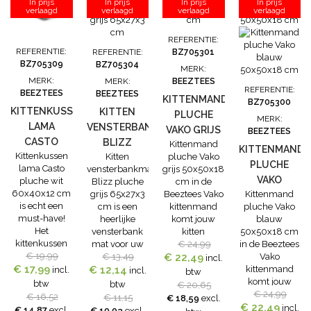
In prijs
In prijs
In prijs
In prijs
een wereld
verlaagd
bloemvormige
verlaagd
bloemvormige
verlaagd
uit worden
verlaagd
van comfort
kitten ligmand
kitten ligmand
gewassen in
en stijl. Dit
ziet er niet
ziet er niet
de
REFERENTIE:
kattenhuisje is
alleen heel
alleen heel
wasmachine
REFERENTIE:
REFERENTIE:
BZ705301
zo ontworpen,
vrolijk en mooi
vrolijk en mooi
op 30
BZ705309
BZ705304
MERK:
dat jouw kitten
uit, maar het
uit, maar het
graden....
MERK:
MERK:
BEEZTEES
kan genieten
pluche zorgt
pluche zorgt
REFERENTIE:
BEEZTEES
BEEZTEES
van...
ook nog...
ook nog...
KITTENMAND
BZ705300
KITTENKUSSEN
KITTEN
PLUCHE
MERK:
LAMA
VENSTERBANKMAT
VAKO GRIJS
BEEZTEES
CASTO
BLIZZ
Kittenmand
50X50X18
KITTENMAND
Kittenkussen
Kitten
pluche Vako
PLUCHE WIT
PLUCHE
CM
PLUCHE
lama Casto
vensterbankmat
grijs 50x50x18
60X40X12
GRIJS
VAKO
pluche wit
Blizz pluche
cm in de
CM
65X27X3 CM
60x40x12 cm
grijs 65x27x3
Beeztees Vako
Kittenmand
BLAUW
is echt een
cm is een
kittenmand
pluche Vako
50X50X18
must-have!
heerlijke
komt jouw
blauw
CM
Het
vensterbank
kitten
50x50x18 cm
kittenkussen
mat voor uw
helemaal tot
€ 24,99
in de Beeztees
lama Casto
€ 19,99
kitten. Kittens
€ 13,49
rust. Dit zachte
€ 22,49
Vako
incl.
€ 17,99
pluche wit is
€ 12,14
en katten
kussen is
kittenmand
incl.
incl.
btw
niet alleen
zoeken graag
gemaakt van
komt jouw
btw
btw
€ 20,65
super schattig,
warme plekjes
langharig
€ 24,99
kitten
€ 16,52
€ 11,15
€ 18,59
excl.
maar ligt ook
op in huis.
pluche,
€ 22,49
helemaal tot
incl.
€ 14,87
excl.
€ 10,03
excl.