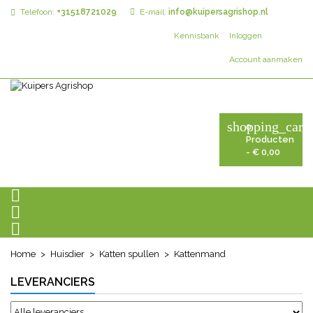
Telefoon:
+31518721029
E-mail:
info@kuipersagrishop.nl
Kennisbank
Inloggen
Account aanmaken
shopping_cart
0
Producten
- € 0,00



Home
Huisdier
Katten spullen
Kattenmand
LEVERANCIERS