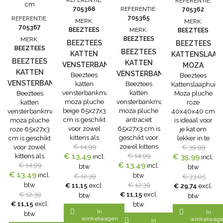
REFERENTIE:
705366
REFERENTIE:
705362
705365
REFERENTIE:
MERK:
MERK:
705367
BEEZTEES
MERK:
BEEZTEES
BEEZTEES
MERK:
BEEZTEES
BEEZTEES
BEEZTEES
BEEZTEES
KATTEN
KATTENSLAAP
BEEZTEES
KATTEN
VENSTERBANKMAT
MOZA
KATTEN
VENSTERBANKMAT
Beeztees
MOZA
Beeztees
PLUCHE
VENSTERBANKMAT
katten
Beeztees
Kattenslaaphuis
MOZA
PLUCHE
ROZE
vensterbankmat
katten
Beeztees
Moza pluche
MOZA
PLUCHE
BEIGE
40X40X40
moza pluche
vensterbankmat
katten
roze
PLUCHE
ANTRACIET
65X27X3 CM
CM
beige 65x27x3
moza pluche
vensterbankmat
40x40x40 cm
ROZE
65X27X3 CM
cm is geschikt
antraciet
moza pluche
is ideaal voor
65X27X3 CM
voor zowel
65x27x3 cm is
roze 65x27x3
je kat om
kittens als
geschikt voor
cm is geschikt
lekker in te
katten. Katten
€ 14,99
zowel kittens
voor zowel
rusten. Het
€ 39,99
€ 13,49
en kittens
als katten.
€ 14,99
kittens als
€ 35,99
Beeztees
incl.
incl.
zoeken graag
€ 13,49
Katten en
katten. Katten
€ 14,99
Kattenslaaphuis
incl.
btw
btw
warme plekjes
kittens zoeken
€ 13,49
en kittens
Moza pluche
incl.
btw
€ 12,39
€ 33,05
op in huis. De
graag warme
zoeken graag
roze
btw
€ 12,39
€ 11,15
excl.
€ 29,74
excl.
Beeztees
plekjes op in
warme plekjes
40x40x40 cm
€ 12,39
€ 11,15
excl.
btw
btw
katten
huis. De
op in huis. De
is echt een
€ 11,15
excl.
btw
vensterbankmat
Beeztees
Beeztees
knus plekje

In

In
btw
moza pluche
katten
katten
winkelwagen
waar je kat
winkelwag

In