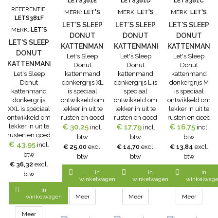
LETS381E
LETS381D
LETS381C
REFERENTIE:
MERK:
LET'S
MERK:
LET'S
MERK:
LET'S
LETS381F
LET'S SLEEP
LET'S SLEEP
LET'S SLEEP
MERK:
LET'S
DONUT
DONUT
DONUT
LET'S SLEEP
KATTENMAND
KATTENMAND
KATTENMAND
DONUT
Let's Sleep
Let's Sleep
Let's Sleep
DONKERGRIJS
DONKERGRIJS
DONKERGRIJS
KATTENMAND
Donut
Donut
Donut
XL
L
M
Let's Sleep
kattenmand
kattenmand
kattenmand
DONKERGRIJS
Donut
donkergrijs XL
donkergrijs L is
donkergrijs M
XXL
kattenmand
is speciaal
speciaal
is speciaal
donkergrijs
ontwikkeld om
ontwikkeld om
ontwikkeld om
XXL is speciaal
lekker in uit te
lekker in uit te
lekker in uit te
ontwikkeld om
rusten en goed
rusten en goed
rusten en goed
lekker in uit te
€ 30,25
in te kunnen
€ 17,79
in te kunnen
€ 16,75
in te kunnen
incl.
incl.
incl.
rusten en goed
slapen.De
slapen.De
slapen.De
btw
btw
btw
€ 43,95
in te kunnen
Let's Sleep
Let's Sleep
Let's Sleep
incl.
€ 25,00
excl.
€ 14,70
excl.
€ 13,84
excl.
slapen.De
Donut
Donut
Donut
btw
btw
btw
btw
Let's Sleep
kattenmand
kattenmand
kattenmand
€ 36,32
excl.
Donut
donkergrijs XL
donkergrijs L is
donkergrijs M



In
In
In
btw
kattenmand
is een fijne
een fijne
is een fijne
winkelwagen
winkelwagen
winkelwag
donkergrijs
slaap-/rustplek
slaap-/rustplek
slaap-/rustplek

In
XXL is een fijne
voorkomt een
voorkomt een
voorkomt een
winkelwagen
Meer
Meer
Meer
slaap-/rustplek
hoop stress en
hoop stress en
hoop stress en
voorkomt een
zorgt ervoor
zorgt ervoor
zorgt ervoor
Meer