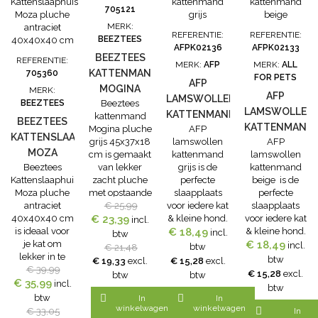
gaten moet
705121
houden tijdens
MERK:
het...
REFERENTIE:
REFERENTIE:
BEEZTEES
AFPK02136
AFPK02133
BEEZTEES
REFERENTIE:
MERK:
AFP
MERK:
ALL
KATTENMAND
705360
FOR PETS
AFP
MOGINA
MERK:
AFP
LAMSWOLLEN
BEEZTEES
Beeztees
PLUCHE
LAMSWOLLEN
KATTENMAND
kattenmand
GRIJS
BEEZTEES
KATTENMAND
Mogina pluche
AFP
GRIJS
45X37X18
KATTENSLAAPHUIS
grijs 45x37x18
lamswollen
AFP
BEIGE
CM
MOZA
cm is gemaakt
kattenmand
lamswollen
Beeztees
van lekker
grijs is de
kattenmand
PLUCHE
Kattenslaaphuis
zacht pluche
perfecte
beige is de
ANTRACIET
Moza pluche
met opstaande
slaapplaats
perfecte
40X40X40
antraciet
randen, zodat
€ 25,99
voor iedere kat
slaapplaats
CM
40x40x40 cm
jouw kat extra
€ 23,39
& kleine hond.
voor iedere kat
incl.
is ideaal voor
lekker ligt.
€ 18,49
De AFP
& kleine hond.
incl.
btw
je kat om
De Beeztees
lamswollen
€ 18,49
De AFP
incl.
btw
€ 21,48
lekker in te
kattenmand
kattenmand
lamswollen
btw
€ 19,33
excl.
€ 15,28
excl.
rusten. Het
€ 39,99
Mogina pluche
grijs met
kattenmand
€ 15,28
excl.
btw
btw
€ 35,99
Beeztees
grijs 45x37x18
superzacht
beige met
incl.
btw
Kattenslaaphuis
cm blijft goed
hoogpolig
superzacht
btw


In
In
Moza pluche
op zijn plaats
pluche aan de
hoogpolig
winkelwagen
winkelwagen

€ 33,05
In