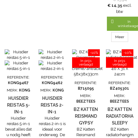
Kattenhangmat
€ 14,35
excl.
creme
btw
46x31x24 cm
heeft een

In
verstelbaar
winkelwag
frame
waardoor het
Meer
gemakkelijk is
te bevestigen
-10%
-10%
op iedere
radiator. Nadat
In prijs
In prijs
verlaagd
verlaagd
de
radiatorhangmat
is opgehangen
REFERENTIE:
REFERENTIE:
zal jouw kat
KONG9467
KONG9462
REFERENTIE:
REFERENTIE:
zijn plekje
B715095
BZ405301
MERK:
KONG
MERK:
KONG
opzoeken en
MERK:
MERK:
zal er niet snel
HUISDIER
HUISDIER
BEEZTEES
BEEZTEES
meer...
REISTAS 5-
REISTAS 2-
BZ KATTEN
BZ KATTEN
IN-1
IN-1
REISMAND
RADIATORHAN
Huisdier
Huisdier
GYPSY
SLEEPY
reistas 5-in-1
reistas 2-in-1 is
bevat alles dat
ideaal voor
BZ Katten
BZ Katten
CREME/ANTRACIET
GROEN 46 X
u nodig heeft
onderweg. De
Reismand
radiatorhangmat
58X38X33CM
31 X 24CM