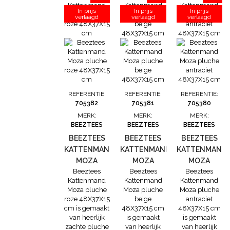
opkrullen.
doorbloeding.
doorbloeding.
In prijs
In prijs
In prijs
Voor de hoes is
verlaagd
verlaagd
Deze
verlaagd
Deze
er gebruik
kattenmand
kattenmand
gemaakt van
past zich
past zich
heerlijk zachte
namelijk aan,
namelijk aan,
REPREVE
aan het
aan het
schapenvacht.
lichaam van
lichaam van
De vulling is
jouw kat,
jouw kat,
gevuld met
waardoor...
waardoor...
gerecyclede...
REFERENTIE:
REFERENTIE:
REFERENTIE:
705382
705381
705380
MERK:
MERK:
MERK:
BEEZTEES
BEEZTEES
BEEZTEES
BEEZTEES
BEEZTEES
BEEZTEES
KATTENMAND
KATTENMAND
KATTENMAND
MOZA
MOZA
MOZA
Beeztees
Beeztees
Beeztees
PLUCHE
PLUCHE
PLUCHE
Kattenmand
Kattenmand
Kattenmand
ROZE
BEIGE
ANTRACIET
Moza pluche
Moza pluche
Moza pluche
48X37X15
48X37X15
48X37X15
roze 48X37X15
beige
antraciet
CM
CM
CM
cm is gemaakt
48X37X15 cm
48X37X15 cm
van heerlijk
is gemaakt
is gemaakt
zachte pluche
van heerlijk
van heerlijk