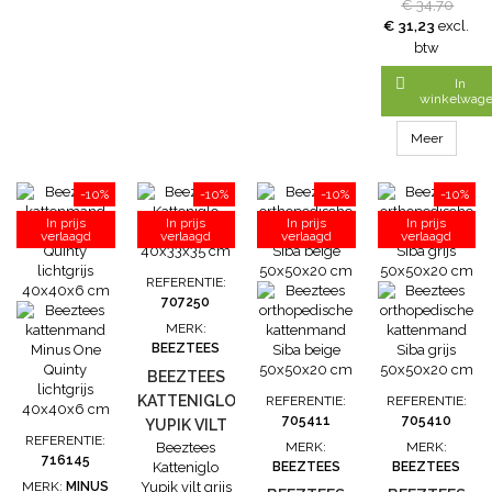
€ 34,70
randen waar
€ 31,23
excl.
jouw kat zich
btw
heerlijk in kan
opkrullen. De

In
mand is
winkelwag
gemaakt van
katoen touw.
Meer
Het heerlijke
zachte
-10%
-10%
-10%
-10%
uitneembare
kussen, wat
In prijs
In prijs
In prijs
In prijs
verlaagd
verlaagd
verlaagd
wasbaar is 30
verlaagd
graden, is
gemaakt van
REFERENTIE:
REPREVE
707250
schapenvacht
MERK:
en gevuld
BEEZTEES
met...
BEEZTEES
KATTENIGLO
REFERENTIE:
REFERENTIE:
705411
705410
YUPIK VILT
REFERENTIE:
Beeztees
MERK:
MERK:
GRIJS
716145
Katteniglo
BEEZTEES
BEEZTEES
40X33X35
MERK:
MINUS
Yupik vilt grijs