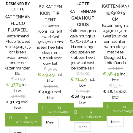
DESIGNED BY
LOTTE
KATTENHANG
BZ KATTEN
LOTTE
KATTENHANGMAT
45X30X15
KIONI TIPI
KATTENMAND
GAIA HOUT
CM
TENT
FLUCO
GRIJS
Kattenhangmat
BZ Katten
ZWART/WIT
FLUWEEL
Kattenhangmat
45x30x15 cm
51X51X18,5
Kioni Tipi Tent
50X50X70
Kattenmand
gaia hout grijs
Geef jouw kat
ROZE
zwart/wit
CM
CM
Fluco fluweel
51x51x18,5 cm
een zacht en
50x50x70 cm
45X45X35
roze 45x45x35
Na een lange
warm plekje
is een heerlijke
CM
cm is een
dag spelen en
met deze
slaap- en
waar juweel
krabben heeft
Designed by
rustplek voor
onder de
jouw kat vast
Lotte Banda
jouw kat.
kattenmanden.
behoefte aan
Kattenhangmat
€ 64,99
Naast dat de
€ 54,99
De
een beetje
€ 34,99
45x30x15 cm.
€ 58,49
€ 49,49
BZ Katten
incl.
incl.
Kattenmand
€ 41,99
€ 31,49
rust. De
De
Kioni Tipi Tent
incl.
btw
btw
Fluco fluweel
€ 37,79
Kattenhangmat
Kattenhangmat
incl.
zwart/wit
btw
€ 53,71
€ 45,45
roze 45x45x35
gaia hout grijs
45x30x15 cm
50x50x70 cm
btw
€ 28,92
€ 48,34
excl.
€ 40,90
excl.
cm is heerlijk
51x51x18,5 cm
is gemaakt
er prachtig
€ 34,70
€ 26,03
excl.
btw
btw
zacht en staat,
op houten
van
uitziet binnen
€ 31,23
excl.
btw
door de velvet
poten geeft
waterhyacint
jouw interieur,

In

In
btw
look, prachtig
jouw kat de
en heeft een
winkelwag
zal jouw kat er
winkelwagen

In
in diverse
gelegenheid
verstelbaar
winkelwagen
dol op zijn! De

In
woonstijlen.
om even
frame tot 14
winkelwagen
Meer
Tipi Tent
Meer
Velvet is
helemaal tot
cm. De
Meer
beschikt over
namelijk een
rust te komen.
binnenkant
Meer
een heerlijk