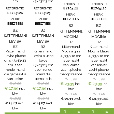
dit is helemaal
kattenmand
Hij of zij kan
gevoel krijgt.
REFERENTIE:
REFERENTIE:
volgens...
op een Donut,
natuurlijk ook
Hij of zij kan
REFERENTIE:
REFERENTIE:
BZ705121
BZ705120
dit is helemaal
heerlijk tegen
natuurlijk ook
BZ705126
BZ705125
MERK:
MERK:
volgens...
de randen aan
heerlijk tegen
MERK:
MERK:
BEEZTEES
BEEZTEES
gaan liggen.
de randen aan
BEEZTEES
BEEZTEES
Is...
gaan liggen.
BZ
BZ
Is...
BZ
BZ
KITTENMAND
KITTENMAND
KATTENMAND
KATTENMAND
MOGINA
MOGINA
LEVISA
LEVISA
BZ
BZ
GRIJS
BLAUW
BZ
BZ
Kittenmand
Kittenmand
PLUCHE
PLUCHE
45X37X18
45X37X18
Kattenmand
Kattenmand
Mogina grijs
Mogina blauw
GRIJS
BEIGE
CM
CM
Levisa pluche
Levisa pluche
45x37x18 cm
45x37x18 cm
43X43X13 CM
43X43X13 CM
grijs 43x43x13
beige
is gemaakt
is gemaakt
cm is een
43x43x13 cm
van lekker
van lekker
ronde mand
is een ronde
zacht pluche
zacht pluche
die gemaakt is
mand die
met opstaande
met opstaande
van lekker
gemaakt is
randen, zodat
€ 25,99
randen, zodat
€ 25,99
zacht pluche
€ 19,99
van lekker
€ 19,99
jouw kat extra
€ 23,39
jouw kat extra
€ 23,39
incl.
incl.
met opstaande
€ 17,99
€ 17,99
zacht pluche
lekker ligt. De
lekker ligt.
incl.
incl.
btw
btw
randen, zodat
met opstaande
BZ
De BZ
btw
btw
€ 21,48
€ 21,48
jouw kat extra
randen, zodat
Kittenmand
Kittenmand
€ 16,52
€ 16,52
€ 19,33
excl.
€ 19,33
excl.
lekker ligt. De
jouw kat extra
Mogina grijs
Mogina blauw
€ 14,87
excl.
€ 14,87
excl.
btw
btw
BZ
lekker ligt. De
45x37x18 cm
45x37x18 cm
btw
btw
Kattenmand
BZ
mand blijft
mand blijft


In
In