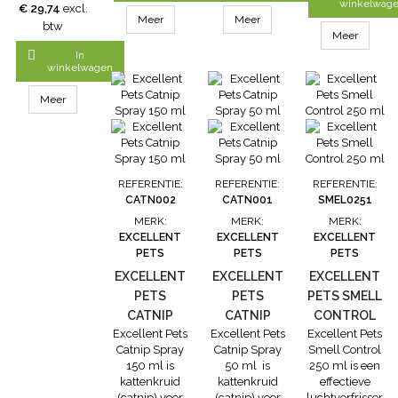
antraciet
liggen, omdat
binnenkant en
pluche aan de
winkelwag
€ 29,74
excl.
40x40x40 cm
er gewerkt is
microsuède
binnenkant en
Meer
Meer
btw
is echt een
met een anti-
aan de
microsuède
Meer
knus plekje
slip onderkant.
buitenkant
aan de

In
waar je kat
Mocht de
zorgt dit bed
buitenkant
winkelwagen
zich helemaal
Mogina
voor optimale
zorgt dit bed
op zijn gemak
Kattenmand
ondersteuning
voor optimale
Meer
zal voelen. De
een beetje vies
en maximaal
ondersteuning
enkele
zijn geworden,
comfort.
en maximaal
opening geeft
dan kan je
Gevuld met
comfort.
je kat een
deze...
onze eco-
Gevuld met
veilig gevoel
vriendelijke
onze eco-
REFERENTIE:
REFERENTIE:
REFERENTIE:
omdat hij of zij
superzacht
vriendelijke
CATN002
CATN001
SMEL0251
maar een
polyfill zorgt
superzacht
MERK:
MERK:
MERK:
ingang in de
het voor een
polyfill zorgt
EXCELLENT
EXCELLENT
EXCELLENT
gaten moet
aangenaam...
het voor een
PETS
PETS
PETS
houden
aangenaam...
tijdens...
EXCELLENT
EXCELLENT
EXCELLENT
PETS
PETS
PETS SMELL
CATNIP
CATNIP
CONTROL
Excellent Pets
Excellent Pets
Excellent Pets
SPRAY 150
SPRAY 50 ML
250 ML
Catnip Spray
Catnip Spray
Smell Control
ML
150 ml is
50 ml is
250 ml is een
kattenkruid
kattenkruid
effectieve
(catnip) voor
(catnip) voor
luchtverfrisser