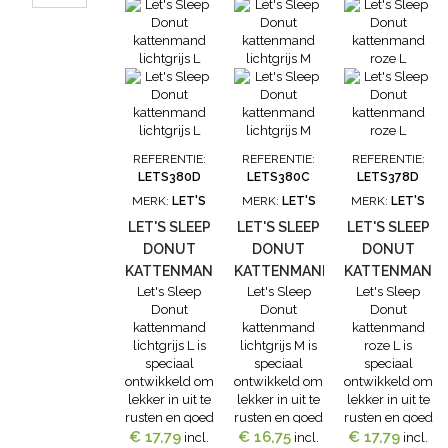
hoop stress en
dat honden en
dat honden en
dat honden en
zorgt ervoor
katten zich
katten zich
katten zich
dat honden en
meteen
meteen
meteen
katten zich
comfortabel
comfortabel
comfortabel
meteen
voelen.De
voelen.De
voelen.De
comfortabel
ronde
ronde
ronde
voelen.De
donutvorm
donutvorm
donutvorm
ronde
zorgt ervoor
zorgt ervoor
zorgt ervoor
donutvorm
dat huisdieren
dat huisdieren
dat huisdieren
REFERENTIE:
REFERENTIE:
REFERENTIE:
zorgt ervoor
er eigenlijk in...
er eigenlijk in...
er eigenlijk in...
LETS380D
LETS380C
LETS378D
dat huisdieren
MERK:
LET'S
MERK:
LET'S
MERK:
LET'S
er eigenlijk in...
LET'S SLEEP
LET'S SLEEP
LET'S SLEEP
DONUT
DONUT
DONUT
KATTENMAND
KATTENMAND
KATTENMAND
Let's Sleep
Let's Sleep
Let's Sleep
LICHTGRIJS
LICHTGRIJS
ROZE L
Donut
Donut
Donut
L
M
kattenmand
kattenmand
kattenmand
lichtgrijs L is
lichtgrijs M is
roze L is
speciaal
speciaal
speciaal
ontwikkeld om
ontwikkeld om
ontwikkeld om
lekker in uit te
lekker in uit te
lekker in uit te
rusten en goed
rusten en goed
rusten en goed
€ 17,79
in te kunnen
€ 16,75
in te kunnen
€ 17,79
in te kunnen
incl.
incl.
incl.