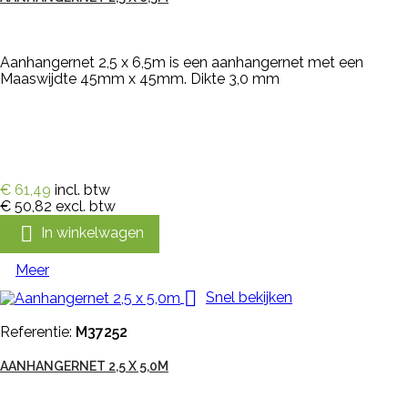
Aanhangernet 2,5 x 6,5m is een aanhangernet met een
Maaswijdte 45mm x 45mm. Dikte 3,0 mm
€ 61,49
incl. btw
€ 50,82
excl. btw

In winkelwagen
Meer

Snel bekijken
Referentie:
M37252
AANHANGERNET 2,5 X 5,0M