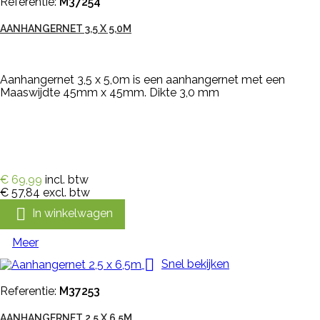
Referentie:
M37254
AANHANGERNET 3,5 X 5,0M
Aanhangernet 3,5 x 5,0m is een aanhangernet met een
Maaswijdte 45mm x 45mm. Dikte 3,0 mm
€ 69,99
incl. btw
€ 57,84
excl. btw

In winkelwagen
Meer

Snel bekijken
Referentie:
M37253
AANHANGERNET 2,5 X 6,5M