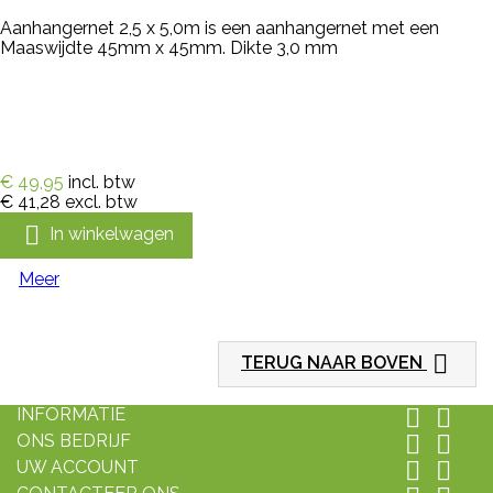
Aanhangernet 2,5 x 5,0m is een aanhangernet met een
Maaswijdte 45mm x 45mm. Dikte 3,0 mm
€ 49,95
incl. btw
€ 41,28
excl. btw

In winkelwagen
Meer

TERUG NAAR BOVEN
INFORMATIE


ONS BEDRIJF


UW ACCOUNT

