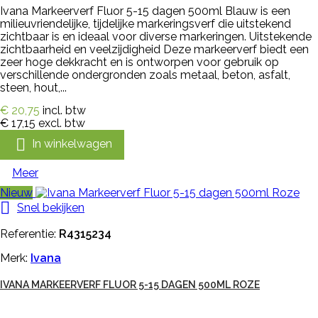
Ivana Markeerverf Fluor 5-15 dagen 500ml Blauw is een
milieuvriendelijke, tijdelijke markeringsverf die uitstekend
zichtbaar is en ideaal voor diverse markeringen. Uitstekende
zichtbaarheid en veelzijdigheid Deze markeerverf biedt een
zeer hoge dekkracht en is ontworpen voor gebruik op
verschillende ondergronden zoals metaal, beton, asfalt,
steen, hout,...
€ 20,75
incl. btw
€ 17,15
excl. btw

In winkelwagen
Meer
Nieuw

Snel bekijken
Referentie:
R4315234
Merk:
Ivana
IVANA MARKEERVERF FLUOR 5-15 DAGEN 500ML ROZE