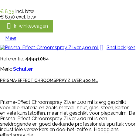
€ 8,35
incl. btw
€ 6,90
excl. btw

In winkelwagen
Meer

Snel bekijken
Referentie:
44991064
Merk:
Schuller
PRISMA-EFFECT CHROOMSPRAY ZILVER 400 ML
Prisma-Effect Chroomspray Zilver 400 ml is erg geschikt
voor alle materialen zoals metaal, hout, glas, steen, karton
en vele kunststoffen, maar niet geschikt voor piepschuim. De
Prisma-Effect Chroomspray Zilver 400 ml is een
sneldrogende en goed dekkende professionele spuitlak voor
industriële verwerkers en doe-het-zelfers. Hoogglans
effectspray die...