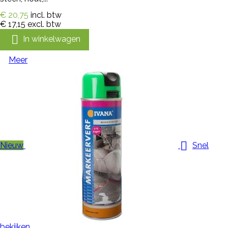
€ 20,75
incl. btw
€ 17,15
excl. btw

In winkelwagen
Meer

Nieuw
Snel
bekijken