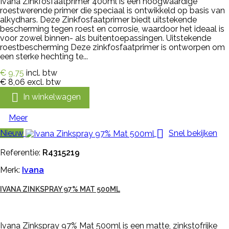
Ivana Zinkfosfaatprimer 400ml is een hoogwaardige
roestwerende primer die speciaal is ontwikkeld op basis van
alkydhars. Deze Zinkfosfaatprimer biedt uitstekende
bescherming tegen roest en corrosie, waardoor het ideaal is
voor zowel binnen- als buitentoepassingen. Uitstekende
roestbescherming Deze zinkfosfaatprimer is ontworpen om
een sterke hechting te...
€ 9,75
incl. btw
€ 8,06
excl. btw

In winkelwagen
Meer

Nieuw
Snel bekijken
Referentie:
R4315219
Merk:
Ivana
IVANA ZINKSPRAY 97% MAT 500ML
Ivana Zinkspray 97% Mat 500ml is een matte, zinkstofrijke