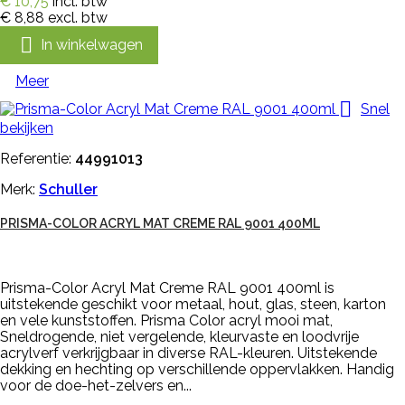
€ 10,75
incl. btw
€ 8,88
excl. btw

In winkelwagen
Meer

Snel
bekijken
Referentie:
44991013
Merk:
Schuller
PRISMA-COLOR ACRYL MAT CREME RAL 9001 400ML
Prisma-Color Acryl Mat Creme RAL 9001 400ml is
uitstekende geschikt voor metaal, hout, glas, steen, karton
en vele kunststoffen. Prisma Color acryl mooi mat,
Sneldrogende, niet vergelende, kleurvaste en loodvrije
acrylverf verkrijgbaar in diverse RAL-kleuren. Uitstekende
dekking en hechting op verschillende oppervlakken. Handig
voor de doe-het-zelvers en...