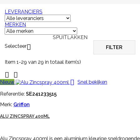
LEVERANCIERS
MERKEN
SPUITLAKKEN
Selecteer

FILTER
Item 1-29 van 29 in totaal item(s)



Nieuw
Snel bekijken
Referentie:
SE241233515
Merk:
Griffon
ALU ZINCSPRAY 400ML
Alu Zincspray 400ml is een aluminium kleurige sneldrogende