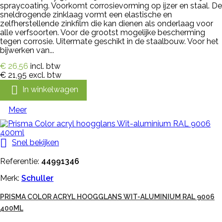
spraycoating. Voorkomt corrosievorming op ijzer en staal. De
sneldrogende zinklaag vormt een elastische en
zelfherstellende zinkfilm die kan dienen als onderlaag voor
alle verfsoorten. Voor de grootst mogelijke bescherming
tegen corrosie. Uitermate geschikt in de staalbouw. Voor het
bijwerken van...
€ 26,56
incl. btw
€ 21,95
excl. btw

In winkelwagen
Meer

Snel bekijken
Referentie:
44991346
Merk:
Schuller
PRISMA COLOR ACRYL HOOGGLANS WIT-ALUMINIUM RAL 9006
400ML