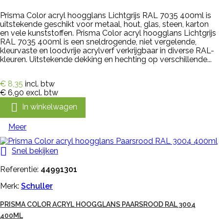
Prisma Color acryl hoogglans Lichtgrijs RAL 7035 400ml is
uitstekende geschikt voor metaal, hout, glas, steen, karton
en vele kunststoffen. Prisma Color acryl hoogglans Lichtgrijs
RAL 7035 400ml is een sneldrogende, niet vergelende,
kleurvaste en loodvrije acrylverf verkrijgbaar in diverse RAL-
kleuren. Uitstekende dekking en hechting op verschillende...
€ 8,35
incl. btw
€ 6,90
excl. btw

In winkelwagen
Meer

Snel bekijken
Referentie:
44991301
Merk:
Schuller
PRISMA COLOR ACRYL HOOGGLANS PAARSROOD RAL 3004
400ML