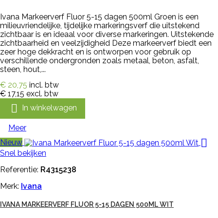
Ivana Markeerverf Fluor 5-15 dagen 500ml Groen is een
milieuvriendelijke, tijdelijke markeringsverf die uitstekend
zichtbaar is en ideaal voor diverse markeringen. Uitstekende
zichtbaarheid en veelzijdigheid Deze markeerverf biedt een
zeer hoge dekkracht en is ontworpen voor gebruik op
verschillende ondergronden zoals metaal, beton, asfalt,
steen, hout,...
€ 20,75
incl. btw
€ 17,15
excl. btw

In winkelwagen
Meer

Nieuw
Snel bekijken
Referentie:
R4315238
Merk:
Ivana
IVANA MARKEERVERF FLUOR 5-15 DAGEN 500ML WIT