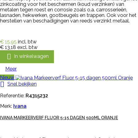
zinkcoating voor het beschermen (koud verzinken) van
metalen tegen roest en corrosie zoals o.a. carrosserieën,
lasnaden, hekwerken, gootbeugels en trappen. Ook voor het
herstellen van beschadigingen van reeds verzinkt metaal.
€ 15,95
incl. btw
€ 13,18
excl. btw

In winkelwagen
Meer
Nieuw

Snel bekijken
Referentie:
R4315232
Merk:
Ivana
IVANA MARKEERVERF FLUOR 5-15 DAGEN 500ML ORANJE