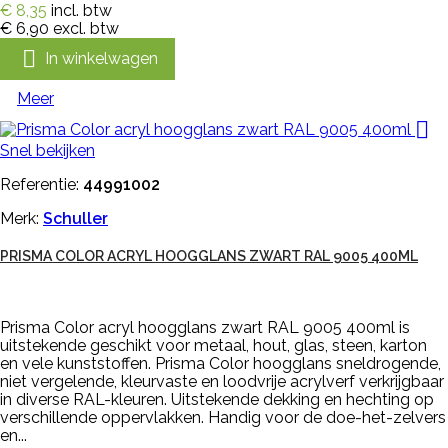
€ 8,35
incl. btw
€ 6,90
excl. btw

In winkelwagen
Meer

Snel bekijken
Referentie:
44991002
Merk:
Schuller
PRISMA COLOR ACRYL HOOGGLANS ZWART RAL 9005 400ML
Prisma Color acryl hoogglans zwart RAL 9005 400ml is
uitstekende geschikt voor metaal, hout, glas, steen, karton
en vele kunststoffen. Prisma Color hoogglans sneldrogende,
niet vergelende, kleurvaste en loodvrije acrylverf verkrijgbaar
in diverse RAL-kleuren. Uitstekende dekking en hechting op
verschillende oppervlakken. Handig voor de doe-het-zelvers
en...