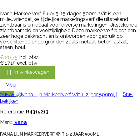
Ivana Markeerverf Fluor 5-15 dagen 500ml Wit is een
milieuvriendelijke, tijdelijke markeringsverf die uitstekend
zichtbaar is en ideaal voor diverse markeringen. Uitstekende
zichtbaarheid en veelzijdigheid Deze markeerverf biedt een
zeer hoge dekkracht en is ontworpen voor gebruik op
verschillende ondergronden zoals metaal, beton, asfalt,
steen, hout,...
€ 20,75
incl. btw
€ 17,15
excl. btw

In winkelwagen
Meer

Nieuw
Snel
bekijken
Referentie:
R4315213
Merk:
Ivana
IVANA LIJN MARKEERVERF WIT 1-2 JAAR 500ML