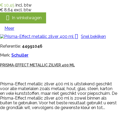
€ 10,45
incl. btw
€ 8,64
excl. btw

In winkelwagen
Meer

Snel bekijken
Referentie:
44991046
Merk:
Schuller
PRISMA-EFFECT METALLIC ZILVER 400 ML
Prisma-Effect metallic zilver 400 ml is uitstekend geschikt
voor alle materialen zoals metaal, hout, glas, steen, karton
en vele kunststoffen, maar niet geschikt voor piepschuim. De
Prisma-Effect metallic zilver 400 ml is zowel binnen als
buiten te gebruiken. Voor het beste resultaat gebruikt u eerst
de grondlak wit, vervolgens de gewenste kleur en tot...