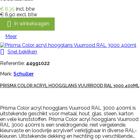
€ 8,35
incl. btw
€ 6,90
excl. btw

In winkelwagen
Meer

Snel bekijken
Referentie:
44991022
Merk:
Schuller
PRISMA COLOR ACRYL HOOGGLANS VUURROOD RAL 3000 400ML
Prisma Color acryl hoogglans Vuurrood RAL 3000 400ml is
uitstekende geschikt voor metaal, hout, glas, steen, karton
en vele kunststoffen. Prisma Color acryl hoogglans Vuurrood
RAL 3000 400ml is een sneldrogende, niet vergelende,
kleurvaste en loodvrije acrylverf verkrijgbaar in diverse RAL-
kleuren. Uitstekende dekking en hechting op verschillende...