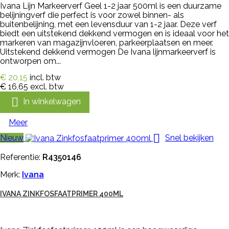
Ivana Lijn Markeerverf Geel 1-2 jaar 500ml is een duurzame
belijningverf die perfect is voor zowel binnen- als
buitenbelijning, met een levensduur van 1-2 jaar. Deze verf
biedt een uitstekend dekkend vermogen en is ideaal voor het
markeren van magazijnvloeren, parkeerplaatsen en meer.
Uitstekend dekkend vermogen De Ivana lijnmarkeerverf is
ontworpen om...
€ 20,15
incl. btw
€ 16,65
excl. btw

In winkelwagen
Meer

Nieuw
Snel bekijken
Referentie:
R4350146
Merk:
Ivana
IVANA ZINKFOSFAATPRIMER 400ML