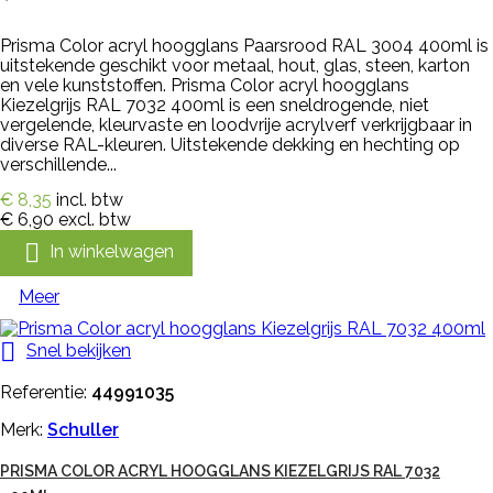
Prisma Color acryl hoogglans Paarsrood RAL 3004 400ml is
uitstekende geschikt voor metaal, hout, glas, steen, karton
en vele kunststoffen. Prisma Color acryl hoogglans
Kiezelgrijs RAL 7032 400ml is een sneldrogende, niet
vergelende, kleurvaste en loodvrije acrylverf verkrijgbaar in
diverse RAL-kleuren. Uitstekende dekking en hechting op
verschillende...
€ 8,35
incl. btw
€ 6,90
excl. btw

In winkelwagen
Meer

Snel bekijken
Referentie:
44991035
Merk:
Schuller
PRISMA COLOR ACRYL HOOGGLANS KIEZELGRIJS RAL 7032