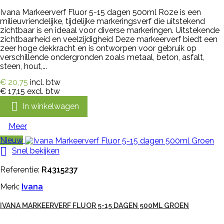
Ivana Markeerverf Fluor 5-15 dagen 500ml Roze is een
milieuvriendelijke, tijdelijke markeringsverf die uitstekend
zichtbaar is en ideaal voor diverse markeringen. Uitstekende
zichtbaarheid en veelzijdigheid Deze markeerverf biedt een
zeer hoge dekkracht en is ontworpen voor gebruik op
verschillende ondergronden zoals metaal, beton, asfalt,
steen, hout,...
€ 20,75
incl. btw
€ 17,15
excl. btw

In winkelwagen
Meer
Nieuw

Snel bekijken
Referentie:
R4315237
Merk:
Ivana
IVANA MARKEERVERF FLUOR 5-15 DAGEN 500ML GROEN