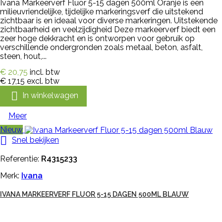
Ivana Markeerverf Fluor 5-15 dagen 500ml Oranje is een
milieuvriendelijke, tijdelijke markeringsverf die uitstekend
zichtbaar is en ideaal voor diverse markeringen. Uitstekende
zichtbaarheid en veelzijdigheid Deze markeerverf biedt een
zeer hoge dekkracht en is ontworpen voor gebruik op
verschillende ondergronden zoals metaal, beton, asfalt,
steen, hout,...
€ 20,75
incl. btw
€ 17,15
excl. btw

In winkelwagen
Meer
Nieuw

Snel bekijken
Referentie:
R4315233
Merk:
Ivana
IVANA MARKEERVERF FLUOR 5-15 DAGEN 500ML BLAUW