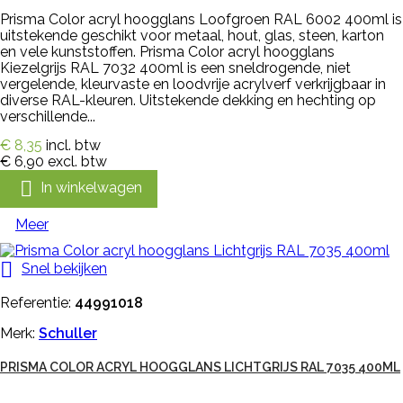
Prisma Color acryl hoogglans Loofgroen RAL 6002 400ml is
uitstekende geschikt voor metaal, hout, glas, steen, karton
en vele kunststoffen. Prisma Color acryl hoogglans
Kiezelgrijs RAL 7032 400ml is een sneldrogende, niet
vergelende, kleurvaste en loodvrije acrylverf verkrijgbaar in
diverse RAL-kleuren. Uitstekende dekking en hechting op
verschillende...
€ 8,35
incl. btw
€ 6,90
excl. btw

In winkelwagen
Meer

Snel bekijken
Referentie:
44991018
Merk:
Schuller
PRISMA COLOR ACRYL HOOGGLANS LICHTGRIJS RAL 7035 400ML