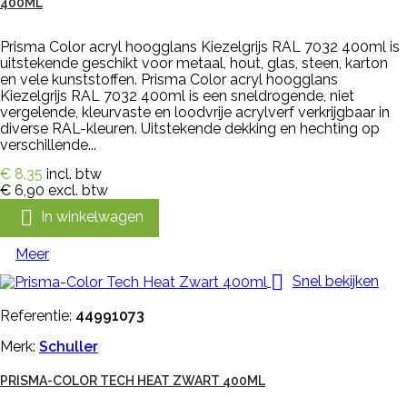
400ML
Prisma Color acryl hoogglans Kiezelgrijs RAL 7032 400ml is
uitstekende geschikt voor metaal, hout, glas, steen, karton
en vele kunststoffen. Prisma Color acryl hoogglans
Kiezelgrijs RAL 7032 400ml is een sneldrogende, niet
vergelende, kleurvaste en loodvrije acrylverf verkrijgbaar in
diverse RAL-kleuren. Uitstekende dekking en hechting op
verschillende...
€ 8,35
incl. btw
€ 6,90
excl. btw

In winkelwagen
Meer

Snel bekijken
Referentie:
44991073
Merk:
Schuller
PRISMA-COLOR TECH HEAT ZWART 400ML