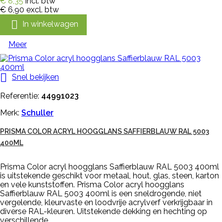
€ 8,35
incl. btw
€ 6,90
excl. btw

In winkelwagen
Meer

Snel bekijken
Referentie:
44991023
Merk:
Schuller
PRISMA COLOR ACRYL HOOGGLANS SAFFIERBLAUW RAL 5003
400ML
Prisma Color acryl hoogglans Saffierblauw RAL 5003 400ml
is uitstekende geschikt voor metaal, hout, glas, steen, karton
en vele kunststoffen. Prisma Color acryl hoogglans
Saffierblauw RAL 5003 400ml is een sneldrogende, niet
vergelende, kleurvaste en loodvrije acrylverf verkrijgbaar in
diverse RAL-kleuren. Uitstekende dekking en hechting op
verschillende...