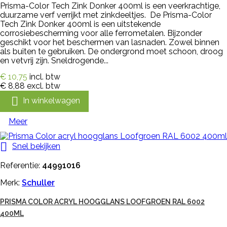
Prisma-Color Tech Zink Donker 400ml is een veerkrachtige,
duurzame verf verrijkt met zinkdeeltjes. De Prisma-Color
Tech Zink Donker 400ml is een uitstekende
corrosiebescherming voor alle ferrometalen. Bijzonder
geschikt voor het beschermen van lasnaden. Zowel binnen
als buiten te gebruiken. De ondergrond moet schoon, droog
en vetvrij zijn. Sneldrogende...
€ 10,75
incl. btw
€ 8,88
excl. btw

In winkelwagen
Meer

Snel bekijken
Referentie:
44991016
Merk:
Schuller
PRISMA COLOR ACRYL HOOGGLANS LOOFGROEN RAL 6002
400ML