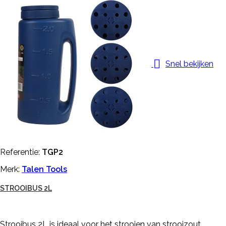

Snel bekijken
Referentie:
TGP2
Merk:
Talen Tools
STROOIBUS 2L
Strooibus 2L is ideaal voor het strooien van strooizout,