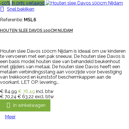
-10%
In prijs verlaagd

Snel bekijken
Referentie:
MSL6
HOUTEN SLEE DAVOS 100CM NIJDAM
Houten slee Davos 100cm Nijdam is ideaal om uw kinderen
te vervoeren met een pak sneeuw. De houten slee Davos is
een basis model houten slee van behandeld beukenhout
met glijders van metaal. De houten slee Davos heeft een
metalen verbindingsstang aan voorzijde voor bevestiging
van trekkoord en kunststof beschermkappen aan de
voorkant. LET OP: levering...
€ 84,99
€ 76,49
incl. btw
€ 70,24
€ 63,22
excl. btw

In winkelwagen
Meer