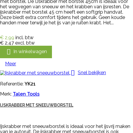
met borstel. De IJskrabber met borstel 45cm is ideaal voor
het wegvegen van sneeuw en het krabben van ijsresten. De
ijskrabber met borstel 45 cm heeft een softgrip handvat.
Deze biedt extra comfort tijdens het gebruik. Geen koude
handen meer terwijl je het ijs van je ruiten krabt. Het...
€ 2,99
incl. btw
€ 2,47
excl. btw

In winkelwagen
Meer

Snel bekijken
Referentie:
YK21
Merk:
Talen Tools
IJSKRABBER MET SNEEUWBORSTEL
Ijskrabber met sneeuwborstel is ideaal voor het ijsvrij maken
van je autoruit. De ijskrabber met sneeuwborstel is ook