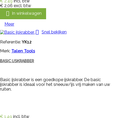
€ 2,49
incl. btw
€ 2,06
excl. btw

In winkelwagen
Meer

Snel bekijken
Referentie:
YK12
Merk:
Talen Tools
BASIC IJSKRABBER
Basic ijskrabber is een goedkope ijskrabber. De basic
ijskrabber is ideaal voor het sneeuw/ijs vrij maken van uw
ruiten.
€ 1,49
incl. btw