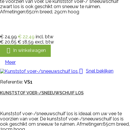
te voorzien van voer. De kunststof voer-/ sneeuwschuif
zwart los is ook geschikt om sneeuw te ruimen.
Afmetingen:65cm breed, 29cm hoog
€ 24,99
€ 22,49
incl. btw
€ 20,65
€ 18,59
excl. btw

In winkelwagen
Meer

Snel bekijken
Referentie:
VS1
KUNSTSTOF VOER-/SNEEUWSCHUIF LOS
Kunststof voer-/sneeuwschuif los is ideaal om uw vee te
voorzien van voer. De kunststof voer-/sneeuwschuif los is
ook geschikt om sneeuw te ruimen. Afmetingen:65cm breed,
29cm hoog