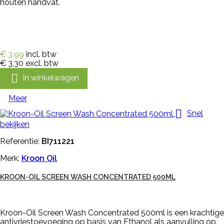
houten handvat.
€ 3,99
incl. btw
€ 3,30
excl. btw

In winkelwagen
Meer

Snel
bekijken
Referentie:
BI711221
Merk:
Kroon Oil
KROON-OIL SCREEN WASH CONCENTRATED 500ML
Kroon-Oil Screen Wash Concentrated 500ml is een krachtige
antivriestoevoeging op basis van Ethanol als aanvulling op