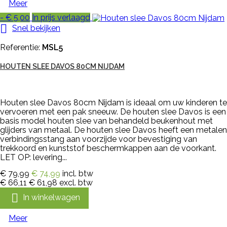
Meer
- € 5,00
In prijs verlaagd

Snel bekijken
Referentie:
MSL5
HOUTEN SLEE DAVOS 80CM NIJDAM
Houten slee Davos 80cm Nijdam is ideaal om uw kinderen te
vervoeren met een pak sneeuw. De houten slee Davos is een
basis model houten slee van behandeld beukenhout met
glijders van metaal. De houten slee Davos heeft een metalen
verbindingsstang aan voorzijde voor bevestiging van
trekkoord en kunststof beschermkappen aan de voorkant.
LET OP: levering...
€ 79,99
€ 74,99
incl. btw
€ 66,11
€ 61,98
excl. btw

In winkelwagen
Meer