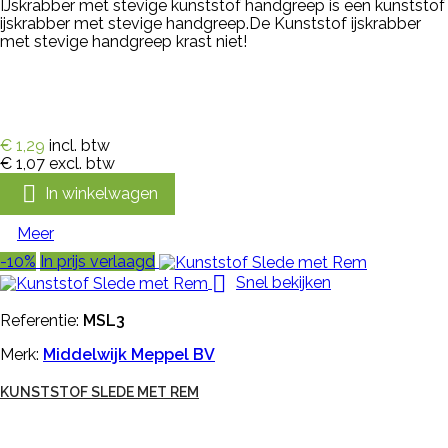
IJskrabber met stevige kunststof handgreep is een kunststof
ijskrabber met stevige handgreep.De Kunststof ijskrabber
met stevige handgreep krast niet!
€ 1,29
incl. btw
€ 1,07
excl. btw

In winkelwagen
Meer
-10%
In prijs verlaagd

Snel bekijken
Referentie:
MSL3
Merk:
Middelwijk Meppel BV
KUNSTSTOF SLEDE MET REM