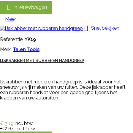

In winkelwagen
Meer

Snel bekijken
Referentie:
YK19
Merk:
Talen Tools
IJSKRABBER MET RUBBEREN HANDGREEP
IJskrabber met rubberen handgreep is is ideaal voor het
sneeuw/ijs vrij maken van uw ruiten. Deze ijskrabber heeft
een rubberen handvat voor een goede grip tijdens het
krabben van uw autoruiten
€ 3,19
incl. btw
€ 2,64
excl. btw