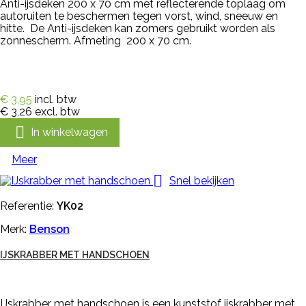
Anti-ijsdeken 200 x 70 cm met reflecterende toplaag om
autoruiten te beschermen tegen vorst, wind, sneeuw en
hitte. De Anti-ijsdeken kan zomers gebruikt worden als
zonnescherm. Afmeting 200 x 70 cm.
€ 3,95
incl. btw
€ 3,26
excl. btw

In winkelwagen
Meer

Snel bekijken
Referentie:
YK02
Merk:
Benson
IJSKRABBER MET HANDSCHOEN
IJskrabber met handschoen is een kunststof ijskrabber met