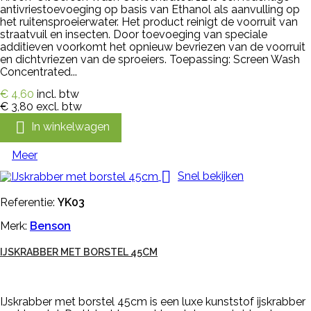
antivriestoevoeging op basis van Ethanol als aanvulling op
het ruitensproeierwater. Het product reinigt de voorruit van
straatvuil en insecten. Door toevoeging van speciale
additieven voorkomt het opnieuw bevriezen van de voorruit
en dichtvriezen van de sproeiers. Toepassing: Screen Wash
Concentrated...
€ 4,60
incl. btw
€ 3,80
excl. btw

In winkelwagen
Meer

Snel bekijken
Referentie:
YK03
Merk:
Benson
IJSKRABBER MET BORSTEL 45CM
IJskrabber met borstel 45cm is een luxe kunststof ijskrabber