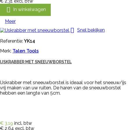
€ 2,31
excl. btw

In winkelwagen
Meer

Snel bekijken
Referentie:
YK14
Merk:
Talen Tools
IJSKRABBER MET SNEEUWBORSTEL
IJskrabber met sneeuwborstel is ideaal voor het sneeuw/ijs
vrij maken van uw ruiten. De haren van de sneeuwborstel
hebben een lengte van 5cm.
€ 3,19
incl. btw
€ 2,64
excl. btw