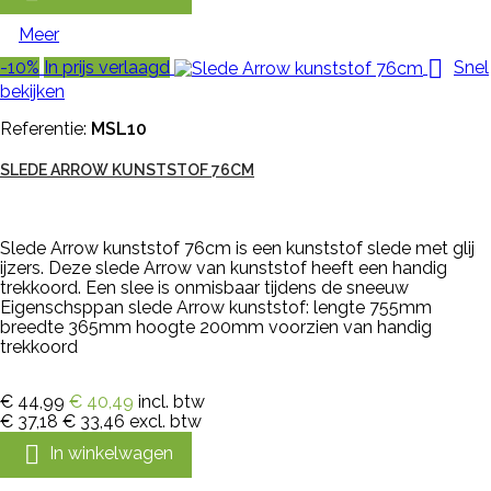
Meer

-10%
In prijs verlaagd
Snel
bekijken
Referentie:
MSL10
SLEDE ARROW KUNSTSTOF 76CM
Slede Arrow kunststof 76cm is een kunststof slede met glij
ijzers. Deze slede Arrow van kunststof heeft een handig
trekkoord. Een slee is onmisbaar tijdens de sneeuw
Eigenschsppan slede Arrow kunststof: lengte 755mm
breedte 365mm hoogte 200mm voorzien van handig
trekkoord
€ 44,99
€ 40,49
incl. btw
€ 37,18
€ 33,46
excl. btw

In winkelwagen