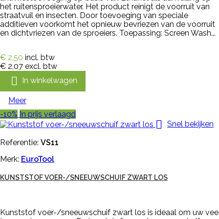
het ruitensproeierwater. Het product reinigt de voorruit van
straatvuil en insecten. Door toevoeging van speciale
additieven voorkomt het opnieuw bevriezen van de voorruit
en dichtvriezen van de sproeiers. Toepassing: Screen Wash...
€ 2,50
incl. btw
€ 2,07
excl. btw

In winkelwagen
Meer
-10%
In prijs verlaagd

Snel bekijken
Referentie:
VS11
Merk:
EuroTool
KUNSTSTOF VOER-/SNEEUWSCHUIF ZWART LOS
Kunststof voer-/sneeuwschuif zwart los is ideaal om uw vee