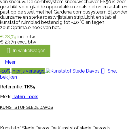
van sneeuw. De combisystem sneeuwschuiver ES50 is zeer
geschikt voor gladde oppervlakken zoals beton en asfalt en
past op de steel met het Gardena combusysteem.Bijzonder
duurzame en sterke roestvrijstalen strip.Licht en stabiel
kunststof ruimblad bestendig tot -40 °C en tegen
zout.Optimale hoek van het...
€ 28,79
incl. btw
€ 23,79
excl. btw

In winkelwagen
Meer

-10%
In prijs verlaagd
Snel
bekijken
Referentie:
TKS5
Merk:
Talen Tools
KUNSTSTOF SLEDE DAVOS
Kunststof Slede Davos De Kunststof slede Davos is