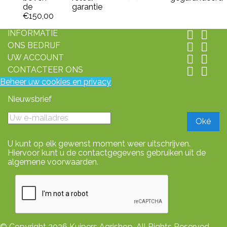
de
garantie
€150,00
INFORMATIE


ONS BEDRIJF


UW ACCOUNT


CONTACTEER ONS


Beheer uw cookies en privacy
Nieuwsbrief
U kunt op elk gewenst moment weer uitschrijven.
Hiervoor kunt u de contactgegevens gebruiken uit de
algemene voorwaarden.
© Copyright 2026 Kuipers Agrishop. All Rights Reserved-