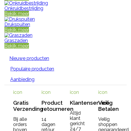
Onkruidbestrijding
Bekijk meer
Drukspuiten
Bekijk meer
Graszaden
Bekijk meer
Nieuwe producten
Populaire producten
Aanbieding
icon
icon
icon
icon
Gratis
Product
Klantenservice
Veilig
Verzending
retourneren
Betalen
Altijd
klant
Bij alle
14
Veilig
gericht
orders
dagen
shoppen
24/7
boven
retour
gegarandeerd