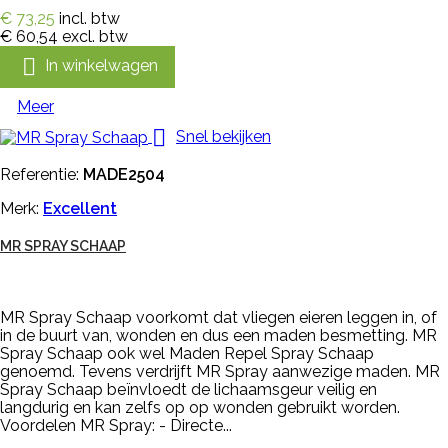
€ 73,25
incl. btw
€ 60,54
excl. btw

In winkelwagen
Meer

Snel bekijken
Referentie:
MADE2504
Merk:
Excellent
MR SPRAY SCHAAP
MR Spray Schaap voorkomt dat vliegen eieren leggen in, of
in de buurt van, wonden en dus een maden besmetting. MR
Spray Schaap ook wel Maden Repel Spray Schaap
genoemd. Tevens verdrijft MR Spray aanwezige maden. MR
Spray Schaap beïnvloedt de lichaamsgeur veilig en
langdurig en kan zelfs op op wonden gebruikt worden.
Voordelen MR Spray: - Directe...