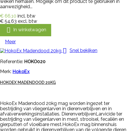
weken herhalen. Mogelijk om dit product te gebruiken in
aanwezigheid...
€ 66,10
incl. btw
€ 54,63
excl. btw

In winkelwagen
Meer

Snel bekijken
Referentie:
HOKO020
Merk:
HokoEx
HOKOEX MADENDOOD 20KG
HokoEx Madendood 20kg mag worden ingezet ter
bestrijding van vliegenlarven in dierenverblijven en in
afvalverwerkingsinstallaties. DierenverblijvenLarvicide ter
bestrijding van vliegenlarven in mest, strooisel, fecaliën en
gierputten of vloeibare mest.HokoEx mag binnenshuis
worden gebruikt in dierenverblijven van de volgende dieren