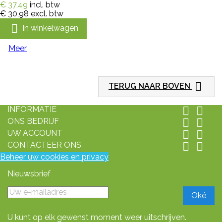
€ 37,49
incl. btw
€ 30,98
excl. btw

In winkelwagen
Meer

TERUG NAAR BOVEN
INFORMATIE


ONS BEDRIJF


UW ACCOUNT


CONTACTEER ONS


Beheer uw cookies en privacy
Nieuwsbrief
U kunt op elk gewenst moment weer uitschrijven.