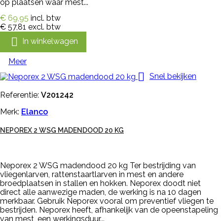
op plaatsen waar mest...
€ 69,95
incl. btw
€ 57,81
excl. btw

In winkelwagen
Meer

Snel bekijken
Referentie:
V201242
Merk:
Elanco
NEPOREX 2 WSG MADENDOOD 20 KG
Neporex 2 WSG madendood 20 kg Ter bestrijding van
vliegenlarven, rattenstaartlarven in mest en andere
broedplaatsen in stallen en hokken. Neporex doodt niet
direct alle aanwezige maden, de werking is na 10 dagen
merkbaar. Gebruik Neporex vooral om preventief vliegen te
bestrijden. Neporex heeft, afhankelijk van de opeenstapeling
van mest, een werkingsduur...