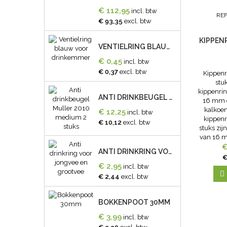
€ 112,95
incl. btw
REF
€ 93,35
excl. btw
KIPPEN
VENTIELRING BLAUW VOOR DRINKEMMER
€ 0,45
incl. btw
€ 0,37
excl. btw
Kippen
stuk
kippenri
ANTI DRINKBEUGEL MULLER 2010 MEDIUM 2 STUKS
16 mm d
kalkoen
€ 12,25
incl. btw
kippen
€ 10,12
excl. btw
stuks zij
van 16 m
20 
€
ANTI DRINKRING VOOR JONGVEE EN GROOTVEE
Spiraal
€
voor kipp
€ 2,95
incl. btw
enz. 3 x

€ 2,44
excl. btw
BOKKENPOOT 30MM
€ 3,99
incl. btw