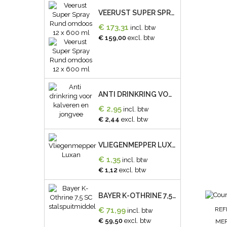
VEERUST SUPER SPRAY RUND OMDOOS 12 X 600 ML
€ 173,31
incl. btw
€ 159,00
excl. btw
ANTI DRINKRING VOOR KALVEREN EN JONGVEE
€ 2,95
incl. btw
€ 2,44
excl. btw
VLIEGENMEPPER LUXAN
€ 1,35
incl. btw
€ 1,12
excl. btw
BAYER K-OTHRINE 7,5 SC STALSPUITMIDDEL
REF
€ 71,99
incl. btw
€ 59,50
excl. btw
ME