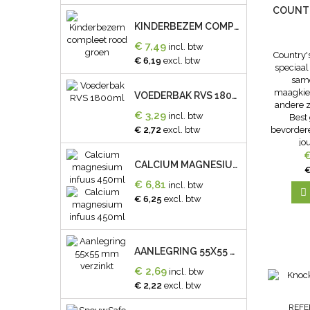
COUNTR
KINDERBEZEM COMPLEET ROOD GROEN
€ 7,49
incl. btw
Country's
€ 6,19
excl. btw
speciaal
same
maagkiez
VOEDERBAK RVS 1800ML
andere z
€ 3,29
incl. btw
Best
bevordere
€ 2,72
excl. btw
jo
oestersc
€
CALCIUM MAGNESIUM INFUUS 450ML
verschaff
€
voor
€ 6,81
incl. btw
eierschaa

€ 6,25
excl. btw
AANLEGRING 55X55 MM VERZINKT
€ 2,69
incl. btw
€ 2,22
excl. btw
REFE