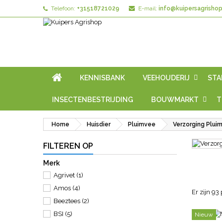
Telefoon:
+31518721029
E-mail:
info@kuipersagrishop
KENNISBANK
VEEHOUDERIJ
STA
INSECTENBESTRIJDING
BOUWMARKT
T
Home
Huisdier
Pluimvee
Verzorging Plui
FILTEREN OP
Merk
Agrivet
(1)
Amos
(4)
Er zijn 93
Beeztees
(2)
BSI
(5)
Nieuw