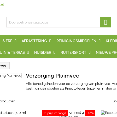
.nl

L & ERF
AFRASTERING
REINIGINGSMIDDELEN
KLEDI
UIN & TERRAS
HUISDIER
RUITERSPORT
NIEUWE P
mvee
Verzorging Pluimvee
Alle benodigdheden voor de verzorging van pluimvee. Me
bestrijdingsmiddelen als Finecto tegen luizen en mijten bi
 producten.
So
In prijs verlaagd
-10%