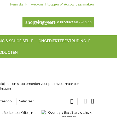
Kennisbank
Welkom,
Inloggen
of
Account aanmaken
shopping_cart
Winkelwagen:
0
Producten - € 0,00
NG & SCHOEISEL
ONGEDIERTEBESTRIJDING
RODUCTEN
dicijnen en supplementen voor pluimvee, maar ook
j kippen



rteer op:
Selecteer