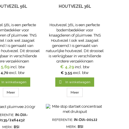
UTVEZEL 56L
HOUTVEZEL 36L
l 56L is een perfecte
Houtvezel 36L is een perfecte
embedekker voor
bodembedekker voor
ren of pluimvee. TNS
knaagdieren of pluimvee. TNS
el ( ook wel zaagsel
Houtvezel ( ook wel zaagsel
d ) is gemaakt van
genoemd ) is gemaakt van
 houtvezel. Dit strooisel
natuurlijke houtvezel. Dit strooisel
jgbaar in verschillende
is verkrijgbaar in verschillende
ere verpakkingen
grotere verpakkingen
 5,69
€ 4,29
incl. btw
incl. btw
 4,70
excl. btw
€ 3,55
excl. btw

In winkelwagen
In winkelwagen
Meer
Meer
ERENTIE:
IN-DIA-
REFERENTIE:
IN-DIA-00122
0135/2464432
MERK:
BSI
MERK:
BSI