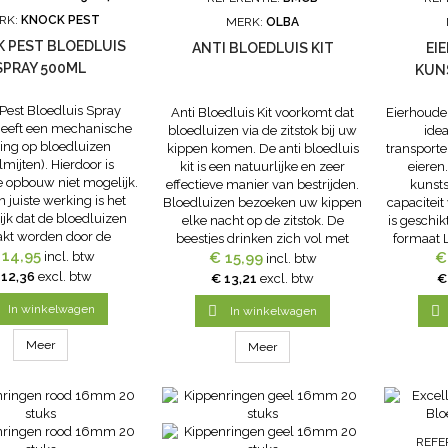
RK:
KNOCK PEST
MERK:
OLBA
 PEST BLOEDLUIS
ANTI BLOEDLUIS KIT
EI
SPRAY 500ML
KUN
Pest Bloedluis Spray
Anti Bloedluis Kit voorkomt dat
Eierhouder
eeft een mechanische
bloedluizen via de zitstok bij uw
idea
ing op bloedluizen
kippen komen. De anti bloedluis
transport
lmijten). Hierdoor is
kit is een natuurlijke en zeer
eieren
ie opbouw niet mogelijk.
effectieve manier van bestrijden.
kunsts
n juiste werking is het
Bloedluizen bezoeken uw kippen
capaciteit
ijk dat de bloedluizen
elke nacht op de zitstok. De
is geschik
akt worden door de
beestjes drinken zich vol met
formaat 
vloeistof. Knock Pest
 14,95
bloed en gaan terug naar hun
€ 15,99
plastic is 
€
incl. btw
incl. btw
 Spray is een eenvoudig
schuilplaats. De gevolgen voor
de eieren
 12,36
excl. btw
€ 13,21
excl. btw
€
water te verdunnen
uw pluimvee zijn groot. Zo
verpakk
aat. Na een bespuiting
In winkelwagen
kunnen uw kippen...


In winkelwagen
drogen de...
Meer
Meer
REFE