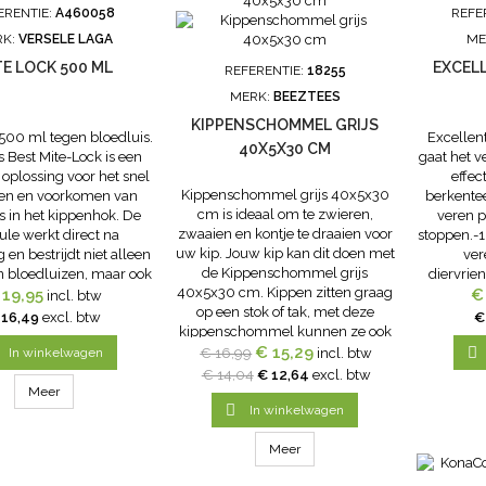
ERENTIE:
A460058
REFE
RK:
VERSELE LAGA
ME
TE LOCK 500 ML
EXCEL
REFERENTIE:
18255
MERK:
BEEZTEES
KIPPENSCHOMMEL GRIJS
 500 ml tegen bloedluis.
Excellen
40X5X30 CM
s Best Mite-Lock is een
gaat het v
 oplossing voor het snel
effec
Kippenschommel grijs 40x5x30
den en voorkomen van
berkentee
cm is ideaal om te zwieren,
s in het kippenhok. De
veren p
zwaaien en kontje te draaien voor
ule werkt direct na
stoppen.-1
uw kip. Jouw kip kan dit doen met
 en bestrijdt niet alleen
ver
de Kippenschommel grijs
 bloedluizen, maar ook
diervrie
40x5x30 cm. Kippen zitten graag
es, waardoor de cyclus
 19,95
Ook te geb
€
incl. btw
op een stok of tak, met deze
orbroken zonder risico
 16,49
excl. btw
€
kippenschommel kunnen ze ook
sistentie. Dankzij de
stinktBerk
nog eens heerlijk heen en weer
€ 15,29
aterbasis met...
is go

In winkelwagen
€ 16,99
incl. btw
zwieren. Zo kan jouw kip al
veren
€ 14,04
€ 12,64
excl. btw
schommelend genieten van zijn
Meer
omgeving. Om de...

In winkelwagen
Meer