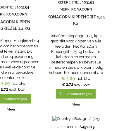
REFERENTIE:
J303153
ERENTIE:
J303154
MERK:
KONACORN
RK:
KONACORN
KONACORN KIPPENGRIT 1,25
ACORN KIPPEN
KG
GKIEZEL 1.4 KG
KonaCorn Kippengrit 1,25 kg is
Kippen Maagkiezel 1.4
geschikt voor kippen van alle
dig om het opgenomen
leeftijden. Het KonaCorn
el te vermalen. Dit
Kippengrit 1,25 kg bestaat uit
rt de spijsvertering,
kalksteen en vermalen
r meer voedingssappen
oesterschelpen en bevat alle
en welke de conditie,
mineralen die uw kippen nodig
d en rui bevorderen.
hebben. Het goed opneembare
redïenten kiezels
organische calcium in konacorn
€ 3,29
incl. btw
 3,29
kippengrit draagt bij aan een
incl. btw
€ 2,72
excl. btw
sterke eierschaal en een goed
 2,72
excl. btw
beendergestel. Ingredïenten

In winkelwagen
zeeschelpen...
In winkelwagen
Meer
Meer
REFERENTIE:
A451219