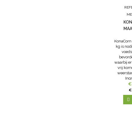
REF
ME
KON
MAA
KonaCorn 
kg is no
voeds
bevorde
waarbij e
vrij kom
weerstan
Ing
€
€
