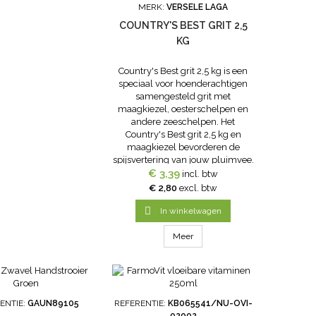
MERK:
VERSELE LAGA
COUNTRY'S BEST GRIT 2,5
KG
Country's Best grit 2,5 kg is een
speciaal voor hoenderachtigen
samengesteld grit met
maagkiezel, oesterschelpen en
andere zeeschelpen. Het
Country's Best grit 2,5 kg en
maagkiezel bevorderen de
spijsvertering van jouw pluimvee.
De oesterschelpen en
€ 3,39
incl. btw
zeeschelpen verschaffen de
€ 2,80
excl. btw
nodige mineralen voor de
vorming van de eierschaal en het

In winkelwagen
beendergestel. Aan het...
Meer
ENTIE:
GAUN89105
REFERENTIE:
KB065541/NU-OVI-