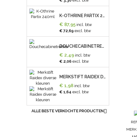
€ 3,30
excl. btw
K-OTHRINE PARTIX 240ML
€ 87,95
incl. btw
€ 72,69
excl. btw
DOUCHECABINETREKKER
€ 2,49
incl. btw
€ 2,06
excl. btw
MERKSTIFT RAIDEX DIVERSE KLEUREN
€ 1,98
incl. btw
€ 1,64
excl. btw

ALLE BESTE VERKOCHTE PRODUCTEN
RE
MERK