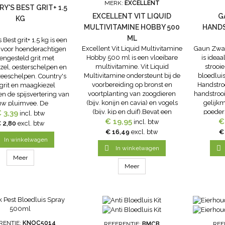
MERK:
EXCELLENT
Y'S BEST GRIT+ 1.5
EXCELLENT VIT LIQUID
G
KG
MULTIVITAMINE HOBBY 500
HAND
ML
 Best grit+ 1.5 kg is een
Excellent Vit Liquid Multivitamine
Gaun Zwav
 voor hoenderachtigen
Hobby 500 ml is een vloeibare
is ideaa
ngesteld grit met
multivitamine. Vit Liquid
strooi
el, oesterschelpen en
Multivitamine ondersteunt bij de
bloedlui
eeschelpen. Country's
voorbereiding op bronst en
Handstro
 grit en maagkiezel
voortplanting van zoogdieren
handstroo
n de spijsvertering van
(bijv. konijn en cavia) en vogels
gelijkm
uw pluimvee. De
(bijv. kip en duif).Bevat een
poeder
helpen en zeeschelpen
 3,39
incl. btw
combinatie van: vit. A, D3,
€ 19,95
oppervla
€
en de nodige mineralen
incl. btw
 2,80
excl. btw
niacinamide, vit. E, D-panthenol,
stooier 
 de vorming van de
€ 16,49
excl. btw
€
vit. K3, B6, B1, B2, foliumzuur en
voor: Het
l en het beendergestel.
In winkelwagen

vit. B12....
poeder

Aan het grit is...
In winkelwagen
Meer
Meer
RENTIE:
KNOC5014
REFERENTIE:
BMCB
REF