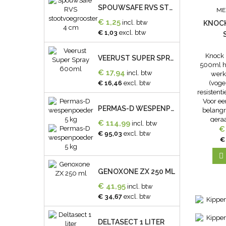
SPOUWSAFE RVS STOOTVOEGROOSTER 4 CM
ME
€ 1,25
incl. btw
KNOCK
€ 1,03
excl. btw
Knock 
VEERUST SUPER SPRAY 600ML
500ml h
€ 17,94
incl. btw
werk
€ 16,46
excl. btw
(voge
resistent
Voor ee
PERMAS-D WESPENPOEDER 5 KG
belangr
gera
€ 114,99
incl. btw
spuit
€
€ 95,03
excl. btw
Bloedluis
€
met 
concentr

GENOXONE ZX 250 ML
€ 41,95
incl. btw
€ 34,67
excl. btw
DELTASECT 1 LITER