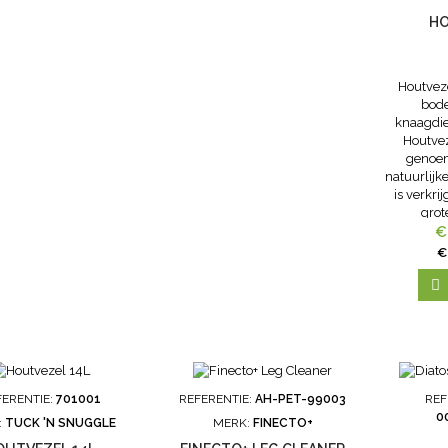
HO
Houtveze
bod
knaagdie
Houtvez
genoem
natuurlijke
is verkri
grot
€
€

FERENTIE:
701001
REFERENTIE:
AH-PET-99003
REF
0
:
TUCK 'N SNUGGLE
MERK:
FINECTO+