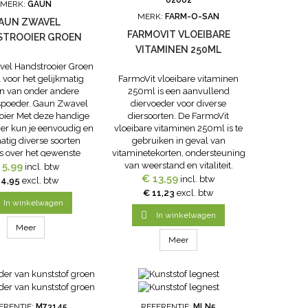
02002
MERK:
GAUN
MERK:
FARM-O-SAN
AUN ZWAVEL
FARMOVIT VLOEIBARE
STROOIER GROEN
VITAMINEN 250ML
el Handstrooier Groen
l voor het gelijkmatig
FarmoVit vloeibare vitaminen
en van onder andere
250ml is een aanvullend
spoeder. Gaun Zwavel
diervoeder voor diverse
oier Met deze handige
diersoorten. De FarmoVit
ier kun je eenvoudig en
vloeibare vitaminen 250ml is te
atig diverse soorten
gebruiken in geval van
s over het gewenste
vitaminetekorten, ondersteuning
k strooien. Je kunt de
 5,99
van weerstand en vitaliteit.
incl. btw
onder andere gebruiken
Toediening: oraal, via voer of
€ 13,59
incl. btw
 4,95
excl. btw
 verdelen van bloedluis
opgelost in melk of water,
€ 11,23
excl. btw
 in kippenhokken...
gedurende 3 tot 5 dagen
In winkelwagen
achtereen. Dosering per dag: -

In winkelwagen
Siervogel: 0,5 ml-...
Meer
Meer
ERENTIE:
M73145
REFERENTIE:
MLN5