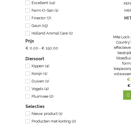
Excellent
(14)
REF
Farm-O-San
(1)
ME
MI
Finecto+
(7)
Gaun
(15)
Holland Animal Care
(1)
Mite Lock
Prijs
Kerbl
(13)
Country’
effectieve
€ 0,00 - € 150,00
Knock Pest
(2)
bestrij
Konacorn
(2)
bloedlui
Diersoort
form
Olba
(7)
Kippen
(4)
toepassing
Philips
(5)
Konijn
(1)
volwassen
Tuck 'n Snuggle
(3)
de eitj
€
Duiven
(1)
wordt do
€
Versele Laga
(4)
Vogels
(4)
op re

w
Pluimvee
(2)
Selecties
Nieuw product
(1)
Producten met korting
(2)