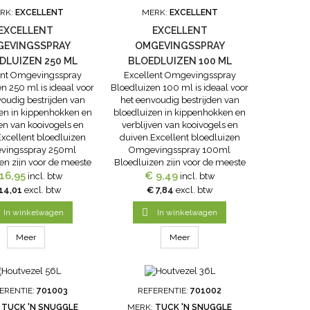
RK:
EXCELLENT
MERK:
EXCELLENT
EXCELLENT
EXCELLENT
GEVINGSSPRAY
OMGEVINGSSPRAY
DLUIZEN 250 ML
BLOEDLUIZEN 100 ML
ent Omgevingsspray
Excellent Omgevingsspray
n 250 ml is ideaal voor
Bloedluizen 100 ml is ideaal voor
voudig bestrijden van
het eenvoudig bestrijden van
en in kippenhokken en
bloedluizen in kippenhokken en
ven van kooivogels en
verblijven van kooivogels en
xcellent bloedluizen
duiven.Excellent bloedluizen
vingsspray 250ml
Omgevingsspray 100ml
en zijn voor de meeste
Bloedluizen zijn voor de meeste
penhouders helaas een
16,95
hobbykippenhouders helaas een
€ 9,49
incl. btw
incl. btw
 probleem. Overdag
bekend probleem. Overdag
14,01
excl. btw
€ 7,84
excl. btw
en ze zich in naden en
verstoppen ze zich in naden en
 ’s avonds tevoorschijn
kieren, om ’s avonds tevoorschijn

In winkelwagen
In winkelwagen
te...
te...
Meer
Meer
ERENTIE:
701003
REFERENTIE:
701002
:
TUCK 'N SNUGGLE
MERK:
TUCK 'N SNUGGLE