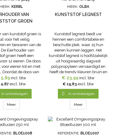
MERK:
KERBL
MERK:
OLBA
ERHOUDER VAN
KUNSTSTOF LEGNEST
STSTOF GROEN
 van kunststof groen is
Kunststof legnest biedt uw
al voor het veilig
hennen een comfortabele en
eren en bewaren van de
beschutte plek, waar zij hun
. De Eierhouder van
eieren kunnen leggen. Het
tof groen heeft een
kunststof legnest is hoofdzakelijk
 voor 12 eieren. De doos
uit hoogwaardig slagvast
t voor eieren tot en met
polypropyleen vervaardigd en
L. Doordat de doos van
heeft de trendy kleuren bruin en
in plaats van karton zijn
 5,89
lime groen. Door het materiaal en
€ 23,99
incl. btw
incl. btw
 beter beschermt en de
vorm is het nest eenvoudig
 4,87
excl. btw
€ 19,83
excl. btw
ing is herbruikbaar.
schoon te maken. De hoogte van
de rand en de vorm van het

In winkelwagen
In winkelwagen
nest,...
Meer
Meer
RENTIE:
BLOE1008
REFERENTIE:
BLOE1007