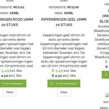
ME
ERENTIE:
M72101
REFERENTIE:
M72106
MERK:
KERBL
MERK:
KERBL
OM
RINGEN ROOD 16MM
KIPPENRINGEN GEEL 16MM
BLOE
20 STUKS
20 STUKS
Excell
Bloedluize
ringen rood 16mm 20
Kippenringen geel 16mm 20
het een
s zijn extra sterke
stuks zijn extra sterke
bloedluiz
ngen/spiraalringen met
kippenringen/spiraalringen met
verblij
iameter voor kippen,
16 mm diameter voor kippen,
duiven.E
en, fazanten, enz. De
kalkoenen, fazanten, enz. De
Omge
ringen rood 16mm 20
kippenringen geel 16mm 20
Bloedluiz
n spiraalvormige ringen
stuks zijn spiraalvormige ringen
hobbykip
€ 
m. Omschrijving: rood
van 16 mm. Omschrijving: geel
bekend
€ 
stuks verpakking
 5,49
20 stuks verpakking
€ 5,49
verstopp
incl. btw
incl. btw
vormige ringen 16 mm
Spiraalvormige ringen 16 mm
kieren, om

 4,54
excl. btw
€ 4,54
excl. btw
en, kalkoenen, fazanten,
voor kippen, kalkoenen, fazanten,
 gedraaid EXTRA STERK
enz. 3 x gedraaid EXTRA STERK

In winkelwagen
In winkelwagen
Meer
Meer
REF
MERK