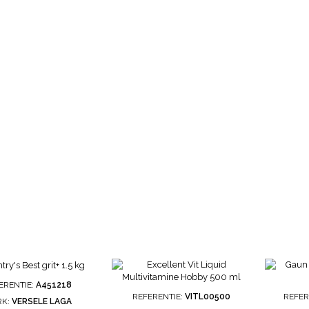
ERENTIE:
A451218
REFERENTIE:
VITL00500
REFER
RK:
VERSELE LAGA