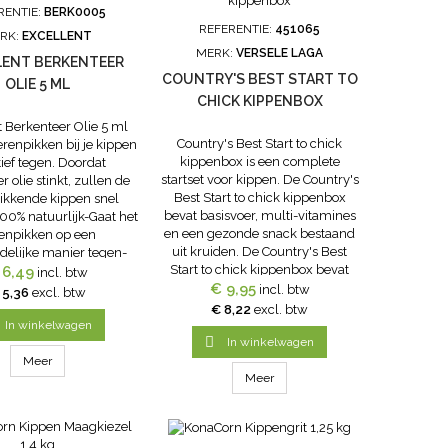
RENTIE:
BERK0005
REFERENTIE:
451065
RK:
EXCELLENT
MERK:
VERSELE LAGA
LENT BERKENTEER
COUNTRY'S BEST START TO
OLIE 5 ML
CHICK KIPPENBOX
t Berkenteer Olie 5 ml
Country's Best Start to chick
erenpikken bij je kippen
kippenbox is een complete
tief tegen. Doordat
startset voor kippen. De Country's
r olie stinkt, zullen de
Best Start to chick kippenbox
ikkende kippen snel
bevat basisvoer, multi-vitamines
00% natuurlijk-Gaat het
en een gezonde snack bestaand
enpikken op een
uit kruiden. De Country's Best
ndelijke manier tegen-
Start to chick kippenbox bevat
ruiken bij staartbijten-
 6,49
incl. btw
voer voor 2 kippen voor 1 maand.
€ 9,95
Het
incl. btw
 5,36
excl. btw
Kortom alles wat een kip nodig
enteerolieBerkenteerolie
€ 8,22
excl. btw
heeft zit in deze kippenbox.
ed in te zetten om
In winkelwagen

pikken tegen te...
In winkelwagen
Meer
Meer