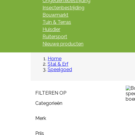
Ongediertebestrijding
Insectenbestrijding
Bouwmarkt
Tuin & Terras
Huisdier
Ruitersport
Nieuwe producten
Home
Stal & Erf
Speelgoed
FILTEREN OP
Categorieën
Merk
Prijs