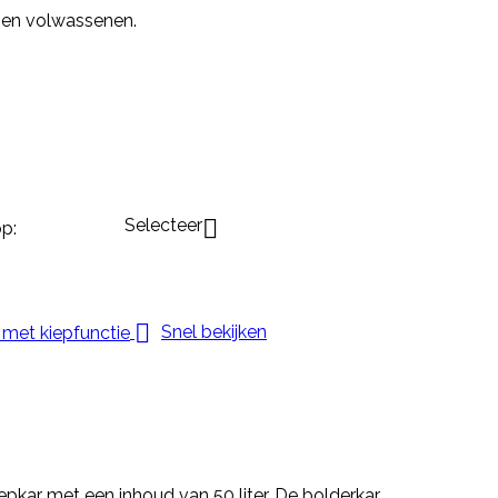
n en volwassenen.
Selecteer

p:

Snel bekijken
epkar met een inhoud van 50 liter. De bolderkar