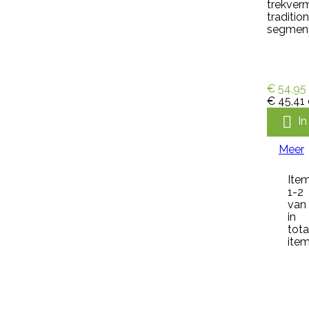
trekverm
tegen de meest voorkomende
traditio
lastige onkruiden zoals
segment 
paardenbloemen, brandnetels,
heermoes, distels en zevenblad....
€ 36,95
incl. btw
€ 30,54
excl. btw
€ 54,95

In winkelwagen
€ 45,41
Meer

I
Meer

Snel bekijken
Ite
Referentie:
M1477
1-2
van
Merk:
Kerbl
in
tota
KALVERSPEEN HONING
item
TRANSPARANT 10 CM
Kalverspeen honing transparant
10 cm is een speen van rubber