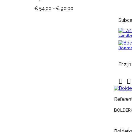
€ 54,00 - € 90,00
Subca

Snel
bekijken
Landbo
Referentie:
M643-G
Boerder
NEKPLAATJE BLANCO GEEL
Er zij
Nekplaatje blanco geel is geschikt
voor om de hals van schapen,


geiten of koeien. Dit nekplaatje
zonder nummer is gemaakt van
kwaliteits EVA, duidelijk afleesbaar
Referent
en makkelijk aan te brengen. Een
nekplaatje wordt vaak door
een rubber nekkoord / karrubber
BOLDERK
(nr. M608) of nylon nekkoord (nr.
M1061) met een harpsluitting (nr.
30005) of een simplex-haakje (
Bolderka
NR....