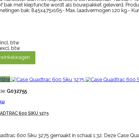
of bak met kiepfunctie wordt als bouwpakket geleverd. Produ
Afmetingen bak: 845x475x165- Max. laadvermogen 120 kg.- Ku
incl. btw
excl. btw
n winkelwagen
nline
ie:
G032755
ku
ADTRAC 600 SIKU 3275
adtrac 600 Siku 3275 gemaakt in schaal 1:32. Deze Case Quad