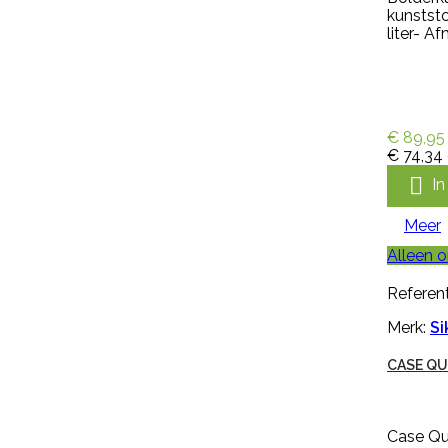
kunstst
€ 0,94
incl. btw
liter- 
€ 0,78
excl. btw

In winkelwagen
Meer

Snel
€ 89,95
€ 74,34
bekijken

I
Referentie:
HB-OHB-
09014/MGEN250
Meer
GENOXONE ZX 250ML
Alleen o
Referent
Genoxone ZX 250ml tegen de
Merk:
Si
meest voorkomende lastige
onkruiden zoals paardenbloemen,
CASE QU
brandnetels, heermoes, distels en
zevenblad. Genoxone ZX gaat
vanaf nu de strijd aan tegen alle
hardnekkige onkruiden! Dit nieuwe
Case Qu
middel is zeer breed inzetbaar