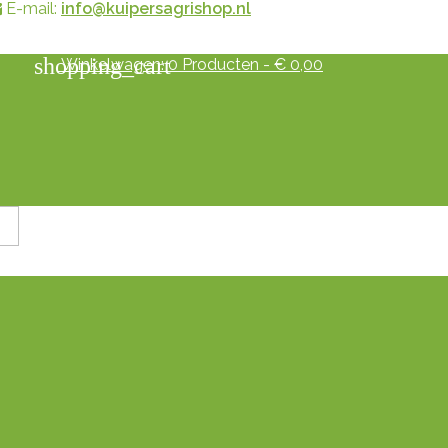
E-mail:
info@kuipersagrishop.nl
shopping_cart
Winkelwagen:
0
Producten - € 0,00