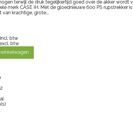
ogen terwijl de druk tegelijkertijd goed over de akker wordt
nele merk CASE IH. Met de gloednieuwe 600 PS rupstrekker is
van krachtige, grote...
incl. btw
excl. btw
n winkelwagen
m
 2
al
(s)