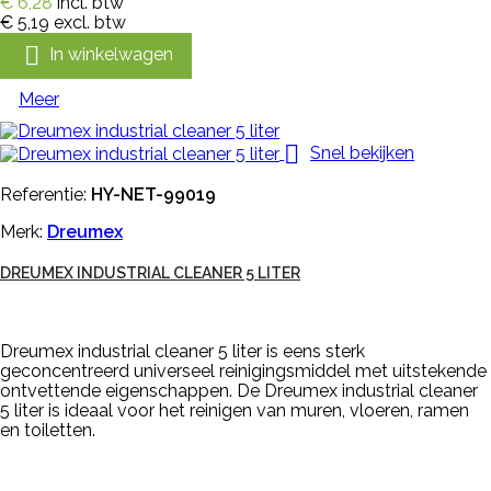
€ 6,28
incl. btw
€ 5,19
excl. btw

In winkelwagen
Meer

Snel bekijken
Referentie:
HY-NET-99019
Merk:
Dreumex
DREUMEX INDUSTRIAL CLEANER 5 LITER
Dreumex industrial cleaner 5 liter is eens sterk
geconcentreerd universeel reinigingsmiddel met uitstekende
ontvettende eigenschappen. De Dreumex industrial cleaner
5 liter is ideaal voor het reinigen van muren, vloeren, ramen
en toiletten.