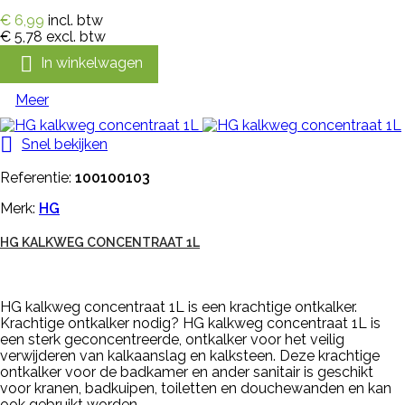
€ 6,99
incl. btw
€ 5,78
excl. btw

In winkelwagen
Meer

Snel bekijken
Referentie:
100100103
Merk:
HG
HG KALKWEG CONCENTRAAT 1L
HG kalkweg concentraat 1L is een krachtige ontkalker.
Krachtige ontkalker nodig? HG kalkweg concentraat 1L is
een sterk geconcentreerde, ontkalker voor het veilig
verwijderen van kalkaanslag en kalksteen. Deze krachtige
ontkalker voor de badkamer en ander sanitair is geschikt
voor kranen, badkuipen, toiletten en douchewanden en kan
ook gebruikt worden...