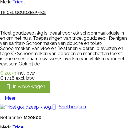
Merk:
Tricel
TRICEL GOUDZEEP 5KG
Tricel goudzeep 5kg is ideaal voor elk schoonmaakklusje in
en om het huis. Toepassingen van tricel goudzeep:• Reinigen
van sanitair• Schoonmaken van douche en toilet•
Schoonmaken van vloeren (leistenen vloeren, plavuizen en
tegels)• Schoonmaken van boorden en manchetten (eerst
insmeren en daarna wassen)• Inweken van vlekken voor het
wassen• Ook bij de...
€ 20,79
incl. btw
€ 17,18
excl. btw

In winkelwagen
Meer

Snel bekijken
Referentie:
M20800
Merk:
Tricel