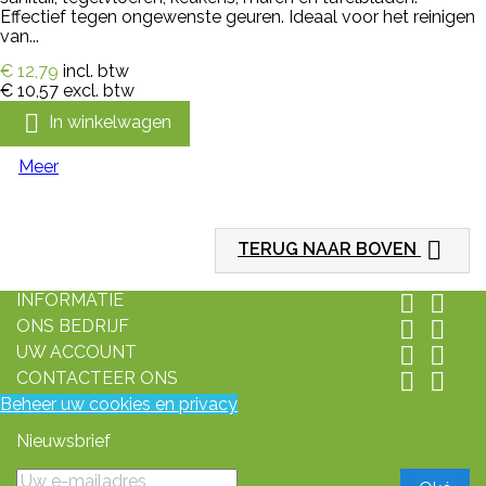
Effectief tegen ongewenste geuren. Ideaal voor het reinigen
van...
€ 12,79
incl. btw
€ 10,57
excl. btw

In winkelwagen
Meer

TERUG NAAR BOVEN
INFORMATIE


ONS BEDRIJF


UW ACCOUNT


CONTACTEER ONS


Beheer uw cookies en privacy
Nieuwsbrief