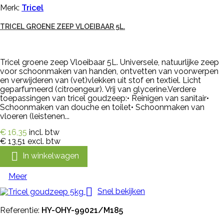
Merk:
Tricel
TRICEL GROENE ZEEP VLOEIBAAR 5L.
Tricel groene zeep Vloeibaar 5L. Universele, natuurlijke zeep
voor schoonmaken van handen, ontvetten van voorwerpen
en verwijderen van (vet)vlekken uit stof en textiel. Licht
geparfumeerd (citroengeur). Vrij van glycerine.Verdere
toepassingen van tricel goudzeep:• Reinigen van sanitair•
Schoonmaken van douche en toilet• Schoonmaken van
vloeren (leistenen...
€ 16,35
incl. btw
€ 13,51
excl. btw

In winkelwagen
Meer

Snel bekijken
Referentie:
HY-OHY-99021/M185