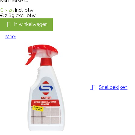
Kenmerken...
€ 3,25
incl. btw
€ 2,69
excl. btw

In winkelwagen
Meer

Snel bekijken