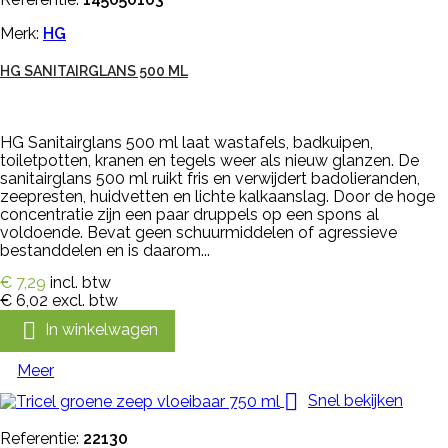
Merk:
HG
HG SANITAIRGLANS 500 ML
HG Sanitairglans 500 ml laat wastafels, badkuipen,
toiletpotten, kranen en tegels weer als nieuw glanzen. De
sanitairglans 500 ml ruikt fris en verwijdert badolieranden,
zeepresten, huidvetten en lichte kalkaanslag. Door de hoge
concentratie zijn een paar druppels op een spons al
voldoende. Bevat geen schuurmiddelen of agressieve
bestanddelen en is daarom...
€ 7,29
incl. btw
€ 6,02
excl. btw

In winkelwagen
Meer

Snel bekijken
Referentie:
22130