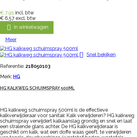
€ 7,95
incl. btw
€ 6,57
excl. btw

In winkelwagen
Meer

Snel bekijken
Referentie:
218050103
Merk:
HG
HG KALKWEG SCHUIMSPRAY 500ML
HG kalkweg schuimspray 500ml is de effectieve
kalkverwijderaar voor sanitair. Kalk verwijderen? HG kalkweg
schuimspray verwijdert kalkaanslag grondig en snel en laat
een stralende glans achter. De HG kalkverwijderaar is
geschikt om kalk, wat een doffe waas geeft, te verwijderen