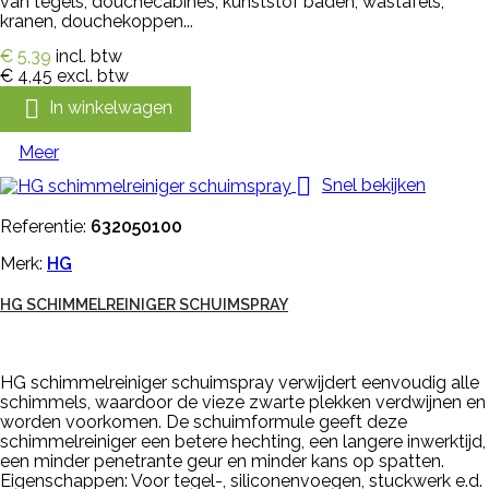
van tegels, douchecabines, kunststof baden, wastafels,
kranen, douchekoppen...
€ 5,39
incl. btw
€ 4,45
excl. btw

In winkelwagen
Meer

Snel bekijken
Referentie:
632050100
Merk:
HG
HG SCHIMMELREINIGER SCHUIMSPRAY
HG schimmelreiniger schuimspray verwijdert eenvoudig alle
schimmels, waardoor de vieze zwarte plekken verdwijnen en
worden voorkomen. De schuimformule geeft deze
schimmelreiniger een betere hechting, een langere inwerktijd,
een minder penetrante geur en minder kans op spatten.
Eigenschappen: Voor tegel-, siliconenvoegen, stuckwerk e.d.