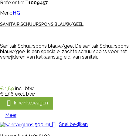
Referentie:
T1009457
Merk:
HG
SANITAIR SCHUURSPONS BLAUW/GEEL
Sanitair Schuurspons blauw/geel De sanitair Schuurspons
blauw/geel is een speciale, zachte schuurspons voor het
verwijderen van kalkaanslag e.d. van sanitair.
€ 1,89
incl. btw
€ 1,56
excl. btw

In winkelwagen
Meer

Snel bekijken
Referentie:
145050103