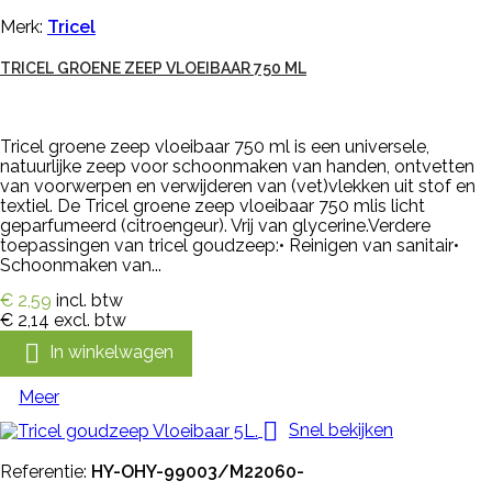
Merk:
Tricel
TRICEL GROENE ZEEP VLOEIBAAR 750 ML
Tricel groene zeep vloeibaar 750 ml is een universele,
natuurlijke zeep voor schoonmaken van handen, ontvetten
van voorwerpen en verwijderen van (vet)vlekken uit stof en
textiel. De Tricel groene zeep vloeibaar 750 mlis licht
geparfumeerd (citroengeur). Vrij van glycerine.Verdere
toepassingen van tricel goudzeep:• Reinigen van sanitair•
Schoonmaken van...
€ 2,59
incl. btw
€ 2,14
excl. btw

In winkelwagen
Meer

Snel bekijken
Referentie:
HY-OHY-99003/M22060-