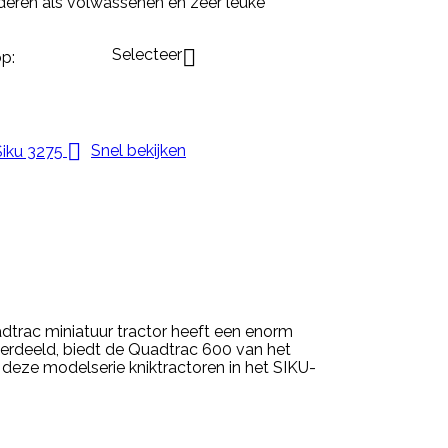
deren als volwassenen en zeer leuke
Selecteer

p:

Snel bekijken
trac miniatuur tractor heeft een enorm
 verdeeld, biedt de Quadtrac 600 van het
 deze modelserie kniktractoren in het SIKU-