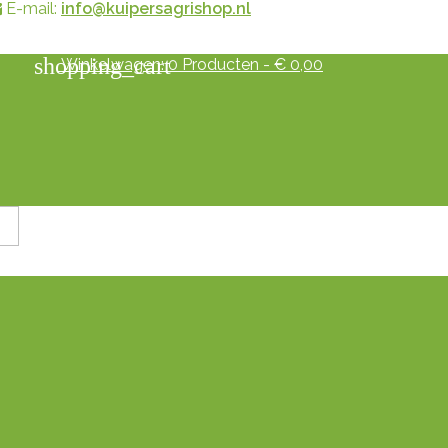
E-mail:
info@kuipersagrishop.nl
shopping_cart
Winkelwagen:
0
Producten - € 0,00