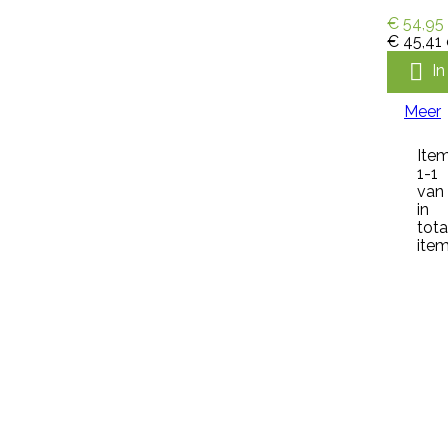
Meer
€ 54,95
€ 45,41

Snel

I
bekijken
Referentie:
HB-OHB-
Meer
09014/MGEN250
Ite
GENOXONE ZX 250ML
1-1
van 
in
tota
Genoxone ZX 250ml tegen de
item
meest voorkomende lastige
onkruiden zoals paardenbloemen,
brandnetels, heermoes, distels en
zevenblad. Genoxone ZX gaat
vanaf nu de strijd aan tegen alle
hardnekkige onkruiden! Dit nieuwe
middel is zeer breed inzetbaar
tegen de meest voorkomende
lastige onkruiden zoals
paardenbloemen, brandnetels,
heermoes, distels en zevenblad....