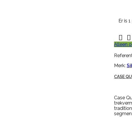

Snel
bekijken
Referentie:
M643-G
Er is 
NEKPLAATJE BLANCO GEEL


Alleen o
Nekplaatje blanco geel is geschikt
voor om de hals van schapen,
Referent
geiten of koeien. Dit nekplaatje
zonder nummer is gemaakt van
Merk:
Si
kwaliteits EVA, duidelijk afleesbaar
en makkelijk aan te brengen. Een
CASE QU
nekplaatje wordt vaak door
een rubber nekkoord / karrubber
(nr. M608) of nylon nekkoord (nr.
M1061) met een harpsluitting (nr.
Case Qu
30005) of een simplex-haakje (
trekverm
NR....
traditio
€ 0,94
incl. btw
segment 
€ 0,78
excl. btw

In winkelwagen