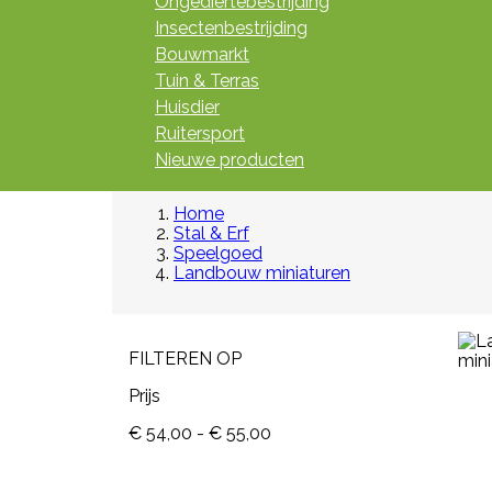
Ongediertebestrijding
Insectenbestrijding
Bouwmarkt
Tuin & Terras
Huisdier
Ruitersport
Nieuwe producten
Home
Stal & Erf
Speelgoed
Landbouw miniaturen
FILTEREN OP
Prijs
€ 54,00 - € 55,00