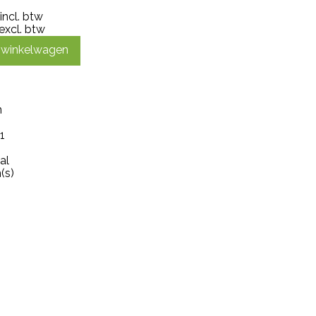
incl. btw
excl. btw
n winkelwagen
m
1
al
(s)