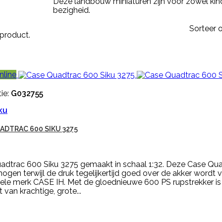
Deze landbouw miniaturen zijn voor zowel kin
bezigheid.
Sorteer o
1 product.
nline
ie:
G032755
ku
ADTRAC 600 SIKU 3275
adtrac 600 Siku 3275 gemaakt in schaal 1:32. Deze Case Quad
ogen terwijl de druk tegelijkertijd goed over de akker wordt
nele merk CASE IH. Met de gloednieuwe 600 PS rupstrekker is
van krachtige, grote...