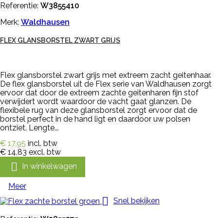
Referentie:
W3855410
Merk:
Waldhausen
FLEX GLANSBORSTEL ZWART GRIJS
Flex glansborstel zwart grijs met extreem zacht geitenhaar.
De flex glansborstel uit de Flex serie van Waldhausen zorgt
ervoor dat door de extreem zachte geitenharen fijn stof
verwijdert wordt waardoor de vacht gaat glanzen. De
flexibele rug van deze glansborstel zorgt ervoor dat de
borstel perfect in de hand ligt en daardoor uw polsen
ontziet. Lengte...
€ 17,95
incl. btw
€ 14,83
excl. btw

In winkelwagen
Meer

Snel bekijken