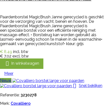
Paardenborstel MagicBrush Janne gerecycled is geschikt
voor de verzorging van vacht, benen en hoeven. De
Paardenborstel MagicBrush Janne gerecycled is
een speciale borstel voor een efficiënte reiniging met
massage-effect. • Borstelrug kan worden gebruikt als
lasmes• eenvoudig schoon te maken in de wasmachine•
gemaakt van gerecycled kunststof• kleur: grijs
€ 8,49
incl. btw
€ 7,02
excl. btw

In winkelwagen
Meer
Nieuw

Snel bekijken
Referentie:
3230278
Merk:
Covalliero