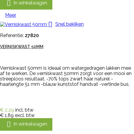

In winkelwagen
Meer

Snel bekijken
Referentie:
27820
VERNISKWAST 50MM
Verniskwast 50mm is ideaal om watergedragen lakken mee
af te werken. De verniskwast 50mm zorgt voor een mooi en
streeploos resultaat. -70% tops zwart haar naturel -
haarlengte 51 mm -blauw kunststof handvat -vertinde bus.
€ 2,29
incl. btw
€ 1,89
excl. btw

In winkelwagen