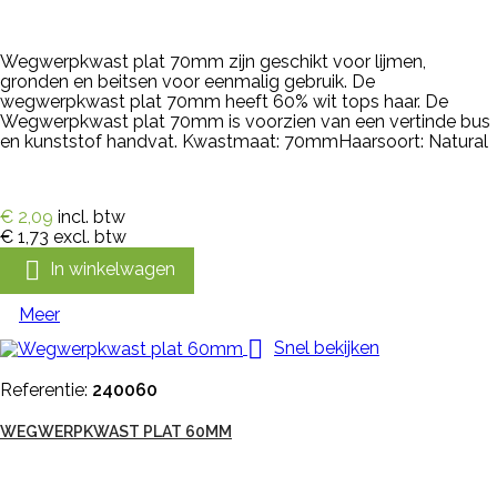
Wegwerpkwast plat 70mm zijn geschikt voor lijmen,
gronden en beitsen voor eenmalig gebruik. De
wegwerpkwast plat 70mm heeft 60% wit tops haar. De
Wegwerpkwast plat 70mm is voorzien van een vertinde bus
en kunststof handvat. Kwastmaat: 70mmHaarsoort: Natural
€ 2,09
incl. btw
€ 1,73
excl. btw

In winkelwagen
Meer

Snel bekijken
Referentie:
240060
WEGWERPKWAST PLAT 60MM