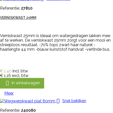
Referentie:
27810
VERNISKWAST 25MM
Verniskwast 25mm is ideaal om watergedragen lakken mee
af te werken. De verniskwast 25mm zorgt voor een mooi en
streeploos resultaat. -70% tops zwart haar naturel -
haarlengte 44 mm -blauw kunststof handvat -vertinde bus.
€ 1,40
incl. btw
€ 1,16
excl. btw

In winkelwagen
Meer

Snel bekijken
Referentie:
240080