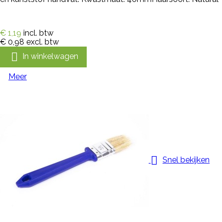
€ 1,19
incl. btw
€ 0,98
excl. btw

In winkelwagen
Meer

Snel bekijken