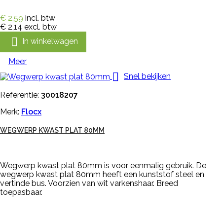
€ 2,59
incl. btw
€ 2,14
excl. btw

In winkelwagen
Meer

Snel bekijken
Referentie:
30018207
Merk:
Flocx
WEGWERP KWAST PLAT 80MM
Wegwerp kwast plat 80mm is voor eenmalig gebruik. De
wegwerp kwast plat 80mm heeft een kunststof steel en
vertinde bus. Voorzien van wit varkenshaar. Breed
toepasbaar.