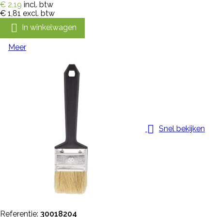
€ 2,19
incl. btw
€ 1,81
excl. btw

In winkelwagen
Meer

Snel bekijken
Referentie:
30018204