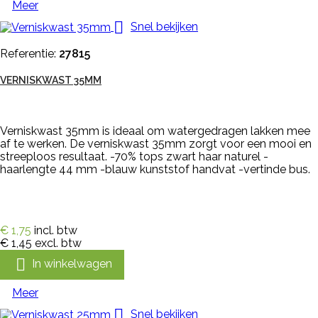
Meer

Snel bekijken
Referentie:
27815
VERNISKWAST 35MM
Verniskwast 35mm is ideaal om watergedragen lakken mee
af te werken. De verniskwast 35mm zorgt voor een mooi en
streeploos resultaat. -70% tops zwart haar naturel -
haarlengte 44 mm -blauw kunststof handvat -vertinde bus.
€ 1,75
incl. btw
€ 1,45
excl. btw

In winkelwagen
Meer

Snel bekijken