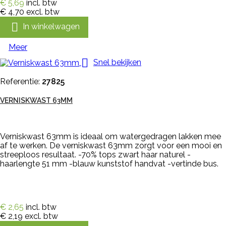
€ 5,69
incl. btw
€ 4,70
excl. btw

In winkelwagen
Meer

Snel bekijken
Referentie:
27825
VERNISKWAST 63MM
Verniskwast 63mm is ideaal om watergedragen lakken mee
af te werken. De verniskwast 63mm zorgt voor een mooi en
streeploos resultaat. -70% tops zwart haar naturel -
haarlengte 51 mm -blauw kunststof handvat -vertinde bus.
€ 2,65
incl. btw
€ 2,19
excl. btw