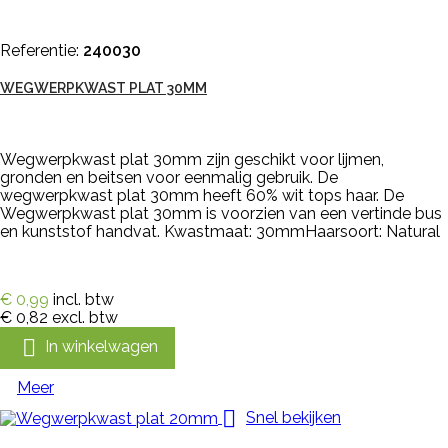
Referentie:
240030
WEGWERPKWAST PLAT 30MM
Wegwerpkwast plat 30mm zijn geschikt voor lijmen,
gronden en beitsen voor eenmalig gebruik. De
wegwerpkwast plat 30mm heeft 60% wit tops haar. De
Wegwerpkwast plat 30mm is voorzien van een vertinde bus
en kunststof handvat. Kwastmaat: 30mmHaarsoort: Natural
€ 0,99
incl. btw
€ 0,82
excl. btw

In winkelwagen
Meer

Snel bekijken