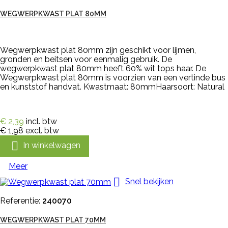
WEGWERPKWAST PLAT 80MM
Wegwerpkwast plat 80mm zijn geschikt voor lijmen,
gronden en beitsen voor eenmalig gebruik. De
wegwerpkwast plat 80mm heeft 60% wit tops haar. De
Wegwerpkwast plat 80mm is voorzien van een vertinde bus
en kunststof handvat. Kwastmaat: 80mmHaarsoort: Natural
€ 2,39
incl. btw
€ 1,98
excl. btw

In winkelwagen
Meer

Snel bekijken
Referentie:
240070
WEGWERPKWAST PLAT 70MM