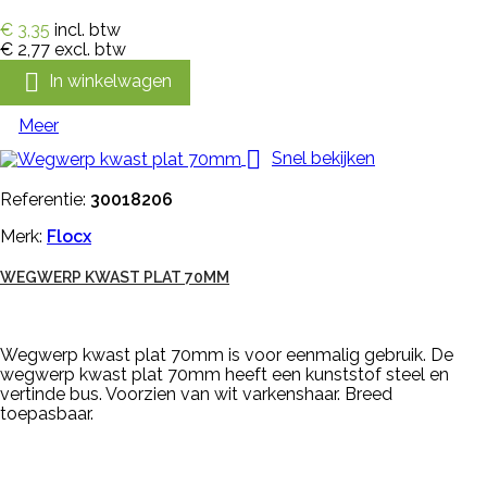
€ 3,35
incl. btw
€ 2,77
excl. btw

In winkelwagen
Meer

Snel bekijken
Referentie:
30018206
Merk:
Flocx
WEGWERP KWAST PLAT 70MM
Wegwerp kwast plat 70mm is voor eenmalig gebruik. De
wegwerp kwast plat 70mm heeft een kunststof steel en
vertinde bus. Voorzien van wit varkenshaar. Breed
toepasbaar.