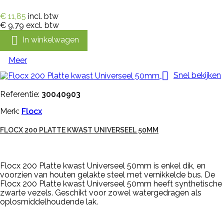
€ 11,85
incl. btw
€ 9,79
excl. btw

In winkelwagen
Meer

Snel bekijken
Referentie:
30040903
Merk:
Flocx
FLOCX 200 PLATTE KWAST UNIVERSEEL 50MM
Flocx 200 Platte kwast Universeel 50mm is enkel dik, en
voorzien van houten gelakte steel met vernikkelde bus. De
Flocx 200 Platte kwast Universeel 50mm heeft synthetische
zwarte vezels. Geschikt voor zowel watergedragen als
oplosmiddelhoudende lak.