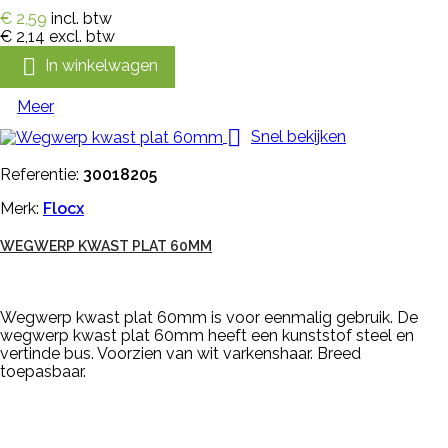
€ 2,59
incl. btw
€ 2,14
excl. btw

In winkelwagen
Meer

Snel bekijken
Referentie:
30018205
Merk:
Flocx
WEGWERP KWAST PLAT 60MM
Wegwerp kwast plat 60mm is voor eenmalig gebruik. De
wegwerp kwast plat 60mm heeft een kunststof steel en
vertinde bus. Voorzien van wit varkenshaar. Breed
toepasbaar.