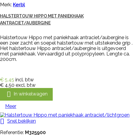
Merk:
Kerbl
HALSTERTOUW HIPPO MET PANIEKHAAK
ANTRACIET/AUBERGINE
Halstertouw Hippo met paniekhaak antraciet/aubergine is
een zeer zacht en soepel halstertouw met uitstekende grip .
Het halstertouw Hippo antraciet/aubergine is uitgevoerd
met paniekhaak. Vervaardigd uit polypropyleen. Lengte ca.
200cm.
€ 5,45
incl. btw
€ 4,50
excl. btw

In winkelwagen
Meer

Snel bekijken
Referentie:
M325900