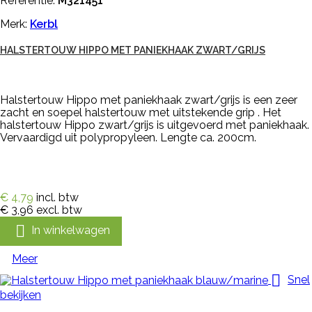
Referentie:
M321451
Merk:
Kerbl
HALSTERTOUW HIPPO MET PANIEKHAAK ZWART/GRIJS
Halstertouw Hippo met paniekhaak zwart/grijs is een zeer
zacht en soepel halstertouw met uitstekende grip . Het
halstertouw Hippo zwart/grijs is uitgevoerd met paniekhaak.
Vervaardigd uit polypropyleen. Lengte ca. 200cm.
€ 4,79
incl. btw
€ 3,96
excl. btw

In winkelwagen
Meer

Snel
bekijken