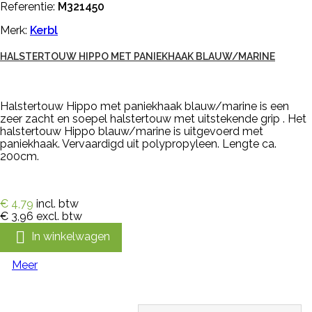
Referentie:
M321450
Merk:
Kerbl
HALSTERTOUW HIPPO MET PANIEKHAAK BLAUW/MARINE
Halstertouw Hippo met paniekhaak blauw/marine is een
zeer zacht en soepel halstertouw met uitstekende grip . Het
halstertouw Hippo blauw/marine is uitgevoerd met
paniekhaak. Vervaardigd uit polypropyleen. Lengte ca.
200cm.
€ 4,79
incl. btw
€ 3,96
excl. btw

In winkelwagen
Meer