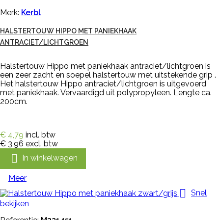
Merk:
Kerbl
HALSTERTOUW HIPPO MET PANIEKHAAK
ANTRACIET/LICHTGROEN
Halstertouw Hippo met paniekhaak antraciet/lichtgroen is
een zeer zacht en soepel halstertouw met uitstekende grip .
Het halstertouw Hippo antraciet/lichtgroen is uitgevoerd
met paniekhaak. Vervaardigd uit polypropyleen. Lengte ca.
200cm.
€ 4,79
incl. btw
€ 3,96
excl. btw

In winkelwagen
Meer

Snel
bekijken