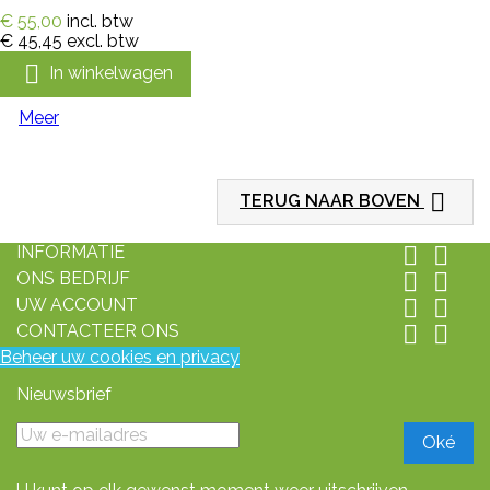
€ 55,00
incl. btw
€ 45,45
excl. btw

In winkelwagen
Meer

TERUG NAAR BOVEN
INFORMATIE


ONS BEDRIJF


UW ACCOUNT


CONTACTEER ONS


Beheer uw cookies en privacy
Nieuwsbrief