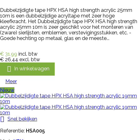
Dubbelzijdigte tape HPX HSA high strength acrylic 25mm
10m is een dubbelzijdige acryltape met zeer hoge
kleefkracht. Het Dubbelzijdigte tape HPX HSA high strength
acrylic 25mm 10m is zeer geschikt voor het monteren van
(zware) sierlijsten, emblemen, verstevigingsstukken, etc. -
Goede hechting op metaal, glas en de meeste...
€ 31,99
incl. btw
€ 26,44
excl. btw

In winkelwagen
Meer
Nieuw

Snel bekijken
Referentie:
HSA005