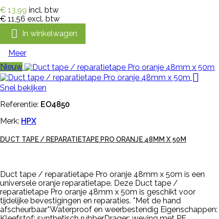
€ 13,99
incl. btw
€ 11,56
excl. btw

In winkelwagen
Meer
Nieuw

Snel bekijken
Referentie:
EO4850
Merk:
HPX
DUCT TAPE / REPARATIETAPE PRO ORANJE 48MM X 50M
Duct tape / reparatietape Pro oranje 48mm x 50m is een
universele oranje reparatietape. Deze Duct tape /
reparatietape Pro oranje 48mm x 50m is geschikt voor
tijdelijke bevestigingen en reparaties. *Met de hand
afscheurbaar*Waterproof en weerbestendig Eigenschappen:
Kleefstof: synthetisch rubberDrager: weving met PE