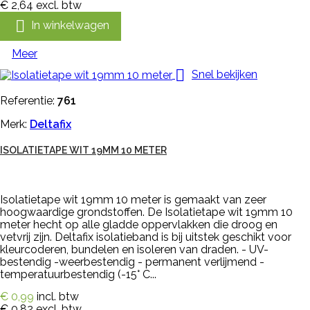
€ 2,64
excl. btw

In winkelwagen
Meer

Snel bekijken
Referentie:
761
Merk:
Deltafix
ISOLATIETAPE WIT 19MM 10 METER
Isolatietape wit 19mm 10 meter is gemaakt van zeer
hoogwaardige grondstoffen. De Isolatietape wit 19mm 10
meter hecht op alle gladde oppervlakken die droog en
vetvrij zijn. Deltafix isolatieband is bij uitstek geschikt voor
kleurcoderen, bundelen en isoleren van draden. - UV-
bestendig -weerbestendig - permanent verlijmend -
temperatuurbestendig (-15° C...
€ 0,99
incl. btw
€ 0,82
excl. btw