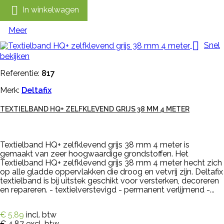

In winkelwagen
Meer

Snel
bekijken
Referentie:
817
Merk:
Deltafix
TEXTIELBAND HQ+ ZELFKLEVEND GRIJS 38 MM 4 METER
Textielband HQ+ zelfklevend grijs 38 mm 4 meter is
gemaakt van zeer hoogwaardige grondstoffen. Het
Textielband HQ+ zelfklevend grijs 38 mm 4 meter hecht zich
op alle gladde oppervlakken die droog en vetvrij zijn. Deltafix
textielband is bij uitstek geschikt voor versterken, decoreren
en repareren. - textielverstevigd - permanent verlijmend -...
€ 5,89
incl. btw
€ 4,87
excl. btw