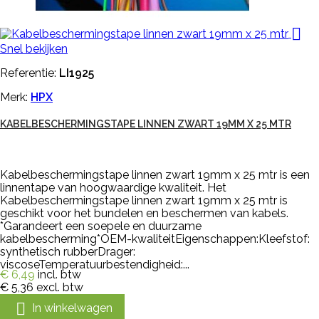

Snel bekijken
Referentie:
LI1925
Merk:
HPX
KABELBESCHERMINGSTAPE LINNEN ZWART 19MM X 25 MTR
Kabelbeschermingstape linnen zwart 19mm x 25 mtr is een
linnentape van hoogwaardige kwaliteit. Het
Kabelbeschermingstape linnen zwart 19mm x 25 mtr is
geschikt voor het bundelen en beschermen van kabels.
*Garandeert een soepele en duurzame
kabelbescherming*OEM-kwaliteitEigenschappen:Kleefstof:
synthetisch rubberDrager:
viscoseTemperatuurbestendigheid:...
€ 6,49
incl. btw
€ 5,36
excl. btw

In winkelwagen