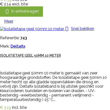
€ 2,14
excl. btw

In winkelwagen
Meer

Snel bekijken
Referentie:
743
Merk:
Deltafix
ISOLATIETAPE GEEL 50MM 10 METER
Isolatietape geel 50mm 10 meter is gemaakt van zeer
hoogwaardige grondstoffen. De Isolatietape geel 50mm 10
meter hecht op alle gladde oppervlakken die droog en
vetvrij zijn. Deltafix isolatieband is bij uitstek geschikt voor
kleurcoderen, bundelen en isoleren van draden. - UV-
bestendig -weerbestendig - permanent verlijmend -
temperatuurbestendig (-15° C...
€ 3,19
incl. btw