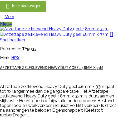

In winkelwagen
Meer
Nieuw

Snel bekijken
Referentie:
TY5033
Merk:
HPX
AFZETTAPE ZELFKLEVEND HEAVY DUTY GEEL 48MM X 33M
Afzettape zelfklevend Heavy Duty geel 48mm x 33m gaat
tot 3x langer mee dan de gangbare tape. Het Afzettape
zelfklevend Heavy Duty geel 48mm x 33m is duurzaam en
slijtvast. • Hecht goed op bijna alle ondergronden• Bestand
tegen loop en werkverkeer, inclusief vorklift verkeer• Is direct
na aanbrengen te belopen Eigenschappen: Kleefstof:
rubberDrager:...