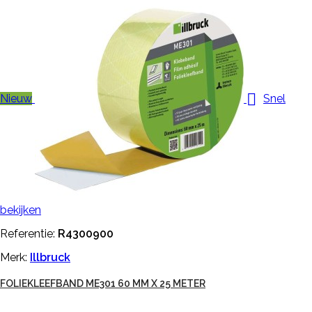

Nieuw
Snel
bekijken
Referentie:
R4300900
Merk:
Illbruck
FOLIEKLEEFBAND ME301 60 MM X 25 METER