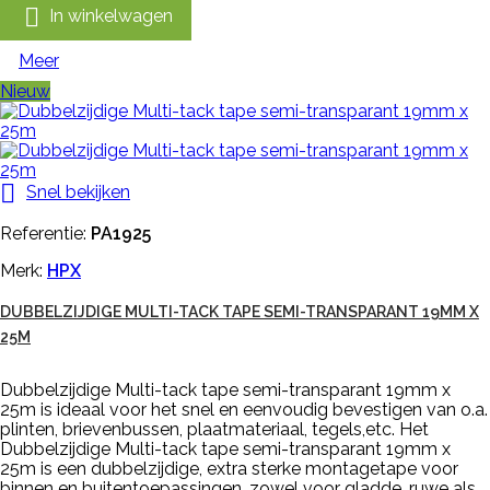

In winkelwagen
Meer
Nieuw

Snel bekijken
Referentie:
PA1925
Merk:
HPX
DUBBELZIJDIGE MULTI-TACK TAPE SEMI-TRANSPARANT 19MM X
25M
Dubbelzijdige Multi-tack tape semi-transparant 19mm x
25m is ideaal voor het snel en eenvoudig bevestigen van o.a.
plinten, brievenbussen, plaatmateriaal, tegels,etc. Het
Dubbelzijdige Multi-tack tape semi-transparant 19mm x
25m is een dubbelzijdige, extra sterke montagetape voor
binnen en buitentoepassingen, zowel voor gladde, ruwe als