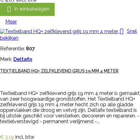

In winkelwagen
Meer

Snel
bekijken
Referentie:
807
Merk:
Deltafix
TEXTIELBAND HQ+ ZELFKLEVEND GRIJS 19 MM 4 METER
Textielband HQ+ zelfklevend grijs 19 mm 4 meter is gemaakt
van zeer hoogwaardige grondstoffen. Het Textielband HQ+
zelfklevend grijs 19 mm 4 meter hecht zich op alle gladde
oppervlakken die droog en vetvrij zijn. Deltafix textielband is
bij uitstek geschikt voor versterken, decoreren en repareren. -
textielverstevigd - permanent verlijmend -...
€ 3,19
incl. btw