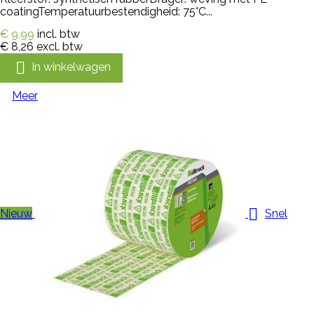
coatingTemperatuurbestendigheid: 75°C...
€ 9,99
incl. btw
€ 8,26
excl. btw

In winkelwagen
Meer

Nieuw
Snel