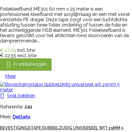
Foliekleefband ME301 60 mm x 25 meter is een
professioneel kleefband met acryllijmlaag en een met vezel
versterkte PE drager. Deze tape zorgt voor een luchtdichte
afsluiting tussen twee folies onderling of tussen de folie en
het achterliggende HSB element. ME301 Foliekleefband is
tevens geschikt voor het afdichten rond doorvoeren van de
dampremmende...
€ 27,29
incl. btw
€ 22,55
excl. btw

In winkelwagen
Meer

Snel bekijken
Referentie:
241
Merk:
Deltafix
BEVESTIGINGSTAPE DUBBELZIJDIG UNIVERSEEL WIT 19MM 5