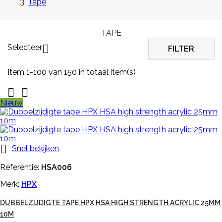
Tape
TAPE
Selecteer

FILTER
Item 1-100 van 150 in totaal item(s)


Nieuw

Snel bekijken
Referentie:
HSA006
Merk:
HPX
DUBBELZIJDIGTE TAPE HPX HSA HIGH STRENGTH ACRYLIC 25MM
10M