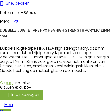

Snel bekijken
Referentie:
HSA004
Merk:
HPX
DUBBELZIJDIGTE TAPE HPX HSA HIGH STRENGTH ACRYLIC 12MM
10M
Dubbelzijdigte tape HPX HSA high strength acrylic 12mm
10m is een dubbelzijdige acryltape met zeer hoge
kleefkracht. Het Dubbelzijdigte tape HPX HSA high strength
acrylic 12mm 10m is zeer geschikt voor het monteren van
(zware) sierlijsten, emblemen, verstevigingsstukken, etc. -
Goede hechting op metaal, glas en de meeste...
€ 19,95
incl. btw
€ 16,49
excl. btw

In winkelwagen
Meer