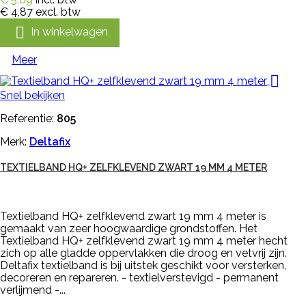
€ 4,87
excl. btw

In winkelwagen
Meer

Snel bekijken
Referentie:
805
Merk:
Deltafix
TEXTIELBAND HQ+ ZELFKLEVEND ZWART 19 MM 4 METER
Textielband HQ+ zelfklevend zwart 19 mm 4 meter is
gemaakt van zeer hoogwaardige grondstoffen. Het
Textielband HQ+ zelfklevend zwart 19 mm 4 meter hecht
zich op alle gladde oppervlakken die droog en vetvrij zijn.
Deltafix textielband is bij uitstek geschikt voor versterken,
decoreren en repareren. - textielverstevigd - permanent
verlijmend -...