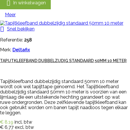

In winkelwagen
Meer

Snel bekijken
Referentie:
258
Merk:
Deltafix
TAPIJTKLEEFBAND DUBBELZIJDIG STANDAARD 50MM 10 METER
Tapijtkleefband dubbelzijdig standaard 50mm 10 meter
wordt ook wel tapijttape genoemd. Het Tapijtkleefband
dubbelzijdig standaard 50mm 10 meter is voorzien van een
lijmlaag die een uitstekende hechting garandeert op wat
ruwe ondergronden. Deze zelfklevende tapijtkleefband kan
ook gebruikt worden om banen tapijt naadloos tegen elkaar
te leggen.
€ 8,19
incl. btw
€ 6,77
excl. btw