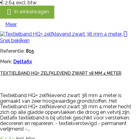
€ 2,64
excl. btw

In winkelwagen
Meer

Snel bekijken
Referentie:
815
Merk:
Deltafix
TEXTIELBAND HQ+ ZELFKLEVEND ZWART 38 MM 4 METER
Textielband HQ+ zelfklevend zwart 38 mm 4 meter is
gemaakt van zeer hoogwaardige grondstoffen. Het
Textielband HQ+ zelfklevend zwart 38 mm 4 meter hecht
zich op alle gladde oppervlakken die droog en vetvrij zijn.
Deltafix textielband is bij uitstek geschikt voor versterken,
decoreren en repareren. - textielverstevigd - permanent
verlijmend -...
€ 5,89
incl. btw