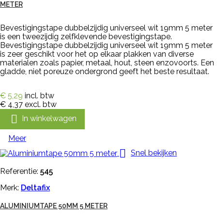
METER
Bevestigingstape dubbelzijdig universeel wit 19mm 5 meter
is een tweezijdig zelfklevende bevestigingstape.
Bevestigingstape dubbelzijdig universeel wit 19mm 5 meter
is zeer geschikt voor het op elkaar plakken van diverse
materialen zoals papier, metaal, hout, steen enzovoorts. Een
gladde, niet poreuze ondergrond geeft het beste resultaat.
€ 5,29
incl. btw
€ 4,37
excl. btw

In winkelwagen
Meer

Snel bekijken
Referentie:
545
Merk:
Deltafix
ALUMINIUMTAPE 50MM 5 METER