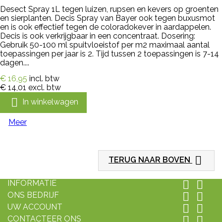
Desect Spray 1L tegen luizen, rupsen en kevers op groenten
en sierplanten. Decis Spray van Bayer ook tegen buxusmot
en is ook effectief tegen de coloradokever in aardappelen.
Decis is ook verkrijgbaar in een concentraat. Dosering:
Gebruik 50-100 ml spuitvloeistof per m2 maximaal aantal
toepassingen per jaar is 2. Tijd tussen 2 toepassingen is 7-14
dagen....
€ 16,95
incl. btw
€ 14,01
excl. btw

In winkelwagen
Meer

TERUG NAAR BOVEN
INFORMATIE


ONS BEDRIJF


UW ACCOUNT


CONTACTEER ONS

