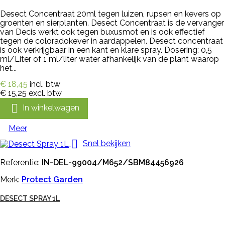
Desect Concentraat 20ml tegen luizen, rupsen en kevers op
groenten en sierplanten. Desect Concentraat is de vervanger
van Decis werkt ook tegen buxusmot en is ook effectief
tegen de coloradokever in aardappelen. Desect concentraat
is ook verkrijgbaar in een kant en klare spray. Dosering: 0,5
ml/Liter of 1 ml/liter water afhankelijk van de plant waarop
het...
€ 18,45
incl. btw
€ 15,25
excl. btw

In winkelwagen
Meer

Snel bekijken
Referentie:
IN-DEL-99004/M652/SBM84456926
Merk:
Protect Garden
DESECT SPRAY 1L