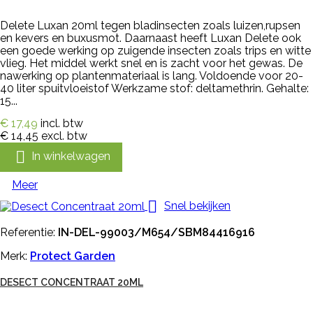
Delete Luxan 20ml tegen bladinsecten zoals luizen,rupsen
en kevers en buxusmot. Daarnaast heeft Luxan Delete ook
een goede werking op zuigende insecten zoals trips en witte
vlieg. Het middel werkt snel en is zacht voor het gewas. De
nawerking op plantenmateriaal is lang. Voldoende voor 20-
40 liter spuitvloeistof Werkzame stof: deltamethrin. Gehalte:
15...
€ 17,49
incl. btw
€ 14,45
excl. btw

In winkelwagen
Meer

Snel bekijken
Referentie:
IN-DEL-99003/M654/SBM84416916
Merk:
Protect Garden
DESECT CONCENTRAAT 20ML