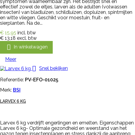
symptomen waarneembaar zijn. Het bestrijdt snel en
effectief zowel de eitjes, larven als de adulten (volwassen
insecten) van bladluizen, schildluizen, dopluizen, spintmijten
en witte vliegen. Geschikt voor moestuin, fruit- en
sierplanten. Na de...
€ 15,95
incl. btw
€ 13,18
excl. btw

In winkelwagen
Meer

Snel bekijken
Referentie:
PV-EFO-01025
Merk:
BSI
LARVEX 6 KG
Larvex 6 kg verdrijft engerlingen en emelten. Eigenschappen
Larvex 6 kg- Optimale gezondheid en weerstand van het
gazon tegen insectenplagen en stress dankzij de aanbreng