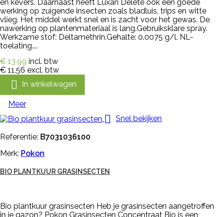
en kevers. Daarnaast heeft Luxan Delete ook een goede
werking op zuigende insecten zoals bladluis, trips en witte
vlieg. Het middel werkt snel en is zacht voor het gewas. De
nawerking op plantenmateriaal is lang.Gebruiksklare spray.
Werkzame stof: Deltamethrin.Gehalte: 0.0075 g/l. NL-
toelating....
€ 13,99
incl. btw
€ 11,56
excl. btw

In winkelwagen
Meer

Snel bekijken
Referentie:
B7031036100
Merk:
Pokon
BIO PLANTKUUR GRASINSECTEN
Bio plantkuur grasinsecten Heb je grasinsecten aangetroffen
in je gazon? Pokon Grasinsecten Concentraat Bio is een