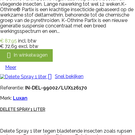
vliegende insecten. Lange nawerking tot wel 12 weken.K-
Othrine® Partix is een krachtige insecticide gebaseerd op de
werkzame stof deltamethrin, behorende tot de chemische
groep van de pyrethroïden. K-Othrine Partix is een nieuwe
generatie suspensie concentraat met een breed
werkingsspectrum en een...
€ 87,95
incl. btw
€ 72,69
excl. btw

In winkelwagen
Meer

Snel bekijken
Referentie:
IN-DEL-99002/LUX126170
Merk:
Luxan
DELETE SPRAY 1 LITER
Delete Spray 1 liter tegen bladetende insecten zoals rupsen