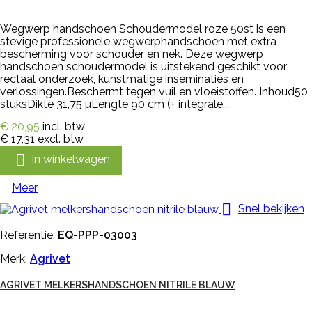
Wegwerp handschoen Schoudermodel roze 50st is een
stevige professionele wegwerphandschoen met extra
bescherming voor schouder en nek. Deze wegwerp
handschoen schoudermodel is uitstekend geschikt voor
rectaal onderzoek, kunstmatige inseminaties en
verlossingen.Beschermt tegen vuil en vloeistoffen. Inhoud50
stuksDikte 31,75 µLengte 90 cm (+ integrale...
€ 20,95
incl. btw
€ 17,31
excl. btw

In winkelwagen
Meer

Snel bekijken
Referentie:
EQ-PPP-03003
Merk:
Agrivet
AGRIVET MELKERSHANDSCHOEN NITRILE BLAUW