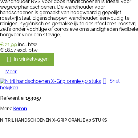
Wandhouder RVS voor doos handschoenen is ideaal voor
wegwerphandschoenen. De wandhouder voor
handschoenen is gemaakt van hoogwaardig gepolijst
roestvrij staal. Eigenschappen wandhouder: eenvoudig te
reinigen, hygiënisch en gemakkelijk te desinfecteren, roestvrij,
zelfs onder vochtige of corrosieve omstandigheden flexibele
borgveer voor een stevige,...
€ 21,99
incl. btw
€ 18,17
excl. btw

In winkelwagen
Meer

Snel
bekijken
Referentie:
153057
Merk:
Keron
NITRIL HANDSCHOENEN X-GRIP ORANJE 50 STUKS