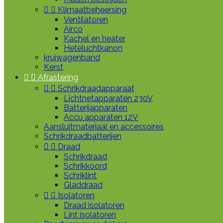


Klimaatbeheersing
Ventilatoren
Airco
Kachel en heater
Heteluchtkanon
kruiwagenband
Kerst


Afrastering


Schrikdraadapparaat
Lichtnetapparaten 230V
Batterijapparaten
Accu apparaten 12V
Aansluitmateriaal en accessoires
Schrikdraadbatterijen


Draad
Schrikdraad
Schrikkoord
Schriklint
Gladdraad


Isolatoren
Draad isolatoren
Lint isolatoren