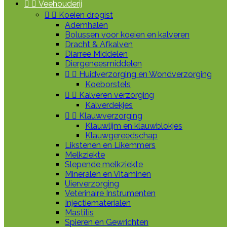


Veehouderij


Koeien drogist
Ademhalen
Bolussen voor koeien en kalveren
Dracht & Afkalven
Diarree Middelen
Diergeneesmiddelen


Huidverzorging en Wondverzorging
Koeborstels


Kalveren verzorging
Kalverdekjes


Klauwverzorging
Klauwlijm en klauwblokjes
Klauwgereedschap
Likstenen en Likemmers
Melkziekte
Slepende melkziekte
Mineralen en Vitaminen
Uierverzorging
Veterinaire Instrumenten
Injectiematerialen
Mastitis
Spieren en Gewrichten