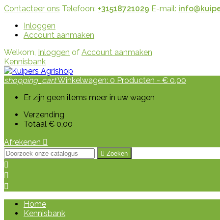
Contacteer ons
Telefoon:
+31518721029
E-mail:
info@kuipe
Inloggen
Account aanmaken
Welkom,
Inloggen
of
Account aanmaken
Kennisbank
shopping_cart
Winkelwagen:
0
Producten - € 0,00
Er zijn geen items meer in uw wagen
Verzending
Totaal
€ 0,00
Afrekenen


Zoeken



Home
Kennisbank