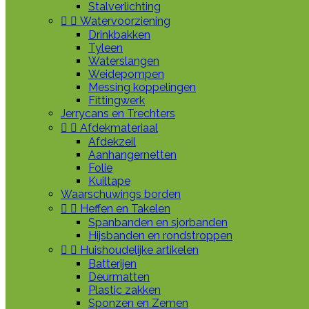
Stalverlichting


Watervoorziening
Drinkbakken
Tyleen
Waterslangen
Weidepompen
Messing koppelingen
Fittingwerk
Jerrycans en Trechters


Afdekmateriaal
Afdekzeil
Aanhangernetten
Folie
Kuiltape
Waarschuwings borden


Heffen en Takelen
Spanbanden en sjorbanden
Hijsbanden en rondstroppen


Huishoudelijke artikelen
Batterijen
Deurmatten
Plastic zakken
Sponzen en Zemen