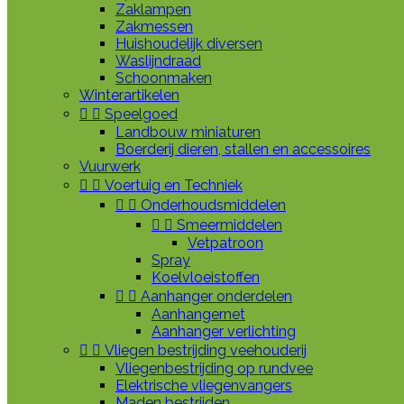
Zaklampen
Zakmessen
Huishoudelijk diversen
Waslijndraad
Schoonmaken
Winterartikelen


Speelgoed
Landbouw miniaturen
Boerderij dieren, stallen en accessoires
Vuurwerk


Voertuig en Techniek


Onderhoudsmiddelen


Smeermiddelen
Vetpatroon
Spray
Koelvloeistoffen


Aanhanger onderdelen
Aanhangernet
Aanhanger verlichting


Vliegen bestrijding veehouderij
Vliegenbestrijding op rundvee
Elektrische vliegenvangers
Maden bestrijden