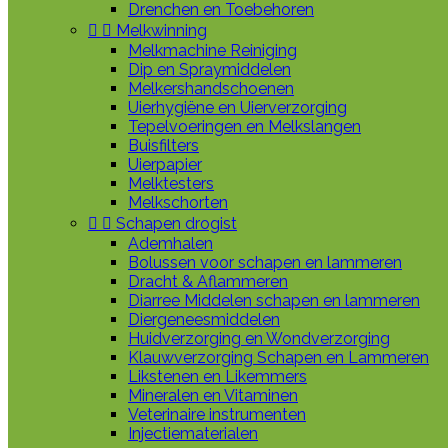
Drenchen en Toebehoren


Melkwinning
Melkmachine Reiniging
Dip en Spraymiddelen
Melkershandschoenen
Uierhygiëne en Uierverzorging
Tepelvoeringen en Melkslangen
Buisfilters
Uierpapier
Melktesters
Melkschorten


Schapen drogist
Ademhalen
Bolussen voor schapen en lammeren
Dracht & Aflammeren
Diarree Middelen schapen en lammeren
Diergeneesmiddelen
Huidverzorging en Wondverzorging
Klauwverzorging Schapen en Lammeren
Likstenen en Likemmers
Mineralen en Vitaminen
Veterinaire instrumenten
Injectiematerialen