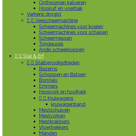
Onthoornen kalveren
Hooiruif en voerbak
Varkens drogist


Veescheermachine
Scheermachines voor koeien
Scheermachines voor schapen
Scheermessen
Tondeuses
Andis scheerkoppen


Stal & Erf


Stalbenodigdheden
Bezems
Schoppen en Batsen
Borstels
Emmers
Hooivork en hooihark


Kruiwagens
kruiwagenband
Mestschuiven
Mestvorken
Mestkrabbers
Vloertrekkers
Manden