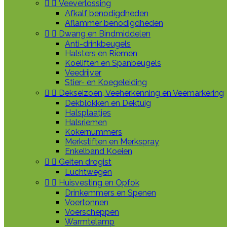


Veeverlossing
Afkalf benodigdheden
Aflammer benodigdheden


Dwang en Bindmiddelen
Anti-drinkbeugels
Halsters en Riemen
Koeliften en Spanbeugels
Veedrijver
Stier- en Koegeleiding


Dekseizoen, Veeherkenning en Veemarkering
Dekblokken en Dektuig
Halsplaatjes
Halsriemen
Kokernummers
Merkstiften en Merkspray
Enkelband Koeien


Geiten drogist
Luchtwegen


Huisvesting en Opfok
Drinkemmers en Spenen
Voertonnen
Voerscheppen
Warmtelamp